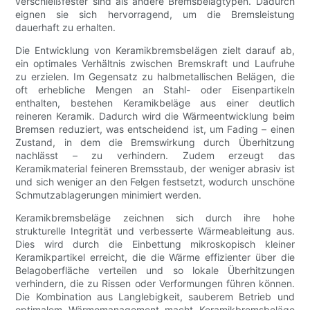
verschleißfester sind als andere Bremsbelagtypen. Dadurch
eignen sie sich hervorragend, um die Bremsleistung
dauerhaft zu erhalten.
Die Entwicklung von Keramikbremsbelägen zielt darauf ab,
ein optimales Verhältnis zwischen Bremskraft und Laufruhe
zu erzielen. Im Gegensatz zu halbmetallischen Belägen, die
oft erhebliche Mengen an Stahl- oder Eisenpartikeln
enthalten, bestehen Keramikbeläge aus einer deutlich
reineren Keramik. Dadurch wird die Wärmeentwicklung beim
Bremsen reduziert, was entscheidend ist, um Fading – einen
Zustand, in dem die Bremswirkung durch Überhitzung
nachlässt – zu verhindern. Zudem erzeugt das
Keramikmaterial feineren Bremsstaub, der weniger abrasiv ist
und sich weniger an den Felgen festsetzt, wodurch unschöne
Schmutzablagerungen minimiert werden.
Keramikbremsbeläge zeichnen sich durch ihre hohe
strukturelle Integrität und verbesserte Wärmeableitung aus.
Dies wird durch die Einbettung mikroskopisch kleiner
Keramikpartikel erreicht, die die Wärme effizienter über die
Belagoberfläche verteilen und so lokale Überhitzungen
verhindern, die zu Rissen oder Verformungen führen können.
Die Kombination aus Langlebigkeit, sauberem Betrieb und
optimalem Wärmemanagement macht Keramikbremsbeläge