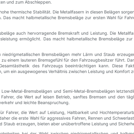
rten und zum Abschleppen.
 hohe thermische Stabilität. Die Metallfasern in diesen Belägen sorg
 Das macht halbmetallische Bremsbeläge zur ersten Wahl für Fahre
sbeläge auch hervorragende Bremskraft und Leistung. Die Metallfa
istung ermöglicht. Das macht halbmetallische Bremsbeläge zur b
 niedrigmetallischen Bremsbelägen mehr Lärm und Staub erzeugen.
u einem lauteren Bremsgefühl für den Fahrzeugbesitzer führt. Da
esamtästhetik des Fahrzeugs beeinträchtigen kann. Diese Fakto
, um ein ausgewogenes Verhältnis zwischen Leistung und Komfort z
 Low-Metal-Bremsbelägen und Semi-Metal-Bremsbelägen letztendlic
Fahrer, die Wert auf leisen Betrieb, sanftes Bremsen und den täg
tverkehr und leichte Beanspruchung.
ür Fahrer, die Wert auf Leistung, Haltbarkeit und Hochtemperaturb
daher die erste Wahl für aggressives Fahren, Rennen und Schwerl
d Staub erzeugen, bieten aber unübertroffene Leistung und Sicherh
ewohnheiten bei der Wahl zwischen niedrigmetallischen und halbm