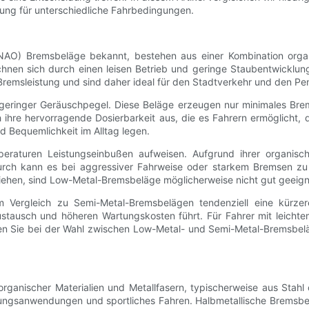
nung für unterschiedliche Fahrbedingungen.
NAO) Bremsbeläge bekannt, bestehen aus einer Kombination organ
hnen sich durch einen leisen Betrieb und geringe Staubentwicklung
remsleistung und sind daher ideal für den Stadtverkehr und den Pe
 geringer Geräuschpegel. Diese Beläge erzeugen nur minimales Brem
ihre hervorragende Dosierbarkeit aus, die es Fahrern ermöglicht, 
nd Bequemlichkeit im Alltag legen.
eraturen Leistungseinbußen aufweisen. Aufgrund ihrer organis
durch kann es bei aggressiver Fahrweise oder starkem Bremsen 
ziehen, sind Low-Metal-Bremsbeläge möglicherweise nicht gut geeign
 Vergleich zu Semi-Metal-Bremsbelägen tendenziell eine kürzere
stausch und höheren Wartungskosten führt. Für Fahrer mit leicht
en Sie bei der Wahl zwischen Low-Metal- und Semi-Metal-Bremsbelä
ganischer Materialien und Metallfasern, typischerweise aus Stahl o
stungsanwendungen und sportliches Fahren. Halbmetallische Bremsb