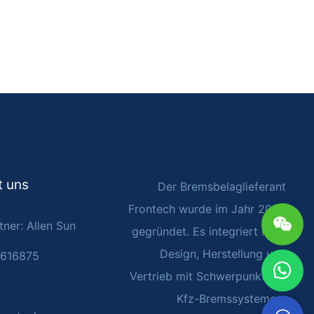
t uns
Der Bremsbelaglieferant
Frontech wurde im Jahr 2002
ner: Allen Sun
gegründet. Es integriert R&D,
Design, Herstellung und
4616875
Vertrieb mit Schwerpunkt auf
Kfz-Bremssystemen