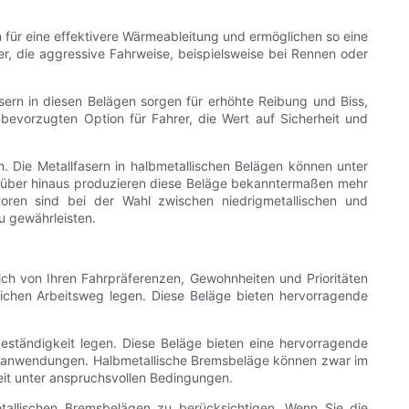
en für eine effektivere Wärmeableitung und ermöglichen so eine
r, die aggressive Fahrweise, beispielsweise bei Rennen oder
sern in diesen Belägen sorgen für erhöhte Reibung und Biss,
evorzugten Option für Fahrer, die Wert auf Sicherheit und
 Die Metallfasern in halbmetallischen Belägen können unter
rüber hinaus produzieren diese Beläge bekanntermaßen mehr
ren sind bei der Wahl zwischen niedrigmetallischen und
u gewährleisten.
h von Ihren Fahrpräferenzen, Gewohnheiten und Prioritäten
lichen Arbeitsweg legen. Diese Beläge bieten hervorragende
eständigkeit legen. Diese Beläge bieten eine hervorragende
astanwendungen. Halbmetallische Bremsbeläge können zwar im
eit unter anspruchsvollen Bedingungen.
etallischen Bremsbelägen zu berücksichtigen. Wenn Sie die