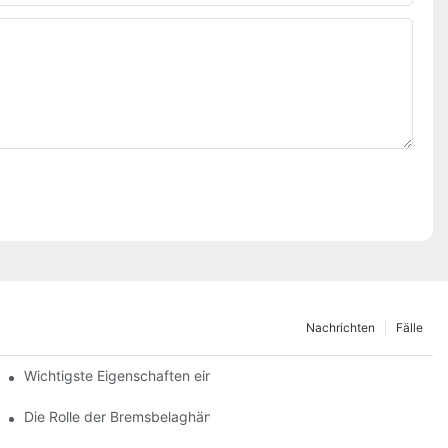
Nachrichten
Fälle
Wichtigste Eigenschaften eines zuverlässigen Bremsbelaghändle
Die Rolle der Bremsbelaghändler bei der Fahrzeugwartung