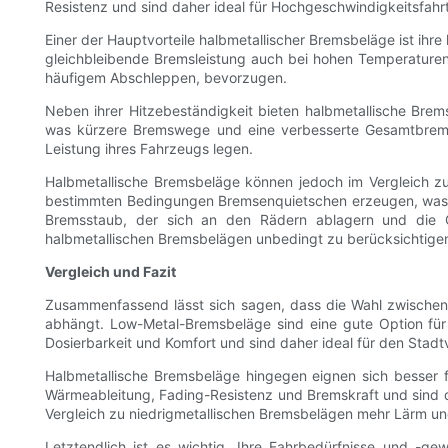
Resistenz und sind daher ideal für Hochgeschwindigkeitsfah
Einer der Hauptvorteile halbmetallischer Bremsbeläge ist ihre
gleichbleibende Bremsleistung auch bei hohen Temperaturen.
häufigem Abschleppen, bevorzugen.
Neben ihrer Hitzebeständigkeit bieten halbmetallische Brem
was kürzere Bremswege und eine verbesserte Gesamtbremsle
Leistung ihres Fahrzeugs legen.
Halbmetallische Bremsbeläge können jedoch im Vergleich zu
bestimmten Bedingungen Bremsenquietschen erzeugen, was z
Bremsstaub, der sich an den Rädern ablagern und die G
halbmetallischen Bremsbelägen unbedingt zu berücksichtigen
Vergleich und Fazit
Zusammenfassend lässt sich sagen, dass die Wahl zwischen
abhängt. Low-Metal-Bremsbeläge sind eine gute Option für 
Dosierbarkeit und Komfort und sind daher ideal für den Stad
Halbmetallische Bremsbeläge hingegen eignen sich besser f
Wärmeableitung, Fading-Resistenz und Bremskraft und sind 
Vergleich zu niedrigmetallischen Bremsbelägen mehr Lärm un
Letztendlich ist es wichtig, Ihre Fahrbedürfnisse und -g