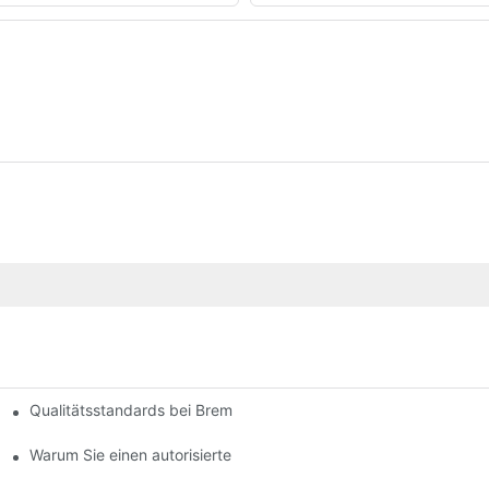
Qualitätsstandards bei Bremsbelagherstellern verstehen
en
t
Warum Sie einen autorisierten Bremsbelaghändler wählen sollten