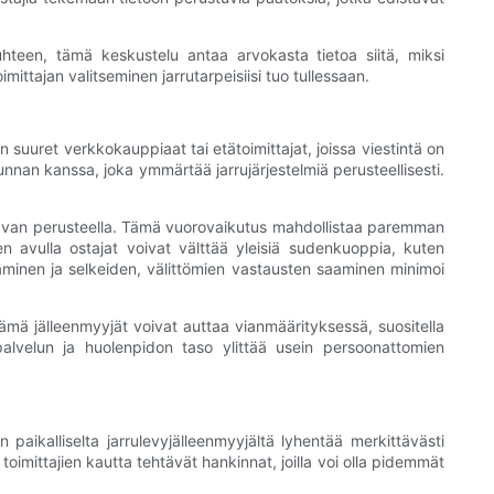
hteen, tämä keskustelu antaa arvokasta tietoa siitä, miksi
oimittajan valitseminen jarrutarpeisiisi tuo tullessaan.
 suuret verkkokauppiaat tai etätoimittajat, joissa viestintä on
unnan kanssa, joka ymmärtää jarrujärjestelmiä perusteellisesti.
ajotavan perusteella. Tämä vuorovaikutus mahdollistaa paremman
n avulla ostajat voivat välttää yleisiä sudenkuoppia, kuten
täminen ja selkeiden, välittömien vastausten saaminen minimoi
 Nämä jälleenmyyjät voivat auttaa vianmäärityksessä, suositella
n palvelun ja huolenpidon taso ylittää usein persoonattomien
 paikalliselta jarrulevyjälleenmyyjältä lyhentää merkittävästi
toimittajien kautta tehtävät hankinnat, joilla voi olla pidemmät