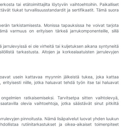
ta tai etätoimittajilta löytyviin vaihtoehtoihin. Paikalliset
tävät tiukat turvallisuusstandardit ja sertifikaatit. Tämä suora
uperän tarkistamisesta. Monissa tapauksissa he voivat tarjota
. Tämä varmuus on erityisen tärkeä jarrukomponenteille, sillä
 jarrulevyissä ei ole virheitä tai kuljetuksen aikana syntyneitä
llistä tarkastusta. Aitojen ja korkealaatuisten jarrulevyjen
rjoavat usein kattavaa myynnin jälkeistä tukea, joka kattaa
erityisesti niille, jotka haluavat tehdä työn itse tai haluavat
 ongelmien ratkaisemiseksi. Tarvitsetpa sitten vaihtolevyä,
saatavilla olevia vaihtoehtoja, jotka säästävät sinut pitkiltä
 jarrulevyjen pinnoitusta. Nämä lisäpalvelut luovat yhden luukun
ollistaa rutiinitarkastukset ja oikea-aikaiset toimenpiteet