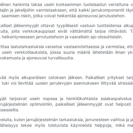
llinen hankinta takaa usein korkeamman tuotelaadun verrattuna verkos
jiin ja jakelijoihin varmistaakseen, että kaikki jarrukomponentit täyt
n saamisen riskin, jotka voivat heikentää ajoneuvosi jarrutustehon.
alliset jälleenmyyjät ottavat tyypillisesti vastuun tuotteidensa alk
takuita, joita verkkokauppiaat eivät välttämättä tarjoa riittävästi
heikentyneeseen jarrutustehoon ja vaarallisiin ajo-olosuhteisiin.
rittaa laatutarkastuksia varastoa vastaanotettaessa ja varmistaa, että
ein verkkotilauksista, joissa suuria määriä lähetetään ilman yksilö
okemusta ja ajoneuvosi turvallisuutta.
tevää myös alkuperäisen ostoksen jälkeen. Paikalliset yritykset ta
ki voi lievittää uusien jarrulevyjen asennukseen liittyvää stressiä, 
yyjät tarjoavat usein nopeaa ja henkilökohtaista asiakaspalvelua
ujärjestelmän optimointiin, paikalliset jälleenmyyjät ovat helposti 
sesseilta.
lveluita, kuten jarrujärjestelmän tarkastuksia, jarrunesteen vaihtoa ja
än läheisyys tekee myös toistuvista käynneistä helppoja, mikä mahd