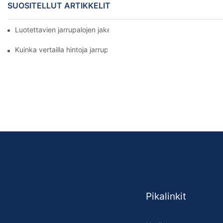
SUOSITELLUT ARTIKKELIT
Luotettavien jarrupalojen jakelijoiden löytäminen yrityksellesi
Kuinka vertailla hintoja jarrupalojen jälleenmyyjien välillä
Pikalinkit