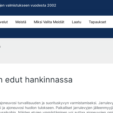
evyjen valmistukseen vuodesta 2002
velut
Meistä
Miksi Valita Meidät
Laatu
Tapaukset
a
een edut hankinnassa
oneuvosi turvallisuuden ja suorituskyvyn varmistamiseksi. Jarrulevy
i ja ajoneuvosi huollon tulokseen. Paikalliset jarrulevyjen jälleenmyy
itusaikoihin. Näiden etujen ymmärtäminen voi auttaa ajoneuvojen omi