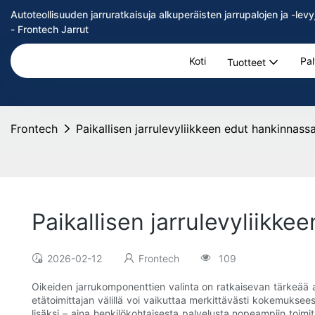
Autoteollisuuden jarruratkaisuja alkuperäisten jarrupalojen ja -l
- Frontech Jarrut
Koti
Pal
Tuotteet
Frontech
Paikallisen jarrulevyliikkeen edut hankinnass
Paikallisen jarrulevyliikk
2026-02-12
Frontech
109
Oikeiden jarrukomponenttien valinta on ratkaisevan tärkeää aj
etätoimittajan välillä voi vaikuttaa merkittävästi kokemuksees
lisäksi – aina henkilökohtaisesta palvelusta nopeampiin toim