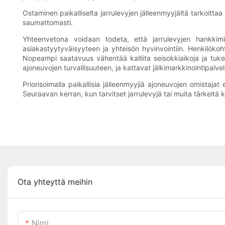
Ostaminen paikalliselta jarrulevyjen jälleenmyyjältä tarkoit
saumattomasti.
Yhteenvetona voidaan todeta, että jarrulevyjen hankkimine
asiakastyytyväisyyteen ja yhteisön hyvinvointiin. Henkilökoht
Nopeampi saatavuus vähentää kalliita seisokkiaikoja ja tuke
ajoneuvojen turvallisuuteen, ja kattavat jälkimarkkinointipalv
Priorisoimalla paikallisia jälleenmyyjiä ajoneuvojen omistaja
Seuraavan kerran, kun tarvitset jarrulevyjä tai muita tärkeitä k
Ota yhteyttä meihin
Nimi