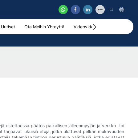
Uutiset
Ota Meihin Yhteyttä
Videovideo
jä ostettaessa päätös paikallisen jälleenmyyjän ja verkko- tai
jät tarjoavat lukuisia etuja, jotka ulottuvat pelkän mukavuuden
stajia tekemään tietoon perustuvia päätöksiä, jotka edistävät