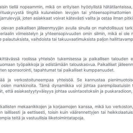
isin tiellä nopeammin, mikä on erityisen hyödyllistä hätätilanteissa
ituskyvystä tingitä kuluneiden levyjen tai yhteensopimattomien va
yjä jarrulevyjä, joten asiakkaat voivat kätevästi valita ja ostaa ilman pitk
levan paikallisen jälleenmyyjän avulla sinulla on mahdollisuus tar
riaalin viimeistelyn ja yhteensopivuuden omin silmin, mikä ei ole m
 palautuksista, vaihdoista tai takuuvaatimuksista paljon hallittavamp
rkittävässä roolissa yhteisön tukemisessa ja paikallisen talouden el
omaan työpaikkoja ja edistämään talouskasvua. Paikalliset jälleenmy
itten sponsorointi, tapahtumat tai paikalliset kumppanuudet.
ää ja verkostoituneempaa yhteisöä. Se kannustaa pienimuotoiseen
den osien markkinoita. Tämä dynamiikka voi johtaa parempilaatuisiin t
, että asiakastyytyväisyys johtaa uusintaostoksiin ja puskaradioon, m
paikallisten mekaanikkojen ja korjaamojen kanssa, mikä luo verkosto
aillisesti ja eettisesti, toisin kuin väärennettyjen tai heikkolaatu
mpia teitä ja vastuullisia liiketoimintatapoja.