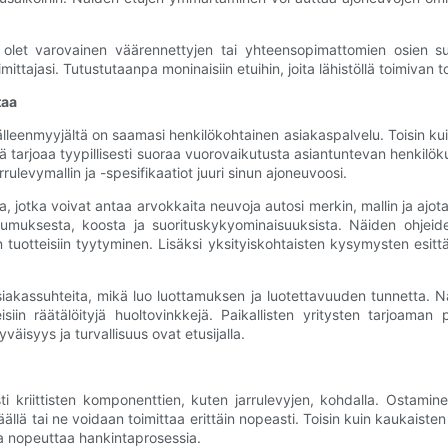
olet varovainen väärennettyjen tai yhteensopimattomien osien su
oimittajasi. Tutustutaanpa moninaisiin etuihin, joita lähistöllä toimivan t
taa
jälleenmyyjältä on saamasi henkilökohtainen asiakaspalvelu. Toisin kuin
ä tarjoaa tyypillisesti suoraa vuorovaikutusta asiantuntevan henkilök
ulevymallin ja -spesifikaatiot juuri sinun ajoneuvoosi.
ja, jotka voivat antaa arvokkaita neuvoja autosi merkin, mallin ja 
umuksesta, koosta ja suorituskykyominaisuuksista. Näiden ohjeide
tuotteisiin tyytyminen. Lisäksi yksityiskohtaisten kysymysten esit
 ​​asiakassuhteita, mikä luo luottamuksen ja luotettavuuden tunnetta.
siin räätälöityjä huoltovinkkejä. Paikallisten yritysten tarjoama
äisyys ja turvallisuus ovat etusijalla.
ti kriittisten komponenttien, kuten jarrulevyjen, kohdalla. Ostaminen
llä tai ne voidaan toimittaa erittäin nopeasti. Toisin kuin kaukaisten 
joka nopeuttaa hankintaprosessia.