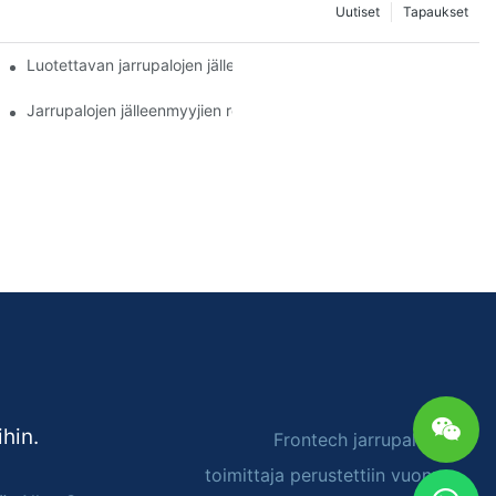
Uutiset
Tapaukset
Luotettavan jarrupalojen jälleenmyyjän parhaat ominaisuudet
Jarrupalojen jälleenmyyjien rooli ajoneuvojen huollossa
hin.
Frontech jarrupalojen
toimittaja perustettiin vuonna