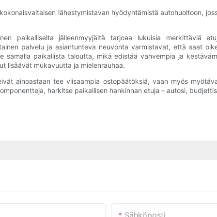
taa kokonaisvaltaisen lähestymistavan hyödyntämistä autohuoltoon, jo
n paikalliselta jälleenmyyjältä tarjoaa lukuisia merkittäviä etu
ainen palvelu ja asiantunteva neuvonta varmistavat, että saat oikea
e samalla paikallista taloutta, mikä edistää vahvempia ja kestäväm
elut lisäävät mukavuutta ja mielenrauhaa.
t eivät ainoastaan ​​tee viisaampia ostopäätöksiä, vaan myös myötäv
omponentteja, harkitse paikallisen hankinnan etuja – autosi, budjettisi 
Sähköposti