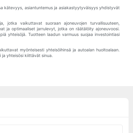
ssa kätevyys, asiantuntemus ja asiakastyytyväisyys yhdistyvät
ja, jotka vaikuttavat suoraan ajoneuvojen turvallisuuteen,
t ja optimaaliset jarrulevyt, jotka on räätälöity ajoneuvoosi.
piä yhteisöjä. Tuotteen laadun varmuus suojaa investointiasi
aikuttavat myönteisesti yhteisöihinsä ja autoalan huoltoalaan.
ja yhteisösi kiittävät sinua.