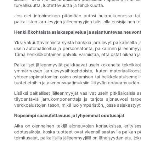
turvallisuutta, luotettavuutta ja tehokkuutta.
Jos olet intohimoinen pitämään autosi huippukunnossa tai 
paikallisten jarrulevyjen jälleenmyyjien tulisi olla ensisijainen t
Henkilökohtaista asiakaspalvelua ja asiantuntevaa neuvon
Yksi vakuuttavimmista syistä hankkia jarrulevyt paikalliselta 
usein automatisoitua ja persoonatonta, paikallinen jälleenmyyj
Tämä henkilökohtainen palvelu varmistaa, että ostat oikean jarr
Paikalliset jälleenmyyjät palkkaavat usein kokeneita teknikko
ymmärryksen jarrulevyvaihtoehdoista, kuten materiaalikoost
yhteensopimattomien osien ostamisen tai heikkolaatuisempiin 
tuotetietoihin ja asennusvaatimuksiin liittyvän epävarmuuden.
Lisäksi paikalliset jälleenmyyjät vaalivat usein pitkäaikaisia
täydentäviä jarrukomponentteja ja tarjota ajoneuvosi tarpei
verkkoalustojen tason, mikä luo ympäristön, jossa asiakastyytyv
Nopeampi saavutettavuus ja lyhyemmät odotusajat
Aika on olennainen tekijä ajoneuvojen korjauksissa, erityises
odotusaikoja, koska tuotteet ovat yleensä saatavilla paikan pää
toimitusajat, paikallisilla jälleenmyyjillä on läheisyyden etu, 