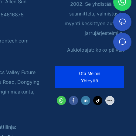
ö: Allen Sun
2002. Se yhdistää R&D,
suunnittelu, valmistus ja
054616875
myynti keskittyen autojen
jarrujärjestelmiin
rontech.com
Aukioloajat: koko päivän
cs Valley Future
Ota Meihin
Yhteyttä
u Road, Dongying
ngin maakunta,
tilinja: