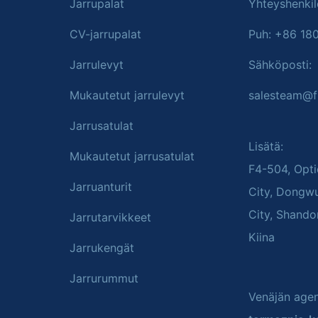
Jarrupalat
Yhteyshenkil
CV-jarrupalat
Puh: +86 18
Jarrulevyt
Sähköposti:
Mukautetut jarrulevyt
salesteam@f
Jarrusatulat
Lisätä:
Mukautetut jarrusatulat
F4-504, Opti
Jarruanturit
City, Dongw
City, Shando
Jarrutarvikkeet
Kiina
Jarrukengät
Jarrurummut
Venäjän agent