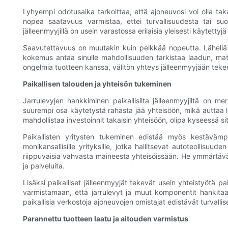
Lyhyempi odotusaika tarkoittaa, että ajoneuvosi voi olla taka
nopea saatavuus varmistaa, ettei turvallisuudesta tai suor
jälleenmyyjillä on usein varastossa erilaisia ​​​​yleisesti käytett
Saavutettavuus on muutakin kuin pelkkää nopeutta. Lähellä o
kokemus antaa sinulle mahdollisuuden tarkistaa laadun, mate
ongelmia tuotteen kanssa, välitön yhteys jälleenmyyjään tekee
Paikallisen talouden ja yhteisön tukeminen
Jarrulevyjen hankkiminen paikallisilta jälleenmyyjiltä on me
suurempi osa käytetystä rahasta jää yhteisöön, mikä auttaa lu
mahdollistaa investoinnit takaisin yhteisöön, olipa kyseessä s
Paikallisten yritysten tukeminen edistää myös kestävämp
monikansallisille yrityksille, jotka hallitsevat autoteollisuu
riippuvaisia ​​vahvasta maineesta yhteisöissään. He ymmärtävät
ja palveluita.
Lisäksi paikalliset jälleenmyyjät tekevät usein yhteistyötä 
varmistamaan, että jarrulevyt ja muut komponentit hankitaan l
paikallisia verkostoja ajoneuvojen omistajat edistävät turvallise
Parannettu tuotteen laatu ja aitouden varmistus