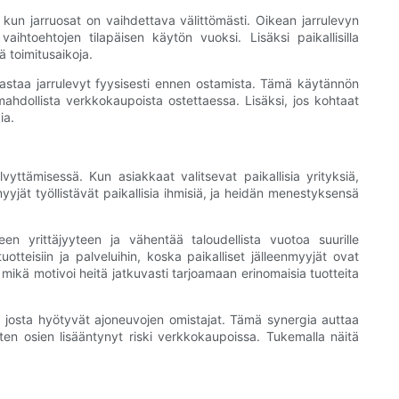
, kun jarruosat on vaihdettava välittömästi. Oikean jarrulevyn
ihtoehtojen tilapäisen käytön vuoksi. Lisäksi paikallisilla
iä toimitusaikoja.
kastaa jarrulevyt fyysisesti ennen ostamista. Tämä käytännön
ahdollista verkkokaupoista ostettaessa. Lisäksi, jos kohtaat
ia.
vyttämisessä. Kun asiakkaat valitsevat paikallisia yrityksiä,
yjät työllistävät paikallisia ihmisiä, ja heidän menestyksensä
 yrittäjyyteen ja vähentää taloudellista vuotoa suurille
uotteisiin ja palveluihin, koska paikalliset jälleenmyyjät ovat
ikä motivoi heitä jatkuvasti tarjoamaan erinomaisia ​​tuotteita
n, josta hyötyvät ajoneuvojen omistajat. Tämä synergia auttaa
isten osien lisääntynyt riski verkkokaupoissa. Tukemalla näitä