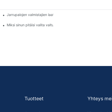
Jarrupalojen valmistajien laatustandardien ymmärtäminen
Miksi sinun pitäisi valita valtuutettu jarrupalojen jälleenmyyjä
Tuotteet
Yhteys mei