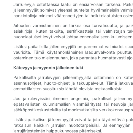
Jarrulevyjä ostettaessa laatu on ensiarvoisen tärkeää. Paika
jälleenmyyjät solmivat yleensä suhteita hyvämaineisiin valmista
hankintalinja minimoi väärennettyjen tai heikkolaatuisten osie
Aitouden varmistaminen on tärkeä osa turvallisuutta, ja paik
asiakirjoja, kuten takuita, sertifikaatteja tai valmistajan 
huonolaatuiset levyt voivat johtaa ennenaikaiseen kulumiseen, 
Lisäksi paikallisilla jälleenmyyjillä on paremmat valmiudet suo
vaurioita. Tämä käytännönläheinen laadunvalvonta puuttuu us
ostaminen tuo mielenrauhan, joka parantaa huomattavasti ajok
Kätevyys ja myynnin jälkeinen tuki
Paikalliselta jarrulevyjen jälleenmyyjältä ostaminen on kä
asennusohjeet, huolto-ohjeet ja takuupalvelut. Tämä jatkuva tu
ammattilaisten suosituksia lähellä olevista mekaanikoista.
Jos jarrulevyissäsi ilmenee ongelmia, paikalliset jälleenm
epätavallisten kulumismallien vianmääritystä tai neuvoja jarr
sähköpostikeskusteluilta tai monimutkaisilta verkkokorvauspro
Lisäksi paikalliset jälleenmyyjät voivat tarjota täydentäviä pa
ratkaisun kaikkiin jarrujen huoltotarpeisiisi. Jälleenmyyj
jarrujärjestelmän huippukunnossa pitämiseksi.