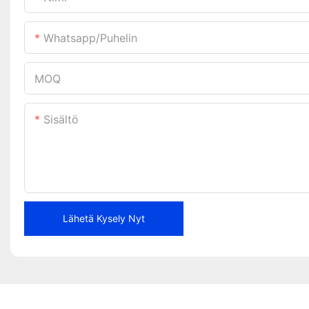
Whatsapp/puhelin
MOQ
Sisältö
Lähetä Kysely Nyt