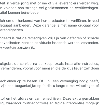
it in vergelijking met online of via leveranciers verder weg.
 voldoen aan strenge veiligheidsnormen en certificeringen.
gatief kunnen beïnvloeden.
zich om de herkomst van hun producten te verifiëren. In veel
 adequaat aanbieden. Deze garantie is met name cruciaal voor
omstandigheden.
ndeerd is dat de remschijven vrij zijn van defecten of schade
e hoeveelheden zonder individuele inspectie worden verzonden.
 voertuig aanzienlijk.
gebreide service na aankoop, zoals installatie-instructies,
erminderen, vooral voor mensen die de klus liever zelf doen
problemen op te lossen. Of u nu een vervanging nodig heeft,
zijn een toegankelijke optie die u lange e-mailwisselingen of
stof en het afdraaien van remschijven. Deze extra gemakken
 waardoor routinecontroles en tijdige interventies mogelijk