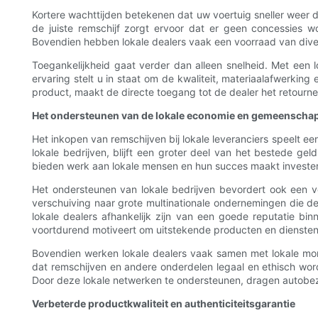
Kortere wachttijden betekenen dat uw voertuig sneller weer 
de juiste remschijf zorgt ervoor dat er geen concessies wo
Bovendien hebben lokale dealers vaak een voorraad van diver
Toegankelijkheid gaat verder dan alleen snelheid. Met een 
ervaring stelt u in staat om de kwaliteit, materiaalafwerking 
product, maakt de directe toegang tot de dealer het retourne
Het ondersteunen van de lokale economie en gemeenschap
Het inkopen van remschijven bij lokale leveranciers speelt e
lokale bedrijven, blijft een groter deel van het bestede g
bieden werk aan lokale mensen en hun succes maakt investe
Het ondersteunen van lokale bedrijven bevordert ook een 
verschuiving naar grote multinationale ondernemingen die d
lokale dealers afhankelijk zijn van een goede reputatie b
voortdurend motiveert om uitstekende producten en diensten 
Bovendien werken lokale dealers vaak samen met lokale mon
dat remschijven en andere onderdelen legaal en ethisch word
Door deze lokale netwerken te ondersteunen, dragen autobezi
Verbeterde productkwaliteit en authenticiteitsgarantie