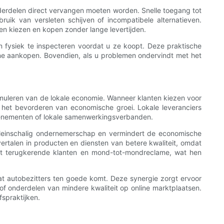
nderdelen direct vervangen moeten worden. Snelle toegang tot
ruik van versleten schijven of incompatibele alternatieven.
n kiezen en kopen zonder lange levertijden.
n fysiek te inspecteren voordat u ze koopt. Deze praktische
 online aankopen. Bovendien, als u problemen ondervindt met het
timuleren van de lokale economie. Wanneer klanten kiezen voor
n het bevorderen van economische groei. Lokale leveranciers
venementen of lokale samenwerkingsverbanden.
kleinschalig ondernemerschap en vermindert de economische
rtalen in producten en diensten van betere kwaliteit, omdat
 tot terugkerende klanten en mond-tot-mondreclame, wat hen
t autobezitters ten goede komt. Deze synergie zorgt ervoor
of onderdelen van mindere kwaliteit op online marktplaatsen.
spraktijken.