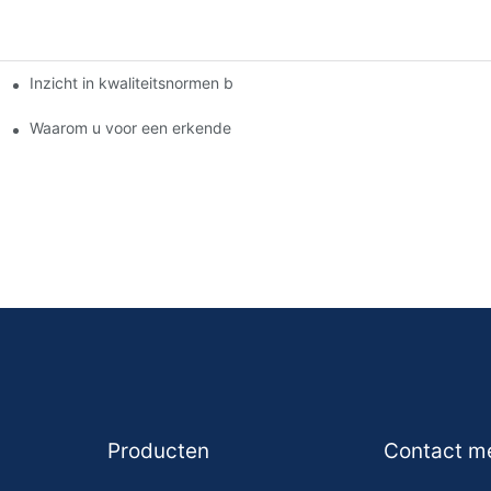
Inzicht in kwaliteitsnormen bij fabrikanten van remblokken
jf.
blokken?
Waarom u voor een erkende dealer van remblokken moet kieze
Producten
Contact m