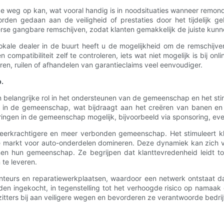
de weg op kan, wat vooral handig is in noodsituaties wanneer remo
rden gedaan aan de veiligheid of prestaties door het tijdelijk geb
se gangbare remschijven, zodat klanten gemakkelijk de juiste kunne
lokale dealer in de buurt heeft u de mogelijkheid om de remschijve
en compatibiliteit zelf te controleren, iets wat niet mogelijk is bij
ren, ruilen of afhandelen van garantieclaims veel eenvoudiger.
.
en belangrijke rol in het ondersteunen van de gemeenschap en het s
eld in de gemeenschap, wat bijdraagt ​​aan het creëren van banen e
ringen in de gemeenschap mogelijk, bijvoorbeeld via sponsoring, e
veerkrachtigere en meer verbonden gemeenschap. Het stimuleert 
e markt voor auto-onderdelen domineren. Deze dynamiek kan zich ve
innen hun gemeenschap. Ze begrijpen dat klanttevredenheid leidt
te leveren.
teurs en reparatiewerkplaatsen, waardoor een netwerk ontstaat da
en ingekocht, in tegenstelling tot het verhoogde risico op namaak 
tters bij aan veiligere wegen en bevorderen ze verantwoorde bedrijf