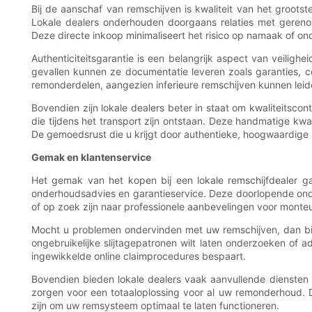
Bij de aanschaf van remschijven is kwaliteit van het grootst
Lokale dealers onderhouden doorgaans relaties met gerenom
Deze directe inkoop minimaliseert het risico op namaak of on
Authenticiteitsgarantie is een belangrijk aspect van veilig
gevallen kunnen ze documentatie leveren zoals garanties, ce
remonderdelen, aangezien inferieure remschijven kunnen leide
Bovendien zijn lokale dealers beter in staat om kwaliteitsco
die tijdens het transport zijn ontstaan. Deze handmatige kwa
De gemoedsrust die u krijgt door authentieke, hoogwaardige re
Gemak en klantenservice
Het gemak van het kopen bij een lokale remschijfdealer gaa
onderhoudsadvies en garantieservice. Deze doorlopende onde
of op zoek zijn naar professionele aanbevelingen voor monteu
Mocht u problemen ondervinden met uw remschijven, dan bied
ongebruikelijke slijtagepatronen wilt laten onderzoeken of a
ingewikkelde online claimprocedures bespaart.
Bovendien bieden lokale dealers vaak aanvullende diensten
zorgen voor een totaaloplossing voor al uw remonderhoud. D
zijn om uw remsysteem optimaal te laten functioneren.