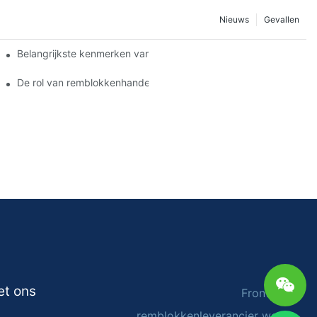
Nieuws
Gevallen
Belangrijkste kenmerken van een betrouwbare leverancier van 
n
De rol van remblokkenhandelaren bij voertuigonderhoud
et ons
Frontech
remblokkenleverancier werd