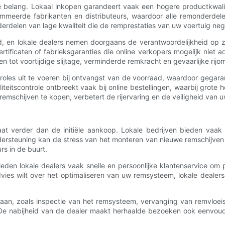
e belang. Lokaal inkopen garandeert vaak een hogere productkwalite
meerde fabrikanten en distributeurs, waardoor alle remonderdelen
derdelen van lage kwaliteit die de remprestaties van uw voertuig ne
heid, en lokale dealers nemen doorgaans de verantwoordelijkheid op 
rtificaten of fabrieksgaranties die online verkopers mogelijk niet
n tot voortijdige slijtage, verminderde remkracht en gevaarlijke rij
ntroles uit te voeren bij ontvangst van de voorraad, waardoor gegara
liteitscontrole ontbreekt vaak bij online bestellingen, waarbij grot
mschijven te kopen, verbetert de rijervaring en de veiligheid van uw
t verder dan de initiële aankoop. Lokale bedrijven bieden vaak uit
rsteuning kan de stress van het monteren van nieuwe remschijven v
rs in de buurt.
en lokale dealers vaak snelle en persoonlijke klantenservice om 
dvies wilt over het optimaliseren van uw remsysteem, lokale dealers 
 aan, zoals inspectie van het remsysteem, vervanging van remvloei
e nabijheid van de dealer maakt herhaalde bezoeken ook eenvoudig,