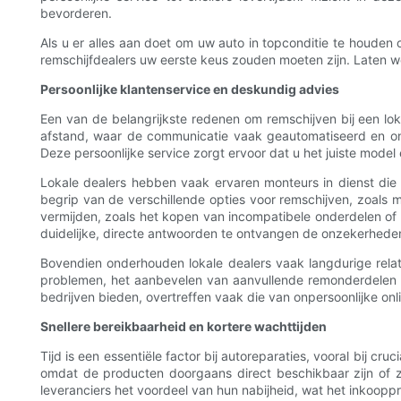
bevorderen.
Als u er alles aan doet om uw auto in topconditie te houden
remschijfdealers uw eerste keus zouden moeten zijn. Laten w
Persoonlijke klantenservice en deskundig advies
Een van de belangrijkste redenen om remschijven bij een lokal
afstand, waar de communicatie vaak geautomatiseerd en onp
Deze persoonlijke service zorgt ervoor dat u het juiste model 
Lokale dealers hebben vaak ervaren monteurs in dienst die
begrip van de verschillende opties voor remschijven, zoals
vermijden, zoals het kopen van incompatibele onderdelen of 
duidelijke, directe antwoorden te ontvangen de onzekerheden 
Bovendien onderhouden lokale dealers vaak langdurige rela
problemen, het aanbevelen van aanvullende remonderdelen e
bedrijven bieden, overtreffen vaak die van onpersoonlijke on
Snellere bereikbaarheid en kortere wachttijden
Tijd is een essentiële factor bij autoreparaties, vooral bij c
omdat de producten doorgaans direct beschikbaar zijn of ze
leveranciers het voordeel van hun nabijheid, wat het inkooppr