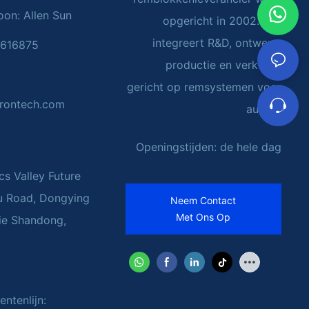
on: Allen Sun
opgericht in 2002. Het
integreert R&D, ontwerp,
4616875
productie en verkoop,
gericht op remsystemen voor
rontech.com
auto's
Openingstijden: de hele dag
cs Valley Future
u Road, Dongying
Neem Contact
Met Ons Op
cie Shandong,
ntenlijn: