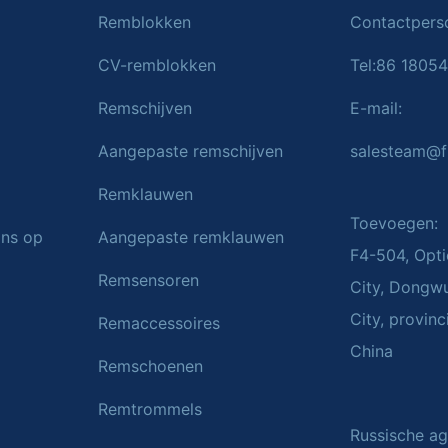
Remblokken
Contactperso
CV-remblokken
Tel:86 1805
Remschijven
E-mail:
Aangepaste remschijven
salesteam@f
Remklauwen
Toevoegen:
ns op
Aangepaste remklauwen
F4-504, Opti
Remsensoren
City, Dongw
City, provin
Remaccessoires
China
Remschoenen
Remtrommels
Russische age