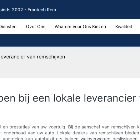
sinds 2002 - Frontech Rem
Diensten
Over Ons
Waarom Voor Ons Kiezen
Kwaliteit
leverancier van remschijven
en bij een lokale leverancier
id en prestaties van uw voertuig. Bij de aanschaf van remschijven 
et onderhoud van uw auto. Lokale dealers van remschijven bieden
deze voordelen kan autobezitters helpen weloverwogen beslissingen