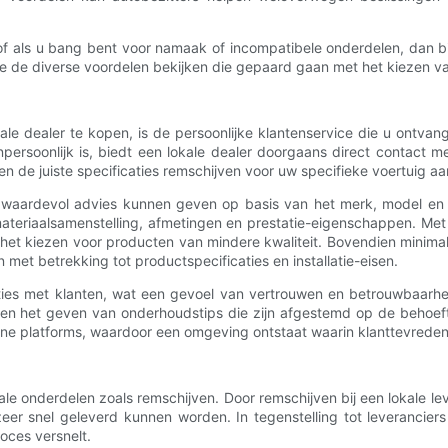
 of als u bang bent voor namaak of incompatibele onderdelen, dan 
e de diverse voordelen bekijken die gepaard gaan met het kiezen va
e dealer te kopen, is de persoonlijke klantenservice die u ontvangt. 
ersoonlijk is, biedt een lokale dealer doorgaans direct contact 
en de juiste specificaties remschijven voor uw specifieke voertuig aa
 waardevol advies kunnen geven op basis van het merk, model en r
 materiaalsamenstelling, afmetingen en prestatie-eigenschappen. M
het kiezen voor producten van mindere kwaliteit. Bovendien minimali
met betrekking tot productspecificaties en installatie-eisen.
ties met klanten, wat een gevoel van vertrouwen en betrouwbaarhei
n het geven van onderhoudstips die zijn afgestemd op de behoefte
line platforms, waardoor een omgeving ontstaat waarin klanttevreden
ruciale onderdelen zoals remschijven. Door remschijven bij een lokale l
er snel geleverd kunnen worden. In tegenstelling tot leveranciers
oces versnelt.