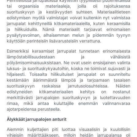
Perinteisissä jarrupaloissa käytettiin tyypillisesti puolimetallisia
tai orgaanisia materiaaleja, joilla oli rajoituksensa
suorituskyvyn ja kestävyyden suhteen. Materiaalitieteen
edistymisen myötä valmistajat voivat kuitenkin nyt valmistaa
jarrupalat kehittyneillä kitkamateriaaleilla, kuten keraamisilla
ja hiilikuiduilla. Nämä materiaalit tarjoavat erinomaisen
pysäytysvoiman, alhaisemman melun ja pidemmän tyynyn
käyttöiän perinteisiin lisävarusteisiin verrattuna.
Esimerkiksi keraamiset jarrupalat tunnetaan erinomaisesta
lämpöstabiilisuudestaan ​​ja vähäisistä
pölyämisominaisuuksistaan. Ne ovat usein ensisijainen valinta
luksus- ja suorituskykyautoihin, koska ne toimivat sujuvasti ja
hiljaisesti. Toisaalta hiilikuituiset jarrupalat on suunniteltu
kestämään äärimmäistä lämpöä ja tarjoamaan tasaisen
suorituskyvyn raskaissa jarrutusolosuhteissa. Näiden
edistyneiden kitkamateriaalien kehitys on nostanut
merkittävästi jarrupalojen suorituskyvyn ja luotettavuuden
rimaa, mikä antaa kuluttajille enemmän valinnanvaraa
ajotarpeidensa perusteella.
Älykkäät jarrupalojen anturit
Aiemmin kuljettajien piti luottaa visuaalisiin ja kuulollisiin
vihjeisiin määrittääkseen, milloin heidän jarrupalansa oli