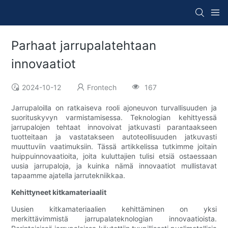
Parhaat jarrupalatehtaan
innovaatiot
2024-10-12
Frontech
167
Jarrupaloilla on ratkaiseva rooli ajoneuvon turvallisuuden ja
suorituskyvyn varmistamisessa. Teknologian kehittyessä
jarrupalojen tehtaat innovoivat jatkuvasti parantaakseen
tuotteitaan ja vastatakseen autoteollisuuden jatkuvasti
muuttuviin vaatimuksiin. Tässä artikkelissa tutkimme joitain
huippuinnovaatioita, joita kuluttajien tulisi etsiä ostaessaan
uusia jarrupaloja, ja kuinka nämä innovaatiot mullistavat
tapaamme ajatella jarrutekniikkaa.
Kehittyneet kitkamateriaalit
Uusien kitkamateriaalien kehittäminen on yksi
merkittävimmistä jarrupalateknologian innovaatioista.