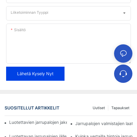
Liiketoiminnan Tyyppi
Sisältö
Lähetä Kysely Nyt
SUOSITELLUT ARTIKKELIT
Uutiset
Tapaukset
Luotettavien jarrupalojen jakelijoiden löytäminen yrityksellesi
Jarrupalojen valmistajien laa
Luotettavan jarrupalojen jälleenmyyjän parhaat ominaisuudet
Kuinka vertailla hintoja jarrupal