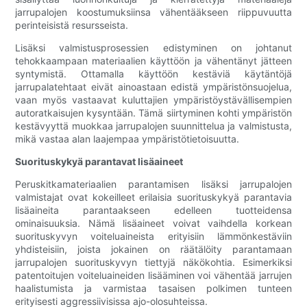
jarrupalojen koostumuksiinsa vähentääkseen riippuvuutta
perinteisistä resursseista.
Lisäksi valmistusprosessien edistyminen on johtanut
tehokkaampaan materiaalien käyttöön ja vähentänyt jätteen
syntymistä. Ottamalla käyttöön kestäviä käytäntöjä
jarrupalatehtaat eivät ainoastaan ​​edistä ympäristönsuojelua,
vaan myös vastaavat kuluttajien ympäristöystävällisempien
autoratkaisujen kysyntään. Tämä siirtyminen kohti ympäristön
kestävyyttä muokkaa jarrupalojen suunnittelua ja valmistusta,
mikä vastaa alan laajempaa ympäristötietoisuutta.
Suorituskykyä parantavat lisäaineet
Peruskitkamateriaalien parantamisen lisäksi jarrupalojen
valmistajat ovat kokeilleet erilaisia ​​suorituskykyä parantavia
lisäaineita parantaakseen edelleen tuotteidensa
ominaisuuksia. Nämä lisäaineet voivat vaihdella korkean
suorituskyvyn voiteluaineista erityisiin lämmönkestäviin
yhdisteisiin, joista jokainen on räätälöity parantamaan
jarrupalojen suorituskyvyn tiettyjä näkökohtia. Esimerkiksi
patentoitujen voiteluaineiden lisääminen voi vähentää jarrujen
haalistumista ja varmistaa tasaisen polkimen tunteen
erityisesti aggressiivisissa ajo-olosuhteissa.