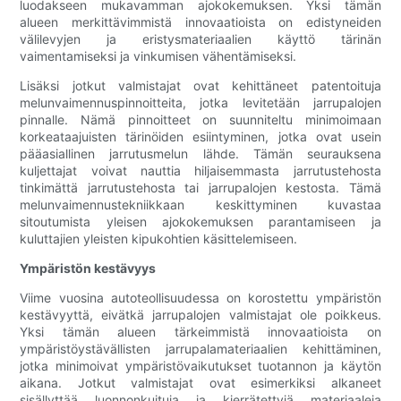
luodakseen mukavamman ajokokemuksen. Yksi tämän
alueen merkittävimmistä innovaatioista on edistyneiden
välilevyjen ja eristysmateriaalien käyttö tärinän
vaimentamiseksi ja vinkumisen vähentämiseksi.
Lisäksi jotkut valmistajat ovat kehittäneet patentoituja
melunvaimennuspinnoitteita, jotka levitetään jarrupalojen
pinnalle. Nämä pinnoitteet on suunniteltu minimoimaan
korkeataajuisten tärinöiden esiintyminen, jotka ovat usein
pääasiallinen jarrutusmelun lähde. Tämän seurauksena
kuljettajat voivat nauttia hiljaisemmasta jarrutustehosta
tinkimättä jarrutustehosta tai jarrupalojen kestosta. Tämä
melunvaimennustekniikkaan keskittyminen kuvastaa
sitoutumista yleisen ajokokemuksen parantamiseen ja
kuluttajien yleisten kipukohtien käsittelemiseen.
Ympäristön kestävyys
Viime vuosina autoteollisuudessa on korostettu ympäristön
kestävyyttä, eivätkä jarrupalojen valmistajat ole poikkeus.
Yksi tämän alueen tärkeimmistä innovaatioista on
ympäristöystävällisten jarrupalamateriaalien kehittäminen,
jotka minimoivat ympäristövaikutukset tuotannon ja käytön
aikana. Jotkut valmistajat ovat esimerkiksi alkaneet
sisällyttää luonnonkuituja ja kierrätettyjä materiaaleja