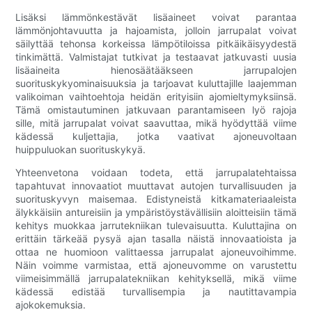
Lisäksi lämmönkestävät lisäaineet voivat parantaa
lämmönjohtavuutta ja hajoamista, jolloin jarrupalat voivat
säilyttää tehonsa korkeissa lämpötiloissa pitkäikäisyydestä
tinkimättä. Valmistajat tutkivat ja testaavat jatkuvasti uusia
lisäaineita hienosäätääkseen jarrupalojen
suorituskykyominaisuuksia ja tarjoavat kuluttajille laajemman
valikoiman vaihtoehtoja heidän erityisiin ajomieltymyksiinsä.
Tämä omistautuminen jatkuvaan parantamiseen lyö rajoja
sille, mitä jarrupalat voivat saavuttaa, mikä hyödyttää viime
kädessä kuljettajia, jotka vaativat ajoneuvoltaan
huippuluokan suorituskykyä.
Yhteenvetona voidaan todeta, että jarrupalatehtaissa
tapahtuvat innovaatiot muuttavat autojen turvallisuuden ja
suorituskyvyn maisemaa. Edistyneistä kitkamateriaaleista
älykkäisiin antureisiin ja ympäristöystävällisiin aloitteisiin tämä
kehitys muokkaa jarrutekniikan tulevaisuutta. Kuluttajina on
erittäin tärkeää pysyä ajan tasalla näistä innovaatioista ja
ottaa ne huomioon valittaessa jarrupalat ajoneuvoihimme.
Näin voimme varmistaa, että ajoneuvomme on varustettu
viimeisimmällä jarrupalatekniikan kehityksellä, mikä viime
kädessä edistää turvallisempia ja nautittavampia
ajokokemuksia.