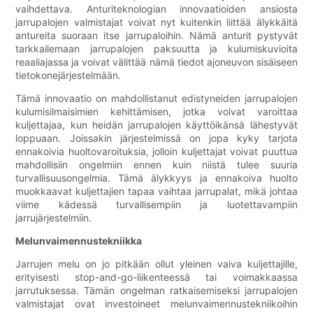
vaihdettava. Anturiteknologian innovaatioiden ansiosta
jarrupalojen valmistajat voivat nyt kuitenkin liittää älykkäitä
antureita suoraan itse jarrupaloihin. Nämä anturit pystyvät
tarkkailemaan jarrupalojen paksuutta ja kulumiskuvioita
reaaliajassa ja voivat välittää nämä tiedot ajoneuvon sisäiseen
tietokonejärjestelmään.
Tämä innovaatio on mahdollistanut edistyneiden jarrupalojen
kulumisilmaisimien kehittämisen, jotka voivat varoittaa
kuljettajaa, kun heidän jarrupalojen käyttöikänsä lähestyvät
loppuaan. Joissakin järjestelmissä on jopa kyky tarjota
ennakoivia huoltovaroituksia, jolloin kuljettajat voivat puuttua
mahdollisiin ongelmiin ennen kuin niistä tulee suuria
turvallisuusongelmia. Tämä älykkyys ja ennakoiva huolto
muokkaavat kuljettajien tapaa vaihtaa jarrupalat, mikä johtaa
viime kädessä turvallisempiin ja luotettavampiin
jarrujärjestelmiin.
Melunvaimennustekniikka
Jarrujen melu on jo pitkään ollut yleinen vaiva kuljettajille,
erityisesti stop-and-go-liikenteessä tai voimakkaassa
jarrutuksessa. Tämän ongelman ratkaisemiseksi jarrupalojen
valmistajat ovat investoineet melunvaimennustekniikoihin