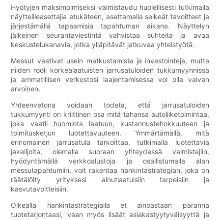
Hyötyjen maksimoimiseksi valmistaudu huolellisesti tutkimalla
näytteilleasettajia etukäteen, asettamalla selkeät tavoitteet ja
järjestämällä tapaamisia tapahtuman aikana. Näyttelyn
jälkeinen seurantaviestintä vahvistaa suhteita ja avaa
keskustelukanavia, jotka ylläpitävät jatkuvaa yhteistyötä.
Messut vaativat usein matkustamista ja investointeja, mutta
niiden rooli korkealaatuisten jarrusatuloiden tukkumyynnissä
ja ammatillisen verkostosi laajentamisessa voi olla vaivan
arvoinen.
Yhteenvetona voidaan todeta, että jarrusatuloiden
tukkumyynti on kriittinen osa mitä tahansa autoliiketoimintaa,
joka vaatii huomiota laatuun, kustannustehokkuuteen ja
toimitusketjun luotettavuuteen. Ymmärtämällä, mitä
erinomainen jarrusatula tarkoittaa, tutkimalla luotettavia
jakelijoita, olemalla suoraan yhteydessä valmistajiin,
hyödyntämällä verkkoalustoja ja osallistumalla alan
messutapahtumiin, voit rakentaa hankintastrategian, joka on
räätälöity yrityksesi ainutlaatuisiin tarpeisiin ja
kasvutavoitteisiin.
Oikealla hankintastrategialla et ainoastaan ​​paranna
tuotetarjontaasi, vaan myös lisäät asiakastyytyväisyyttä ja