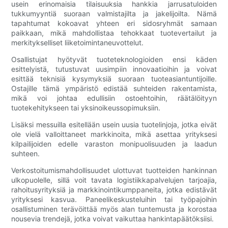
usein erinomaisia ​​tilaisuuksia hankkia jarrusatuloiden
tukkumyyntiä suoraan valmistajilta ja jakelijoilta. Nämä
tapahtumat kokoavat yhteen eri sidosryhmät samaan
paikkaan, mikä mahdollistaa tehokkaat tuotevertailut ja
merkitykselliset liiketoimintaneuvottelut.
Osallistujat hyötyvät tuoteteknologioiden ensi käden
esittelyistä, tutustuvat uusimpiin innovaatioihin ja voivat
esittää teknisiä kysymyksiä suoraan tuoteasiantuntijoille.
Ostajille tämä ympäristö edistää suhteiden rakentamista,
mikä voi johtaa edullisiin ostoehtoihin, räätälöityyn
tuotekehitykseen tai yksinoikeussopimuksiin.
Lisäksi messuilla esitellään usein uusia tuotelinjoja, jotka eivät
ole vielä valloittaneet markkinoita, mikä asettaa yrityksesi
kilpailijoiden edelle varaston monipuolisuuden ja laadun
suhteen.
Verkostoitumismahdollisuudet ulottuvat tuotteiden hankinnan
ulkopuolelle, sillä voit tavata logistiikkapalvelujen tarjoajia,
rahoitusyrityksiä ja markkinointikumppaneita, jotka edistävät
yrityksesi kasvua. Paneelikeskusteluihin tai työpajoihin
osallistuminen terävöittää myös alan tuntemusta ja korostaa
nousevia trendejä, jotka voivat vaikuttaa hankintapäätöksiisi.