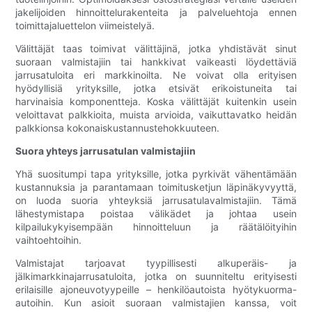
jakelijoiden hinnoittelurakenteita ja palveluehtoja ennen
toimittajaluettelon viimeistelyä.
Välittäjät taas toimivat välittäjinä, jotka yhdistävät sinut
suoraan valmistajiin tai hankkivat vaikeasti löydettäviä
jarrusatuloita eri markkinoilta. Ne voivat olla erityisen
hyödyllisiä yrityksille, jotka etsivät erikoistuneita tai
harvinaisia ​​komponentteja. Koska välittäjät kuitenkin usein
veloittavat palkkioita, muista arvioida, vaikuttavatko heidän
palkkionsa kokonaiskustannustehokkuuteen.
Suora yhteys jarrusatulan valmistajiin
Yhä suositumpi tapa yrityksille, jotka pyrkivät vähentämään
kustannuksia ja parantamaan toimitusketjun läpinäkyvyyttä,
on luoda suoria yhteyksiä jarrusatulavalmistajiin. Tämä
lähestymistapa poistaa välikädet ja johtaa usein
kilpailukykyisempään hinnoitteluun ja räätälöityihin
vaihtoehtoihin.
Valmistajat tarjoavat tyypillisesti alkuperäis- ja
jälkimarkkinajarrusatuloita, jotka on suunniteltu erityisesti
erilaisille ajoneuvotyypeille – henkilöautoista hyötykuorma-
autoihin. Kun asioit suoraan valmistajien kanssa, voit