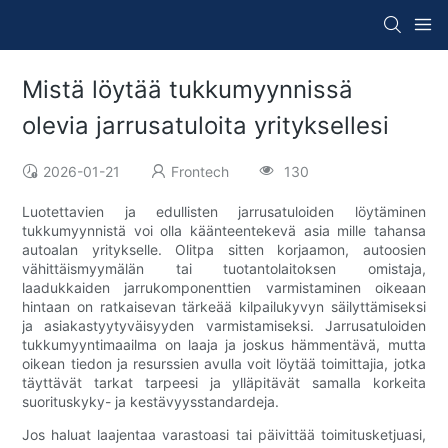
Mistä löytää tukkumyynnissä
olevia jarrusatuloita yrityksellesi
2026-01-21
Frontech
130
Luotettavien ja edullisten jarrusatuloiden löytäminen
tukkumyynnistä voi olla käänteentekevä asia mille tahansa
autoalan yritykselle. Olitpa sitten korjaamon, autoosien
vähittäismyymälän tai tuotantolaitoksen omistaja,
laadukkaiden jarrukomponenttien varmistaminen oikeaan
hintaan on ratkaisevan tärkeää kilpailukyvyn säilyttämiseksi
ja asiakastyytyväisyyden varmistamiseksi. Jarrusatuloiden
tukkumyyntimaailma on laaja ja joskus hämmentävä, mutta
oikean tiedon ja resurssien avulla voit löytää toimittajia, jotka
täyttävät tarkat tarpeesi ja ylläpitävät samalla korkeita
suorituskyky- ja kestävyysstandardeja.
Jos haluat laajentaa varastoasi tai päivittää toimitusketjuasi,