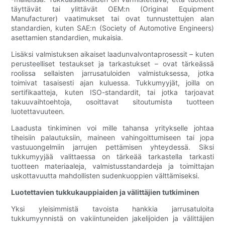
täyttävät tai ylittävät OEM:n (Original Equipment
Manufacturer) vaatimukset tai ovat tunnustettujen alan
standardien, kuten SAE:n (Society of Automotive Engineers)
asettamien standardien, mukaisia.
Lisäksi valmistuksen aikaiset laadunvalvontaprosessit – kuten
perusteelliset testaukset ja tarkastukset – ovat tärkeässä
roolissa sellaisten jarrusatuloiden valmistuksessa, jotka
toimivat tasaisesti ajan kuluessa. Tukkumyyjät, joilla on
sertifikaatteja, kuten ISO-standardit, tai jotka tarjoavat
takuuvaihtoehtoja, osoittavat sitoutumista tuotteen
luotettavuuteen.
Laadusta tinkiminen voi mille tahansa yritykselle johtaa
tiheisiin palautuksiin, maineen vahingoittumiseen tai jopa
vastuuongelmiin jarrujen pettämisen yhteydessä. Siksi
tukkumyyjää valittaessa on tärkeää tarkastella tarkasti
tuotteen materiaaleja, valmistusstandardeja ja toimittajan
uskottavuutta mahdollisten sudenkuoppien välttämiseksi.
Luotettavien tukkukauppiaiden ja välittäjien tutkiminen
Yksi yleisimmistä tavoista hankkia jarrusatuloita
tukkumyynnistä on vakiintuneiden jakelijoiden ja välittäjien