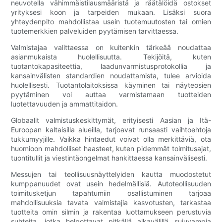
neuvotella vähimmäistilausmääristä ja räätälöidä ostokset
yrityksesi koon ja tarpeiden mukaan. Lisäksi suora
yhteydenpito mahdollistaa usein tuotemuutosten tai omien
tuotemerkkien palveluiden pyytämisen tarvittaessa.
Valmistajaa valittaessa on kuitenkin tärkeää noudattaa
asianmukaista huolellisuutta. Tekijöitä, kuten
tuotantokapasiteettia, laadunvarmistusprotokollia ja
kansainvälisten standardien noudattamista, tulee arvioida
huolellisesti. Tuotantolaitoksissa käyminen tai näyteosien
pyytäminen voi auttaa varmistamaan tuotteiden
luotettavuuden ja ammattitaidon.
Globaalit valmistuskeskittymät, erityisesti Aasian ja Itä-
Euroopan kaltaisilla alueilla, tarjoavat runsaasti vaihtoehtoja
tukkumyyjille. Vaikka hintaedut voivat olla merkittäviä, ota
huomioon mahdolliset haasteet, kuten pidemmät toimitusajat,
tuontitullit ja viestintäongelmat hankittaessa kansainvälisesti.
Messujen tai teollisuusnäyttelyiden kautta muodostetut
kumppanuudet ovat usein hedelmällisiä. Autoteollisuuden
toimitusketjun tapahtumiin osallistuminen tarjoaa
mahdollisuuksia tavata valmistajia kasvotusten, tarkastaa
tuotteita omin silmin ja rakentaa luottamukseen perustuvia
suhteita, jotka helpottavat pitkällä aikavälillä sujuvampia