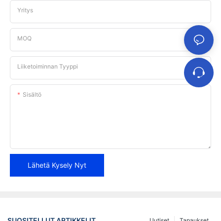
Yritys
MOQ
Liiketoiminnan Tyyppi
Sisältö
Lähetä Kysely Nyt
SUOSITELLUT ARTIKKELIT
Uutiset
Tapaukset