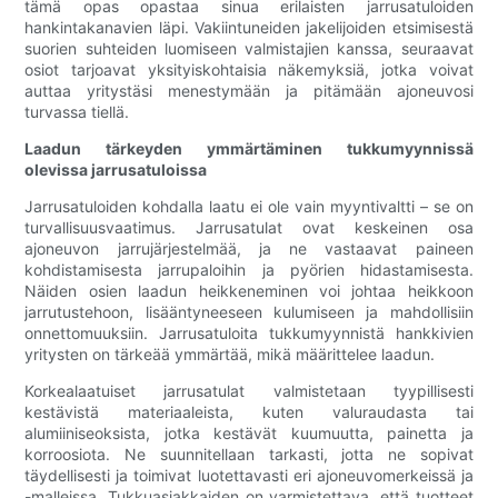
tämä opas opastaa sinua erilaisten jarrusatuloiden
hankintakanavien läpi. Vakiintuneiden jakelijoiden etsimisestä
suorien suhteiden luomiseen valmistajien kanssa, seuraavat
osiot tarjoavat yksityiskohtaisia ​​​​näkemyksiä, jotka voivat
auttaa yritystäsi menestymään ja pitämään ajoneuvosi
turvassa tiellä.
Laadun tärkeyden ymmärtäminen tukkumyynnissä
olevissa jarrusatuloissa
Jarrusatuloiden kohdalla laatu ei ole vain myyntivaltti – se on
turvallisuusvaatimus. Jarrusatulat ovat keskeinen osa
ajoneuvon jarrujärjestelmää, ja ne vastaavat paineen
kohdistamisesta jarrupaloihin ja pyörien hidastamisesta.
Näiden osien laadun heikkeneminen voi johtaa heikkoon
jarrutustehoon, lisääntyneeseen kulumiseen ja mahdollisiin
onnettomuuksiin. Jarrusatuloita tukkumyynnistä hankkivien
yritysten on tärkeää ymmärtää, mikä määrittelee laadun.
Korkealaatuiset jarrusatulat valmistetaan tyypillisesti
kestävistä materiaaleista, kuten valuraudasta tai
alumiiniseoksista, jotka kestävät kuumuutta, painetta ja
korroosiota. Ne suunnitellaan tarkasti, jotta ne sopivat
täydellisesti ja toimivat luotettavasti eri ajoneuvomerkeissä ja
-malleissa. Tukkuasiakkaiden on varmistettava, että tuotteet