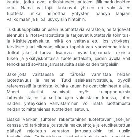
kautta, jotka ovat erikoistuneet autojen jälkimarkkinoiden
osiin. Nämä välittäjät kokoavat yhteen eri valmistajien
tuotteita, mikä helpottaa yritysten pääsyä laajaan
valikoimaan ja kilpailukykyisiin hintoihin.
Tukkukauppiailla on usein huomattavia varastoja, he tarjoavat
alennuksia irtotavaraostoista ja tarjoavat luotettavia toimitus-
ja käsittelypalveluita, mikä on valtava etu, jos yrityksesi
tarvitsee juuri oikeaan aikaan tapahtuvaa varastonhallintaa.
Jotkut jakelijat tuovat lisäarvoa myös tarjoamalla teknistä
tukea ja yksityiskohtaisia ​​tuoteluetteloita, joiden avulla voit
tehokkaasti sovittaa jarrusatuloita asiakkaiden tarpeisiin.
Jakelijoita valittaessa on tärkeää varmistaa heidän
luotettavuus ja maine. Tutki asiakasarvosteluja, pyydä
referenssejä ja tarkista, kuinka kauan he ovat toimineet alalla.
Monet jakelijat solmivat myös kumppanuuksia
laitevalmistajien tai sertifioitujen valmistajien kanssa, joten
näiden yhteyksien vahvistaminen voi lisätä luottamusta
heidän toimittamiensa tuotteiden laatuun.
Lisäksi vankan suhteen rakentaminen luotettavan jakelijan
kanssa voi tarkoittaa joustavia maksuehtoja ja etuoikeutettua
pääsyä rajoitetun varaston jarrusatuloihin tai uusiin
tuotelinjoihin. Optimoidaksesi ostostrategiasi vertaile useiden