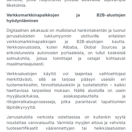
liiketoimia.
Verkkomarkkinapaikkojen ja B2B-alustojen
hyödyntäminen
Digitaalinen aikakausi on mullistanut hankintakentän ja tuonut
jarrusatuloiden tukkumyynnin ulottuville erilaisten
verkkomarkkinapaikkojen ja B2B-alustojen kautta.
Verkkosivustoista, kuten Alibaba, Global Sources ja
erikoistuneista autonosien portaaleista, on tullut keskeisiä
solmukohtia, joissa toimittajat ja ostajat kohtaavat
maailmanlaajuisesti.
Verkkoalustojen käyttö voi laajentaa vaihtoehtojasi
merkittävästi, sillä se tarjoaa pääsyn useisiin eri
tuotemerkkeihin, hinnoitteluluokkiin ja tuotetietoihin – kaikki
haettavissa tarpeidesi mukaan. Näillä alustoilla on usein
myyjäluokituksia, asiakaspalautteita ja
riitojenratkaisuprosesseja, jotka parantavat tapahtumien
läpinäkyvyyttä.
Jarrusatuloita verkosta ostettaessa on kuitenkin syytä
noudattaa varovaisuutta. Varmista myyjien aitous ja vahvista
tuotesertifikaatit väärennettyjen tai heikkolaatuisten