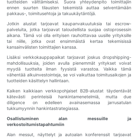
tuotteiden välttämiseksi. Suora yhteydenpito toimittajiin
ennen suurten tilausten tekemistä auttaa selventämään
pakkaus-, toimitusehtoja ja takuukäytäntöjä.
Jotkin alustat tarjoavat kaupanvakuutuksia tai escrow-
palveluita, jotka tarjoavat taloudellista suojaa ostoprosessin
aikana. Tämä voi olla erityisen rauhoittavaa uusille yrityksille
tai niille, jotka ovat ensimmäistä kertaa tekemisissä
kansainvälisten toimittajien kanssa.
Lisäksi verkkokauppapaikat tarjoavat joskus dropshipping-
mahdollisuuksia, joiden avulla pienemmät yritykset voivat
myydä tuotteita ilman fyysistä varastoa. Vaikka tämä
vähentää alkuinvestointeja, se voi vaikuttaa toimitusaikojen ja
tuotteiden käsittelyn hallintaan.
Kaiken kaikkiaan verkkopohjaiset B2B-alustat täydentävät
kätevästi perinteisiä hankintamenetelmiä, mutta due
diligence on edelleen avainasemassa jarrusatulan
tukkumyynnin hankintastrategiassa.
Osallistuminen alan messuille ja
verkostoitumistapahtumiin
Alan messut, näyttelyt ja autoalan konferenssit tarjoavat