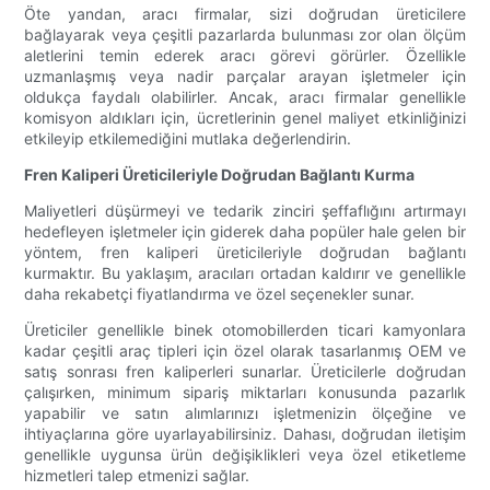
Öte yandan, aracı firmalar, sizi doğrudan üreticilere
bağlayarak veya çeşitli pazarlarda bulunması zor olan ölçüm
aletlerini temin ederek aracı görevi görürler. Özellikle
uzmanlaşmış veya nadir parçalar arayan işletmeler için
oldukça faydalı olabilirler. Ancak, aracı firmalar genellikle
komisyon aldıkları için, ücretlerinin genel maliyet etkinliğinizi
etkileyip etkilemediğini mutlaka değerlendirin.
Fren Kaliperi Üreticileriyle Doğrudan Bağlantı Kurma
Maliyetleri düşürmeyi ve tedarik zinciri şeffaflığını artırmayı
hedefleyen işletmeler için giderek daha popüler hale gelen bir
yöntem, fren kaliperi üreticileriyle doğrudan bağlantı
kurmaktır. Bu yaklaşım, aracıları ortadan kaldırır ve genellikle
daha rekabetçi fiyatlandırma ve özel seçenekler sunar.
Üreticiler genellikle binek otomobillerden ticari kamyonlara
kadar çeşitli araç tipleri için özel olarak tasarlanmış OEM ve
satış sonrası fren kaliperleri sunarlar. Üreticilerle doğrudan
çalışırken, minimum sipariş miktarları konusunda pazarlık
yapabilir ve satın alımlarınızı işletmenizin ölçeğine ve
ihtiyaçlarına göre uyarlayabilirsiniz. Dahası, doğrudan iletişim
genellikle uygunsa ürün değişiklikleri veya özel etiketleme
hizmetleri talep etmenizi sağlar.