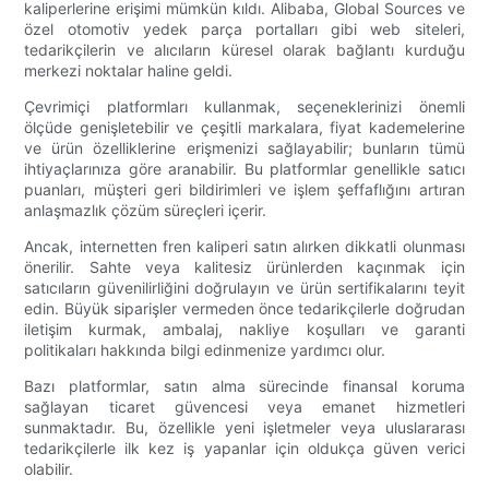
kaliperlerine erişimi mümkün kıldı. Alibaba, Global Sources ve
özel otomotiv yedek parça portalları gibi web siteleri,
tedarikçilerin ve alıcıların küresel olarak bağlantı kurduğu
merkezi noktalar haline geldi.
Çevrimiçi platformları kullanmak, seçeneklerinizi önemli
ölçüde genişletebilir ve çeşitli markalara, fiyat kademelerine
ve ürün özelliklerine erişmenizi sağlayabilir; bunların tümü
ihtiyaçlarınıza göre aranabilir. Bu platformlar genellikle satıcı
puanları, müşteri geri bildirimleri ve işlem şeffaflığını artıran
anlaşmazlık çözüm süreçleri içerir.
Ancak, internetten fren kaliperi satın alırken dikkatli olunması
önerilir. Sahte veya kalitesiz ürünlerden kaçınmak için
satıcıların güvenilirliğini doğrulayın ve ürün sertifikalarını teyit
edin. Büyük siparişler vermeden önce tedarikçilerle doğrudan
iletişim kurmak, ambalaj, nakliye koşulları ve garanti
politikaları hakkında bilgi edinmenize yardımcı olur.
Bazı platformlar, satın alma sürecinde finansal koruma
sağlayan ticaret güvencesi veya emanet hizmetleri
sunmaktadır. Bu, özellikle yeni işletmeler veya uluslararası
tedarikçilerle ilk kez iş yapanlar için oldukça güven verici
olabilir.