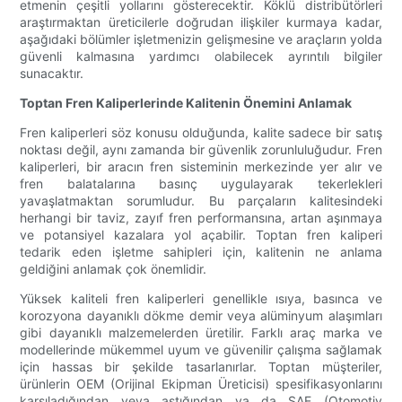
etmenin çeşitli yollarını gösterecektir. Köklü distribütörleri
araştırmaktan üreticilerle doğrudan ilişkiler kurmaya kadar,
aşağıdaki bölümler işletmenizin gelişmesine ve araçların yolda
güvenli kalmasına yardımcı olabilecek ayrıntılı bilgiler
sunacaktır.
Toptan Fren Kaliperlerinde Kalitenin Önemini Anlamak
Fren kaliperleri söz konusu olduğunda, kalite sadece bir satış
noktası değil, aynı zamanda bir güvenlik zorunluluğudur. Fren
kaliperleri, bir aracın fren sisteminin merkezinde yer alır ve
fren balatalarına basınç uygulayarak tekerlekleri
yavaşlatmaktan sorumludur. Bu parçaların kalitesindeki
herhangi bir taviz, zayıf fren performansına, artan aşınmaya
ve potansiyel kazalara yol açabilir. Toptan fren kaliperi
tedarik eden işletme sahipleri için, kalitenin ne anlama
geldiğini anlamak çok önemlidir.
Yüksek kaliteli fren kaliperleri genellikle ısıya, basınca ve
korozyona dayanıklı dökme demir veya alüminyum alaşımları
gibi dayanıklı malzemelerden üretilir. Farklı araç marka ve
modellerinde mükemmel uyum ve güvenilir çalışma sağlamak
için hassas bir şekilde tasarlanırlar. Toptan müşteriler,
ürünlerin OEM (Orijinal Ekipman Üreticisi) spesifikasyonlarını
karşıladığından veya aştığından ya da SAE (Otomotiv