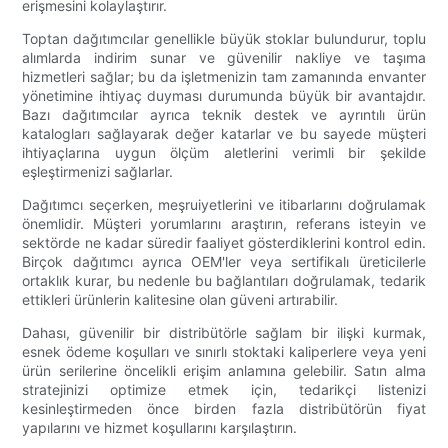
erişmesini kolaylaştırır.
Toptan dağıtımcılar genellikle büyük stoklar bulundurur, toplu
alımlarda indirim sunar ve güvenilir nakliye ve taşıma
hizmetleri sağlar; bu da işletmenizin tam zamanında envanter
yönetimine ihtiyaç duyması durumunda büyük bir avantajdır.
Bazı dağıtımcılar ayrıca teknik destek ve ayrıntılı ürün
katalogları sağlayarak değer katarlar ve bu sayede müşteri
ihtiyaçlarına uygun ölçüm aletlerini verimli bir şekilde
eşleştirmenizi sağlarlar.
Dağıtımcı seçerken, meşruiyetlerini ve itibarlarını doğrulamak
önemlidir. Müşteri yorumlarını araştırın, referans isteyin ve
sektörde ne kadar süredir faaliyet gösterdiklerini kontrol edin.
Birçok dağıtımcı ayrıca OEM'ler veya sertifikalı üreticilerle
ortaklık kurar, bu nedenle bu bağlantıları doğrulamak, tedarik
ettikleri ürünlerin kalitesine olan güveni artırabilir.
Dahası, güvenilir bir distribütörle sağlam bir ilişki kurmak,
esnek ödeme koşulları ve sınırlı stoktaki kaliperlere veya yeni
ürün serilerine öncelikli erişim anlamına gelebilir. Satın alma
stratejinizi optimize etmek için, tedarikçi listenizi
kesinleştirmeden önce birden fazla distribütörün fiyat
yapılarını ve hizmet koşullarını karşılaştırın.