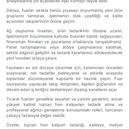
anlaşmalarına yol açabilecek ilişki kurmayı teşvik eder.
Dahası, fuarlar sıklıkla henüz piyasayı doyurmamış yeni ürün
gruplarını tanıtarak, işletmenizi stok çeşitliliği ve kalite
açısından rakiplerinizin önüne geçirir.
Ağ oluşturma fırsatları, ürün tedarikinin ötesine uzanır;
işletmenizin büyümesine katkıda bulunan lojistik sağlayıcıları,
finansman firmaları ve pazarlama ortaklarıyla tanışabilirsiniz.
Panel tartışmalarına veya atölye çalışmalarına katılmak,
sektör bilginizi geliştirir ve tedarik kararlarınızı etkileyebilecek
yeni trendleri ortaya çıkarır.
Faydaları en üst düzeye çıkarmak için, katılımcıları önceden
araştırarak, net hedefler belirleyerek ve etkinlik sırasında
toplantılar düzenleyerek kapsamlı bir hazırlık yapın. Fuar
sonrasında yapılacak takip iletişimleri, ilişkileri güçlendirir ve
devam eden iş birliğini destekleyen diyalog kanallarını açar.
Ticaret fuarları genellikle seyahat ve yatırım gerektirir, ancak
yüksek kaliteli toptan fren kaliperleri tedarik etme ve
profesyonel ağınızı genişletme konusundaki rolleri, harcanan
çabaya fazlasıyla değer olabilir.
Özetle, toptan fren kaliperi tedariği, kaliteye, maliyet