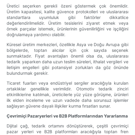
Üretici seçerken gerekli özeni göstermek çok önemlidir.
Üretim kapasitesi, kalite güvence protokolleri ve uluslararası
standartlara uyumluluk gibi faktörler dikkatlice
değerlendirilmelidir. Üretim tesislerini ziyaret etmek veya
örnek parçalar istemek, ürünlerinin güvenilirliğini ve işçiliğini
doğrulamaya yardımcı olabilir.
Küresel üretim merkezleri, özellikle Asya ve Doğu Avrupa gibi
bölgelerde, toptan alıcılar için çok sayıda seçenek
sunmaktadır. Fiyat avantajları önemli olsa da, uluslararası
tedarik yaparken daha uzun teslim süreleri, ithalat vergileri ve
iletişim engelleri gibi potansiyel zorlukları da göz önünde
bulundurmak gerekir.
Ticaret fuarları veya endüstriyel sergiler aracılığıyla kurulan
ortaklıklar genellikle verimlidir. Otomotiv tedarik zinciri
etkinliklerine katılmak, üreticilerle yüz yüze görüşme, ürünleri
ilk elden inceleme ve uzun vadede daha sorunsuz işlemler
sağlayan güvene dayalı ilişkiler kurma fırsatları sunar.
Çevrimiçi Pazaryerleri ve B2B Platformlarından Yararlanma
Dijital çağ, tedarik ortamını dönüştürerek, çeşitli çevrimiçi
pazar yerleri ve B2B platformları aracılığıyla toptan fren