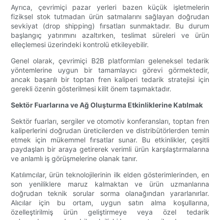
Ayrıca, çevrimiçi pazar yerleri bazen küçük işletmelerin
fiziksel stok tutmadan ürün satmalarını sağlayan doğrudan
sevkiyat (drop shipping) fırsatları sunmaktadır. Bu durum
başlangıç ​​yatırımını azaltırken, teslimat süreleri ve ürün
elleçlemesi üzerindeki kontrolü etkileyebilir.
Genel olarak, çevrimiçi B2B platformları geleneksel tedarik
yöntemlerine uygun bir tamamlayıcı görevi görmektedir,
ancak başarılı bir toptan fren kaliperi tedarik stratejisi için
gerekli özenin gösterilmesi kilit önem taşımaktadır.
Sektör Fuarlarına ve Ağ Oluşturma Etkinliklerine Katılmak
Sektör fuarları, sergiler ve otomotiv konferansları, toptan fren
kaliperlerini doğrudan üreticilerden ve distribütörlerden temin
etmek için mükemmel fırsatlar sunar. Bu etkinlikler, çeşitli
paydaşları bir araya getirerek verimli ürün karşılaştırmalarına
ve anlamlı iş görüşmelerine olanak tanır.
Katılımcılar, ürün teknolojilerinin ilk elden gösterimlerinden, en
son yeniliklere maruz kalmaktan ve ürün uzmanlarına
doğrudan teknik sorular sorma olanağından yararlanırlar.
Alıcılar için bu ortam, uygun satın alma koşullarına,
özelleştirilmiş ürün geliştirmeye veya özel tedarik