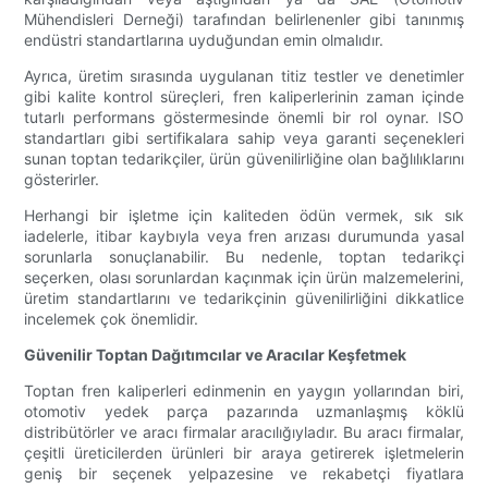
Mühendisleri Derneği) tarafından belirlenenler gibi tanınmış
endüstri standartlarına uyduğundan emin olmalıdır.
Ayrıca, üretim sırasında uygulanan titiz testler ve denetimler
gibi kalite kontrol süreçleri, fren kaliperlerinin zaman içinde
tutarlı performans göstermesinde önemli bir rol oynar. ISO
standartları gibi sertifikalara sahip veya garanti seçenekleri
sunan toptan tedarikçiler, ürün güvenilirliğine olan bağlılıklarını
gösterirler.
Herhangi bir işletme için kaliteden ödün vermek, sık sık
iadelerle, itibar kaybıyla veya fren arızası durumunda yasal
sorunlarla sonuçlanabilir. Bu nedenle, toptan tedarikçi
seçerken, olası sorunlardan kaçınmak için ürün malzemelerini,
üretim standartlarını ve tedarikçinin güvenilirliğini dikkatlice
incelemek çok önemlidir.
Güvenilir Toptan Dağıtımcılar ve Aracılar Keşfetmek
Toptan fren kaliperleri edinmenin en yaygın yollarından biri,
otomotiv yedek parça pazarında uzmanlaşmış köklü
distribütörler ve aracı firmalar aracılığıyladır. Bu aracı firmalar,
çeşitli üreticilerden ürünleri bir araya getirerek işletmelerin
geniş bir seçenek yelpazesine ve rekabetçi fiyatlara