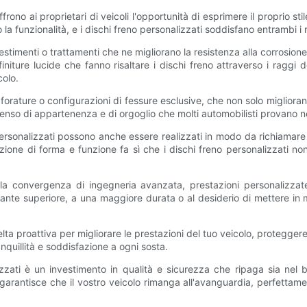
ffrono ai proprietari di veicoli l'opportunità di esprimere il proprio st
la funzionalità, e i dischi freno personalizzati soddisfano entrambi i r
vestimenti o trattamenti che ne migliorano la resistenza alla corrosione
initure lucide che fanno risaltare i dischi freno attraverso i raggi 
colo.
forature o configurazioni di fessure esclusive, che non solo miglioran
senso di appartenenza e di orgoglio che molti automobilisti provano ne
o personalizzati possono anche essere realizzati in modo da richiamar
ne di forma e funzione fa sì che i dischi freno personalizzati non 
o la convergenza di ingegneria avanzata, prestazioni personalizzat
ante superiore, a una maggiore durata o al desiderio di mettere in mo
lta proattiva per migliorare le prestazioni del tuo veicolo, protegger
anquillità e soddisfazione a ogni sosta.
alizzati è un investimento in qualità e sicurezza che ripaga sia nel
garantisce che il vostro veicolo rimanga all'avanguardia, perfettame