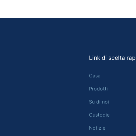
Link di scelta ra
Casa
Prodotti
Su di noi
Custodie
Notizie