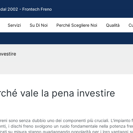
M dal 2002 - Frontech Freno
Servizi
Su Di Noi
Perché Scegliere Noi
Qualità
Cu
nvestire
ché vale la pena investire
freni sono senza dubbio uno dei componenti più cruciali. L'impianto
ti, i dischi freno svolgono un ruolo fondamentale nella potenza fren
alizzati su misura stanno guadagnando popolarità per i loro vantaggi s