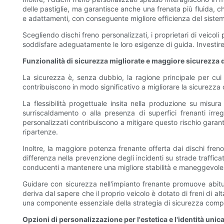
delle pastiglie, ma garantisce anche una frenata più fluida, c
e adattamenti, con conseguente migliore efficienza del siste
Scegliendo dischi freno personalizzati, i proprietari di veicol
soddisfare adeguatamente le loro esigenze di guida. Investire i
Funzionalità di sicurezza migliorate e maggiore sicurezza
La sicurezza è, senza dubbio, la ragione principale per cui 
contribuiscono in modo significativo a migliorare la sicurezza 
La flessibilità progettuale insita nella produzione su misur
surriscaldamento o alla presenza di superfici frenanti irreg
personalizzati contribuiscono a mitigare questo rischio garan
ripartenze.
Inoltre, la maggiore potenza frenante offerta dai dischi freno
differenza nella prevenzione degli incidenti su strade traffica
conducenti a mantenere una migliore stabilità e maneggevole
Guidare con sicurezza nell'impianto frenante promuove abitudi
deriva dal sapere che il proprio veicolo è dotato di freni di 
una componente essenziale della strategia di sicurezza comp
Opzioni di personalizzazione per l'estetica e l'identità unica