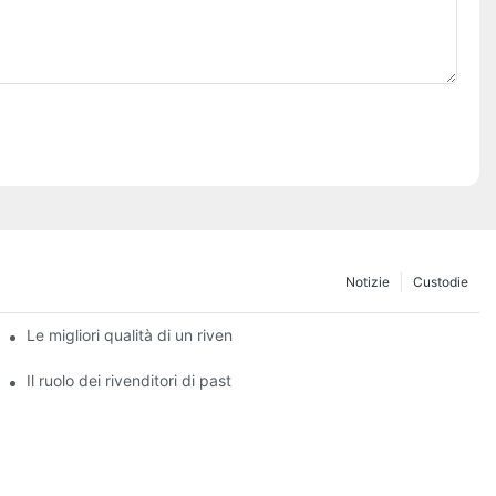
Notizie
Custodie
ei freni
Le migliori qualità di un rivenditore affidabile di pastiglie freno
freno
Il ruolo dei rivenditori di pastiglie freno nella manutenzione dei ve