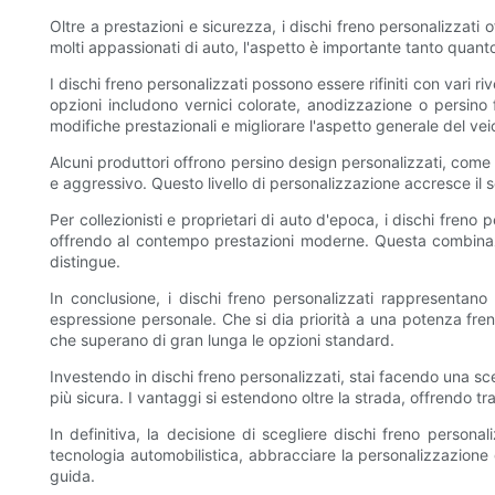
Oltre a prestazioni e sicurezza, i dischi freno personalizzati o
molti appassionati di auto, l'aspetto è importante tanto quanto 
I dischi freno personalizzati possono essere rifiniti con vari ri
opzioni includono vernici colorate, anodizzazione o persino f
modifiche prestazionali e migliorare l'aspetto generale del vei
Alcuni produttori offrono persino design personalizzati, come 
e aggressivo. Questo livello di personalizzazione accresce il 
Per collezionisti e proprietari di auto d'epoca, i dischi fren
offrendo al contempo prestazioni moderne. Questa combinazio
distingue.
In conclusione, i dischi freno personalizzati rappresentan
espressione personale. Che si dia priorità a una potenza fren
che superano di gran lunga le opzioni standard.
Investendo in dischi freno personalizzati, stai facendo una sce
più sicura. I vantaggi si estendono oltre la strada, offrendo tr
In definitiva, la decisione di scegliere dischi freno person
tecnologia automobilistica, abbracciare la personalizzazione 
guida.