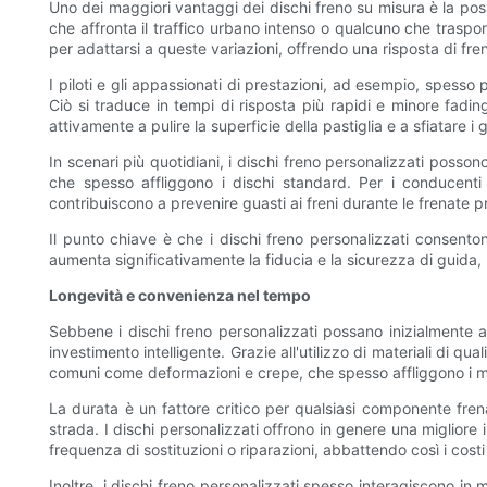
Uno dei maggiori vantaggi dei dischi freno su misura è la poss
che affronta il traffico urbano intenso o qualcuno che traspor
per adattarsi a queste variazioni, offrendo una risposta di fre
I piloti e gli appassionati di prestazioni, ad esempio, spesso
Ciò si traduce in tempi di risposta più rapidi e minore fadin
attivamente a pulire la superficie della pastiglia e a sfiatare 
In scenari più quotidiani, i dischi freno personalizzati posso
che spesso affliggono i dischi standard. Per i conducenti
contribuiscono a prevenire guasti ai freni durante le frenate 
Il punto chiave è che i dischi freno personalizzati consent
aumenta significativamente la fiducia e la sicurezza di guida
Longevità e convenienza nel tempo
Sebbene i dischi freno personalizzati possano inizialmente av
investimento intelligente. Grazie all'utilizzo di materiali di 
comuni come deformazioni e crepe, che spesso affliggono i mode
La durata è un fattore critico per qualsiasi componente frena
strada. I dischi personalizzati offrono in genere una migliore i
frequenza di sostituzioni o riparazioni, abbattendo così i cos
Inoltre, i dischi freno personalizzati spesso interagiscono in