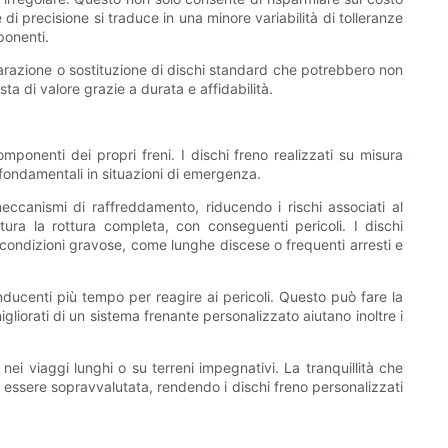
i precisione si traduce in una minore variabilità di tolleranze
ponenti.
riparazione o sostituzione di dischi standard che potrebbero non
a di valore grazie a durata e affidabilità.
ponenti dei propri freni. I dischi freno realizzati su misura
, fondamentali in situazioni di emergenza.
meccanismi di raffreddamento, riducendo i rischi associati al
ttura la rottura completa, con conseguenti pericoli. I dischi
 condizioni gravose, come lunghe discese o frequenti arresti e
onducenti più tempo per reagire ai pericoli. Questo può fare la
gliorati di un sistema frenante personalizzato aiutano inoltre i
ei viaggi lunghi o su terreni impegnativi. La tranquillità che
ò essere sopravvalutata, rendendo i dischi freno personalizzati