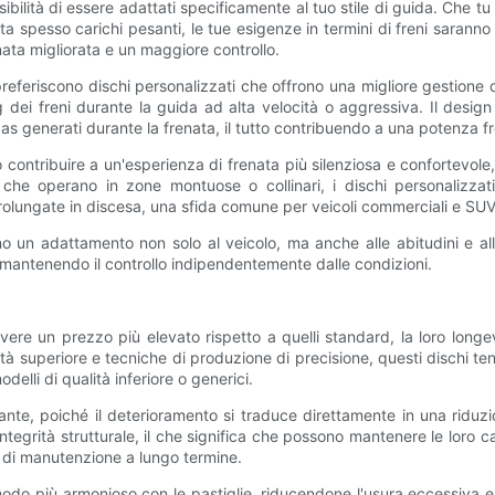
ibilità di essere adattati specificamente al tuo stile di guida. Che t
ta spesso carichi pesanti, le tue esigenze in termini di freni saranno
nata migliorata e un maggiore controllo.
 preferiscono dischi personalizzati che offrono una migliore gestione d
g dei freni durante la guida ad alta velocità o aggressiva. Il desig
i gas generati durante la frenata, il tutto contribuendo a una potenza f
no contribuire a un'esperienza di frenata più silenziosa e confortevo
 che operano in zone montuose o collinari, i dischi personalizzat
prolungate in discesa, una sfida comune per veicoli commerciali e SUV
ono un adattamento non solo al veicolo, ma anche alle abitudini e 
, mantenendo il controllo indipendentemente dalle condizioni.
ere un prezzo più elevato rispetto a quelli standard, la loro longe
qualità superiore e tecniche di produzione di precisione, questi dischi 
lli di qualità inferiore o generici.
nte, poiché il deterioramento si traduce direttamente in una riduzi
ntegrità strutturale, il che significa che possono mantenere le loro ca
ti di manutenzione a lungo termine.
 modo più armonioso con le pastiglie, riducendone l'usura eccessiva 