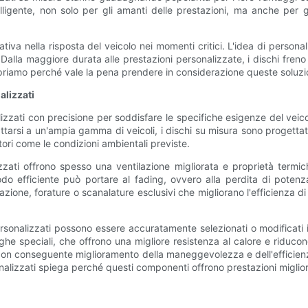
igente, non solo per gli amanti delle prestazioni, ma anche per gli
cativa nella risposta del veicolo nei momenti critici. L'idea di perso
. Dalla maggiore durata alle prestazioni personalizzate, i dischi fren
riamo perché vale la pena prendere in considerazione queste soluzio
alizzati
zzati con precisione per soddisfare le specifiche esigenze del veicolo, 
attarsi a un'ampia gamma di veicoli, i dischi su misura sono progettati
tori come le condizioni ambientali previste.
izzati offrono spesso una ventilazione migliorata e proprietà termi
modo efficiente può portare al fading, ovvero alla perdita di potenz
azione, forature o scanalature esclusivi che migliorano l'efficienza
no personalizzati possono essere accuratamente selezionati o modificat
ghe speciali, che offrono una migliore resistenza al calore e riducon
 con conseguente miglioramento della maneggevolezza e dell'efficienz
alizzati spiega perché questi componenti offrono prestazioni migliori 