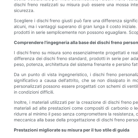
dischi freno realizzati su misura può essere una mossa intell
sicurezza.
Scegliere i dischi freno giusti può fare una differenza signifi
alcuni, ma i vantaggi superano di gran lunga il costo iniziale
prodotti in serie semplicemente non possono eguagliare. Scop
Comprendere l'ingegneria alla base dei dischi freno person
I dischi freno su misura sono essenzialmente progettati e reali
differenza dei dischi freno standard, prodotti in serie per ad
peso, potenza, architettura del sistema frenante e persino fat
Da un punto di vista ingegneristico, i dischi freno personal
significativo a causa dell'attrito, che se non dissipato in 
personalizzati possono essere progettati con schemi di ventil
in condizioni difficili.
Inoltre, i materiali utilizzati per la creazione di dischi fre
materiali ad alte prestazioni come compositi di carbonio o le
ridurre al minimo il peso senza compromettere la resistenza,
meccanica alla base della progettazione di dischi freno person
Prestazioni migliorate su misura per il tuo stile di guida