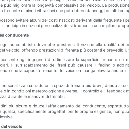
he può migliorare la longevità complessiva del veicolo. La produzione d
ma frenante e minori vibrazioni che potrebbero danneggiare altri com
i possono evitare alcuni dei costi nascosti derivanti dalla frequente 
n anticipo in opzioni personalizzate si traduce in una migliore propost
 del conducente
ogni automobilista dovrebbe prestare attenzione alla qualità dei com
del veicolo, offrendo prestazioni di frenata più costanti e prevedibili
a consente agli ingegneri di ottimizzare la superficie frenante e i 
olari. Il surriscaldamento dei freni può causare il fading o addiri
tendo che la capacità frenante del veicolo rimanga elevata anche in
 personalizzati si traduce in spazi di frenata più brevi, dando ai c
te o in condizioni meteorologiche avverse. Il controllo e il feedback mi
zza durante le manovre di frenata.
ni più sicure e riduce l'affaticamento del conducente, soprattutto n
alta qualità, specificamente progettati per le proprie esigenze, non pu
lessiva.
 del veicolo