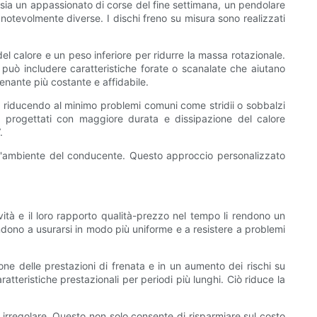
u sia un appassionato di corse del fine settimana, un pendolare
 notevolmente diverse. I dischi freno su misura sono realizzati
el calore e un peso inferiore per ridurre la massa rotazionale.
n può includere caratteristiche forate o scanalate che aiutano
renante più costante e affidabile.
le, riducendo al minimo problemi comuni come stridii o sobbalzi
i progettati con maggiore durata e dissipazione del calore
.
all'ambiente del conducente. Questo approccio personalizzato
vità e il loro rapporto qualità-prezzo nel tempo li rendono un
tendono a usurarsi in modo più uniforme e a resistere a problemi
one delle prestazioni di frenata e in un aumento dei rischi su
ratteristiche prestazionali per periodi più lunghi. Ciò riduce la
e irregolare. Questo non solo consente di risparmiare sul costo