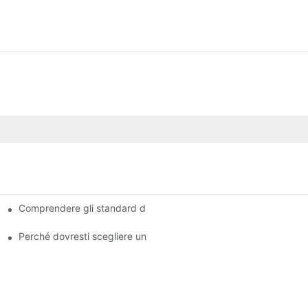
Comprendere gli standard di qualità tra i produttori di pastiglie d
Perché dovresti scegliere un rivenditore autorizzato di pastiglie 