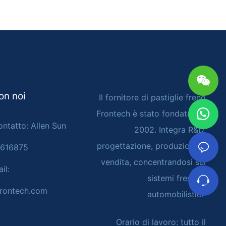
on noi
Il fornitore di pastiglie freno
Frontech è stato fondato nel
ontatto: Allen Sun
2002. Integra R&D,
progettazione, produzione e
4616875
vendita, concentrandosi sui
il:
sistemi frenanti
rontech.com
automobilistici
Orario di lavoro: tutto il