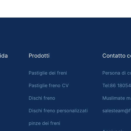
pida
Prodotti
Contatto c
Pastiglie dei freni
Persona di c
Pastiglie freno CV
Tel:86 1805
Dischi freno
Muslimate ma
Dischi freno personalizzati
salesteam@f
pinze dei freni