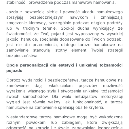
stabilność i prowadzenie podczas manewrów hamowania.
Jazda z pewnością siebie i pewność układu hamulcowego
sprzyjają bezpieczniejszym nawykom i zmniejszają
zmęczenie kierowcy, szczególnie podczas długich podróży
lub w trudnym terenie. Spokój ducha wynikający ze
świadomości, że Twój pojazd jest wyposażony w wysokiej
jakości hamulce, specjalnie dopasowane do Twoich potrzeb,
jest nie do przecenienia, dlatego tarcze hamulcowe na
zamówienie stanowią istotny element Twojej strategii
bezpieczeństwa.
Opcje personalizacji dla estetyki i unikalnej tożsamości
pojazdu
Oprócz wydajności i bezpieczeństwa, tarcze hamulcowe na
zamówienie dają właścicielom pojazdów możliwość
wyrażenia własnego stylu i stworzenia unikalnej tożsamości
swoich samochodów. Dla wielu entuzjastów motoryzacji
wygląd jest równie ważny, jak funkcjonalność, a tarcze
hamulcowe na zamówienie spełniają oba te kryteria.
Niestandardowe tarcze hamulcowe mogą być wykończone
różnymi powłokami lub zabiegami, które zwiększają
odporność na korozję i zużycie, zapewniając jednocześnie