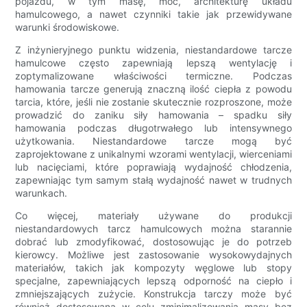
pojazdu, w tym masę, moc, architekturę układu
hamulcowego, a nawet czynniki takie jak przewidywane
warunki środowiskowe.
Z inżynieryjnego punktu widzenia, niestandardowe tarcze
hamulcowe często zapewniają lepszą wentylację i
zoptymalizowane właściwości termiczne. Podczas
hamowania tarcze generują znaczną ilość ciepła z powodu
tarcia, które, jeśli nie zostanie skutecznie rozproszone, może
prowadzić do zaniku siły hamowania – spadku siły
hamowania podczas długotrwałego lub intensywnego
użytkowania. Niestandardowe tarcze mogą być
zaprojektowane z unikalnymi wzorami wentylacji, wierceniami
lub nacięciami, które poprawiają wydajność chłodzenia,
zapewniając tym samym stałą wydajność nawet w trudnych
warunkach.
Co więcej, materiały używane do produkcji
niestandardowych tarcz hamulcowych można starannie
dobrać lub zmodyfikować, dostosowując je do potrzeb
kierowcy. Możliwe jest zastosowanie wysokowydajnych
materiałów, takich jak kompozyty węglowe lub stopy
specjalne, zapewniających lepszą odporność na ciepło i
zmniejszających zużycie. Konstrukcja tarczy może być
również dostosowana w celu zminimalizowania masy bez