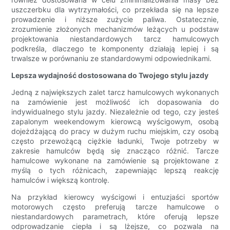
uszczerbku dla wytrzymałości, co przekłada się na lepsze
prowadzenie i niższe zużycie paliwa. Ostatecznie,
zrozumienie złożonych mechanizmów leżących u podstaw
projektowania niestandardowych tarcz hamulcowych
podkreśla, dlaczego te komponenty działają lepiej i są
trwalsze w porównaniu ze standardowymi odpowiednikami.
Lepsza wydajność dostosowana do Twojego stylu jazdy
Jedną z największych zalet tarcz hamulcowych wykonanych
na zamówienie jest możliwość ich dopasowania do
indywidualnego stylu jazdy. Niezależnie od tego, czy jesteś
zapalonym weekendowym kierowcą wyścigowym, osobą
dojeżdżającą do pracy w dużym ruchu miejskim, czy osobą
często przewożącą ciężkie ładunki, Twoje potrzeby w
zakresie hamulców będą się znacząco różnić. Tarcze
hamulcowe wykonane na zamówienie są projektowane z
myślą o tych różnicach, zapewniając lepszą reakcję
hamulców i większą kontrolę.
Na przykład kierowcy wyścigowi i entuzjaści sportów
motorowych często preferują tarcze hamulcowe o
niestandardowych parametrach, które oferują lepsze
odprowadzanie ciepła i są lżejsze, co pozwala na