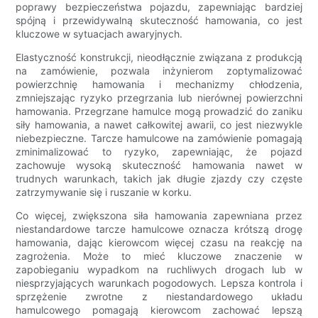
poprawy bezpieczeństwa pojazdu, zapewniając bardziej
spójną i przewidywalną skuteczność hamowania, co jest
kluczowe w sytuacjach awaryjnych.
Elastyczność konstrukcji, nieodłącznie związana z produkcją
na zamówienie, pozwala inżynierom zoptymalizować
powierzchnię hamowania i mechanizmy chłodzenia,
zmniejszając ryzyko przegrzania lub nierównej powierzchni
hamowania. Przegrzane hamulce mogą prowadzić do zaniku
siły hamowania, a nawet całkowitej awarii, co jest niezwykle
niebezpieczne. Tarcze hamulcowe na zamówienie pomagają
zminimalizować to ryzyko, zapewniając, że pojazd
zachowuje wysoką skuteczność hamowania nawet w
trudnych warunkach, takich jak długie zjazdy czy częste
zatrzymywanie się i ruszanie w korku.
Co więcej, zwiększona siła hamowania zapewniana przez
niestandardowe tarcze hamulcowe oznacza krótszą drogę
hamowania, dając kierowcom więcej czasu na reakcję na
zagrożenia. Może to mieć kluczowe znaczenie w
zapobieganiu wypadkom na ruchliwych drogach lub w
niesprzyjających warunkach pogodowych. Lepsza kontrola i
sprzężenie zwrotne z niestandardowego układu
hamulcowego pomagają kierowcom zachować lepszą