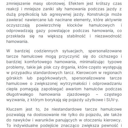
zmniejszenie masy obrotowej. Efektem jest krótszy czas
reakcji i mniejsze zaniki siły hamowania podczas jazdy z
dużą prędkością lub agresywnej jazdy. Konstrukcja może
zawierać nawiercane lub nacinane elementy, które aktywnie
oczyszczają powierzchnię klocków hamulcowych i
odprowadzają gazy powstające podczas hamowania, co
przekłada się na większą stabilność i niezawodność
hamowania.
W bardziej codziennych sytuacjach, spersonalizowane
tarcze hamulcowe mogą przyczynić się do cichszego i
bardziej komfortowego hamowania, minimalizując typowe
problemy, takie jak pisk czy drgania, które często występują
w przypadku standardowych tarcz. Kierowcom w regionach
górskich lub pagórkowatych, spersonalizowane tarcze
hamulcowe o zwiększonej wytrzymałości i odprowadzaniu
ciepła pomagają zapobiegać awariom hamulców podczas
długotrwałego hamowania zjazdowego – częstego
wyzwania, z którym borykają się pojazdy użytkowe i SUV-y.
Kluczem jest to, że niestandardowe tarcze hamulcowe
pozwalają na dostosowanie nie tylko do pojazdu, ale także
do nawyków i warunków panujących w otoczeniu kierowcy.
To indywidualne podejście znacząco zwiększa pewność i