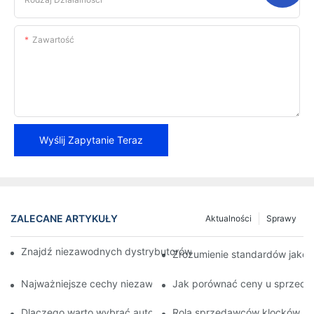
Zawartość
Wyślij Zapytanie Teraz
ZALECANE ARTYKUŁY
Aktualności
Sprawy
Znajdź niezawodnych dystrybutorów klocków hamulcowych dla 
Zrozumienie standardów jako
Najważniejsze cechy niezawodnego sprzedawcy klocków ham
Jak porównać ceny u sprzed
Dlaczego warto wybrać autoryzowanego sprzedawcę klocków
Rola sprzedawców klocków ha