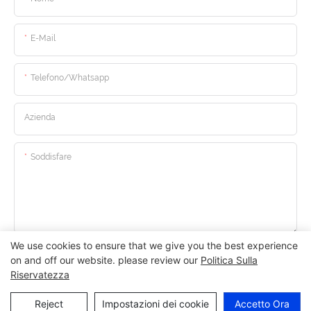
E-Mail
Telefono/whatsapp
Azienda
Soddisfare
We use cookies to ensure that we give you the best experience
Invia Domanda Ora
on and off our website. please review our
Politica Sulla
Riservatezza
Reject
Impostazioni dei cookie
Accetto Ora