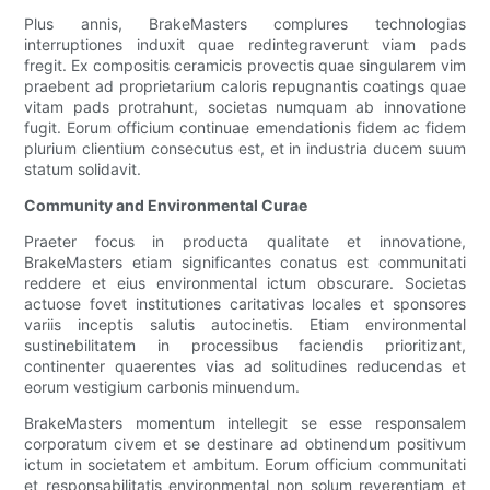
Plus annis, BrakeMasters complures technologias
interruptiones induxit quae redintegraverunt viam pads
fregit. Ex compositis ceramicis provectis quae singularem vim
praebent ad proprietarium caloris repugnantis coatings quae
vitam pads protrahunt, societas numquam ab innovatione
fugit. Eorum officium continuae emendationis fidem ac fidem
plurium clientium consecutus est, et in industria ducem suum
statum solidavit.
Community and Environmental Curae
Praeter focus in producta qualitate et innovatione,
BrakeMasters etiam significantes conatus est communitati
reddere et eius environmental ictum obscurare. Societas
actuose fovet institutiones caritativas locales et sponsores
variis inceptis salutis autocinetis. Etiam environmental
sustinebilitatem in processibus faciendis prioritizant,
continenter quaerentes vias ad solitudines reducendas et
eorum vestigium carbonis minuendum.
BrakeMasters momentum intellegit se esse responsalem
corporatum civem et se destinare ad obtinendum positivum
ictum in societatem et ambitum. Eorum officium communitati
et responsabilitatis environmental non solum reverentiam et