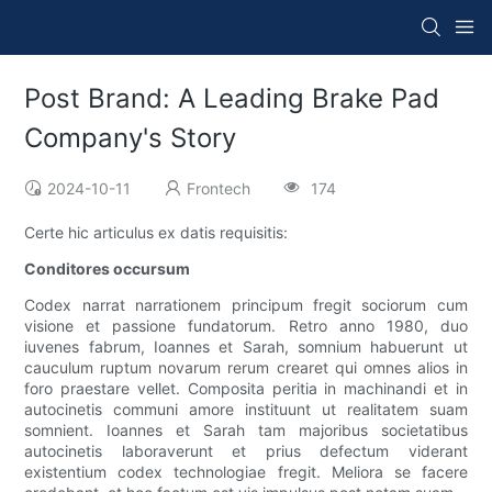
Post Brand: A Leading Brake Pad
Company's Story
2024-10-11
Frontech
174
Certe hic articulus ex datis requisitis:
Conditores occursum
Codex narrat narrationem principum fregit sociorum cum
visione et passione fundatorum. Retro anno 1980, duo
iuvenes fabrum, Ioannes et Sarah, somnium habuerunt ut
cauculum ruptum novarum rerum crearet qui omnes alios in
foro praestare vellet. Composita peritia in machinandi et in
autocinetis communi amore instituunt ut realitatem suam
somnient. Ioannes et Sarah tam majoribus societatibus
autocinetis laboraverunt et prius defectum viderant
existentium codex technologiae fregit. Meliora se facere