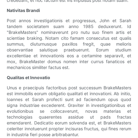
credebant, et hoc factum est vis impulsus post notam suam.
Nativitas Brandi
Post annos investigationis et progressus, John et Sarah
tandem societatem suam anno 1985 deduxerunt. Id
"BrakeMasters" nominaverunt pro nutu suo finem artis et
scientiae braking. Notam cito famam consecutus est qualis
summus, diuturnusque paxillos fregit, quae melioris
observantiae salutique praebuerunt. Eorum studium
excellentiae et innovationis eos a certamine separavit, et
mox, BrakeMaster domus nomen inter currus fanaticos et
mechanicos similiter factus est.
Qualitas et Innovatio
Unus e praecipuis factoribus post successum BrakeMasters
est immobilis eorum obligatio qualitati et innovationi. Ab initio,
Ioannes et Sarah profecti sunt ad faciendum opus quod
signa industriae excederent. Graviter in investigationibus et
evolutionibus se collocaverunt, novas materias et
technologias quaerentes assidue ut pads fractas
emendarent. Dedicatio eorum solvenda est, et BrakeMasters
celeriter innotuerunt propter incisuras fructus, qui fines rerum
in industria fieri posse arbitrabantur.