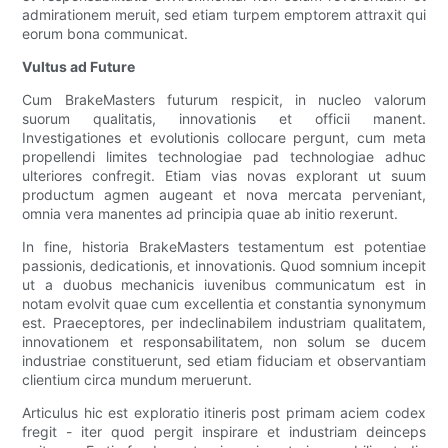
admirationem meruit, sed etiam turpem emptorem attraxit qui
eorum bona communicat.
Vultus ad Future
Cum BrakeMasters futurum respicit, in nucleo valorum
suorum qualitatis, innovationis et officii manent.
Investigationes et evolutionis collocare pergunt, cum meta
propellendi limites technologiae pad technologiae adhuc
ulteriores confregit. Etiam vias novas explorant ut suum
productum agmen augeant et nova mercata perveniant,
omnia vera manentes ad principia quae ab initio rexerunt.
In fine, historia BrakeMasters testamentum est potentiae
passionis, dedicationis, et innovationis. Quod somnium incepit
ut a duobus mechanicis iuvenibus communicatum est in
notam evolvit quae cum excellentia et constantia synonymum
est. Praeceptores, per indeclinabilem industriam qualitatem,
innovationem et responsabilitatem, non solum se ducem
industriae constituerunt, sed etiam fiduciam et observantiam
clientium circa mundum meruerunt.
Articulus hic est exploratio itineris post primam aciem codex
fregit - iter quod pergit inspirare et industriam deinceps