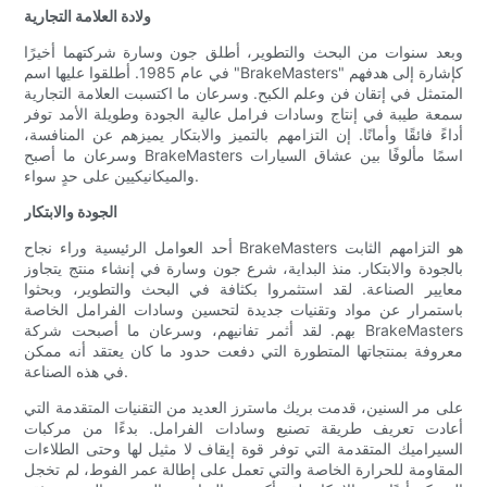
ولادة العلامة التجارية
وبعد سنوات من البحث والتطوير، أطلق جون وسارة شركتهما أخيرًا
في عام 1985. أطلقوا عليها اسم "BrakeMasters" كإشارة إلى هدفهم
المتمثل في إتقان فن وعلم الكبح. وسرعان ما اكتسبت العلامة التجارية
سمعة طيبة في إنتاج وسادات فرامل عالية الجودة وطويلة الأمد توفر
أداءً فائقًا وأمانًا. إن التزامهم بالتميز والابتكار يميزهم عن المنافسة،
وسرعان ما أصبح BrakeMasters اسمًا مألوفًا بين عشاق السيارات
والميكانيكيين على حدٍ سواء.
الجودة والابتكار
أحد العوامل الرئيسية وراء نجاح BrakeMasters هو التزامهم الثابت
بالجودة والابتكار. منذ البداية، شرع جون وسارة في إنشاء منتج يتجاوز
معايير الصناعة. لقد استثمروا بكثافة في البحث والتطوير، وبحثوا
باستمرار عن مواد وتقنيات جديدة لتحسين وسادات الفرامل الخاصة
بهم. لقد أثمر تفانيهم، وسرعان ما أصبحت شركة BrakeMasters
معروفة بمنتجاتها المتطورة التي دفعت حدود ما كان يعتقد أنه ممكن
في هذه الصناعة.
على مر السنين، قدمت بريك ماسترز العديد من التقنيات المتقدمة التي
أعادت تعريف طريقة تصنيع وسادات الفرامل. بدءًا من مركبات
السيراميك المتقدمة التي توفر قوة إيقاف لا مثيل لها وحتى الطلاءات
المقاومة للحرارة الخاصة والتي تعمل على إطالة عمر الفوط، لم تخجل