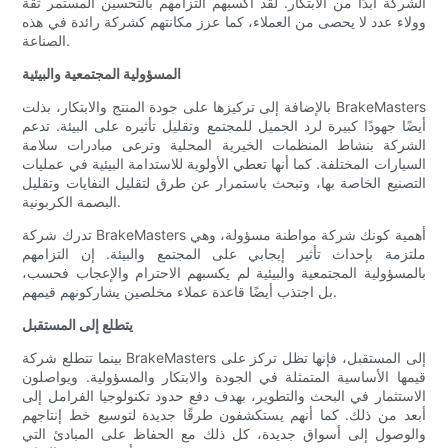
الشركة أبدًا من الابتكار. لقد أكسبهم التزامهم بالتحسين المستمر ثقة
وولاء عدد لا يحصى من العملاء، كما عزز مكانتهم كشركة رائدة في هذه
الصناعة.
المسؤولية المجتمعية والبيئية
بالإضافة إلى تركيزها على جودة المنتج والابتكار، بذلت BrakeMasters
أيضًا جهودًا كبيرة لرد الجميل للمجتمع وتقليل تأثيره على البيئة. تدعم
الشركة بنشاط المنظمات الخيرية المحلية وترعى مبادرات سلامة
السيارات المختلفة. كما أنها تعطي الأولوية للاستدامة البيئية في عمليات
التصنيع الخاصة بها، وتبحث باستمرار عن طرق لتقليل النفايات وتقليل
البصمة الكربونية.
تدرك شركة BrakeMasters أهمية كونك شركة مواطنة مسؤولة، وهي
ملتزمة بإحداث تأثير إيجابي على المجتمع والبيئة. إن التزامهم
بالمسؤولية المجتمعية والبيئية لم يكسبهم الاحترام والإعجاب فحسب،
بل اجتذب أيضًا قاعدة عملاء مخلصين يشاركونهم قيمهم.
يتطلع إلى المستقبل
بينما تتطلع شركة BrakeMasters إلى المستقبل، فإنها تظل تركز على
قيمها الأساسية المتمثلة في الجودة والابتكار والمسؤولية. ويواصلون
الاستثمار في البحث والتطوير، بهدف دفع حدود تكنولوجيا الفرامل إلى
أبعد من ذلك. كما أنهم يستكشفون طرقًا جديدة لتوسيع خط إنتاجهم
والوصول إلى أسواق جديدة، كل ذلك مع الحفاظ على المبادئ التي