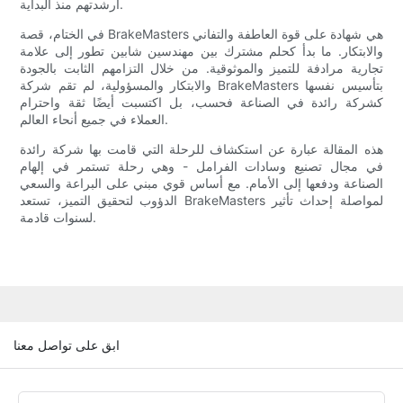
أرشدتهم منذ البداية.
في الختام، قصة BrakeMasters هي شهادة على قوة العاطفة والتفاني
والابتكار. ما بدأ كحلم مشترك بين مهندسين شابين تطور إلى علامة
تجارية مرادفة للتميز والموثوقية. من خلال التزامهم الثابت بالجودة
والابتكار والمسؤولية، لم تقم شركة BrakeMasters بتأسيس نفسها
كشركة رائدة في الصناعة فحسب، بل اكتسبت أيضًا ثقة واحترام
العملاء في جميع أنحاء العالم.
هذه المقالة عبارة عن استكشاف للرحلة التي قامت بها شركة رائدة
في مجال تصنيع وسادات الفرامل - وهي رحلة تستمر في إلهام
الصناعة ودفعها إلى الأمام. مع أساس قوي مبني على البراعة والسعي
الدؤوب لتحقيق التميز، تستعد BrakeMasters لمواصلة إحداث تأثير
لسنوات قادمة.
ابق على تواصل معنا