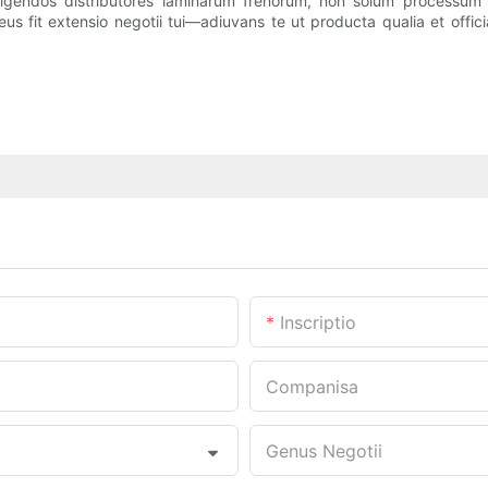
igendos distributores laminarum frenorum, non solum processu
neus fit extensio negotii tui—adiuvans te ut producta qualia et offic
Inscriptio
Companisa
Genus Negotii