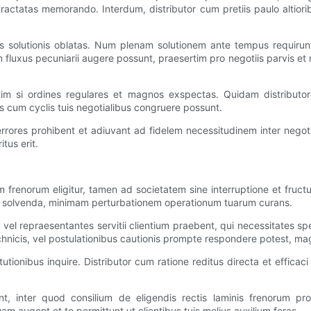
m tractatas memorando. Interdum, distributor cum pretiis paulo altior
es solutionis oblatas. Num plenam solutionem ante tempus requirunt,
m fluxus pecuniarii augere possunt, praesertim pro negotiis parvis e
rtim si ordines regulares et magnos exspectas. Quidam distributor
s cum cyclis tuis negotialibus congruere possunt.
nis errores prohibent et adiuvant ad fidelem necessitudinem inter ne
itus erit.
um frenorum eligitur, tamen ad societatem sine interruptione et fru
r solvenda, minimam perturbationem operationum tuarum curans.
 vel repraesentantes servitii clientium praebent, qui necessitates sp
echnicis, vel postulationibus cautionis prompte respondere potest, m
itutionibus inquire. Distributor cum ratione reditus directa et effica
nt, inter quod consilium de eligendis rectis laminis frenorum pro s
tuam augent et te permittunt ut clientibus tuis melius auxilium feras.