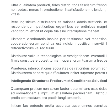
Ultra qualitatem producti, fides distributoris fasciarum fren
non potest moras in productione, insatisfactionem clientium,
vitalis.
Rete logisticum distributoris et rationes administration
respondendum petitionibus urgentibus vel ordinibus magnis
venditorum, efficit ut copia tua sine interruptione maneat.
Historiam distributoris inspice per testimonia vel recensio
cooperatio eorum continua est indicium positivum servitii 
retroactivorum vel redituum.
Distributor validus technologiam ut vestigationem inventar
firmis constituere potest turmam operariorum tuarum a frequen
Praeterea, interrogationes accuratas de rationibus eorum adm
Distributorem habere qui difficultates leniter superare potest 
Intellegendo Structuras Pretiorum et Conditiones Solution
Quamquam pretium non solum factor determinans esse debet in
ad ordinationem sumptuum et salutem pecuniariam. Distribut
pretia contractuum pro pactis longi temporis.
Initium fac petendo pretia accurata quae omnes sumptus i