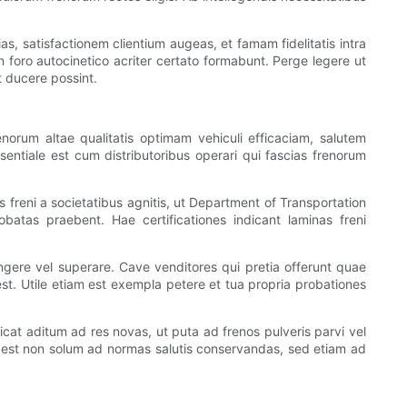
, satisfactionem clientium augeas, et famam fidelitatis intra
 foro autocinetico acriter certato formabunt. Perge legere ut
t ducere possint.
norum altae qualitatis optimam vehiculi efficaciam, salutem
entiale est cum distributoribus operari qui fascias frenorum
s freni a societatibus agnitis, ut Department of Transportation
robatas praebent. Hae certificationes indicant laminas freni
ngere vel superare. Cave venditores qui pretia offerunt quae
est. Utile etiam est exempla petere et tua propria probationes
ficat aditum ad res novas, ut puta ad frenos pulveris parvi vel
 est non solum ad normas salutis conservandas, sed etiam ad