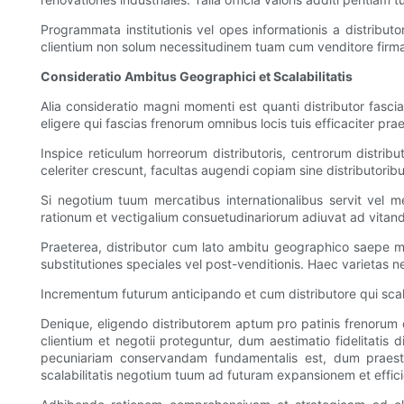
Programmata institutionis vel opes informationis a distribut
clientium non solum necessitudinem tuam cum venditore firma
Consideratio Ambitus Geographici et Scalabilitatis
Alia consideratio magni momenti est quanti distributor fasci
eligere qui fascias frenorum omnibus locis tuis efficaciter prae
Inspice reticulum horreorum distributoris, centrorum distribu
celeriter crescunt, facultas augendi copiam sine distributori
Si negotium tuum mercatibus internationalibus servit vel mer
rationum et vectigalium consuetudinariorum adiuvat ad vitan
Praeterea, distributor cum lato ambitu geographico saepe m
substitutiones speciales vel post-venditionis. Haec varietas n
Incrementum futurum anticipando et cum distributore qui scal
Denique, eligendo distributorem aptum pro patinis frenorum 
clientium et negotii proteguntur, dum aestimatio fidelitatis
pecuniariam conservandam fundamentalis est, dum praesta
scalabilitatis negotium tuum ad futuram expansionem et effic