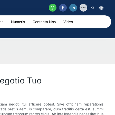
es
Numeris
Contacta Nos
Video
Negotio Tuo
m negotii tui afficere potest. Sive officinam reparationis
tatis pretiis aemulis comparare, dum traditio certa est, summi
ulorum frenorum rectos eligis. Ab intellegendis necessitatibus