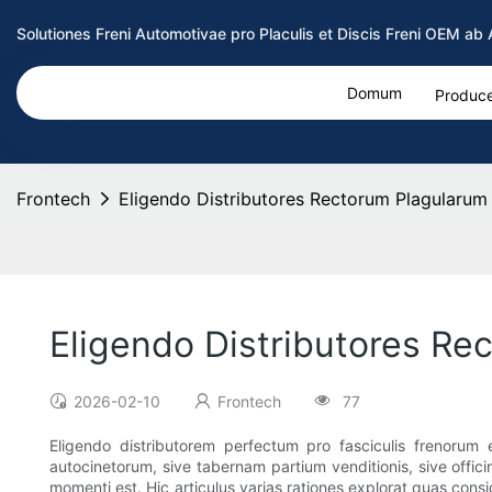
Solutiones Freni Automotivae pro Placulis et Discis Freni OEM a
Domum
Produce
Frontech
Eligendo Distributores Rectorum Plagularum
Eligendo Distributores Re
2026-02-10
Frontech
77
Eligendo distributorem perfectum pro fasciculis frenorum 
autocinetorum, sive tabernam partium venditionis, sive offici
momenti est. Hic articulus varias rationes explorat quas cons