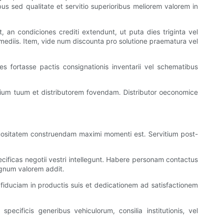
ibus sed qualitate et servitio superioribus meliorem valorem in
 an condiciones crediti extendunt, ut puta dies triginta vel
t mediis. Item, vide num discounta pro solutione praematura vel
es fortasse pactis consignationis inventarii vel schematibus
gotium tuum et distributorem fovendam. Distributor oeconomice
ctuositatem construendam maximi momenti est. Servitium post-
ecificas negotii vestri intellegunt. Habere personam contactus
agnum valorem addit.
ci fiduciam in productis suis et dedicationem ad satisfactionem
pecificis generibus vehiculorum, consilia institutionis, vel