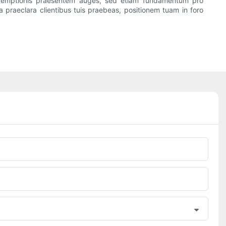
m emptionis praesentem auges, sed etiam fundamentum pro
ia praeclara clientibus tuis praebeas, positionem tuam in foro