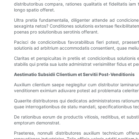
distributoribus compara, rationes qualitatis et fidelitatis ia
longo spatio offeret.
Ultra pretia fundamentalia, diligenter attende ad condicion
sexaginta netos? Conditiones solutionis extensae flexibilitate
poenas pro solutionibus serotinis offerant.
Pacisci de condicionibus favorabilibus fieri potest, praese
solutionis ad arbitrium accommodatis consentient, quae meliu
Claritas et perspicuitas in pretiis et condicionibus solutio
stabilis qui pretia sua iuste administrat verisimiliter fidus et per
Aestimatio Subsidii Clientium et Servitii Post-Venditionis
Auxilium clientium saepe neglegitur cum distributor laminar
venditionem eximium adiuvare potest ad problemata celerite
Quaerite distributores qui dedicatos administratores rationum
quae interrogationibus de statu mandati, specificationibus t
De rationibus eorum de productis vitiosis, reditibus, et subst
emptorum demonstrat.
Praeterea, nonnulli distributores auxilium technicum offeru
renovationes industriales. Talia officia valoris additi peritiam 