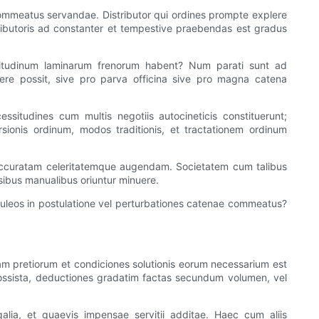
e commeatus servandae. Distributor qui ordines prompte explere
stributoris ad constanter et tempestive praebendas est gradus
agnitudinum laminarum frenorum habent? Num parati sunt ad
cere possit, sive pro parva officina sive pro magna catena
essitudines cum multis negotiis autocineticis constituerunt;
rsionis ordinum, modos traditionis, et tractationem ordinum
d accuratam celeritatemque augendam. Societatem cum talibus
sibus manualibus oriuntur minuere.
aculeos in postulatione vel perturbationes catenae commeatus?
am pretiorum et condiciones solutionis eorum necessarium est
rossista, deductiones gradatim factas secundum volumen, vel
lia, et quaevis impensae servitii additae. Haec cum aliis