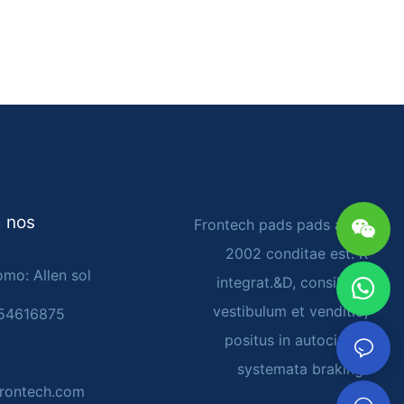
 nos
Frontech pads pads anno
2002 conditae est. R
mo: Allen sol
integrat.&D, consilium,
vestibulum et venditio,
054616875
positus in autocineto
systemata braking
rontech.com