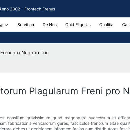
b Anno 2002 - Frontech Frenus
Servition
De Nos
Quid Elige Us
Qualitia
Cas
ri
 Freni pro Negotio Tuo
ctorum Plagularum Freni pro 
est consilium gravissimum quod magnopere successum et efficacia
nam fabricationis vehiculorum geras, fasciculos frenorum altae quali
iderare debes ut decisionem informem facias cum distributores fascic