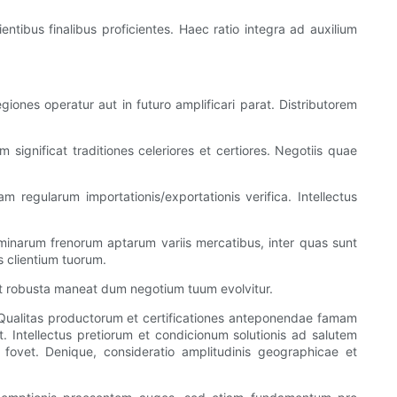
ntibus finalibus proficientes. Haec ratio integra ad auxilium
iones operatur aut in futuro amplificari parat. Distributorem
 significat traditiones celeriores et certiores. Negotiis quae
m regularum importationis/exportationis verifica. Intellectus
minarum frenorum aptarum variis mercatibus, inter quas sunt
s clientium tuorum.
 et robusta maneat dum negotium tuum evolvitur.
. Qualitas productorum et certificationes anteponendae famam
t. Intellectus pretiorum et condicionum solutionis ad salutem
ovet. Denique, consideratio amplitudinis geographicae et