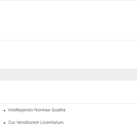
Intellegendo Normae Qualitatis Inter Fabricatores Fasciarum Fre
uo
Cur Venditorem Licentiatum Fasciarum Freni Eligere Debeas