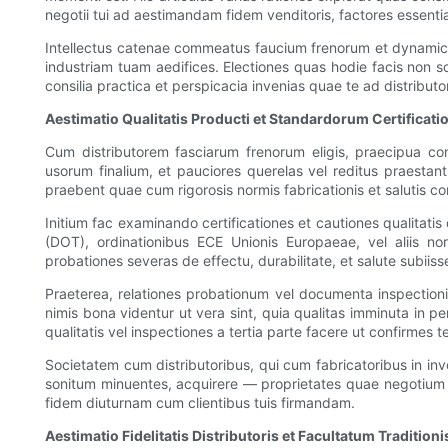
negotii tui ad aestimandam fidem venditoris, factores essent
Intellectus catenae commeatus faucium frenorum et dynamicae 
industriam tuam aedifices. Electiones quas hodie facis non s
consilia practica et perspicacia invenias quae te ad distribut
Aestimatio Qualitatis Producti et Standardorum Certificati
Cum distributorem fasciarum frenorum eligis, praecipua con
usorum finalium, et pauciores querelas vel reditus praestan
praebent quae cum rigorosis normis fabricationis et salutis c
Initium fac examinando certificationes et cautiones qualitatis
(DOT), ordinationibus ECE Unionis Europaeae, vel aliis norm
probationes severas de effectu, durabilitate, et salute subiiss
Praeterea, relationes probationum vel documenta inspectioni
nimis bona videntur ut vera sint, quia qualitas imminuta in p
qualitatis vel inspectiones a tertia parte facere ut confirmes te
Societatem cum distributoribus, qui cum fabricatoribus in inve
sonitum minuentes, acquirere — proprietates quae negotium 
fidem diuturnam cum clientibus tuis firmandam.
Aestimatio Fidelitatis Distributoris et Facultatum Traditioni