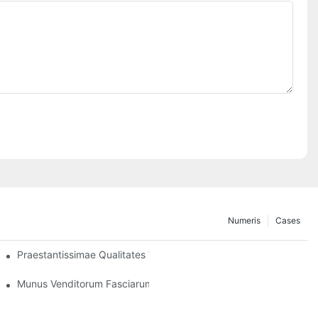
Numeris
Cases
ni
Praestantissimae Qualitates Venditoris Fideli Plagularum Freni
Munus Venditorum Fasciarum Freni in Conservatione Vehiculoru