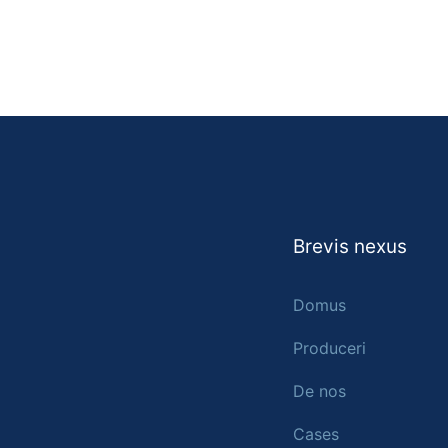
Brevis nexus
Domus
Produceri
De nos
Cases