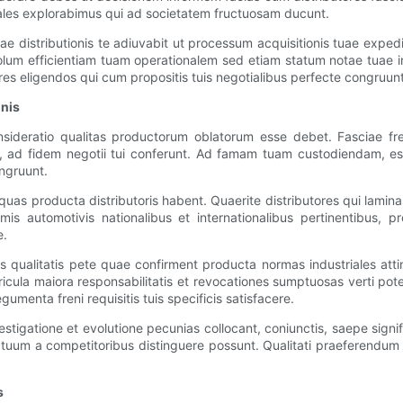
iales explorabimus qui ad societatem fructuosam ducunt.
distributionis te adiuvabit ut processum acquisitionis tuae expedias
olum efficientiam tuam operationalem sed etiam statum notae tuae in
ores eligendos qui cum propositis tuis negotialibus perfecte congruun
onis
sideratio qualitas productorum oblatorum esse debet. Fasciae fre
t, ad fidem negotii tui conferunt. Ad famam tuam custodiendam, ess
ongruunt.
 quas producta distributoris habent. Quaerite distributores qui lamina
is automotivis nationalibus et internationalibus pertinentibus, p
e.
s qualitatis pete quae confirment producta normas industriales atti
ericula maiora responsabilitatis et revocationes sumptuosas verti pot
gumenta freni requisitis tuis specificis satisfacere.
stigatione et evolutione pecunias collocant, coniunctis, saepe signi
tuum a competitoribus distinguere possunt. Qualitati praeferendum
s