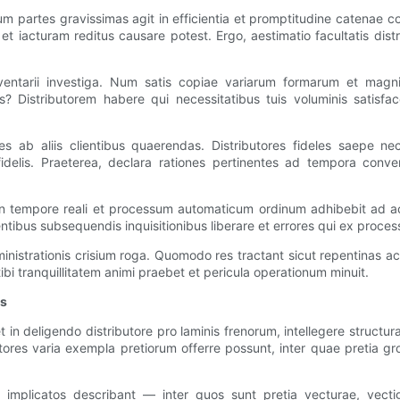
orum partes gravissimas agit in efficientia et promptitudine catena
 et iacturam reditus causare potest. Ergo, aestimatio facultatis di
is inventarii investiga. Num satis copiae variarum formarum et m
? Distributorem habere qui necessitatibus tuis voluminis satisfa
nes ab aliis clientibus quaerendas. Distributores fideles saepe nec
fidelis. Praeterea, declara rationes pertinentes ad tempora conve
ii in tempore reali et processum automaticum ordinum adhibebit a
tibus subsequendis inquisitionibus liberare et errores qui ex proces
inistrationis crisium roga. Quomodo res tractant sicut repentinas 
tibi tranquillitatem animi praebet et pericula operationum minuit.
is
 deligendo distributore pro laminis frenorum, intellegere structur
ores varia exempla pretiorum offerre possunt, inter quae pretia g
mplicatos describant — inter quos sunt pretia vecturae, vectiga