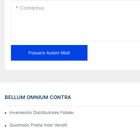
Contentus
Posuere Autem Misit
BELLUM OMNIUM CONTRA
Inveniendo Distributores Fideles Fasciarum Freni pro Negotio T
Quomodo Pretia Inter Venditores Fasciarum Freni Comparare