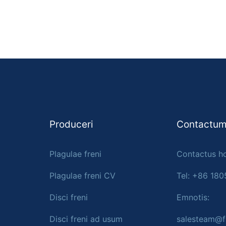
Produceri
Contactum
Plagulae freni
Contactus ho
Plagulae freni CV
Tel: +86 18
Disci freni
Emnotis:
Disci freni ad usum
salesteam@f