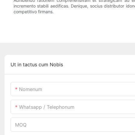
Adhibendo rationem comprehensivam et strategicam ad el
incremento stabili aedificas. Denique, socius distributor ido
competitivo firmans.
Ut in tactus cum Nobis
Nomenum
Whatsapp / Telephonum
MOQ