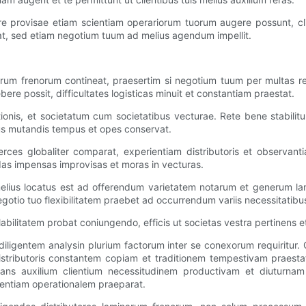
ore provisae etiam scientiam operariorum tuorum augere possunt, clie
t, sed etiam negotium tuum ad melius agendum impellit.
arum frenorum contineat, praesertim si negotium tuum per multas reg
bere possit, difficultates logisticas minuit et constantiam praestat.
tionis, et societatum cum societatibus vecturae. Rete bene stabilitum
bus mutandis tempus et opes conservat.
ces globaliter comparat, experientiam distributoris et observantia
das impensas improvisas et moras in vecturas.
elius locatus est ad offerendum varietatem notarum et generum la
egotio tuo flexibilitatem praebet ad occurrendum variis necessitatibu
abilitatem probat coniungendo, efficis ut societas vestra pertinens
diligentem analysin plurium factorum inter se conexorum requiritur
 distributoris constantem copiam et traditionem tempestivam praesta
ns auxilium clientium necessitudinem productivam et diuturnam f
ientiam operationalem praeparat.