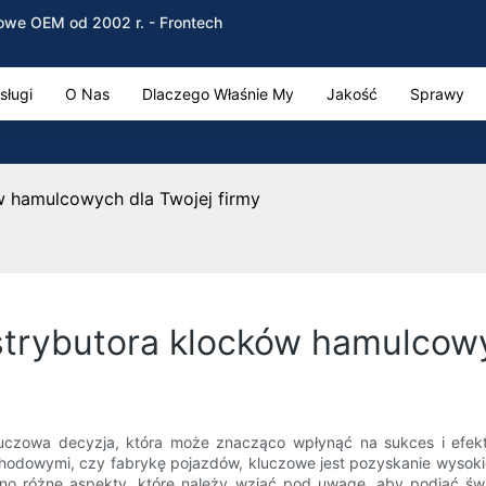
owe OEM od 2002 r. - Frontech
sługi
O Nas
Dlaczego Właśnie My
Jakość
Sprawy
 hamulcowych dla Twojej firmy
rybutora klocków hamulcowyc
uczowa decyzja, która może znacząco wpłynąć na sukces i efekty
hodowymi, czy fabrykę pojazdów, kluczowe jest pozyskanie wysoki
no różne aspekty, które należy wziąć pod uwagę, aby podjąć ś