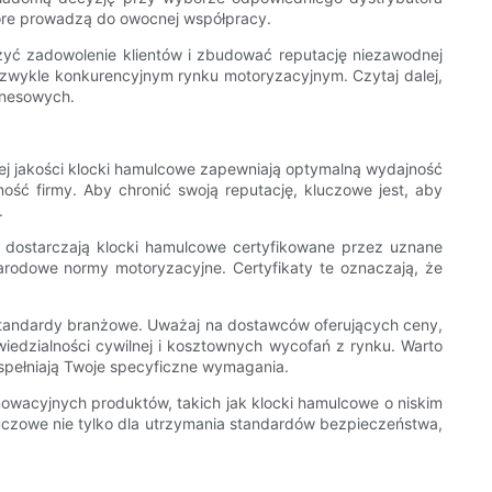
óre prowadzą do owocnej współpracy.
zyć zadowolenie klientów i zbudować reputację niezawodnej
iezwykle konkurencyjnym rynku motoryzacyjnym. Czytaj dalej,
znesowych.
ej jakości klocki hamulcowe zapewniają optymalną wydajność
ść firmy. Aby chronić swoją reputację, kluczowe jest, aby
.
zy dostarczają klocki hamulcowe certyfikowane przez uznane
narodowe normy motoryzacyjne. Certyfikaty te oznaczają, że
ą standardy branżowe. Uważaj na dostawców oferujących ceny,
edzialności cywilnej i kosztownych wycofań z rynku. Warto
 spełniają Twoje specyficzne wymagania.
owacyjnych produktów, takich jak klocki hamulcowe o niskim
 kluczowe nie tylko dla utrzymania standardów bezpieczeństwa,