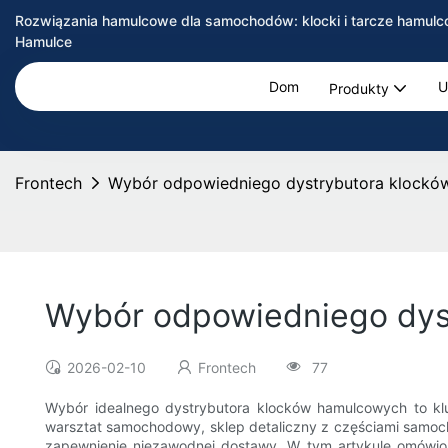
Rozwiązania hamulcowe dla samochodów: klocki i tarcze hamulc
Hamulce
Dom
U
Produkty
Frontech
Wybór odpowiedniego dystrybutora klocków
Wybór odpowiedniego dyst
2026-02-10
Frontech
77
Wybór idealnego dystrybutora klocków hamulcowych to kl
warsztat samochodowy, sklep detaliczny z częściami samoc
zapewnienie niezawodnej dostawy. W tym artykule omówio