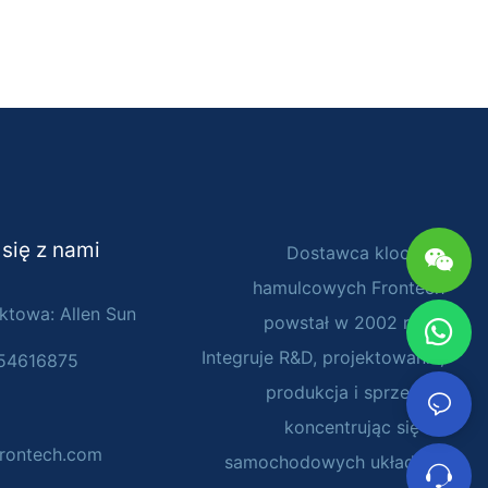
 się z nami
Dostawca klocków
hamulcowych Frontech
ktowa: Allen Sun
powstał w 2002 roku.
Integruje R&D, projektowanie,
054616875
produkcja i sprzedaż,
koncentrując się na
rontech.com
samochodowych układach