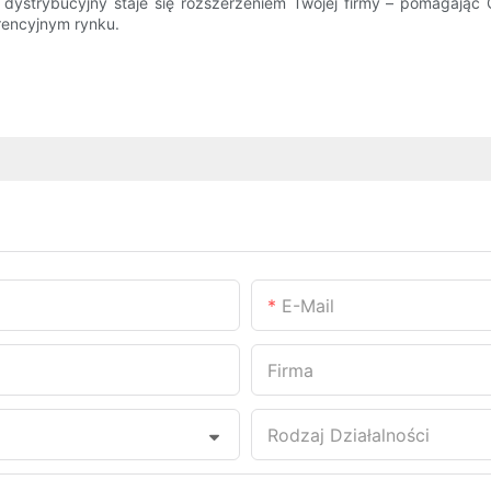
ystrybucyjny staje się rozszerzeniem Twojej firmy – pomagając Ci
rencyjnym rynku.
E-Mail
Firma
Rodzaj Działalności