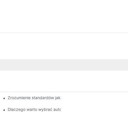
Zrozumienie standardów jakości wśród producentów klocków 
swojej firmy
Dlaczego warto wybrać autoryzowanego sprzedawcę klocków