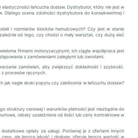
lastyczności łańcucha dostaw. Dystrybutor, który nie jest w
. Dlatego ocena zdolności dystrybutora do konsekwentnej i
odeli i rozmiarów klocków hamulcowych? Czy jest w stanie
zależnie od tego, czy chodzi o mały warsztat, czy dużą sieć
z wieloma firmami motoryzacyjnymi; ich ciągła współpraca jest
stępowania z zamówieniami zaległymi lub zwrotami.
etwarzanie zamówień, aby zwiększyć dokładność i szybkość.
e z procesów ręcznych.
h jak nagłe skoki popytu czy zakłócenia w łańcuchu dostaw?
 struktury cenowej i warunków płatności jest niezbędne do
rtowe, rabaty uzależnione od ilości lub ceny kontraktowe w
dodatkowe opłaty za usługi. Porównaj je z ofertami innych
ceny, ale lepszą jakość i obsługę, oferuje lepszą wartość w