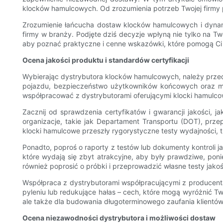
klocków hamulcowych. Od zrozumienia potrzeb Twojej firmy
Zrozumienie łańcucha dostaw klocków hamulcowych i dynami
firmy w branży. Podjęte dziś decyzje wpłyną nie tylko na T
aby poznać praktyczne i cenne wskazówki, które pomogą Ci
Ocena jakości produktu i standardów certyfikacji
Wybierając dystrybutora klocków hamulcowych, należy przed
pojazdu, bezpieczeństwo użytkowników końcowych oraz mnie
współpracować z dystrybutorami oferującymi klocki hamulcow
Zacznij od sprawdzenia certyfikatów i gwarancji jakości, 
organizacje, takie jak Departament Transportu (DOT), prze
klocki hamulcowe przeszły rygorystyczne testy wydajności, t
Ponadto, poproś o raporty z testów lub dokumenty kontroli 
które wydają się zbyt atrakcyjne, aby były prawdziwe, po
również poprosić o próbki i przeprowadzić własne testy jako
Współpraca z dystrybutorami współpracującymi z producenta
pyleniu lub redukujące hałas – cech, które mogą wyróżnić Two
ale także dla budowania długoterminowego zaufania klientów
Ocena niezawodności dystrybutora i możliwości dostaw