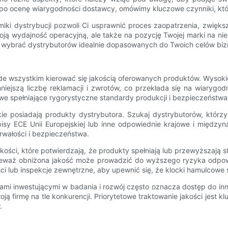
 po ocenę wiarygodności dostawcy, omówimy kluczowe czynniki, kt
ki dystrybucji pozwoli Ci usprawnić proces zaopatrzenia, zwięks
woją wydajność operacyjną, ale także na pozycję Twojej marki na n
 wybrać dystrybutorów idealnie dopasowanych do Twoich celów bi
e wszystkim kierować się jakością oferowanych produktów. Wysoki
jszą liczbę reklamacji i zwrotów, co przekłada się na wiarygodno
e spełniające rygorystyczne standardy produkcji i bezpieczeństwa
jakie posiadają produkty dystrybutora. Szukaj dystrybutorów, któr
pisy ECE Unii Europejskiej lub inne odpowiednie krajowe i między
rwałości i bezpieczeństwa.
jakości, które potwierdzają, że produkty spełniają lub przewyższaj
nieważ obniżona jakość może prowadzić do wyższego ryzyka odpowi
ści lub inspekcje zewnętrzne, aby upewnić się, że klocki hamulcowe
mi inwestującymi w badania i rozwój często oznacza dostęp do inn
ją firmę na tle konkurencji. Priorytetowe traktowanie jakości jest
.