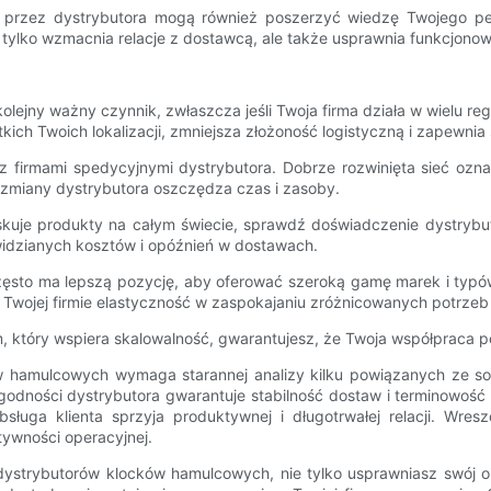
 przez dystrybutora mogą również poszerzyć wiedzę Twojego pers
 tylko wzmacnia relacje z dostawcą, ale także usprawnia funkcjonow
ejny ważny czynnik, zwłaszcza jeśli Twoja firma działa w wielu reg
ch Twoich lokalizacji, zmniejsza złożoność logistyczną i zapewnia 
z firmami spedycyjnymi dystrybutora. Dobrze rozwinięta sieć ozna
 zmiany dystrybutora oszczędza czas i zasoby.
yskuje produkty na całym świecie, sprawdź doświadczenie dystrybu
widzianych kosztów i opóźnień w dostawach.
 często ma lepszą pozycję, aby oferować szeroką gamę marek i ty
 Twojej firmie elastyczność w zaspokajaniu zróżnicowanych potrzeb 
 który wspiera skalowalność, gwarantujesz, że Twoja współpraca poz
hamulcowych wymaga starannej analizy kilku powiązanych ze sobą
rygodności dystrybutora gwarantuje stabilność dostaw i terminowoś
sługa klienta sprzyja produktywnej i długotrwałej relacji. Wres
tywności operacyjnej.
dystrybutorów klocków hamulcowych, nie tylko usprawniasz swój 