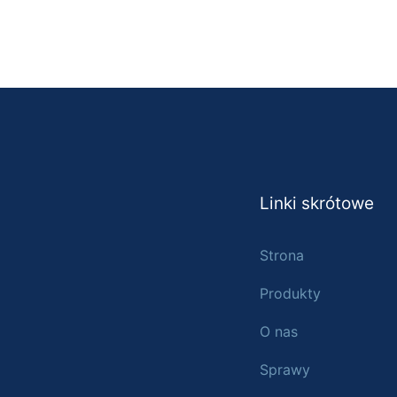
Linki skrótowe
Strona
Produkty
O nas
Sprawy