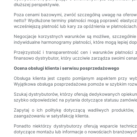
dłuższej perspektywie.
Poza cenami bazowymi, zwróć szczególną uwagę na oferowane 
netto? Wydłużone terminy płatności mogą poprawić elastycz
wcześniejszą płatność lub kary za opóźnienia w płatnościach
Negocjacje korzystnych warunków są możliwe, szczególnie 
indywidualne harmonogramy płatności, które mogą lepiej dop
Przejrzystość i transparentność cen i warunków płatności
finansowo dystrybutor, który uczciwie zarządza swoimi cenam
Ocena obsługi klienta i serwisu posprzedażowego
Obsługa klienta jest często pomijanym aspektem przy wyb
Wyjątkowa obsługa posprzedażowa pomoże w szybkim rozwiąza
Szukaj dystrybutorów, którzy oferują dedykowanych opiekunów
szybko odpowiedzieć na pytania dotyczące statusu zamówien
Zapytaj o ich politykę dotyczącą wadliwych produktów,
zaangażowaniu w satysfakcję klienta.
Ponadto niektórzy dystrybutorzy oferują wsparcie tech
dotyczące montażu lub informacje o nowościach branżowych. T