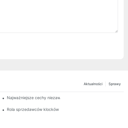
Aktualności
Sprawy
hamulcowych
Najważniejsze cechy niezawodnego sprzedawcy klocków hamu
 hamulcowych
Rola sprzedawców klocków hamulcowych w konserwacji pojaz