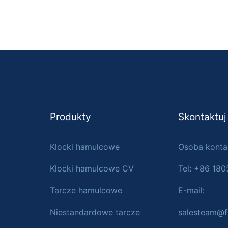
Produkty
Skontaktuj
Klocki hamulcowe
Osoba konta
Klocki hamulcowe CV
Tel: +86 18
Tarcze hamulcowe
E-mail:
Niestandardowe tarcze
salesteam@f