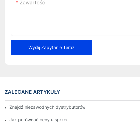
Zawartość
Wyślij Zapytanie Teraz
ZALECANE ARTYKUŁY
Znajdź niezawodnych dystrybutorów klocków hamulcowych dla 
Jak porównać ceny u sprzedawców klocków hamulcowych