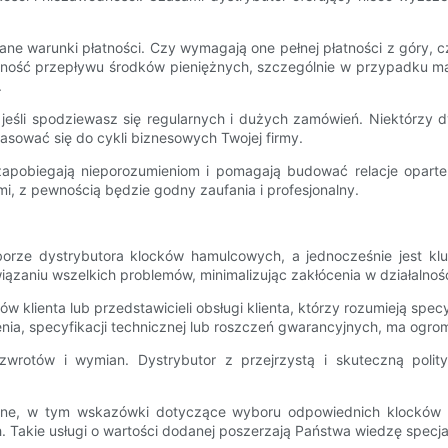
warunki płatności. Czy wymagają one pełnej płatności z góry, czy
ność przepływu środków pieniężnych, szczególnie w przypadku mały
.
jeśli spodziewasz się regularnych i dużych zamówień. Niektórzy 
asować się do cykli biznesowych Twojej firmy.
 zapobiegają nieporozumieniom i pomagają budować relacje oparte
i, z pewnością będzie godny zaufania i profesjonalny.
orze dystrybutora klocków hamulcowych, a jednocześnie jest kl
niu wszelkich problemów, minimalizując zakłócenia w działalności
 klienta lub przedstawicieli obsługi klienta, którzy rozumieją spe
ia, specyfikacji technicznej lub roszczeń gwarancyjnych, ma ogro
 zwrotów i wymian. Dystrybutor z przejrzystą i skuteczną poli
niczne, w tym wskazówki dotyczące wyboru odpowiednich klockó
akie usługi o wartości dodanej poszerzają Państwa wiedzę specjalis