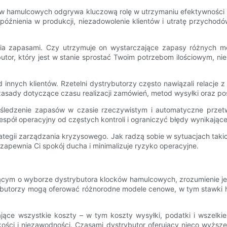
 hamulcowych odgrywa kluczową rolę w utrzymaniu efektywności i e
źnienia w produkcji, niezadowolenie klientów i utratę przychodów
zania zapasami. Czy utrzymuje on wystarczające zapasy różnych m
tor, który jest w stanie sprostać Twoim potrzebom ilościowym, nie
od innych klientów. Rzetelni dystrybutorzy często nawiązali relacje 
zasady dotyczące czasu realizacji zamówień, metod wysyłki oraz po
jak śledzenie zapasów w czasie rzeczywistym i automatyczne prz
espół operacyjny od częstych kontroli i ograniczyć błędy wynikając
tegii zarządzania kryzysowego. Jak radzą sobie w sytuacjach takic
 zapewnia Ci spokój ducha i minimalizuje ryzyko operacyjne.
cym o wyborze dystrybutora klocków hamulcowych, zrozumienie jego
rybutorzy mogą oferować różnorodne modele cenowe, w tym stawki hu
ące wszystkie koszty – w tym koszty wysyłki, podatki i wszelkie 
ści i niezawodności. Czasami dystrybutor oferujący nieco wyższe 