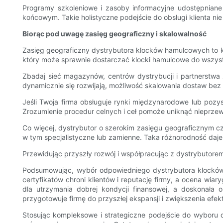
Programy szkoleniowe i zasoby informacyjne udostępniane
końcowym. Takie holistyczne podejście do obsługi klienta nie
Biorąc pod uwagę zasięg geograficzny i skalowalność
Zasięg geograficzny dystrybutora klocków hamulcowych to kol
który może sprawnie dostarczać klocki hamulcowe do wszystki
Zbadaj sieć magazynów, centrów dystrybucji i partnerstwa 
dynamicznie się rozwijają, możliwość skalowania dostaw bez
Jeśli Twoja firma obsługuje rynki międzynarodowe lub poz
Zrozumienie procedur celnych i ceł pomoże uniknąć nieprze
Co więcej, dystrybutor o szerokim zasięgu geograficznym
w tym specjalistyczne lub zamienne. Taka różnorodność daje
Przewidując przyszły rozwój i współpracując z dystrybutorem,
Podsumowując, wybór odpowiedniego dystrybutora klocków 
certyfikatów chroni klientów i reputację firmy, a ocena wia
dla utrzymania dobrej kondycji finansowej, a doskonała ob
przygotowuje firmę do przyszłej ekspansji i zwiększenia efek
Stosując kompleksowe i strategiczne podejście do wyboru 