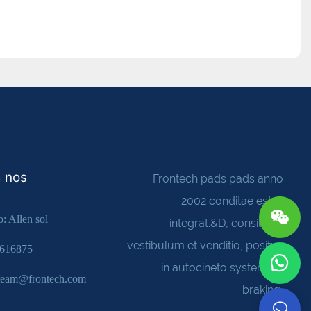
 nos
Frontech pads pads anno
2002 conditae est. R
: Allen sol
integrat.&D, consilium,
vestibulum et venditio, positus
4616875
in autocineto systemata
steam@frontech.com
braking