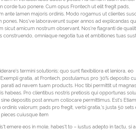
 in corde tuo ponere. Cum opus Frontech ut elit fregit pads,
m ante lamen majoris ordinis. Modo rogamus ut clientes susc
 pones. Nos’ve laboraverunt super annos ad explicandas qua
sicut amicum nostrum observant. Nos’re flagranti de qualit
s construendo, omniaque negotia tua et ambitiones tuas sust
rare’s termini solutionis; quo sunt flexibiliora et leniora, eo
cem. Exempli gratia, at Frontech, postulamus pro 30% deposito 
 parati ad navem tuam products. Hoc tibi permittit ut magna
is habeas. Pro clientibus nostris pretiosis qui opportunas sol
sine depositis post annum collocare permittimus. Est’s Etia
inis valorum; pads pro fregit, verbi gratia,’s justa 50 sets
 C pieces cuiusque item
uis’t emere eos in mole, habes’t to – iustus adepto in tactu, si 