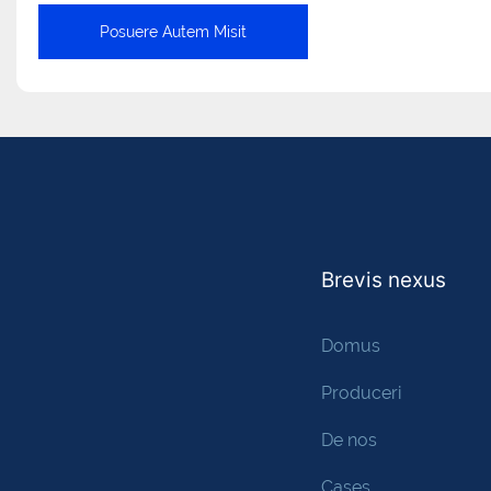
Posuere Autem Misit
Brevis nexus
Domus
Produceri
De nos
Cases