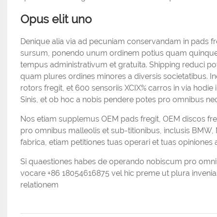
Opus elit uno
Denique alia via ad pecuniam conservandam in pads fr
sursum, ponendo unum ordinem potius quam quinque ve
tempus administrativum et gratuita. Shipping reduci p
quam plures ordines minores a diversis societatibus. 
rotors fregit, et 600 sensoriis XCIX% carros in via hodie
Sinis, et ob hoc a nobis pendere potes pro omnibus nece
Nos etiam supplemus OEM pads fregit, OEM discos freg
pro omnibus malleolis et sub-titionibus, inclusis BMW
fabrica, etiam petitiones tuas operari et tuas opinio
Si quaestiones habes de operando nobiscum pro omnibus 
vocare +86 18054616875 vel hic preme ut plura invenia
relationem