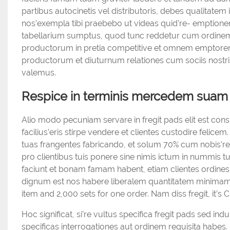
partibus autocinetis vel distributoris, debes qualitatem
nos’exempla tibi praebebo ut videas quid’re- emptione
tabellarium sumptus, quod tunc reddetur cum ordinem
productorum in pretia competitive et omnem emptorem 
productorum et diuturnum relationes cum sociis nostri
valemus.
Respice in terminis mercedem suam
Alio modo pecuniam servare in fregit pads elit est conside
facilius’eris stirpe vendere et clientes custodire feli
tuas frangentes fabricando, et solum 70% cum nobis’re
pro clientibus tuis ponere sine nimis ictum in nummis tu
faciunt et bonam famam habent, etiam clientes ordines 
dignum est nos habere liberalem quantitatem minimam ord
item and 2,000 sets for one order. Nam diss fregit, it’s
Hoc significat, si’re vultus specifica fregit pads sed ind
specificas interrogationes aut ordinem requisita habes.