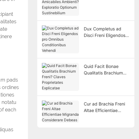
Amicabiles Ambienti?
Exploratio Optionum
ipiant
Sustinebilium
litates
ate
Dux Completus ad
Disci Freni Eligendos
inere
pro Omnibus
Conditionibus Vehendi
Quid Facit Bonae
Qualitatis Brachium
Freni? Claves
cum pads
Proprietates
s ordines
Explicatae
utiones
m notatu
Cur ad Brachia Freni
 of each
Altae Efficientiae
Migranda Considerare
Debeas
aliquas