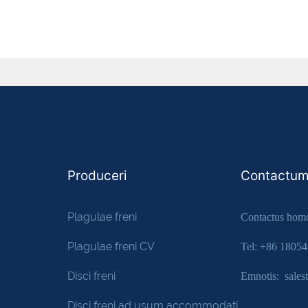
Produceri
Contactum
Plagulae freni
Contactus homo
Plagulae freni CV
Tel: +86 1805
Disci freni
Emnotis: sale
Disci freni ad usum accommodati