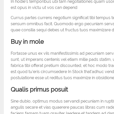
In hodie’s temporibus ubi tam negotiationes quam usores
est opus in victu ut vos can depend
Currus partes currens negotium significat tibi tempus t
sensum omnibus facit. Quomodo ergo pecuniam servare 
quae consilia sequi debes ut fructus tuos maximizare
Buy in mole
Fortasse unus ex viis manifestissimis ad pecuniam serv
sunt, ut imperans centenis vel etiam mille pads statim, 
fabrica tibi offerat pretium discounted, et hoc modo t
est quod tu’eris circumsedere In Stock that’adhuc ven
postulatione esse ut reditus tuos maximize in obsidio
Qualis primus posuit
Sine dubio, optimus modus servandi pecuniam in ruptis
angulis secare et vias quaerere paucas libras cum rade
faciens famam tuam graviter laedere et tandem ad da