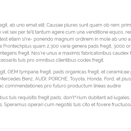
egit, ab uno emat elit. Causae plures sunt quam ob rem: pr
l sex per te’ll tantum agere cum una venditione equos, r
otest etiam si’re- ponendo magnum ordinem in mole ab uno art
Ine Frontechplus quam 2,300 varia genera pads fregit, 3000 o
 integens fregit. Nos’re unus e maximis fabricatoribus caudex f
ssariis tuis pro omnibus clientibus codex fregit.
it, OEM tympana fregit, pads organicas fregit, et ceramicae
, Mercedes Benz, AUDI, PORCHE, Toyota, Honda, Ford, et plus 
nes ac commendationes pro futuro productum lineas audire
tuis requisitis fregit pads, don’t^rium dubitant ad iugales.
s. Speramus operari cum negotiis tuis cito et fovere fructuo