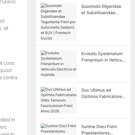
t’Gravis
Quomodo Eligendae
et Substituendae
Tegumenta Freni pro
od
Autocinetis Sedanis et
, et
SUV | Frontech Ductor
Evolutio Systematum
Frenantium in Vehiculis
et cons
Electricis et Hybridis
t quod
e contra
Dux Ultimus ad
Optimos Fabricatores
Orbis Terrarum
Fasciculorum Freni
Anno 2026
test in
Suntne Disci Freni
 hoc
Praestantiores
are in