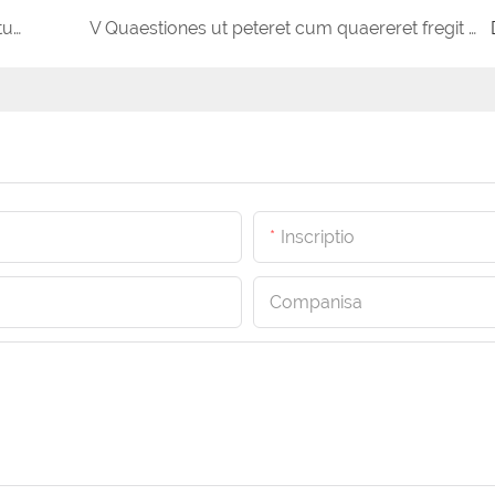
Mechanica Buying Guide - Compare Brake metus euismod & Usus
V Quaestiones ut peteret cum quaereret fregit Pads Supplier
Inscriptio
Companisa