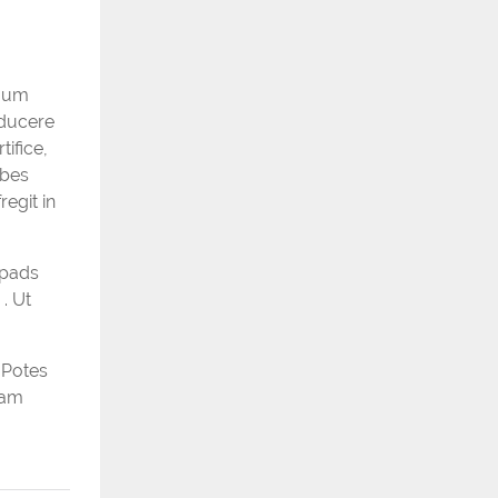
imum
educere
ifice,
rbes
regit in
 pads
. Ut
 Potes
sam