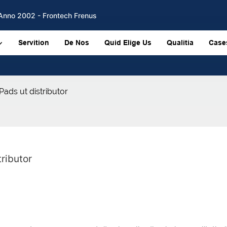
b Anno 2002 - Frontech Frenus
Servition
De Nos
Quid Elige Us
Qualitia
Case
ads ut distributor
ributor