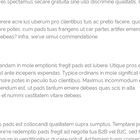
 spectamus secare gratuita sine ullo discrimine qualitatis, i
erere acre ius uberum pro clientibus tuis ac pretio facere, qu
potes, cum pads tuas frangens ut car partes artifex emens
 debeas? Infra, we’ve simul commendatione
andam in mole emptionis fregit pads est iubere. Utique pros 
ut ante inceperis expendas. Typice ordinans in mole significa
ransire potes in peculio tuo clientibus. Maximus incommodum 
dendum est, ut pads tantum emere debeas quas scis in alta
ne et nummi vastitatem vitare debeas
 pads est collocandi qualitatem supra sumptus. Temptare po
re’re redemptio pads fregit ad negotia tua B2B vel B2C, sed
mnum in venditionibus ducere potuit. Ad famam tuam conserv