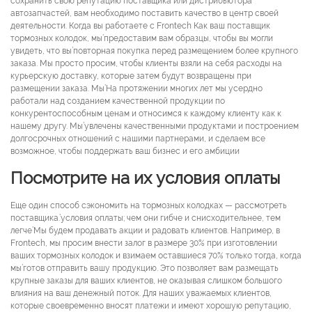
сохранить свою репутацию поставщика или дистрибьютора
автозапчастей, вам необходимо поставить качество в центр своей
деятельности. Когда вы работаете с Frontech Как ваш поставщик
тормозных колодок, мы’предоставим вам образцы, чтобы вы могли
увидеть, что вы’повторная покупка перед размещением более крупного
заказа. Мы просто просим, ​​чтобы клиенты взяли на себя расходы на
курьерскую доставку, которые затем будут возвращены при
размещении заказа. Мы’На протяжении многих лет мы усердно
работали над созданием качественной продукции по
конкурентоспособным ценам и относимся к каждому клиенту как к
нашему другу. Мы’увлечены качественными продуктами и построением
долгосрочных отношений с нашими партнерами, и сделаем все
возможное, чтобы поддержать ваш бизнес и его амбиции
Посмотрите на их условия оплаты
Еще один способ сэкономить на тормозных колодках — рассмотреть
поставщика.’условия оплаты; чем они гибче и снисходительнее, тем
легче’Мы будем продавать акции и радовать клиентов. Например, в
Frontech, мы просим внести залог в размере 30% при изготовлении
ваших тормозных колодок и взимаем оставшиеся 70% только тогда, когда
мы’готов отправить вашу продукцию. Это позволяет вам размещать
крупные заказы для ваших клиентов, не оказывая слишком большого
влияния на ваш денежный поток. Для наших уважаемых клиентов,
которые своевременно вносят платежи и имеют хорошую репутацию,