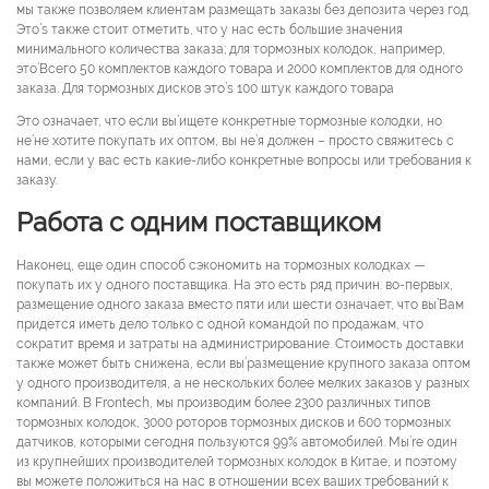
мы также позволяем клиентам размещать заказы без депозита через год.
Это’s также стоит отметить, что у нас есть большие значения
минимального количества заказа; для тормозных колодок, например,
это’Всего 50 комплектов каждого товара и 2000 комплектов для одного
заказа. Для тормозных дисков это’s 100 штук каждого товара
Это означает, что если вы’ищете конкретные тормозные колодки, но
не’не хотите покупать их оптом, вы не’я должен – просто свяжитесь с
нами, если у вас есть какие-либо конкретные вопросы или требования к
заказу.
Работа с одним поставщиком
Наконец, еще один способ сэкономить на тормозных колодках —
покупать их у одного поставщика. На это есть ряд причин: во-первых,
размещение одного заказа вместо пяти или шести означает, что вы’Вам
придется иметь дело только с одной командой по продажам, что
сократит время и затраты на администрирование. Стоимость доставки
также может быть снижена, если вы’размещение крупного заказа оптом
у одного производителя, а не нескольких более мелких заказов у ​​разных
компаний. В Frontech, мы производим более 2300 различных типов
тормозных колодок, 3000 роторов тормозных дисков и 600 тормозных
датчиков, которыми сегодня пользуются 99% автомобилей. Мы’re один
из крупнейших производителей тормозных колодок в Китае, и поэтому
вы можете положиться на нас в отношении всех ваших требований к