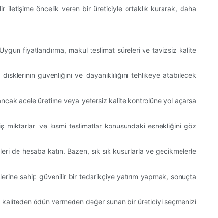
r iletişime öncelik veren bir üreticiyle ortaklık kurarak, daha
Uygun fiyatlandırma, makul teslimat süreleri ve tavizsiz kalite
n disklerinin güvenliğini ve dayanıklılığını tehlikeye atabilecek
r ancak acele üretime veya yetersiz kalite kontrolüne yol açarsa
iş miktarları ve kısmi teslimatlar konusundaki esnekliğini göz
leri de hesaba katın. Bazen, sık sık kusurlarla ve gecikmelerle
ollerine sahip güvenilir bir tedarikçiye yatırım yapmak, sonuçta
 veya kaliteden ödün vermeden değer sunan bir üreticiyi seçmenizi