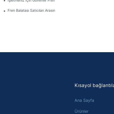
İşletmeniz İçin Güvenilir Fren Balatası Distribütörleri Bulmak
Fren Balatası Satıcıları Arasında Fiyat Karşılaştırması Nasıl Yapılır
Kısayol bağlantıl
Ana Sayfa
Ürünler