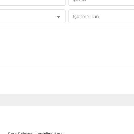
İşletme Türü
Fren Balatası Üreticileri Arasındaki Kalite Standartlarını Anlamak