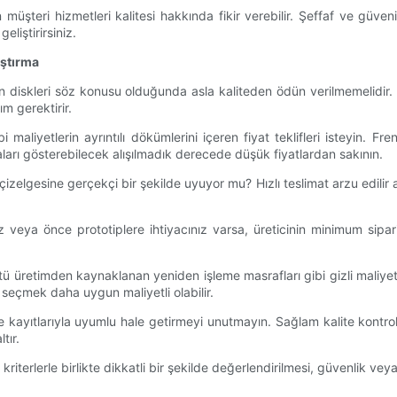
üşteri hizmetleri kalitesi hakkında fikir verebilir. Şeffaf ve güvenili
eliştirirsiniz.
aştırma
ren diskleri söz konusu olduğunda asla kaliteden ödün verilmemelidir. 
m gerektirir.
 maliyetlerin ayrıntılı dökümlerini içeren fiyat teklifleri isteyin. Fre
ları gösterebilecek alışılmadık derecede düşük fiyatlardan sakının.
n çizelgesine gerçekçi bir şekilde uyuyor mu? Hızlı teslimat arzu edili
ız veya önce prototiplere ihtiyacınız varsa, üreticinin minimum sipar
kötü üretimden kaynaklanan yeniden işleme masrafları gibi gizli maliyet
 seçmek daha uygun maliyetli olabilir.
kalite kayıtlarıyla uyumlu hale getirmeyi unutmayın. Sağlam kalite kontr
tır.
k kriterlerle birlikte dikkatli bir şekilde değerlendirilmesi, güvenlik