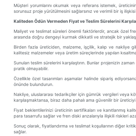
Müşteri yorumlarını okumak veya referans istemek, üreticinin m
sorunsuz proje yürütülmesini sağlarsınız ve verimli bir iş ilişkisi g
Kaliteden Ödün Vermeden Fiyat ve Teslim Sürelerini Karşıl
Maliyet ve teslimat süreleri önemli faktörlerdir, ancak özel f
arasında doğru dengeyi kurmak dikkatli ve stratejik bir yaklaşı
Birden fazla üreticiden, malzeme, işçilik, kalıp ve nakliye gibi
kalitesiz malzemeler veya üretim süreçlerinde yapılan kısaltma
Sunulan teslim sürelerini karşılaştırın. Bunlar projenizin zama
pratik olmayabilir.
Özellikle özel tasarımları aşamalar halinde sipariş ediyorsan
önünde bulundurun.
Nakliye, uluslararası tedarikçiler için gümrük vergileri veya 
karşılaşmaktansa, biraz daha pahalı ama güvenilir bir üreticiyi
Fiyat beklentilerinizi üreticinin sertifikaları ve kanıtlanmış 
para tasarrufu sağlar ve fren diski arızalarıyla ilişkili riskleri azal
Sonuç olarak, fiyatlandırma ve teslimat koşullarının diğer kriti
sağlar.