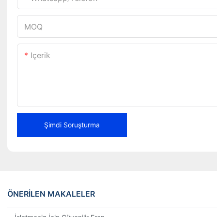
MOQ
Içerik
Şimdi Soruşturma
ÖNERILEN MAKALELER