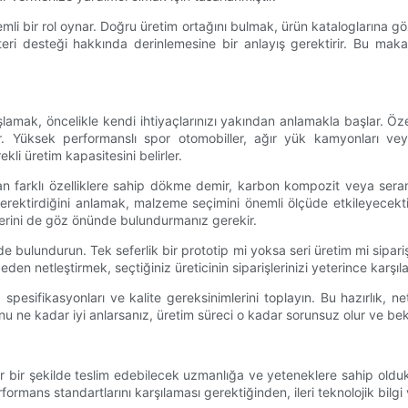
mli bir rol oynar. Doğru üretim ortağını bulmak, ürün kataloglarına gö
teri desteği hakkında derinlemesine bir anlayış gerektirir. Bu mak
şlamak, öncelikle kendi ihtiyaçlarınızı yakından anlamakla başlar. Özel
ir. Yüksek performanslı spor otomobiller, ağır yük kamyonları vey
li üretim kapasitesini belirler.
ından farklı özelliklere sahip dökme demir, karbon kompozit veya seram
ektirdiğini anlamak, malzeme seçimini önemli ölçüde etkileyecekti
klerini de göz önünde bulundurmanız gerekir.
e bulundurun. Tek seferlik bir prototip mi yoksa seri üretim mi sipariş 
ceden netleştirmek, seçtiğiniz üreticinin siparişlerinizi yeterince karşıl
, spesifikasyonları ve kalite gereksinimlerini toplayın. Bu hazırlık, n
 ne kadar iyi anlarsanız, üretim süreci o kadar sorunsuz olur ve bekle
enilir bir şekilde teslim edebilecek uzmanlığa ve yeteneklere sahip old
formans standartlarını karşılaması gerektiğinden, ileri teknolojik bilgi