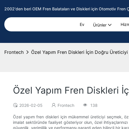
2002'den beri OEM Fren Balataları ve Diskleri için Otomotiv Fren 
Ev
Hizm
Ürünler
Frontech
Özel Yapım Fren Diskleri İçin Doğru Üreticiy
Özel Yapım Fren Diskleri İ
2026-02-05
Frontech
138
Özel yapım fren diskleri için mükemmel üreticiyi seçmek, öze
imalat sektöründe faaliyet gösteriyor olun, özel ihtiyaçlarını
güvenlik, verimlilik ve performansı garanti eden bilinçli bir ka