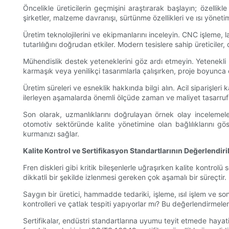
Öncelikle üreticilerin geçmişini araştırarak başlayın; özellik
şirketler, malzeme davranışı, sürtünme özellikleri ve ısı yönetimi
Üretim teknolojilerini ve ekipmanlarını inceleyin. CNC işleme, 
tutarlılığını doğrudan etkiler. Modern tesislere sahip üreticile
Mühendislik destek yeteneklerini göz ardı etmeyin. Yetenekli müh
karmaşık veya yenilikçi tasarımlarla çalışırken, proje boyunca 
Üretim süreleri ve esneklik hakkında bilgi alın. Acil siparişleri
ilerleyen aşamalarda önemli ölçüde zaman ve maliyet tasarrufu
Son olarak, uzmanlıklarını doğrulayan örnek olay incelemeleri
otomotiv sektöründe kalite yönetimine olan bağlılıklarını göste
kurmanızı sağlar.
Kalite Kontrol ve Sertifikasyon Standartlarının Değerlendir
Fren diskleri gibi kritik bileşenlerle uğraşırken kalite kontro
dikkatli bir şekilde izlenmesi gereken çok aşamalı bir süreçtir. 
Saygın bir üretici, hammadde tedariki, işleme, ısıl işlem ve son 
kontrolleri ve çatlak tespiti yapıyorlar mı? Bu değerlendirmele
Sertifikalar, endüstri standartlarına uyumu teyit etmede hayati