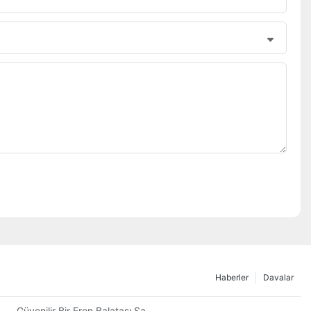
Haberler
Davalar
Güvenilir Bir Fren Balatası Satıcısının En Önemli Özellikleri