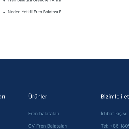
?
Neden Yetkili Fren Balatası Bayisini Seçmelisiniz?
arı
Ürünler
Bizimle ile
Fren balataları
İrtibat kişisi
CV Fren Balataları
Tel: +86 18