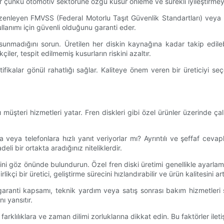
idir çünkü otomotiv sektörüne özgü kusur önleme ve sürekli iyileştirmey
i düzenleyen FMVSS (Federal Motorlu Taşıt Güvenlik Standartları) vey
ullanımı için güvenli olduğunu garanti eder.
up sunmadığını sorun. Üretilen her diskin kaynağına kadar takip edil
çiler, tespit edilmemiş kusurların riskini azaltır.
ifikalar gönül rahatlığı sağlar. Kaliteye önem veren bir üreticiyi seçe
lı müşteri hizmetleri yatar. Fren diskleri gibi özel ürünler üzerinde çalı
ara veya telefonlara hızlı yanıt veriyorlar mı? Ayrıntılı ve şeffaf cev
eli bir ortakta aradığınız niteliklerdir.
ini göz önünde bulundurun. Özel fren diski üretimi genellikle ayarlamal
kçi bir üretici, geliştirme sürecini hızlandırabilir ve ürün kalitesini artı
garanti kapsamı, teknik yardım veya satış sonrası bakım hizmetleri
ı yansıtır.
l farklılıklara ve zaman dilimi zorluklarına dikkat edin. Bu faktörler ileti