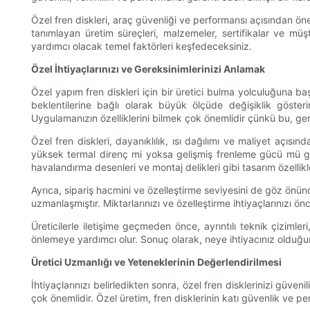
Özel fren diskleri, araç güvenliği ve performansı açısından öne
tanımlayan üretim süreçleri, malzemeler, sertifikalar ve müş
yardımcı olacak temel faktörleri keşfedeceksiniz.
Özel İhtiyaçlarınızı ve Gereksinimlerinizi Anlamak
Özel yapım fren diskleri için bir üretici bulma yolculuğuna ba
beklentilerine bağlı olarak büyük ölçüde değişiklik göster
Uygulamanızın özelliklerini bilmek çok önemlidir çünkü bu, gerek
Özel fren diskleri, dayanıklılık, ısı dağılımı ve maliyet açıs
yüksek termal direnç mi yoksa gelişmiş frenleme gücü mü ger
havalandırma desenleri ve montaj delikleri gibi tasarım özelli
Ayrıca, sipariş hacmini ve özelleştirme seviyesini de göz önünd
uzmanlaşmıştır. Miktarlarınızı ve özelleştirme ihtiyaçlarınızı ön
Üreticilerle iletişime geçmeden önce, ayrıntılı teknik çizimleri
önlemeye yardımcı olur. Sonuç olarak, neye ihtiyacınız olduğunu
Üretici Uzmanlığı ve Yeteneklerinin Değerlendirilmesi
İhtiyaçlarınızı belirledikten sonra, özel fren disklerinizi güv
çok önemlidir. Özel üretim, fren disklerinin katı güvenlik ve per