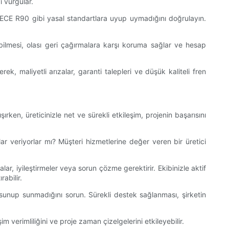
i vurgular.
a ECE R90 gibi yasal standartlara uyup uymadığını doğrulayın.
ebilmesi, olası geri çağırmalara karşı koruma sağlar ve hesap
rek, maliyetli arızalar, garanti talepleri ve düşük kaliteli fren
şırken, üreticinizle net ve sürekli etkileşim, projenin başarısını
aplar veriyorlar mı? Müşteri hizmetlerine değer veren bir üretici
ar, iyileştirmeler veya sorun çözme gerektirir. Ekibinizle aktif
rabilir.
 sunup sunmadığını sorun. Sürekli destek sağlanması, şirketin
şim verimliliğini ve proje zaman çizelgelerini etkileyebilir.