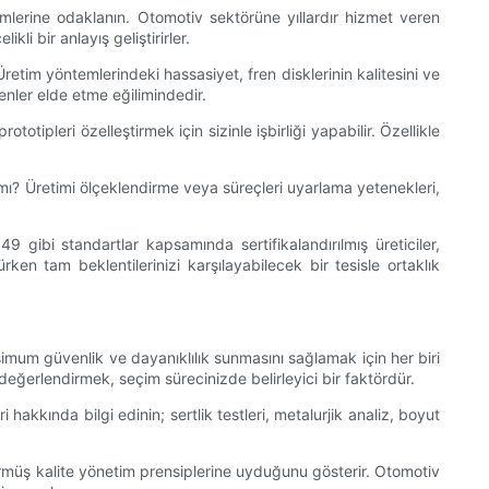
eyimlerine odaklanın. Otomotiv sektörüne yıllardır hizmet veren
li bir anlayış geliştirirler.
retim yöntemlerindeki hassasiyet, fren disklerinin kalitesini ve
şenler elde etme eğilimindedir.
tipleri özelleştirmek için sizinle işbirliği yapabilir. Özellikle
lar mı? Üretimi ölçeklendirme veya süreçleri uyarlama yetenekleri,
9 gibi standartlar kapsamında sertifikalandırılmış üreticiler,
ürken tam beklentilerinizi karşılayabilecek bir tesisle ortaklık
ksimum güvenlik ve dayanıklılık sunmasını sağlamak için her biri
nı değerlendirmek, seçim sürecinizde belirleyici bir faktördür.
 hakkında bilgi edinin; sertlik testleri, metalurjik analiz, boyut
 görmüş kalite yönetim prensiplerine uyduğunu gösterir. Otomotiv