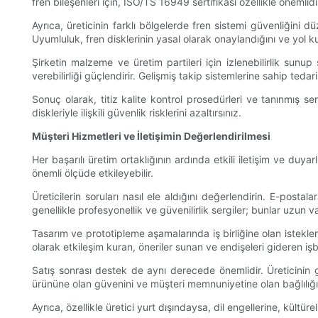
fren bileşenleri için, ISO/TS 16949 sertifikası özellikle öneml
Ayrıca, üreticinin farklı bölgelerde fren sistemi güvenliğin
Uyumluluk, fren disklerinin yasal olarak onaylandığını ve yol k
Şirketin malzeme ve üretim partileri için izlenebilirlik sun
verebilirliği güçlendirir. Gelişmiş takip sistemlerine sahip tedarik
Sonuç olarak, titiz kalite kontrol prosedürleri ve tanınmış sert
diskleriyle ilişkili güvenlik risklerini azaltırsınız.
Müşteri Hizmetleri ve İletişimin Değerlendirilmesi
Her başarılı üretim ortaklığının ardında etkili iletişim ve duyar
önemli ölçüde etkileyebilir.
Üreticilerin soruları nasıl ele aldığını değerlendirin. E-postal
genellikle profesyonellik ve güvenilirlik sergiler; bunlar uzun vad
Tasarım ve prototipleme aşamalarında iş birliğine olan istekler
olarak etkileşim kuran, öneriler sunan ve endişeleri gideren işbirli
Satış sonrası destek de aynı derecede önemlidir. Üreticinin 
ürününe olan güvenini ve müşteri memnuniyetine olan bağlılığın
Ayrıca, özellikle üretici yurt dışındaysa, dil engellerine, kültüre