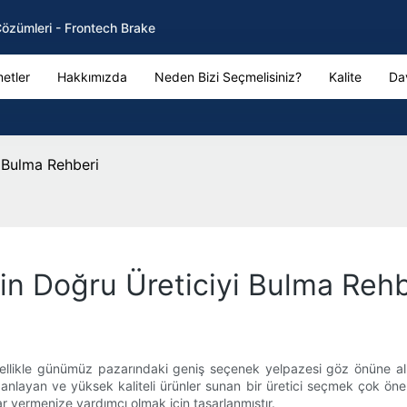
Çözümleri - Frontech Brake
etler
Hakkımızda
Neden Bizi Seçmelisiniz?
Kalite
Da
i Bulma Rehberi
çin Doğru Üreticiyi Bulma Rehb
llikle günümüz pazarındaki geniş seçenek yelpazesi göz önüne alınd
zı anlayan ve yüksek kaliteli ürünler sunan bir üretici seçmek çok ö
rar vermenize yardımcı olmak için tasarlanmıştır.