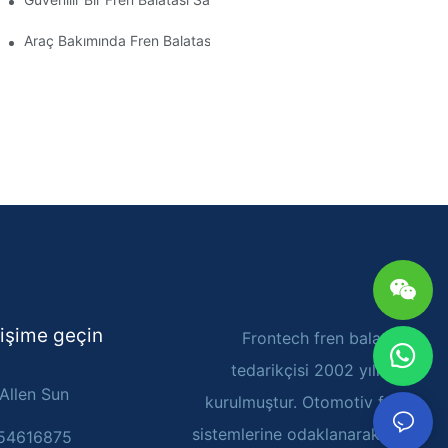
Araç Bakımında Fren Balatası Bayilerinin Rolü
tişime geçin
Frontech fren balatası
tedarikçisi 2002 yılında
: Allen Sun
kurulmuştur. Otomotiv fren
sistemlerine odaklanarak Ar-
054616875