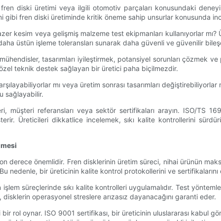
le fren diski üretimi veya ilgili otomotiv parçaları konusundaki den
 gibi fren diski üretiminde kritik öneme sahip unsurlar konusunda incelik
lazer kesim veya gelişmiş malzeme test ekipmanları kullanıyorlar mı? Ü
r, daha üstün işleme toleransları sunarak daha güvenli ve güvenilir bile
endisler, tasarımları iyileştirmek, potansiyel sorunları çözmek ve proto
özel teknik destek sağlayan bir üretici paha biçilmezdir.
 karşılayabiliyorlar mı veya üretim sonrası tasarımları değiştirebiliyor
 sağlayabilir.
, müşteri referansları veya sektör sertifikaları arayın. ISO/TS 1694
rir. Üreticileri dikkatlice incelemek, sıkı kalite kontrollerini sürdür
ilmesi
lü son derece önemlidir. Fren disklerinin üretim süreci, nihai ürünün ma
Bu nedenle, bir üreticinin kalite kontrol protokollerini ve sertifikaları
işlem süreçlerinde sıkı kalite kontrolleri uygulamalıdır. Test yöntemleri
r, disklerin operasyonel streslere arızasız dayanacağını garanti eder.
 bir rol oynar. ISO 9001 sertifikası, bir üreticinin uluslararası kabul