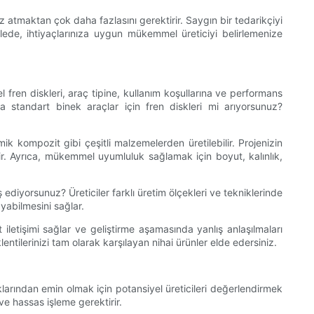
z atmaktan çok daha fazlasını gerektirir. Saygın bir tedarikçiyi
alede, ihtiyaçlarınıza uygun mükemmel üreticiyi belirlemenize
 fren diskleri, araç tipine, kullanım koşullarına ve performans
a standart binek araçlar için fren diskleri mi arıyorsunuz?
ik kompozit gibi çeşitli malzemelerden üretilebilir. Projenizin
r. Ayrıca, mükemmel uyumluluk sağlamak için boyut, kalınlık,
ediyorsunuz? Üreticiler farklı üretim ölçekleri ve tekniklerinde
ayabilmesini sağlar.
et iletişimi sağlar ve geliştirme aşamasında yanlış anlaşılmaları
ntilerinizi tam olarak karşılayan nihai ürünler elde edersiniz.
uklarından emin olmak için potansiyel üreticileri değerlendirmek
 ve hassas işleme gerektirir.