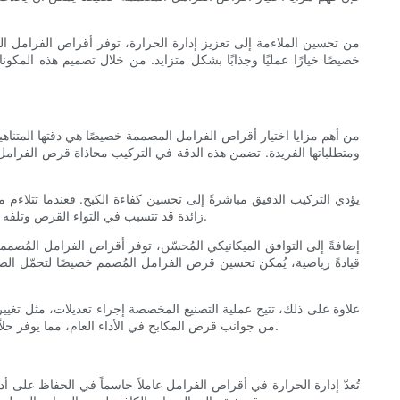
من تحسين الملاءمة إلى تعزيز إدارة الحرارة، توفر أقراص الفرامل الم
خصيصًا خيارًا عمليًا وجذابًا بشكل متزايد. من خلال تصميم هذه المكو
من أهم مزايا اختيار أقراص الفرامل المصممة خصيصًا هي دقتها المتنا
ومتطلباتها الفريدة. تضمن هذه الدقة في التركيب محاذاة قرص الفرامل
يؤدي التركيب الدقيق مباشرةً إلى تحسين كفاءة الكبح. فعندما تتلاءم
زائدة قد تتسبب في التواء القرص وتلفه المبكر. علاوة على ذلك، يقلل التركيب المُخصّص من احتمالية صدور أصوات طقطقة واهتزازات المكابح، مما يُسهم في تجربة قيادة أكثر سلاسة وهدوءًا.
إضافةً إلى التوافق الميكانيكي المُحسّن، توفر أقراص الفرامل المُص
قيادةً رياضية، يُمكن تحسين قرص الفرامل المُصمم خصيصًا لتحمّل الض
علاوة على ذلك، تتيح عملية التصنيع المخصصة إجراء تعديلات، مثل ت
من جوانب قرص المكابح في الأداء العام، مما يوفر حلاً مصممًا خصيصًا لا يمكن للقطع العامة أن تُضاهيه. والنتيجة هي نظام كبح متناسق ومتوازن، وأكثر موثوقية في نهاية المطاف لتلبية احتياجاتك في القيادة.
تُعدّ إدارة الحرارة في أقراص الفرامل عاملاً حاسماً في الحفاظ على أد