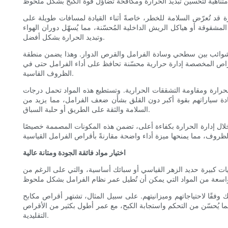
ة قد تُعرّض السلامة للخطر، خاصةً أثناء القيادة لمسافات طويلة على
شقوقة أو هياكل الريش الداخلية المُحسّنة، مما يُسهّل دوران الهواء
وتبديد الحرارة بشكل أفضل.
الشوائب بين سطحي وسادة الفرامل والقرص الدوار. وهذا يضمن منطقة
راص المخصصة إدارة حرارية محسّنة تحافظ على أداء الفرامل حتى في
الظروف القاسية.
لحرارة ومقاومة التشققات الحرارية. وتستطيع هذه المواد تحمل درجات
ادة سياراتهم بقوة أكبر دون القلق بشأن ضعف الفرامل، مما يزيد من
السلامة والثقة على الطريق أو حلبة السباق.
خلال إدارة الحرارة بكفاءة أعلى، تضمن هذه المكونات المصممة خصيصًا
اختيار مواد فائقة الجودة ومتانة عالية
يات كبيرة حديد الزهر القياسي أو سبائك أساسية، والتي على الرغم من
لك وفقًا لاحتياجاتهم وميزانيتهم. على سبيل المثال، تشتهر أقراص مكابح
، مما يُحسّن من التحكم واستجابة الكبح، مع عمر أطول بكثير من الأقراص
التقليدية.