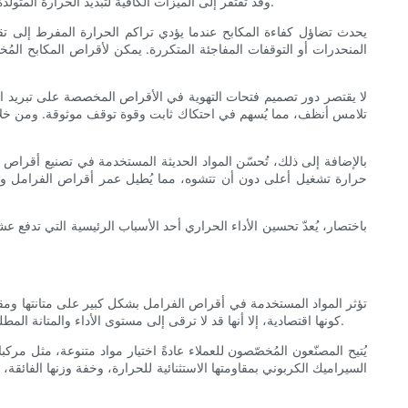
وقد تفتقر إلى الميزات الكافية لتبديد الحرارة المتولدة أثناء الكبح بكفاءة. في المقابل، يمكن تصميم أقراص الفرامل المُخصصة بدقة متناهية لتحسين تبديد الحرارة ومكافحة تضاؤل ​​قوة الكبح بشكل ملحوظ.
يحدث تضاؤل ​​كفاءة المكابح عندما يؤدي تراكم الحرارة المفرط إلى تق
المنحدرات أو التوقفات المفاجئة المتكررة. يمكن لأقراص المكابح المُ
لا يقتصر دور تصميم فتحات التهوية في الأقراص المخصصة على تبريد 
تلامس أنظف، مما يُسهم في احتكاك ثابت وقوة توقف موثوقة. ومن خلا
بالإضافة إلى ذلك، تُحسّن المواد الحديثة المستخدمة في تصنيع أقراص
حرارة تشغيل أعلى دون أن تتشوه، مما يُطيل عمر أقراص الفرامل ويحا
باختصار، يُعدّ تحسين الأداء الحراري أحد الأسباب الرئيسية التي تدف
تؤثر المواد المستخدمة في أقراص الفرامل بشكل كبير على متانتها ومقا
كونها اقتصادية، إلا أنها قد لا ترقى إلى مستوى الأداء والمتانة المطلوبين في الظروف القاسية. يتيح اختيار أقراص فرامل مصممة خصيصًا خيارات واسعة من المواد التي يمكن أن تُطيل عمر نظام الفرامل بشكل ملحوظ.
يُتيح المصنّعون المُخصّصون للعملاء عادةً اختيار مواد متنوعة، مثل مرك
السيراميك الكربوني بمقاومتها الاستثنائية للحرارة، وخفة وزنها الفائقة