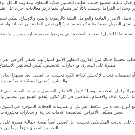
 خلال عملية التصنيع حسب الطلب لتحسين صلابة السطح، ومقاومة التآكل، وخ
لى تحمل الأضرار المادية والعوامل البيئية كالرطوبة والملح والأوساخ. يمكن
بة تمامًا لتحمل الضغوط المحددة التي يفرضها تصميم سيارتك ووزنها واستخدامها 
ب تحسينًا جماليًا لمن يُقدّرون المظهر الأنيق لسياراتهم. تُضفي أقراص الفرا
مميزةً على السيارة. مع خيارات التخصيص، يُمكن للسائقين الاستمتاع بتحسينات تُضفي طابعًا شخصيًا على سياراتهم مع الحفاظ على وظائفها.
ميمات فتحات لا تُحسّن كفاءة الكبح فحسب، بل تُضفي أيضًا مظهرًا جذابًا. يُق
والتقشّر، وتُضفي لمسةً شخصيةً مميزة. يمكن لهذه الطلاءات أن تُطابق ألوان سيارتك أو تُضفي عليها تباينًا جريئًا.
 الفرامل المُخصصة وسيلةً لإبراز الاهتمام بالتفاصيل والبراعة التقنية. حتى 
اع محددة من ملاقط الفرامل أو تصميمات العجلات المتوفرة في السوق، مما يتيح
بعض مصنّعي الأقراص المخصصة علامات تجارية أو شعارات محفورة بدقة على الأقراص، مما يضفي لمسة مميزة على مكونات فرامل سيارتك.
ى الجانب الميكانيكي فحسب، بل تُضفي أيضاً لمسة جمالية مميزة على سيارت
التحسين البصري جزءاً مهماً من جاذبية أقراص الفرامل المُخصصة، حيث يجمع بين الجمال والأداء بسلاسة.