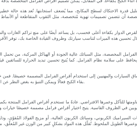
ليل قدرة الاحتكاك لسطح المكابح، مما يُضعف استجابتها. تُعد هذه حالة خطير
خصصة أن تتضمن تصميمات تهوية مُتخصصة، مثل الثقوب المتقاطعة أو الأنماط الم
القرص الدوار بكفاءة أعلى فحسب، بل يساعد أيضًا على منع تراكم الغازات و
ل تحسين هذه الميزات لتناسب سيارتك وظروف القيادة الخاصة بك، توفر الأق
 الفرامل المخصصة، مثل السبائك عالية الجودة أو الهياكل المركبة، من تحمل ا
فظ على سلامة نظام الفرامل. كما يُتيح تحسين تبديد الحرارة للسائقين قي
ع عشاق السيارات والمهنيين إلى استخدام أقراص الفرامل المصممة خصيصًا. فمن 
بقاء الكبح فعالًا ويمكن التنبؤ به بغض النظر عن الظروف، مما يمنحها ميزة أداء واضحة مقارنةً بأقراص الفرامل القياسية.
ومتها للتآكل وعمرها الافتراضي. عادةً ما تستخدم أقراص الفرامل المنتجة بكم
بات السيراميك الكربوني، وسبائك الكربون العالية، أو مزيج الفولاذ المُقوّى، وذ
، وعمرها الطويل الملحوظ. تُقلّل هذه المواد بشكلٍ كبير من الوزن غير المُعلّق