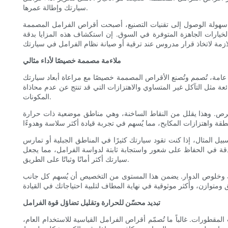
سيارتك وإطالة عمرها.
ايد سهولة الوصول إلى تقنيات التصنيع، أصبحت أقراص الفرامل المصممة
 الخيارات الجاهزة المتوفرة في السوق. إن استكشاف هذه المزايا بدقة
ملاءمة مصممة خصيصًا لأداء مثالي
امة، تُصمم وتُصنع الأقراص المصممة خصيصًا مع مراعاة أبعاد سيارتك
 مثل التآكل غير المتساوي والاهتزازات التي قد تنتج عن عدم محاذاة
المكونات.
 القرص. وهذا يقلل من النقاط الساخنة، وهي مناطق موضعية ذات حرارة
 المثال، إذا كنت تقود سيارتك كثيرًا في المناطق الجبلية أو تمارس
لدقة في الحفاظ على شعور واستجابة ثابتة لدواسة الفرامل، مما يجعل
سيارتك أكثر أمانًا وثباتًا على الطريق.
تك وخلوص الدوار. يضمن هذا المستوى من التخصيص أن يُسهم كل جانب
تبديد محسّن للحرارة وتقليل تضاؤل ​​قوة الفرامل
لمقطورات. غالباً ما تُصمّم أقراص الفرامل القياسية للاستخدام العام،