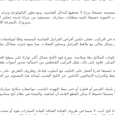
صممة خصيصًا مزايا لا تضاهيها البدائل القياسية. ومع تطور التكنولوجيا وتز
نات الحيوية خصيصًا لتلبية متطلبات سيارتك، ستستفيد من مزايا عديدة تتجاوز
سيزودك بالمعرفة اللازمة لاتخاذ قرار مدروس عند ترقية أو صيانة نظام الفرامل في سيارتك.
هية في التركيب. فعلى عكس أقراص الفرامل القياسية المصنعة وفقًا لمواصفات ع
 بشكل مثالي مع ملاقط الفرامل ومحاور العجلات، مما يمنع حدوث مشاكل شائعة
 مكونات المكابح معًا بسلاسة، تتوزع قوة الكبح بشكل أكثر توازنًا على سطح
ممة خصيصًا قدرةً أفضل على التكيف مع أسلوب قيادتك وظروف الطريق. على سبيل
غط والحرارة الإضافيين الناتجين عن الكبح الشديد. يُساعد هذا المستوى من ا
غيير سُمك القرص أو قطره أو حتى نمط التهوية، لتناسب مواصفات مكابح سيار
اء كبح ثابت، لا سيما في ظروف القيادة الشاقة كقيادة السيارات بقوة أو سحب ا