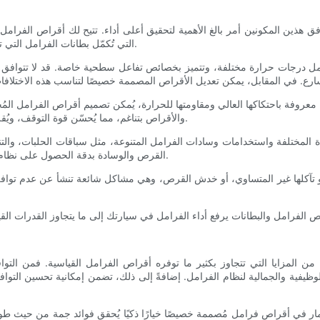
 توافق هذين المكونين أمر بالغ الأهمية لتحقيق أعلى أداء. تتيح لك أقراص الف
التي تُكمّل بطانات الفرامل التي تنوي استخدامها، لا سيما عند التعامل مع بطانات عالية الأداء أو متخصصة.
مل درجات حرارة مختلفة، وتتميز بخصائص تفاعل سطحية خاصة. قد لا تتوافق الأق
معروفة باحتكاكها العالي ومقاومتها للحرارة، يُمكن تصميم أقراص الفرامل ال
والأقراص بتناغم، مما يُحسّن قوة التوقف، ويُقلل من تضاؤل ​​قوة دواسة الفرامل، ويُحافظ على شعور ثابت أثناء الكبح.
مختلفة واستخدامات وسادات الفرامل المتنوعة، مثل سباقات الحلبات، والتنقلات
القرص والوسادة بدقة الحصول على نظام فرامل أكثر استجابة وموثوقية، ومصمم خصيصًا لتلبية متطلبات قيادتك.
، أو تآكلها غير المتساوي، أو خدش القرص، وهي مشاكل شائعة تنشأ عن عدم
وسادات الفرامل، ي
 المزايا التي تتجاوز بكثير ما توفره أقراص الفرامل القياسية. فمن التوافق
يفية والجمالية لنظام الفرامل. إضافةً إلى ذلك، تضمن إمكانية تحسين التواف
مار في أقراص فرامل مُصممة خصيصًا خيارًا ذكيًا يُحقق فوائد جمة من حيث طول ع