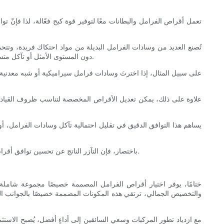
تعمل أقراص الفرامل والبطانات معًا لتوفير قوة كبح فعّالة، لذا فإنّ
تُصنع العديد من وسادات الفرامل البديلة من مواد احتكاك فريدة، وتتح
دون المستوى الأمثل أو تآكل متسارع. في المقابل، يمكن تعديل الأقراص المصممة خصيصًا لتناسب هذه الاختلافات، وذلك من خلال تعديل نعومة السطح، أو تصميم الفتحات، أو السماكة.
على سبيل المثال، إذا اخترتَ وسادات فرامل سيراميكية أو شبه معدنية 
علاوة على ذلك، يمكن تعديل الأقراص المخصصة لتناسب ظروف القيادة ال
يساهم هذا التوافق الدقيق في تقليل احتمالية تآكل وسادات الفرامل
باختصار، فإن التآزر الناتج عن تحسين توافق أقراص الفرامل والبطانات يرفع أداء الفرامل في سيارتك إلى ما يتجاوز القدرات القياسية، مما يوفر الثقة والسلامة سواء على الطريق أو على حلبة السباق.
ختامًا، يوفر اختيار أقراص الفرامل المصممة خصيصًا مجموعة شاملة من
والتخصيص الجمالي، ترتقي هذه المكونات المصممة خصيصًا بالجوانب الوظ
مع ازدياد تطور المركبات وسعي السائقين إلى أداءٍ أفضل، يُصبح الاستث