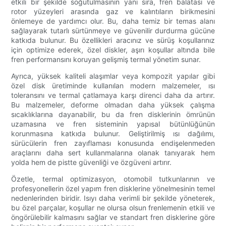
etkili bir şekilde soğutulmasının yanı sıra, fren balatası ve
rotor yüzeyleri arasında gaz ve kalıntıların birikmesini
önlemeye de yardımcı olur. Bu, daha temiz bir temas alanı
sağlayarak tutarlı sürtünmeye ve güvenilir durdurma gücüne
katkıda bulunur. Bu özellikleri aracınız ve sürüş koşullarınız
için optimize ederek, özel diskler, aşırı koşullar altında bile
fren performansını koruyan gelişmiş termal yönetim sunar.
Ayrıca, yüksek kaliteli alaşımlar veya kompozit yapılar gibi
özel disk üretiminde kullanılan modern malzemeler, ısı
toleransını ve termal çatlamaya karşı direnci daha da artırır.
Bu malzemeler, deforme olmadan daha yüksek çalışma
sıcaklıklarına dayanabilir, bu da fren disklerinin ömrünün
uzamasına ve fren sisteminin yapısal bütünlüğünün
korunmasına katkıda bulunur. Geliştirilmiş ısı dağılımı,
sürücülerin fren zayıflaması konusunda endişelenmeden
araçlarını daha sert kullanmalarına olanak tanıyarak hem
yolda hem de pistte güvenliği ve özgüveni artırır.
Özetle, termal optimizasyon, otomobil tutkunlarının ve
profesyonellerin özel yapım fren disklerine yönelmesinin temel
nedenlerinden biridir. Isıyı daha verimli bir şekilde yöneterek,
bu özel parçalar, koşullar ne olursa olsun frenlemenin etkili ve
öngörülebilir kalmasını sağlar ve standart fren disklerine göre