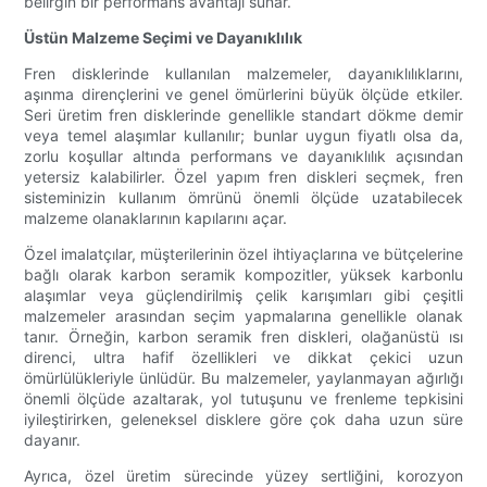
belirgin bir performans avantajı sunar.
Üstün Malzeme Seçimi ve Dayanıklılık
Fren disklerinde kullanılan malzemeler, dayanıklılıklarını,
aşınma dirençlerini ve genel ömürlerini büyük ölçüde etkiler.
Seri üretim fren disklerinde genellikle standart dökme demir
veya temel alaşımlar kullanılır; bunlar uygun fiyatlı olsa da,
zorlu koşullar altında performans ve dayanıklılık açısından
yetersiz kalabilirler. Özel yapım fren diskleri seçmek, fren
sisteminizin kullanım ömrünü önemli ölçüde uzatabilecek
malzeme olanaklarının kapılarını açar.
Özel imalatçılar, müşterilerinin özel ihtiyaçlarına ve bütçelerine
bağlı olarak karbon seramik kompozitler, yüksek karbonlu
alaşımlar veya güçlendirilmiş çelik karışımları gibi çeşitli
malzemeler arasından seçim yapmalarına genellikle olanak
tanır. Örneğin, karbon seramik fren diskleri, olağanüstü ısı
direnci, ultra hafif özellikleri ve dikkat çekici uzun
ömürlülükleriyle ünlüdür. Bu malzemeler, yaylanmayan ağırlığı
önemli ölçüde azaltarak, yol tutuşunu ve frenleme tepkisini
iyileştirirken, geleneksel disklere göre çok daha uzun süre
dayanır.
Ayrıca, özel üretim sürecinde yüzey sertliğini, korozyon