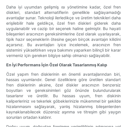
Daha iyi uyumdan gelişmiş ısı yönetimine kadar, özel fren
diskleri, standart alternatiflerin genellikle sağlayamadığı
avantajlar sunar. Teknoloji ilerledikçe ve üretim teknikleri daha
erişilebilir hale geldikçe, özel fren diskleri giderek daha
uygulanabilir ve cazip bir seçenek haline gelmiştir. Bu hayati
bileşenleri aracınızın gereksinimlerine özel olarak uyarlayarak,
tipik hazır seçeneklerin ötesine geçen birçok avantajın kilidini
açarsınız. Bu avantajları iyice incelemek, aracınızın fren
sistemini yükseltirken veya bakımını yaparken bilinçli bir karar
vermeniz için gereken bilgiye sahip olmanızı sağlayabilir.
En İyi Performans İçin Özel Olarak Tasarlanmış Kalıp
Özel yapım fren disklerinin en önemli avantajlarından biri,
hassas uyumlarıdır. Genel özelliklere göre üretilen standart
fren disklerinin aksine, özel diskler aracınızın benzersiz
boyutları ve gereksinimleri göz önünde bulundurularak
tasarlanır ve üretilir. Bu hassas uyum, fren diskinin
kaliperleriniz ve tekerlek göbeklerinizle mükemmel bir şekilde
hizalanmasını sağlayarak, yanlış hizalanmış bileşenlerden
kaynaklanabilecek düzensiz aşınma ve titreşim gibi yaygın
sorunları ortadan kaldırır.
Doğru uyum, doğrudan frenleme verimliliğinin artmasına yol