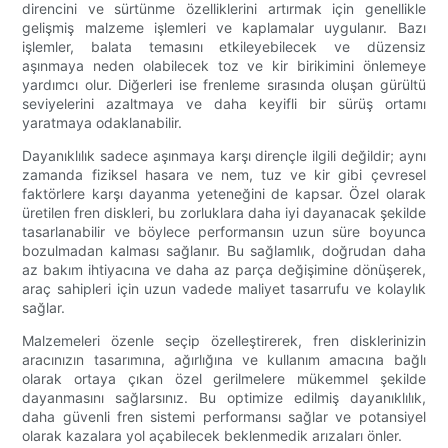
direncini ve sürtünme özelliklerini artırmak için genellikle
gelişmiş malzeme işlemleri ve kaplamalar uygulanır. Bazı
işlemler, balata temasını etkileyebilecek ve düzensiz
aşınmaya neden olabilecek toz ve kir birikimini önlemeye
yardımcı olur. Diğerleri ise frenleme sırasında oluşan gürültü
seviyelerini azaltmaya ve daha keyifli bir sürüş ortamı
yaratmaya odaklanabilir.
Dayanıklılık sadece aşınmaya karşı dirençle ilgili değildir; aynı
zamanda fiziksel hasara ve nem, tuz ve kir gibi çevresel
faktörlere karşı dayanma yeteneğini de kapsar. Özel olarak
üretilen fren diskleri, bu zorluklara daha iyi dayanacak şekilde
tasarlanabilir ve böylece performansın uzun süre boyunca
bozulmadan kalması sağlanır. Bu sağlamlık, doğrudan daha
az bakım ihtiyacına ve daha az parça değişimine dönüşerek,
araç sahipleri için uzun vadede maliyet tasarrufu ve kolaylık
sağlar.
Malzemeleri özenle seçip özelleştirerek, fren disklerinizin
aracınızın tasarımına, ağırlığına ve kullanım amacına bağlı
olarak ortaya çıkan özel gerilmelere mükemmel şekilde
dayanmasını sağlarsınız. Bu optimize edilmiş dayanıklılık,
daha güvenli fren sistemi performansı sağlar ve potansiyel
olarak kazalara yol açabilecek beklenmedik arızaları önler.