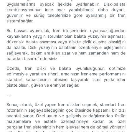
uygulamalarına uyacak şekilde uyarlanabilir. Disk-balata
kombinasyonunun ince ayar yapılabilmesi, daha duyarlı,
güvenilir ve sürüş taleplerinize göre uyarlanmış bir fren
sistemi sağlar.
Bu hassas uyumluluk, fren bileşenlerinin uyumsuzluğundan
kaynaklanan yaygın sorunlar olan balata yüzeyinin aşınması,
düzensiz balata aşınması veya diskte çizik oluşma olasılığını
da azaltır. Disk yüzeyinin balatanın özellikleriyle eşleşmesini
sağlayarak, bakım aralıkları uzar ve hem zamandan hem de
paradan tasarruf edersiniz.
Özetle, fren diski ve balata uyumluluğunun optimize
edilmesiyle yaratılan sinerji, aracınızın frenleme performansını
standart kapasitesinin ötesine taşıyarak, ister yolda ister
pistte olsun, güven ve emniyet sağlar.
---
Sonuç olarak, özel yapım fren diskleri seçmek, standart fren
rotorlarının sağlayabileceğinin çok ötesinde kapsamlı bir dizi
avantaj sunar. Özel uyum ve gelişmiş ısı dağılımından üstün
malzemelere ve estetik özelleştirmeye kadar, bu özel
parçalar fren sisteminizin hem işlevsel hem de görsel yönlerini