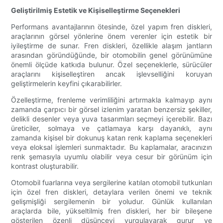
Geliştirilmiş Estetik ve Kişiselleştirme Seçenekleri
Performans avantajlarının ötesinde, özel yapım fren diskleri,
araçlarının görsel yönlerine önem verenler için estetik bir
iyileştirme de sunar. Fren diskleri, özellikle alaşım jantların
arasından göründüğünde, bir otomobilin genel görünümüne
önemli ölçüde katkıda bulunur. Özel seçeneklerle, sürücüler
araçlarını kişiselleştiren ancak işlevselliğini koruyan
geliştirmelerin keyfini çıkarabilirler.
Özelleştirme, frenleme verimliliğini artırmakla kalmayıp aynı
zamanda çarpıcı bir görsel izlenim yaratan benzersiz şekiller,
delikli desenler veya yuva tasarımları seçmeyi içerebilir. Bazı
üreticiler, solmaya ve çatlamaya karşı dayanıklı, aynı
zamanda kişisel bir dokunuş katan renk kaplama seçenekleri
veya eloksal işlemleri sunmaktadır. Bu kaplamalar, aracınızın
renk şemasıyla uyumlu olabilir veya cesur bir görünüm için
kontrast oluşturabilir.
Otomobil fuarlarına veya sergilerine katılan otomobil tutkunları
için özel fren diskleri, detaylara verilen önemi ve teknik
gelişmişliği sergilemenin bir yoludur. Günlük kullanılan
araçlarda bile, yükseltilmiş fren diskleri, her bir bileşene
gösterilen özenli düşünceyi vurgulayarak gurur ve