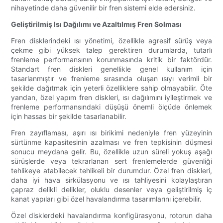
nihayetinde daha güvenilir bir fren sistemi elde edersiniz.
Geliştirilmiş Isı Dağılımı ve Azaltılmış Fren Solması
Fren disklerindeki ısı yönetimi, özellikle agresif sürüş veya
çekme gibi yüksek talep gerektiren durumlarda, tutarlı
frenleme performansının korunmasında kritik bir faktördür.
Standart fren diskleri genellikle genel kullanım için
tasarlanmıştır ve frenleme sırasında oluşan ısıyı verimli bir
şekilde dağıtmak için yeterli özelliklere sahip olmayabilir. Öte
yandan, özel yapım fren diskleri, ısı dağılımını iyileştirmek ve
frenleme performansındaki düşüşü önemli ölçüde önlemek
için hassas bir şekilde tasarlanabilir.
Fren zayıflaması, aşırı ısı birikimi nedeniyle fren yüzeyinin
sürtünme kapasitesinin azalması ve fren tepkisinin düşmesi
sonucu meydana gelir. Bu, özellikle uzun süreli yokuş aşağı
sürüşlerde veya tekrarlanan sert frenlemelerde güvenliği
tehlikeye atabilecek tehlikeli bir durumdur. Özel fren diskleri,
daha iyi hava sirkülasyonu ve ısı tahliyesini kolaylaştıran
çapraz delikli delikler, oluklu desenler veya geliştirilmiş iç
kanat yapıları gibi özel havalandırma tasarımlarını içerebilir.
Özel disklerdeki havalandırma konfigürasyonu, rotorun daha