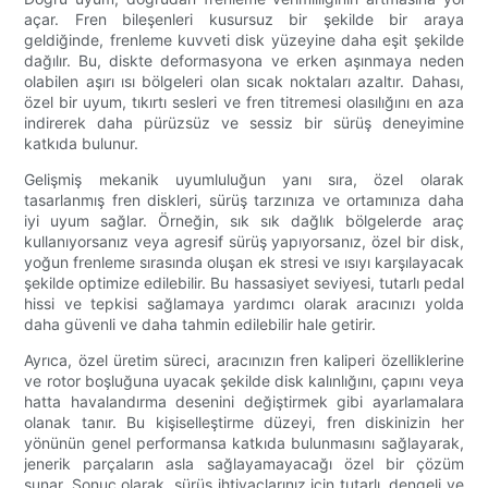
açar. Fren bileşenleri kusursuz bir şekilde bir araya
geldiğinde, frenleme kuvveti disk yüzeyine daha eşit şekilde
dağılır. Bu, diskte deformasyona ve erken aşınmaya neden
olabilen aşırı ısı bölgeleri olan sıcak noktaları azaltır. Dahası,
özel bir uyum, tıkırtı sesleri ve fren titremesi olasılığını en aza
indirerek daha pürüzsüz ve sessiz bir sürüş deneyimine
katkıda bulunur.
Gelişmiş mekanik uyumluluğun yanı sıra, özel olarak
tasarlanmış fren diskleri, sürüş tarzınıza ve ortamınıza daha
iyi uyum sağlar. Örneğin, sık sık dağlık bölgelerde araç
kullanıyorsanız veya agresif sürüş yapıyorsanız, özel bir disk,
yoğun frenleme sırasında oluşan ek stresi ve ısıyı karşılayacak
şekilde optimize edilebilir. Bu hassasiyet seviyesi, tutarlı pedal
hissi ve tepkisi sağlamaya yardımcı olarak aracınızı yolda
daha güvenli ve daha tahmin edilebilir hale getirir.
Ayrıca, özel üretim süreci, aracınızın fren kaliperi özelliklerine
ve rotor boşluğuna uyacak şekilde disk kalınlığını, çapını veya
hatta havalandırma desenini değiştirmek gibi ayarlamalara
olanak tanır. Bu kişiselleştirme düzeyi, fren diskinizin her
yönünün genel performansa katkıda bulunmasını sağlayarak,
jenerik parçaların asla sağlayamayacağı özel bir çözüm
sunar. Sonuç olarak, sürüş ihtiyaçlarınız için tutarlı, dengeli ve