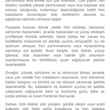
performansı elde etmek için çok önemlidir. Özel yapım fren
diskleri, özellikle yüksek performanslı veya özel balatalar söz
konusu olduğunda, kullanmayı düşündüğünüz belirli fren
balatalarını tamamlayan disk özelliklerini seçerek bu
eşleşmeyi optimize etmenizi sağlar.
Piyasada bulunan birçok yedek fren balatası, benzersiz
sürtünme malzemeleri, sıcaklık toleransları ve yüzey etkileşim
profilleriyle formüle edilmiştir. Genel diskler her zaman bu
özelliklerle mükemmel bir şekilde uyumlu olmayabilir; bu da
optimum olmayan fren performansına veya hızlandırılmış
aşınmaya yol açabilir. Buna karşılık, özel diskler, yüzey
işlemesi, oluk tasarımları veya kalınlık gibi unsurların
ayarlanmasıyla bu farklılıklara uyum sağlayacak şekilde
tasarlanabilir.
Örneğin, yüksek sürtünme ve ısı direnciyle bilinen seramik
veya yarı metalik fren balatalarını seçerseniz, özel diskleriniz
balata tutuşunu ve ömrünü en üst düzeye çıkaracak şekilde
tasarlanabilir. Bu, balataların ve disklerin uyumlu bir şekilde
çalışmasını sağlayarak daha iyi durdurma gücü, daha az
pedal solması ve tutarlı frenleme hissi sunar.
Dahası, özel diskler, pist yarışları, günlük ulaşım veya arazi
kullanımı gibi farklı sürüş koşullarına ve fren balatası