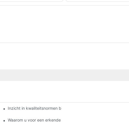
Inzicht in kwaliteitsnormen bij fabrikanten van remblokken
jf.
blokken?
Waarom u voor een erkende dealer van remblokken moet kieze