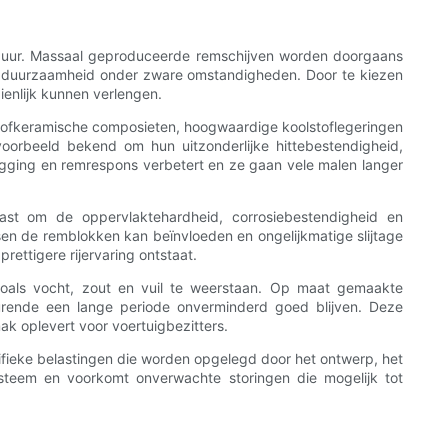
nsduur. Massaal geproduceerde remschijven worden doorgaans
 en duurzaamheid onder zware omstandigheden. Door te kiezen
enlijk kunnen verlengen.
stofkeramische composieten, hoogwaardige koolstoflegeringen
jvoorbeeld bekend om hun uitzonderlijke hittebestendigheid,
ligging en remrespons verbetert en ze gaan vele malen langer
st om de oppervlaktehardheid, corrosiebestendigheid en
en de remblokken kan beïnvloeden en ongelijkmatige slijtage
ettigere rijervaring ontstaat.
zoals vocht, zout en vuil te weerstaan. Op maat gemaakte
rende een lange periode onverminderd goed blijven. Deze
k oplevert voor voertuigbezitters.
cifieke belastingen die worden opgelegd door het ontwerp, het
steem en voorkomt onverwachte storingen die mogelijk tot