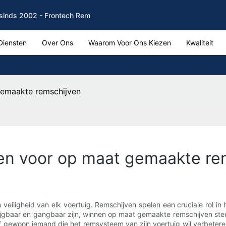
sinds 2002 - Frontech Rem
Diensten
Over Ons
Waarom Voor Ons Kiezen
Kwaliteit
gemaakte remschijven
zen voor op maat gemaakte re
 veiligheid van elk voertuig. Remschijven spelen een cruciale rol 
rijgbaar en gangbaar zijn, winnen op maat gemaakte remschijven ste
of gewoon iemand die het remsysteem van zijn voertuig wil verbeter