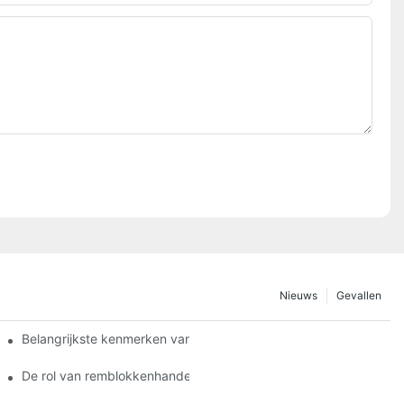
Nieuws
Gevallen
Belangrijkste kenmerken van een betrouwbare leverancier van 
n
De rol van remblokkenhandelaren bij voertuigonderhoud