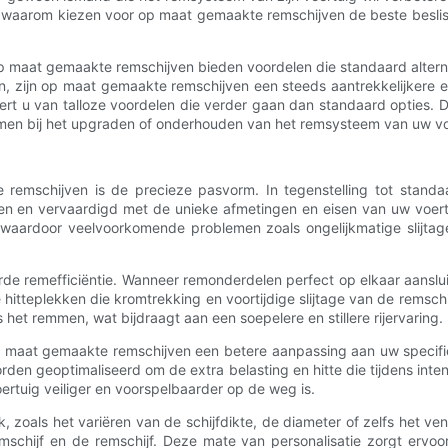
n op waarom kiezen voor op maat gemaakte remschijven de beste besli
op maat gemaakte remschijven bieden voordelen die standaard alter
en, zijn op maat gemaakte remschijven een steeds aantrekkelijkere 
eert u van talloze voordelen die verder gaan dan standaard opties.
nemen bij het upgraden of onderhouden van het remsysteem van uw vo
remschijven is de precieze pasvorm. In tegenstelling tot standaa
 en vervaardigd met de unieke afmetingen en eisen van uw voert
aardoor veelvoorkomende problemen zoals ongelijkmatige slijtage e
rde remefficiëntie. Wanneer remonderdelen perfect op elkaar aanslu
e hitteplekken die kromtrekking en voortijdige slijtage van de rems
et remmen, wat bijdraagt ​​aan een soepelere en stillere rijervaring.
maat gemaakte remschijven een betere aanpassing aan uw specifieke
orden geoptimaliseerd om de extra belasting en hitte die tijdens inte
rtuig veiliger en voorspelbaarder op de weg is.
oals het variëren van de schijfdikte, de diameter of zelfs het vent
schijf en de remschijf. Deze mate van personalisatie zorgt ervoor 