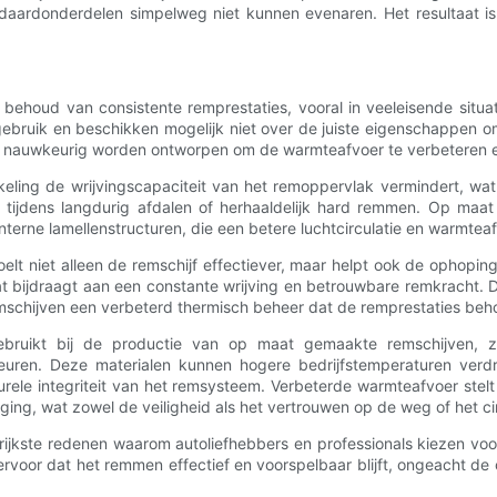
andaardonderdelen simpelweg niet kunnen evenaren. Het resultaat i
 behoud van consistente remprestaties, vooral in veeleisende situat
bruik en beschikken mogelijk niet over de juiste eigenschappen o
nauwkeurig worden ontworpen om de warmteafvoer te verbeteren en
ng de wrijvingscapaciteit van het remoppervlak vermindert, wat l
e tijdens langdurig afdalen of herhaaldelijk hard remmen. Op maa
nterne lamellenstructuren, die een betere luchtcirculatie en warmtea
elt niet alleen de remschijf effectiever, maar helpt ook de ophopi
 bijdraagt ​​aan een constante wrijving en betrouwbare remkracht.
mschijven een verbeterd thermisch beheer dat de remprestaties beh
bruikt bij de productie van op maat gemaakte remschijven, zo
uren. Deze materialen kunnen hogere bedrijfstemperaturen verdr
ele integriteit van het remsysteem. Verbeterde warmteafvoer stelt b
ng, wat zowel de veiligheid als het vertrouwen op de weg of het cir
rijkste redenen waarom autoliefhebbers en professionals kiezen vo
or dat het remmen effectief en voorspelbaar blijft, ongeacht de o