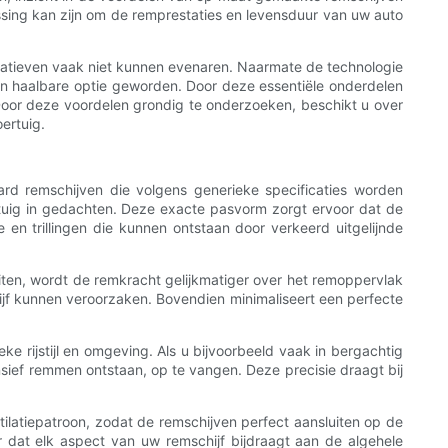
ssing kan zijn om de remprestaties en levensduur van uw auto
natieven vaak niet kunnen evenaren. Naarmate de technologie
en haalbare optie geworden. Door deze essentiële onderdelen
 Door deze voordelen grondig te onderzoeken, beschikt u over
ertuig.
rd remschijven die volgens generieke specificaties worden
uig in gedachten. Deze exacte pasvorm zorgt ervoor dat de
n trillingen die kunnen ontstaan ​​door verkeerd uitgelijnde
iten, wordt de remkracht gelijkmatiger over het remoppervlak
chijf kunnen veroorzaken. Bovendien minimaliseert een perfecte
 rijstijl en omgeving. Als u bijvoorbeeld vaak in bergachtig
nsief remmen ontstaan, op te vangen. Deze precisie draagt ​​bij
ilatiepatroon, zodat de remschijven perfect aansluiten op de
dat elk aspect van uw remschijf bijdraagt ​​aan de algehele