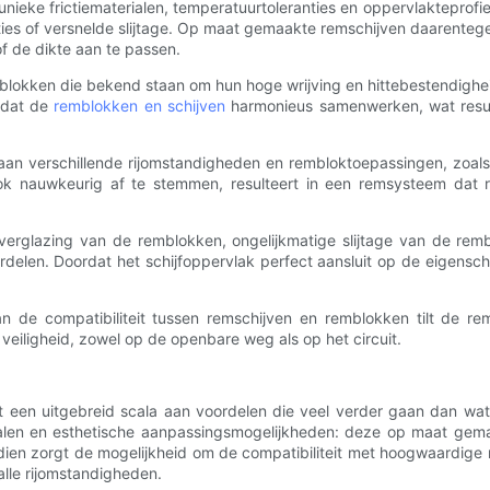
ieke frictiematerialen, temperatuurtoleranties en oppervlakteprofi
aties of versnelde slijtage. Op maat gemaakte remschijven daarente
f de dikte aan te passen.
emblokken die bekend staan ​​om hun hoge wrijving en hittebestendi
r dat de
remblokken en schijven
harmonieus samenwerken, wat resul
 verschillende rijomstandigheden en rembloktoepassingen, zoals c
ok nauwkeurig af te stemmen, resulteert in een remsysteem dat 
 verglazing van de remblokken, ongelijkmatige slijtage van de re
rdelen. Doordat het schijfoppervlak perfect aansluit op de eigens
an de compatibiliteit tussen remschijven en remblokken tilt de 
eiligheid, zowel op de openbare weg als op het circuit.
 een uitgebreid scala aan voordelen die veel verder gaan dan wat
len en esthetische aanpassingsmogelijkheden: deze op maat gemaa
n zorgt de mogelijkheid om de compatibiliteit met hoogwaardige r
alle rijomstandigheden.