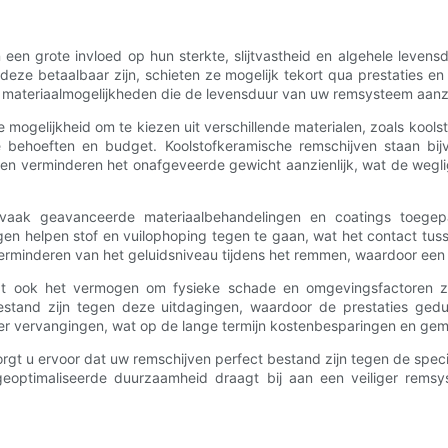
 een grote invloed op hun sterkte, slijtvastheid en algehele leve
 deze betaalbaar zijn, schieten ze mogelijk tekort qua prestaties
materiaalmogelijkheden die de levensduur van uw remsysteem aanzi
mogelijkheid om te kiezen uit verschillende materialen, zoals kool
e behoeften en budget. Koolstofkeramische remschijven staan ​​bi
alen verminderen het onafgeveerde gewicht aanzienlijk, wat de weg
vaak geavanceerde materiaalbehandelingen en coatings toegepa
n helpen stof en vuilophoping tegen te gaan, wat het contact tuss
rminderen van het geluidsniveau tijdens het remmen, waardoor een pr
mvat ook het vermogen om fysieke schade en omgevingsfactoren 
stand zijn tegen deze uitdagingen, waardoor de prestaties gedu
der vervangingen, wat op de lange termijn kostenbesparingen en gema
orgt u ervoor dat uw remschijven perfect bestand zijn tegen de spe
optimaliseerde duurzaamheid draagt ​​bij aan een veiliger remsy