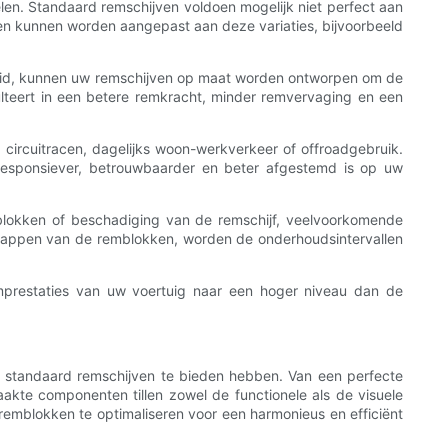
elen. Standaard remschijven voldoen mogelijk niet perfect aan
gen kunnen worden aangepast aan deze variaties, bijvoorbeeld
gheid, kunnen uw remschijven op maat worden ontworpen om de
teert in een betere remkracht, minder remvervaging en een
ircuitracen, dagelijks woon-werkverkeer of offroadgebruik.
responsiever, betrouwbaarder en beter afgestemd is op uw
mblokken of beschadiging van de remschijf, veelvoorkomende
chappen van de remblokken, worden de onderhoudsintervallen
remprestaties van uw voertuig naar een hoger niveau dan de
 standaard remschijven te bieden hebben. Van een perfecte
kte componenten tillen zowel de functionele als de visuele
emblokken te optimaliseren voor een harmonieus en efficiënt