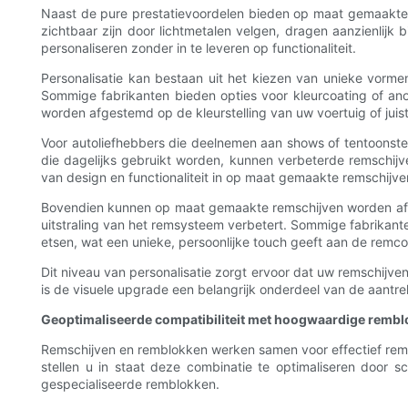
Naast de pure prestatievoordelen bieden op maat gemaakte r
zichtbaar zijn door lichtmetalen velgen, dragen aanzienlijk
personaliseren zonder in te leveren op functionaliteit.
Personalisatie kan bestaan ​​uit het kiezen van unieke vorm
Sommige fabrikanten bieden opties voor kleurcoating of anod
worden afgestemd op de kleurstelling van uw voertuig of juist
Voor autoliefhebbers die deelnemen aan shows of tentoonstell
die dagelijks gebruikt worden, kunnen verbeterde remschij
van design en functionaliteit in op maat gemaakte remschijv
Bovendien kunnen op maat gemaakte remschijven worden afg
uitstraling van het remsysteem verbetert. Sommige fabrikant
etsen, wat een unieke, persoonlijke touch geeft aan de rem
Dit niveau van personalisatie zorgt ervoor dat uw remschijven
is de visuele upgrade een belangrijk onderdeel van de aantr
Geoptimaliseerde compatibiliteit met hoogwaardige remb
Remschijven en remblokken werken samen voor effectief rem
stellen u in staat deze combinatie te optimaliseren door s
gespecialiseerde remblokken.