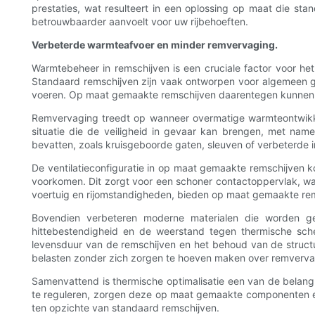
prestaties, wat resulteert in een oplossing op maat die st
betrouwbaarder aanvoelt voor uw rijbehoeften.
Verbeterde warmteafvoer en minder remvervaging.
Warmtebeheer in remschijven is een cruciale factor voor het
Standaard remschijven zijn vaak ontworpen voor algemeen ge
voeren. Op maat gemaakte remschijven daarentegen kunnen 
Remvervaging treedt op wanneer overmatige warmteontwikkeli
situatie die de veiligheid in gevaar kan brengen, met nam
bevatten, zoals kruisgeboorde gaten, sleuven of verbeterde i
De ventilatieconfiguratie in op maat gemaakte remschijven ko
voorkomen. Dit zorgt voor een schoner contactoppervlak, wat
voertuig en rijomstandigheden, bieden op maat gemaakte re
Bovendien verbeteren moderne materialen die worden ge
hittebestendigheid en de weerstand tegen thermische sche
levensduur van de remschijven en het behoud van de structur
belasten zonder zich zorgen te hoeven maken over remvervagi
Samenvattend is thermische optimalisatie een van de belang
te reguleren, zorgen deze op maat gemaakte componenten ervo
ten opzichte van standaard remschijven.