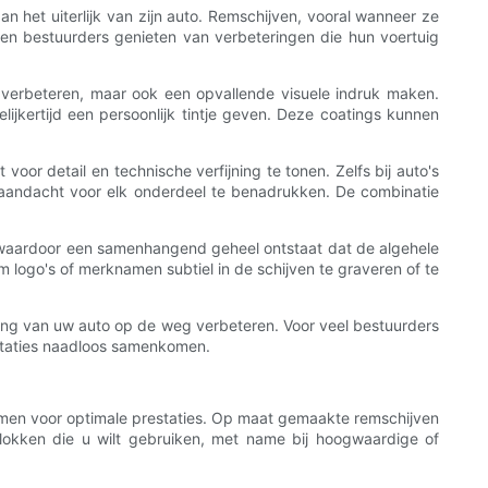
het uiterlijk van zijn auto. Remschijven, vooral wanneer ze
nnen bestuurders genieten van verbeteringen die hun voertuig
ie verbeteren, maar ook een opvallende visuele indruk maken.
ijkertijd een persoonlijk tintje geven. Deze coatings kunnen
or detail en technische verfijning te tonen. Zelfs bij auto's
 aandacht voor elk onderdeel te benadrukken. De combinatie
waardoor een samenhangend geheel ontstaat dat de algehele
logo's of merknamen subtiel in de schijven te graveren of te
raling van uw auto op de weg verbeteren. Voor veel bestuurders
estaties naadloos samenkomen.
men voor optimale prestaties. Op maat gemaakte remschijven
mblokken die u wilt gebruiken, met name bij hoogwaardige of