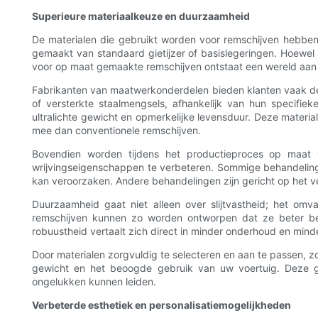
Superieure materiaalkeuze en duurzaamheid
De materialen die gebruikt worden voor remschijven hebben
gemaakt van standaard gietijzer of basislegeringen. Hoewel
voor op maat gemaakte remschijven ontstaat een wereld aan 
Fabrikanten van maatwerkonderdelen bieden klanten vaak de 
of versterkte staalmengsels, afhankelijk van hun specifiek
ultralichte gewicht en opmerkelijke levensduur. Deze materi
mee dan conventionele remschijven.
Bovendien worden tijdens het productieproces op maat 
wrijvingseigenschappen te verbeteren. Sommige behandelinge
kan veroorzaken. Andere behandelingen zijn gericht op het ve
Duurzaamheid gaat niet alleen over slijtvastheid; het o
remschijven kunnen zo worden ontworpen dat ze beter be
robuustheid vertaalt zich direct in minder onderhoud en min
Door materialen zorgvuldig te selecteren en aan te passen, z
gewicht en het beoogde gebruik van uw voertuig. Deze ge
ongelukken kunnen leiden.
Verbeterde esthetiek en personalisatiemogelijkheden