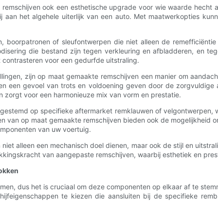
emschijven ook een esthetische upgrade voor wie waarde hecht aan 
 bij aan het algehele uiterlijk van een auto. Met maatwerkopties ku
en, boorpatronen of sleufontwerpen die niet alleen de remefficiënt
isering die bestand zijn tegen verkleuring en afbladderen, en tegel
 contrasteren voor een gedurfde uitstraling.
ingen, zijn op maat gemaakte remschijven een manier om aandacht vo
ven een gevoel van trots en voldoening geven door de zorgvuldige
en zorgt voor een harmonieuze mix van vorm en prestatie.
estemd op specifieke aftermarket remklauwen of velgontwerpen, 
en van op maat gemaakte remschijven bieden ook de mogelijkheid om 
componenten van uw voertuig.
 niet alleen een mechanisch doel dienen, maar ook de stijl en uitst
ekkingskracht van aangepaste remschijven, waarbij esthetiek en pr
lokken
men, dus het is cruciaal om deze componenten op elkaar af te stem
chijfeigenschappen te kiezen die aansluiten bij de specifieke re