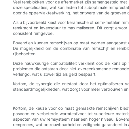
Veel remblokken voor de aftermarket zijn samengesteld met un
deze specificaties, wat kan leiden tot suboptimale remprest
door de oppervlakteafwerking, het ontwerp van de groeven o
Als u bijvoorbeeld kiest voor keramische of semi-metalen r
remkracht en levensduur te maximaliseren. Dit zorgt ervoo
consistent remgevoel.
Bovendien kunnen remschijven op maat worden aangepast aan
De mogelijkheid om de combinatie van remschijf en rembl
rijbehoeften.
Deze nauwkeurige compatibiliteit verkleint ook de kans op
problemen die ontstaan ​​door niet-overeenkomende remonde
verlengd, wat u zowel tijd als geld bespaart.
Kortom, de synergie die ontstaat door het optimaliseren v
standaardmogelijkheden, wat zorgt voor meer vertrouwen en v
---
Kortom, de keuze voor op maat gemaakte remschijven biedt
pasvorm en verbeterde warmteafvoer tot superieure materia
aspecten van uw remsysteem naar een hoger niveau. Bovendie
remproces, wat betrouwbaarheid en veiligheid garandeert in 