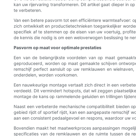
kan uw rijervaring transformeren. Dit artikel gaat dieper i
te verbeteren.
Van een betere pasvorm tot een efficiëntere warmteafvoer: 
zich ontwikkelt en productietechnieken toegankelijker word
specifiek af te stemmen op de eisen van uw voertuig, profit
de kennis die nodig is om een ​​weloverwogen beslissing te 
Pasvorm op maat voor optimale prestaties
Een van de belangrijkste voordelen van op maat gemaakte 
geproduceerd, worden op maat gemaakte schijven ontworpen
remschijf perfect aansluit op uw remklauwen en wielnaven, w
onderdelen, worden voorkomen.
Een nauwkeurige montage vertaalt zich direct in een verbete
verdeeld. Dit vermindert hotspots, dat wil zeggen plaatselijk
montage de kans op rammelende geluiden en trillingen tijdens h
Naast een verbeterde mechanische compatibiliteit bieden op 
gebied rijdt of sportief rijdt, kan een aangepaste remschijf w
aan een consistent pedaalgevoel en respons, waardoor uw voe
Bovendien maakt het maatwerkproces aanpassingen mogelijk, z
specificaties van de remklauwen en de ruimte tussen de rem