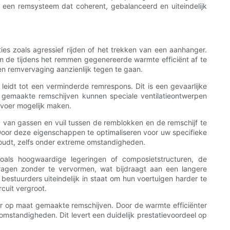
s een remsysteem dat coherent, gebalanceerd en uiteindelijk
ies zoals agressief rijden of het trekken van een aanhanger.
m de tijdens het remmen gegenereerde warmte efficiënt af te
 remvervaging aanzienlijk tegen te gaan.
eidt tot een verminderde remrespons. Dit is een gevaarlijke
t gemaakte remschijven kunnen speciale ventilatieontwerpen
fvoer mogelijk maken.
ng van gassen en vuil tussen de remblokken en de remschijf te
 Door deze eigenschappen te optimaliseren voor uw specifieke
oudt, zelfs onder extreme omstandigheden.
als hoogwaardige legeringen of composietstructuren, de
agen zonder te vervormen, wat bijdraagt ​​aan een langere
estuurders uiteindelijk in staat om hun voertuigen harder te
cuit vergroot.
or op maat gemaakte remschijven. Door de warmte efficiënter
mstandigheden. Dit levert een duidelijk prestatievoordeel op