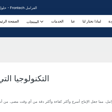
حلول فرامل السيارات لفرامل وسادات وأقراص الفرامل الأصلية منذ عام 2002 - Frontech الفرامل
دة
لماذا تختار لنا
عنا
الخدمات
الصفحة الرئي
المنتجات
التكنولوجيا الت
رامل، مما جعل الإنتاج أسرع وأكثر كفاءة وأكثر دقة من أي وقت مضى. من أنظمة 