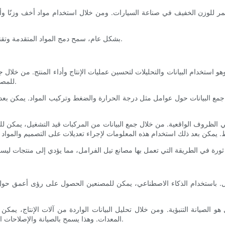
مستمر للوزن الخفيف في صناعة السيارات. ومن خلال استخدام مواد أخف وزنًا وأ
بشكل عام، سمح دمج المواد المتقدمة وتقنيات التصنيع بتطوير وسادات الفرامل التي توفر أداءً فائقًا ومتانة وكفاءة.
و استخدام البيانات والتحليلات لتحسين عمليات الإنتاج وأداء المنتج. من خلال 
للمصنعين الحصول على رؤى قيمة يمكن استخدامها لتحسين الجودة والكفاءة.
مع البيانات حول عوامل مثل درجة الحرارة والضغط وتركيب المواد. يمكن بعد ذل
 في الظروف الواقعية. من خلال جمع البيانات من المركبات قيد التشغيل، يمكن ل
و الصيانة التنبؤية. ومن خلال تحليل البيانات الواردة من آلات الإنتاج، يمكن
المعدات. وهذا يسمح بالصيانة والإصلاحات الاستباقية، مما يقلل من وقت التوقف عن العمل ويمنع الأعطال المكلفة.