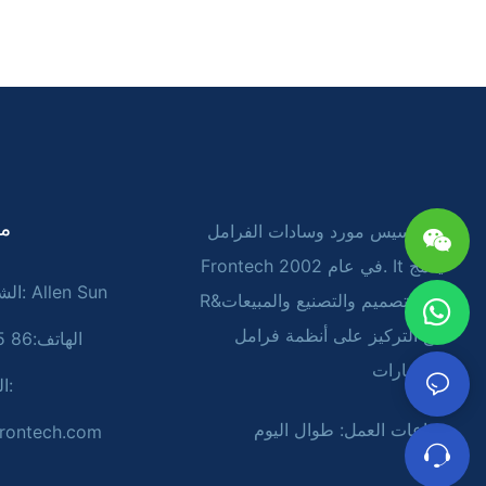
tact
تم تأسيس مورد وسادات الفرامل
Frontech في عام 2002. It يدمج
الشخص المسؤول: Allen Sun
R&د ـ التصميم والتصنيع والمبيعات
مع التركيز على أنظمة فرامل
الهاتف:86 18054616875
السيارات
ال
ساعات العمل: طوال اليوم
rontech.com