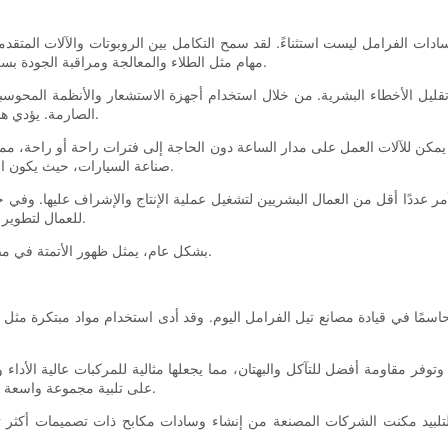
ات الفرامل ليست استثناءً. لقد سمح التكامل بين الروبوتات والآلات المتقدمة ب
مهام مثل الطلاء والمعالجة ومراقبة الجودة بسرعة ودقة تفوق بكثير ما يمكن تحقيقه بواسطة العمال البشريين وحدهم.
 تقليل الأخطاء البشرية. من خلال استخدام أجهزة الاستشعار والأنظمة المحوسب
الصارمة. يؤدي هذا في النهاية إلى توفير وسادات فرامل أكثر أمانًا وموثوقية للمستهلكين.
اج. يمكن للآلات العمل على مدار الساعة دون الحاجة إلى فترات راحة أو راحة، 
صناعة السيارات، حيث يكون الطلب على وسادات الفرامل ثابتًا ولا يمكن التنبؤ به في كثير من الأحيان.
لأمر عددًا أقل من العمال البشريين لتشغيل عملية الإنتاج والإشراف عليها. وفي
للعمال لتطوير مهارات جديدة في صيانة الآلات المتقدمة واستكشاف الأخطاء وإصلاحها.
بشكل عام، يمثل ظهور الأتمتة في مصانع تيل الفرامل تقدمًا تكنولوجيًا كبيرًا يشكل مستقبل صناعة السيارات.
ًا حاسمًا في قيادة مصانع تيل الفرامل اليوم. وقد أدى استخدام مواد مبتكرة مثل
توفر مقاومة أفضل للتآكل والبهتان، مما يجعلها مثالية للمركبات عالية الأداء
على تلبية مجموعة واسعة من احتياجات السيارات، بدءًا من سيارات الركاب وحتى سيارات السباق.
تلبيد مكنت الشركات المصنعة من إنشاء وسادات مكابح ذات تصميمات أكثر تعقي