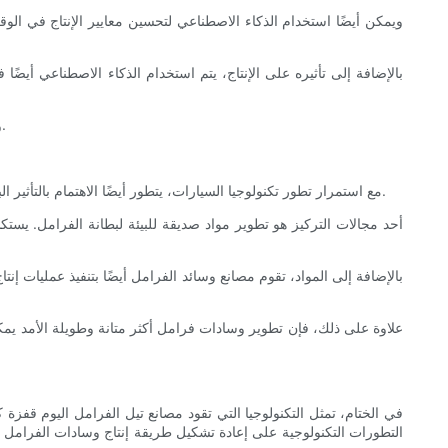
ويمكن أيضًا استخدام الذكاء الاصطناعي لتحسين معايير الإنتاج في الو
بالإضافة إلى تأثيره على الإنتاج، يتم استخدام الذكاء الاصطناعي أي
وبشكل عام، يمثل دمج الذكاء الاصطناعي في تصنيع وسادات الفرامل خطوة مهمة إلى الأمام في السعي لتحقيق قدر أكبر من الكفاءة والجودة والابتكار.
مع استمرار تطور تكنولوجيا السيارات، يتطور أيضًا الاهتمام بالتأثير البيئي. تركز مصانع وسادات الفرامل بشكل متزايد على تطوير المنتجات والعمليات التي تقلل من بصمتها البيئية وتساهم في ممارسات التصنيع المستدامة.
أحد مجالات التركيز هو تطوير مواد صديقة للبيئة لبطانة الفرامل. ي
بالإضافة إلى المواد، تقوم مصانع وسائد الفرامل أيضًا بتنفيذ عمليات إنت
علاوة على ذلك، فإن تطوير وسادات فرامل أكثر متانة وطويلة الأمد يمكن 
في الختام، تمثل التكنولوجيا التي تقود مصانع تيل الفرامل اليوم قفزة كب
التطورات التكنولوجية على إعادة تشكيل طريقة إنتاج وسادات الفرامل و