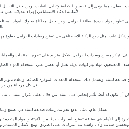
قت الفعلي، مما يؤدي إلى تحسين الكفاءة وتقليل النفايات. ومن خلال التحليل ا
لأنظمة الذكاء الاصطناعي إجراء تعديلات على عملية الإنتاج مما يؤدي إلى زيادة الإنتاجية وتحسين جودة المنتج بشكل عام.
ضًا في تطوير مواد جديدة لبطانة الفرامل. ومن خلال محاكاة سلوك المواد ال
الشركات المصنعة على تحديد المواد الواعدة لمزيد من الاختبار والتحسين.
ستكشف المصنعون مواد وتركيبات بديلة تقلل أو تقضي على استخدام المواد الضا
اج صديقة للبيئة. ويشمل ذلك استخدام المعدات الموفرة للطاقة، وإعادة تدوير النف
في كل مرحلة من مراحل الإنتاج، يمكن للمصنعين المساهمة في صناعة سيارات أكثر استدامة.
أن يكون له أيضًا تأثير إيجابي على البيئة. من خلال تقليل تكرار استبدال تيل
بشكل عام، يمثل الدفع نحو ممارسات صديقة للبيئة في تصنيع وسادات الفرامل خطوة إيجابية نحو صناعة سيارات أكثر استدامة ومسؤولية.
يرة إلى الأمام في صناعة تصنيع السيارات. بدءًا من الأتمتة والمواد المتقدمة و
تحسين سلامة وأداء واستدامة المركبات على الطريق. ومع الابتكار المستمر وال