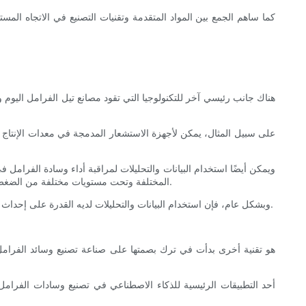
كما ساهم الجمع بين المواد المتقدمة وتقنيات التصنيع في الاتجاه ال
هناك جانب رئيسي آخر للتكنولوجيا التي تقود مصانع تيل الفرامل اليوم وه
على سبيل المثال، يمكن لأجهزة الاستشعار المدمجة في معدات الإنتاج ج
ويمكن أيضًا استخدام البيانات والتحليلات لمراقبة أداء وسادة الفرامل
المختلفة وتحت مستويات مختلفة من الضغط. يمكن بعد ذلك استخدام هذه المعلومات لإجراء تعديلات على التصميم والمواد مما ينتج عنه وسادات فرامل أكثر ملاءمة للاستخدام في العالم الحقيقي.
وبشكل عام، فإن استخدام البيانات والتحليلات لديه القدرة على إحداث ثورة في الطريقة التي تعمل بها مصانع تيل الفرامل، مما يؤدي إلى منتجات ليست ذات جودة أعلى فحسب، بل أيضًا أكثر ملاءمة لاحتياجات المستهلكين.
أحد التطبيقات الرئيسية للذكاء الاصطناعي في تصنيع وسادات الفرامل ه