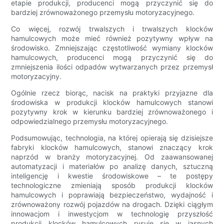
etapie produkcji, producenci mogą przyczynić się do
bardziej zrównoważonego przemysłu motoryzacyjnego.
Co więcej, rozwój trwalszych i trwalszych klocków
hamulcowych może mieć również pozytywny wpływ na
środowisko. Zmniejszając częstotliwość wymiany klocków
hamulcowych, producenci mogą przyczynić się do
zmniejszenia ilości odpadów wytwarzanych przez przemysł
motoryzacyjny.
Ogólnie rzecz biorąc, nacisk na praktyki przyjazne dla
środowiska w produkcji klocków hamulcowych stanowi
pozytywny krok w kierunku bardziej zrównoważonego i
odpowiedzialnego przemysłu motoryzacyjnego.
Podsumowując, technologia, na której opierają się dzisiejsze
fabryki klocków hamulcowych, stanowi znaczący krok
naprzód w branży motoryzacyjnej. Od zaawansowanej
automatyzacji i materiałów po analizę danych, sztuczną
inteligencję i kwestie środowiskowe – te postępy
technologiczne zmieniają sposób produkcji klocków
hamulcowych i poprawiają bezpieczeństwo, wydajność i
zrównoważony rozwój pojazdów na drogach. Dzięki ciągłym
innowacjom i inwestycjom w technologię przyszłość
produkcji klocków hamulcowych rysuje się w jasnych