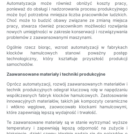
Automatyzacja może również obniżyć koszty pracy,
ponieważ do obsługi i nadzorowania procesu produkcyjnego
może być potrzebna mniejsza liczba pracowników ludzkich.
Choć może to budzić obawy związane ze zmianą miejsca
pracy, stwarza również pracownikom możliwości rozwijania
nowych umiejętności w zakresie konserwacji i rozwiązywania
problemów z zaawansowanymi maszynami.
Ogólnie rzecz biorąc, wzrost automatyzacji w fabrykach
klocków hamulcowych stanowi poważny postęp
technologiczny, który kształtuje przyszłość produkcji
samochodów.
Zaawansowane materiały i techniki produkcyjne
Oprócz automatyzacji, rozwój zaawansowanych materiałów i
technik produkcyjnych odegrał kluczową rolę w napędzaniu
współczesnych fabryk klocków hamulcowych. Zastosowanie
innowacyjnych materiałów, takich jak kompozyty ceramiczne
i włókno węglowe, zaowocowało klockami hamulcowymi,
które zapewniają lepszą wydajność i trwałość.
Te zaawansowane materiały są w stanie wytrzymać wyższe
temperatury i zapewniają lepszą odporność na zużycie i
blaknięcie, dzięki czemu idealnie nadają się do pojazdów o