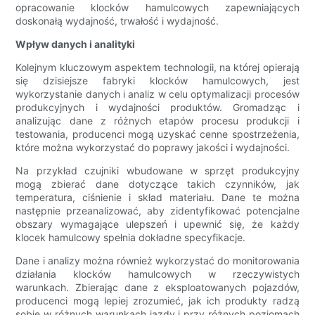
opracowanie klocków hamulcowych zapewniających
doskonałą wydajność, trwałość i wydajność.
Wpływ danych i analityki
Kolejnym kluczowym aspektem technologii, na której opierają
się dzisiejsze fabryki klocków hamulcowych, jest
wykorzystanie danych i analiz w celu optymalizacji procesów
produkcyjnych i wydajności produktów. Gromadząc i
analizując dane z różnych etapów procesu produkcji i
testowania, producenci mogą uzyskać cenne spostrzeżenia,
które można wykorzystać do poprawy jakości i wydajności.
Na przykład czujniki wbudowane w sprzęt produkcyjny
mogą zbierać dane dotyczące takich czynników, jak
temperatura, ciśnienie i skład materiału. Dane te można
następnie przeanalizować, aby zidentyfikować potencjalne
obszary wymagające ulepszeń i upewnić się, że każdy
klocek hamulcowy spełnia dokładne specyfikacje.
Dane i analizy można również wykorzystać do monitorowania
działania klocków hamulcowych w rzeczywistych
warunkach. Zbierając dane z eksploatowanych pojazdów,
producenci mogą lepiej zrozumieć, jak ich produkty radzą
sobie w różnych warunkach jazdy i przy różnych poziomach