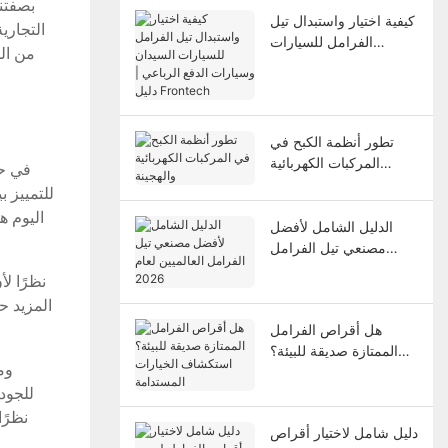
بصفتنا
كيفية اختيار واستبدال تيل
التجاري
الفرامل للسيارات
من ال
السيدان وسيارات الدفع
الرباعي | دليل Frontech
تطور أنظمة الكبح في
المركبات الكهربائية
في حي
والهجينة
للتمييز ب
اليوم ه
الدليل الشامل لأفضل
مصنعي تيل الفرامل
العالميين لعام 2026
نظرًا ل
المزيد ح
هل أقراص الفرامل
الممتازة صديقة للبيئة؟
وم
استكشاف الخيارات
المستدامة
دليل شامل لاختيار أقراص