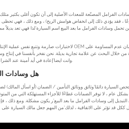
دات الفرامل المصنّعة للمعدات الأصلية إلى أن تكون أغلى بكثير مثلك’إع
ا ، فقد يؤدي ذلك إلى انخفاض هوامش الربح) ، ومع ذلك ، فهي تحظى بشع
ن تحمل وسادات الفرامل ما بعد البيع اسم السيارة’لذا فهي تعد بديلاً 
 من خلال البحث عن علامة تجارية بديلة. نحن نفخر بأنفسنا في إنتاج و
الفرامل المصنعة من قبل OEM – وانت ايضا’إعادة في أيد أمينة عند الشراء بكميات كبيرة أو بالجملة منا.
هل وسادات الف
حص السيارة دائمًا’وثائق ووثائق التأمين / الضمان (أو اسأل المالك
 بشكل عام ، لا توفر الضمانات غطاءًا للأجزاء المستهلكة التي من المتوق
التبديل إلى وسادات الفرامل ما بعد البيع’ر يكون مشكلة. ومع ذلك ، 
 ككل قد تؤثر على الاتفاقية ، لذلك’من المهم جعل مالك السيارة على 