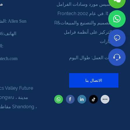
tact
تم تأسيس مورد وسادات الفرامل
Frontech في عام 2002. It يدمج
الشخص المسؤول: Allen Sun
R&د ـ التصميم والتصنيع والمبيعات
مع التركيز على أنظمة فرامل
الهاتف:86 18054616875
السيارات
ال
ساعات العمل: طوال اليوم
ntech.com
الاتصال بنا
cs Valley Future