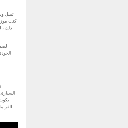
تميل وسا
كنت موزعً
ذلك ، ل
الجودة
اف
السيارة.
يكون 
الفرامل