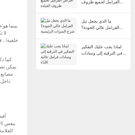
الفرامل لجميع ظروف
القيادة
ما الذي يجعل تيل
بينما هو’
الفرامل عالي الجودة؟
لا ت
شرح الميزات الرئيسية
خلفية) ، 
لماذا يجب عليك التفكير
في الترقية إلى وسادات
كما ذك
فرامل عالية الأداء
يمكن تصن
مصانع م
داخل 
العلامة