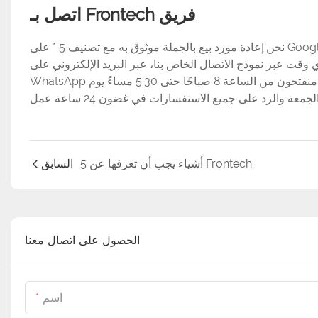
اتصل بـ Frontech فريق
نحن’إعادة مورد بيع بالجملة موثوق به مع تصنيف 5 * على Google و Alibaba (بالإضافة إلى معدل التسليم في الوقت المحدد بنسبة 100 ٪!).
نموذج الاتصال الخاص بنا، عبر البريد الإلكتروني على sales@frontech.com، أو عن طريق إرسال رسالة لنا على
WhatsApp على +86 18054616875 حيث سيكون أحد أعضاء فريقنا سعيدًا بالمساعدة. نحن منفتحون من الساعة 8 صباحًا حتى 5:30 مساءً يوم
5 أشياء يجب أن تعرفها عن Frontech
السابق
الحصول على اتصال معنا
اسم