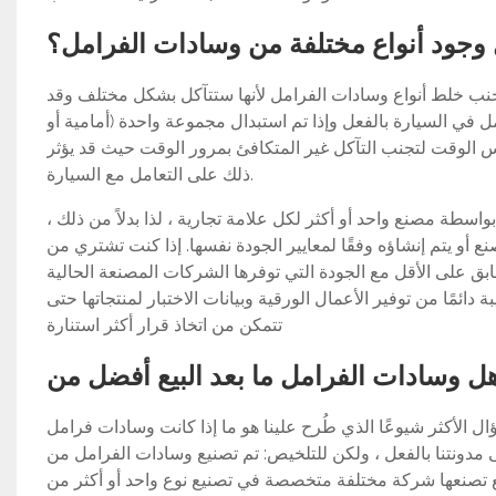
وجود أنواع مختلفة من وسادات الفرامل؟
د تجنب خلط أنواع وسادات الفرامل لأنها ستتآكل بشكل مختلف وقد
امل في السيارة بالفعل وإذا تم استبدال مجموعة واحدة (أمامية أو
الوقت لتجنب التآكل غير المتكافئ بمرور الوقت حيث قد يؤثر
ذلك على التعامل مع السيارة.
واسطة مصنع واحد أو أكثر لكل علامة تجارية ، لذا بدلاً من ذلك ،
أو يتم إنشاؤه وفقًا لمعايير الجودة نفسها. إذا كنت تشتري من
طابق على الأقل مع الجودة التي توفرها الشركات المصنعة الحالية
مًا من توفير الأعمال الورقية وبيانات الاختبار لمنتجاتها حتى
تتمكن من اتخاذ قرار أكثر استنارة
لأكثر شيوعًا الذي طُرح علينا هو ما إذا كانت وسادات فرامل OEM أفضل من وسادات فرامل ما بعد البيع ولدينا منشور كامل حول
عل ، ولكن للتلخيص: تم تصنيع وسادات الفرامل من OEM (الشركة المصنعة للمعدات الأصلية) بنفس
بيع تصنعها شركة مختلفة متخصصة في تصنيع نوع واحد أو أكثر من