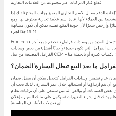
قطع غيار المركبات عبر مجموعة من العلامات التجارية.
ادة الدفع مقابل الاسم التجاري المتميز بجانب المنتج (لذلك إذا
بية بين العملاء لأنها’إعادة اسم علامة تجارية معترف بها. ومع
ممتازًا وأرخص سعرًا لأن جودة المنتج نفسه يمكن أن تكون مشابهة
جدًا لجزء OEM
Frontech’تخضع جميع أجزاء s لاختبارات صارمة وتتبع نفس عملية الإنتاج مثل العديد من وسادات فرامل OEM لضمان عدم المساومة على
سادات الفرامل التي تكون جيدة (وأحيانًا أفضل) من بعض وسادات
رامل ما بعد البيع تبطل السيارة’الضمان؟
) لضمان عدم تضمين وسادات الفرامل كتعديل يمكن أن يبطل ضمان
ع أن يتم ارتداؤها أو استبدالها خلال عمر السيارة ، لذلك يجب أن
فإن بعض الضمانات أو بوالص التأمين ستنص على أن ترقيات نظام
علم بذلك قبل إجراء التغييرات (سيكون على مالك السيارة إعلان
أي تعديلات للأطراف المناسبة)