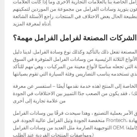
مل الخاصة بنا بالعلامات التجارية الأخرى وما إذا كانت العلامات
موزعون بتوريد وسادات الفرامل من مجموعة من الموردين لتمكينهم
يعة الحال بعض الاختلاف في المنتجات. راجع الأسئلة الشائعة
أدناه لمعرفة المزيد.
و الشركات المصنعة لفرامل الفرامل مهمة؟
لمصنعة تفعل ذلك بالتأكيد وكذلك نوع وسادة الفرامل. لدينا دليل
الأنواع الثلاثة الرئيسية من وسادات الفرامل المتوفرة في السوق
تي تجعله مناسبًا لأنواع معينة من المركبات ، وهي’مهم للتأكد
الخاصة إلى المنتج (هذه خدمة نقدمها أيضًا – استفسر عن معرفة
، فقد يكون من الصعب جدًا التمييز بين الاختلافات في الجودة
من علامة تجارية إلى أخرى
 الأمر بعملية التصنيع ، وهذا سيحدث فرقًا بين وسادات الفرامل
منخفضة الجودة وتيل الفرامل عالية الجودة. في Frontech، نحن حاصلون على شهادة TUV للجودة ومنتجاتنا تتبع نفس عملية الإنتاج والمبادئ
التوجيهية الصارمة مثل العديد من وسادات الفرامل OEM. (نظرًا لأن منتجاتنا مناسبة لمجموعة من المركبات ، يمكن تقديم التفاصيل الكاملة
ومواصفات المنتجات الفردية عند الطلب.)