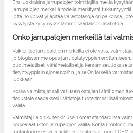
Ensiluokkaisina jarrupalojen toimittajilta meiltä kysyt
jarrupalojen merkeillä todella merkitystä tukkumyyntiä ost
jotta he voivat ylläpitää varastotasoja eri paikoissa, jote
kysytyistä kysymyksistämme saadaksesi lisätietoja.
Onko jarrupalojen merkeillä tai valmist
Vaikka itse jarrupalojen merkeillä ei ole väliä, valmistaj
jo blogissamme opas jarrupalatyyppien erottamiseen, 
puolimetalliset, vähämetalliset ja keraamiset. Jokaisell
tietyntyyppisiin ajoneuvoihin, ja se’On tärkeää varmist
luokkaan
Koska valmistajat sallivat usein ostajien lisätä oman
tiedustele saadaksesi lisätietoja tuotenimesi lisäämisestä
välillä
Valmistajilla on kuitenkin usein omat standardinsa val
korkealaatuisten jarrupalojen välillä. Kohta Frontech, 
tuotantoprosessia ja tiukkoja ohjeita kuin monet OEM-j