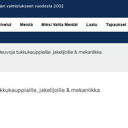
evyjen valmistukseen vuodesta 2002
lvelut
Meistä
Miksi Valita Meidät
Laatu
Tapaukset
euvoja tukkukauppiaille, jakelijoille & mekaniikka
kukauppiaille, jakelijoille & mekaniikka