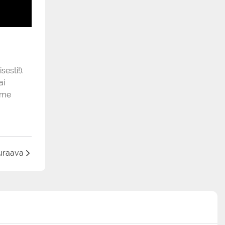
esti!).
ai
mme
uraava