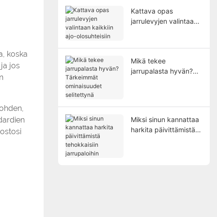
Kattava opas
jarrulevyjen valintaan
kaikkiin ajo-
olosuhteisiin
a, koska
Mikä tekee
ja jos
jarrupalasta hyvän?
n
Tärkeimmät
ominaisuudet
selitettynä
kohden,
dardien
Miksi sinun kannattaa
harkita päivittämistä
kostosi
tehokkaisiin
jarrupaloihin