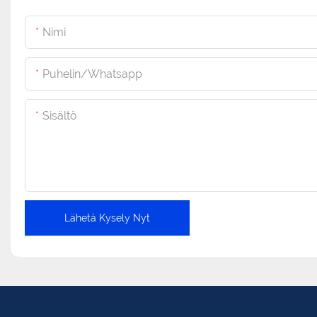
Nimi
Puhelin/whatsapp
Sisältö
Lähetä Kysely Nyt