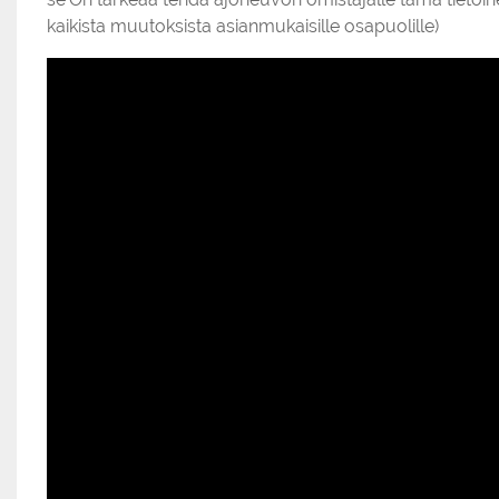
kaikista muutoksista asianmukaisille osapuolille)