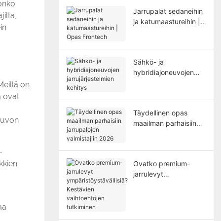
 onko
Jarrupalat sedaneihin
ilta,
ja katumaastureihin |
in
Opas Frontech
Sähkö- ja
hybridiajoneuvojen
jarrujärjestelmien
Meillä on
kehitys
ä ovat
Täydellinen opas
neuvon
maailman parhaisiin
jarrupalojen
valmistajiin 2026
–
rkkien
Ovatko premium-
jarrulevyt
ympäristöystävällisiä?
Kestävien
vaihtoehtojen
aa
tutkiminen