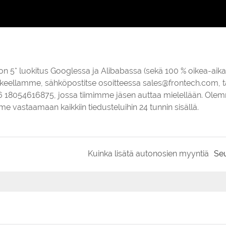
n 5* luokitus Googlessa ja Alibabassa (sekä 100 % oikea-aikais
keellamme, sähköpostitse osoitteessa sales@frontech.com, t
6 18054616875, jossa tiimimme jäsen auttaa mielellään. Ole
e vastaamaan kaikkiin tiedusteluihin 24 tunnin sisällä.
Kuinka lisätä autonosien myyntiä
Se