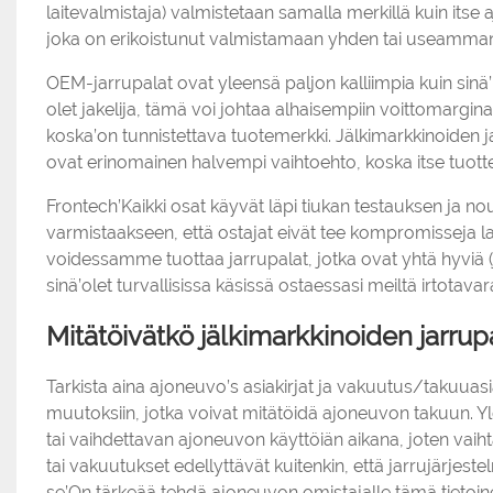
laitevalmistaja) valmistetaan samalla merkillä kuin itse 
joka on erikoistunut valmistamaan yhden tai useamman 
OEM-jarrupalat ovat yleensä paljon kalliimpia kuin sin
olet jakelija, tämä voi johtaa alhaisempiin voittomargin
koska’on tunnistettava tuotemerkki. Jälkimarkkinoiden j
ovat erinomainen halvempi vaihtoehto, koska itse tuot
Frontech’Kaikki osat käyvät läpi tiukan testauksen ja
varmistaakseen, että ostajat eivät tee kompromisseja l
voidessamme tuottaa jarrupalat, jotka ovat yhtä hyviä 
sinä’olet turvallisissa käsissä ostaessasi meiltä irtotava
Mitätöivätkö jälkimarkkinoiden jarru
Tarkista aina ajoneuvo’s asiakirjat ja vakuutus/takuuasiak
muutoksiin, jotka voivat mitätöidä ajoneuvon takuun. Yle
tai vaihdettavan ajoneuvon käyttöiän aikana, joten vaiht
tai vakuutukset edellyttävät kuitenkin, että jarrujärje
se’On tärkeää tehdä ajoneuvon omistajalle tämä tietoi