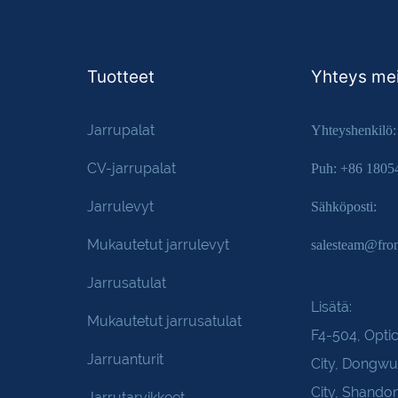
Tuotteet
Yhteys mei
Jarrupalat
Yhteyshenkilö:
CV-jarrupalat
Puh: +86 1805
Jarrulevyt
Sähköposti:
Mukautetut jarrulevyt
salesteam@fro
Jarrusatulat
Lisätä:
Mukautetut jarrusatulat
F4-504, Optic
Jarruanturit
City, Dongw
City, Shando
Jarrutarvikkeet