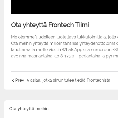
Ota yhteyttä Frontech Tiimi
Me olemme.’uudelleen luotettava tukkutoimittaja, jolla o
Ota meihin yhteyttä milloin tahansa yhteydenottolomak
lähettämällä meille viestin WhatsAppissa numeroon +8
avoinna maanantaina klo 8-17.30 – perjantaina ja pyrimm
Prev
5 asiaa, jotka sinun tulee tietää Frontechista
Ota yhteyttä meihin.