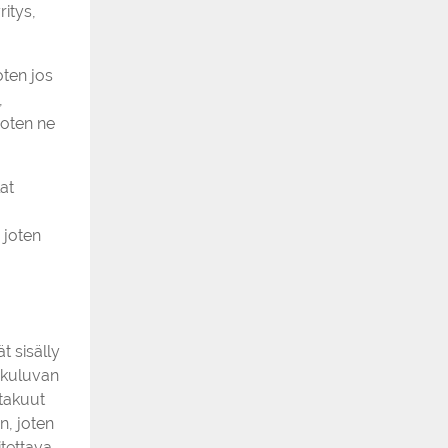
ritys,
oten jos
,
joten ne
at
 joten
t sisälly
n kuluvan
 takuut
n, joten
tettava