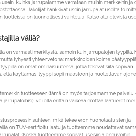
ään usein, kuinka jarrupalamme verrataan muihin merkkeihin ja
ettaessa. Jakelijat hankkivat usein jarrupalat useilta toimittaj
n tuotteissa on luonnollisesti vaihtelua. Katso alla olevista use
ajilla väliä?
alla on varmasti merkitystä, samoin kuin jarrupalojen tyypillä. 
mutta lyhyesti yhteenvetona: markkinoiden kolme päätyyppi
a tyypillä on omat ominaisuutensa, jotka tekevät siitä sopivan
aa, että käyttämäsi tyyppi sopii maastoon ja huollettavan ajo
 tuotemerkin tuotteeseen (tämä on myös tarjoamamme palvelu 
 jarrupaloihisi), voi olla erittäin vaikeaa erottaa laatuerot me
mistusprosessin suhteen, mikä tekee eron huonolaatuisten ja
meillä on TUV-sertifioitu laatu ja tuotteemme noudattavat sam
arrupalat. (Koska tuotteemme sopivat useisiin ajoneuvoihin,