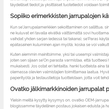
täydelliset tiedot ja yksittäiset tuotetiedot voidaan toim
Sopiiko erimerkkisten jarrupalojen kä
Kun se’Jarrupalamerkkien sekoittaminen on sallittua, si
ne kuluvat eri tavalla eivätkä välttämättä sovi huoltam
vaihdat yhden sarjan (edessä tai takana), se’Paras käytän
epätasainen kuluminen ajan myötä, koska se voi vaikutt
Kuten aiemmin mainitsimme, yksi tai useampi valmistaj
joten sen sijaan se’On parasta varmistaa, että tuottees
mukaisesti. Jos ostat eri tehtailta, hanki tuotteista aina
olemassa olevien valmistajien toimittamaa laatua. Hyv
paperityötä ja testaustietoja tuotteistaan, jotta voit 
Ovatko jälkimarkkinoiden jarrupalat
Yleisin meiltä kysytty kysymys on, ovatko OEM-jarrupala
blogissamme täydellinen postaus jokaisen eduista ja h