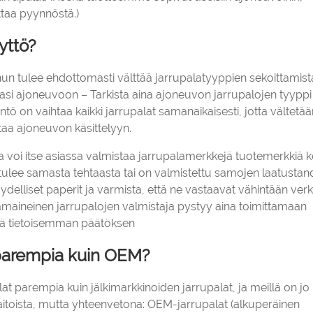
ittaa pyynnöstä.)
yttö?
nun tulee ehdottomasti välttää jarrupalatyyppien sekoittamist
aasi ajoneuvoon – Tarkista aina ajoneuvon jarrupalojen tyyppi 
tö on vaihtaa kaikki jarrupalat samanaikaisesti, jotta vältetää
aa ajoneuvon käsittelyyn.
a voi itse asiassa valmistaa jarrupalamerkkejä tuotemerkkiä 
i tulee samasta tehtaasta tai on valmistettu samojen laatustan
 täydelliset paperit ja varmista, että ne vastaavat vähintään ver
ämaineinen jarrupalojen valmistaja pystyy aina toimittamaan
tehdä tietoisemman päätöksen
 parempia kuin OEM?
t parempia kuin jälkimarkkinoiden jarrupalat, ja meillä on jo
aitoista, mutta yhteenvetona: OEM-jarrupalat (alkuperäinen