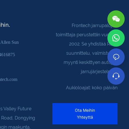
hin.
Frontech jarrupalojen
toimittaja perustettiin vuonna
 Allen Sun
2002. Se yhdistää R&D,
suunnittelu, valmistus ja
4616875
myynti keskittyen autojen
jarrujärjestelmiin
ntech.com
Aukioloajat: koko päivän
s Valley Future
Ota Meihin
Yhteyttä
u Road, Dongying
ngin maakunta,