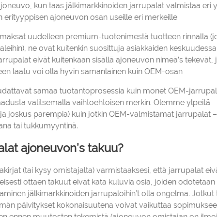
ajoneuvo, kun taas jälkimarkkinoiden jarrupalat valmistaa eri y
erityyppisen ajoneuvon osan useille eri merkeille.
ä’maksat uudelleen premium-tuotenimestä tuotteen rinnalla (j
aaleihin), ne ovat kuitenkin suosittuja asiakkaiden keskuudessa
arrupalat eivät kuitenkaan sisällä ajoneuvon nimeä’s tekevät, 
teen laatu voi olla hyvin samanlainen kuin OEM-osan
 noudattavat samaa tuotantoprosessia kuin monet OEM-jarrupal
aadusta valitsemalla vaihtoehtoisen merkin. Olemme ylpeitä
(ja joskus parempia) kuin jotkin OEM-valmistamat jarrupalat –
rana tai tukkumyyntinä.
palat ajoneuvon’s takuu?
irjat (tai kysy omistajalta) varmistaaksesi, että jarrupalat eivä
isesti ottaen takuut eivät kata kuluvia osia, joiden odotetaa
aminen jälkimarkkinoiden jarrupaloihin’t olla ongelma. Jotkut
stelmän päivitykset kokonaisuutena voivat vaikuttaa sopimuksee
nen ennen muutosten tekemistä (ajoneuvon omistajan on ilmoi