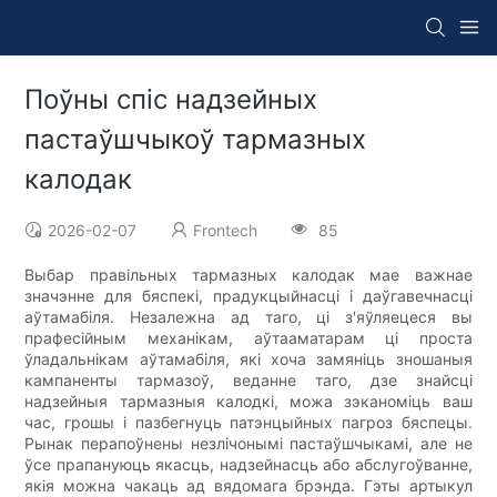
Поўны спіс надзейных
пастаўшчыкоў тармазных
калодак
2026-02-07
Frontech
85
Выбар правільных тармазных калодак мае важнае
значэнне для бяспекі, прадукцыйнасці і даўгавечнасці
аўтамабіля. Незалежна ад таго, ці з'яўляецеся вы
прафесійным механікам, аўтааматарам ці проста
ўладальнікам аўтамабіля, які хоча замяніць зношаныя
кампаненты тармазоў, веданне таго, дзе знайсці
надзейныя тармазныя калодкі, можа зэканоміць ваш
час, грошы і пазбегнуць патэнцыйных пагроз бяспецы.
Рынак перапоўнены незлічонымі пастаўшчыкамі, але не
ўсе прапануюць якасць, надзейнасць або абслугоўванне,
якія можна чакаць ад вядомага брэнда. Гэты артыкул