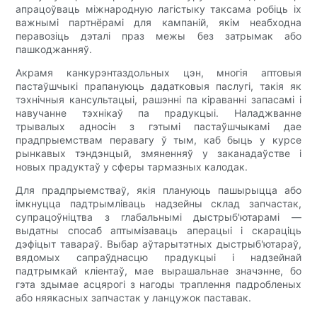
апрацоўваць міжнародную лагістыку таксама робіць іх
важнымі партнёрамі для кампаній, якім неабходна
перавозіць дэталі праз межы без затрымак або
пашкоджанняў.
Акрамя канкурэнтаздольных цэн, многія аптовыя
пастаўшчыкі прапануюць дадатковыя паслугі, такія як
тэхнічныя кансультацыі, рашэнні па кіраванні запасамі і
навучанне тэхнікаў па прадукцыі. Наладжванне
трывалых адносін з гэтымі пастаўшчыкамі дае
прадпрыемствам перавагу ў тым, каб быць у курсе
рынкавых тэндэнцый, змяненняў у заканадаўстве і
новых прадуктаў у сферы тармазных калодак.
Для прадпрыемстваў, якія плануюць пашырыцца або
імкнуцца падтрымліваць надзейны склад запчастак,
супрацоўніцтва з глабальнымі дыстрыб'ютарамі —
выдатны спосаб аптымізаваць аперацыі і скараціць
дэфіцыт тавараў. Выбар аўтарытэтных дыстрыб'ютараў,
вядомых сапраўднасцю прадукцыі і надзейнай
падтрымкай кліентаў, мае вырашальнае значэнне, бо
гэта здымае асцярогі з нагоды траплення падробленых
або няякасных запчастак у ланцужок паставак.