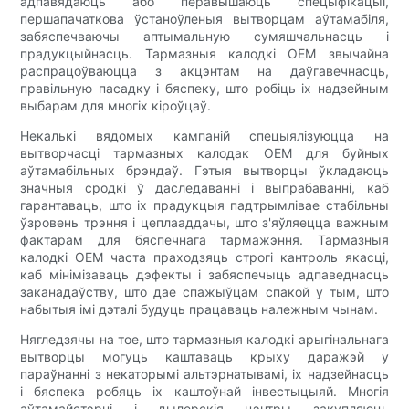
адпавядаюць або перавышаюць спецыфікацыі,
першапачаткова ўстаноўленыя вытворцам аўтамабіля,
забяспечваючы аптымальную сумяшчальнасць і
прадукцыйнасць. Тармазныя калодкі OEM звычайна
распрацоўваюцца з акцэнтам на даўгавечнасць,
правільную пасадку і бяспеку, што робіць іх надзейным
выбарам для многіх кіроўцаў.
Некалькі вядомых кампаній спецыялізуюцца на
вытворчасці тармазных калодак OEM для буйных
аўтамабільных брэндаў. Гэтыя вытворцы ўкладаюць
значныя сродкі ў даследаванні і выпрабаванні, каб
гарантаваць, што іх прадукцыя падтрымлівае стабільны
ўзровень трэння і цеплааддачы, што з'яўляецца важным
фактарам для бяспечнага тармажэння. Тармазныя
калодкі OEM часта праходзяць строгі кантроль якасці,
каб мінімізаваць дэфекты і забяспечыць адпаведнасць
заканадаўству, што дае спажыўцам спакой у тым, што
набытыя імі дэталі будуць працаваць належным чынам.
Нягледзячы на ​​тое, што тармазныя калодкі арыгінальнага
вытворцы могуць каштаваць крыху даражэй у
параўнанні з некаторымі альтэрнатывамі, іх надзейнасць
і бяспека робяць іх каштоўнай інвестыцыяй. Многія
аўтамайстэрні і дылерскія цэнтры закупляюць