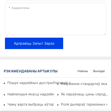
Задаволены
Адправіць Запыт Зараз
РЭКАМЕНДАВАНЫ АРТЫКУЛЫ
Навіны
Выпадкі
Пошук надзейных дыстрыб'ютараў тармазных калодак для 
Разуменне стандартаў якасц
Найлепшыя якасці надзейнага дылера тармазных калодак
Як параўнаць цэны сярод д
Чаму варта выбраць аўтарызаванага дылера тармазных к
Роля дылераў тармазных кал