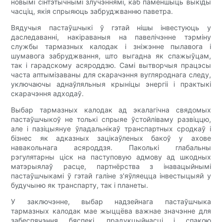
новымі сінтэтычнымі злучэннямі, каб паменшыць выкіды
часціц, якія спрыяюць забруджванню паветра.
Вядучыя пастаўшчыкі ў гэтай нішы інвестуюць у
даследаванні, накіраваныя на павелічэнне тэрміну
службы тармазных калодак і зніжэнне пылавога і
шумавога забруджвання, што выгадна як спажыўцам,
так і гарадскому асяроддзю. Самі вытворчыя працэсы
часта аптымізаваны для скарачэння вугляроднага следу,
уключаючы аднаўляльныя крыніцы энергіі і практыкі
скарачэння адходаў.
Выбар тармазных калодак ад экалагічна свядомых
пастаўшчыкоў не толькі спрыяе ўстойліваму развіццю,
але і пазіцыянуе ўладальнікаў транспартных сродкаў і
бізнес як адказных зацікаўленых бакоў у ахове
навакольнага асяроддзя. Паколькі глабальны
рэгулятарны ціск на паступовую адмову ад шкодных
матэрыялаў расце, партнёрства з інавацыйнымі
пастаўшчыкамі ў гэтай галіне з'яўляецца інвестыцыяй у
будучыню як транспарту, так і планеты.
У заключэнне, выбар надзейнага пастаўшчыка
тармазных калодак мае жыццёва важнае значэнне для
забеспячэння бяспекі, прадукцыйнасці і спакою