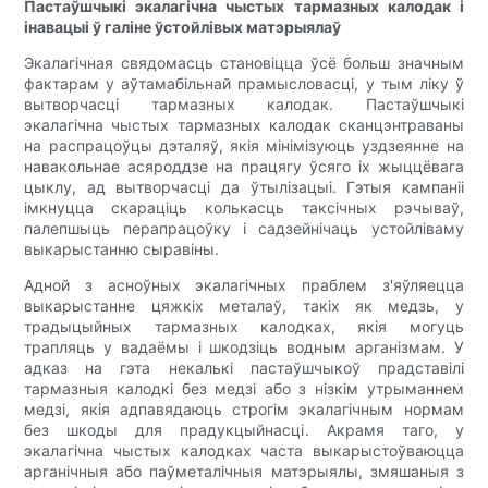
Пастаўшчыкі экалагічна чыстых тармазных калодак і
інавацыі ў галіне ўстойлівых матэрыялаў
Экалагічная свядомасць становіцца ўсё больш значным
фактарам у аўтамабільнай прамысловасці, у тым ліку ў
вытворчасці тармазных калодак. Пастаўшчыкі
экалагічна чыстых тармазных калодак сканцэнтраваны
на распрацоўцы дэталяў, якія мінімізуюць уздзеянне на
навакольнае асяроддзе на працягу ўсяго іх жыццёвага
цыклу, ад вытворчасці да ўтылізацыі. Гэтыя кампаніі
імкнуцца скараціць колькасць таксічных рэчываў,
палепшыць перапрацоўку і садзейнічаць устойліваму
выкарыстанню сыравіны.
Адной з асноўных экалагічных праблем з'яўляецца
выкарыстанне цяжкіх металаў, такіх як медзь, у
традыцыйных тармазных калодках, якія могуць
трапляць у вадаёмы і шкодзіць водным арганізмам. У
адказ на гэта некалькі пастаўшчыкоў прадставілі
тармазныя калодкі без медзі або з нізкім утрыманнем
медзі, якія адпавядаюць строгім экалагічным нормам
без шкоды для прадукцыйнасці. Акрамя таго, у
экалагічна чыстых калодках часта выкарыстоўваюцца
арганічныя або паўметалічныя матэрыялы, змяшаныя з