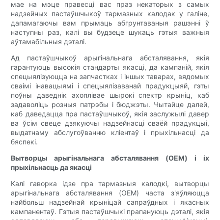
мае на мэце правесці вас праз некаторых з самых
надзейных пастаўшчыкоў тармазных калодак у галіне,
дапамагаючы вам прымаць абгрунтаваныя рашэнні ў
наступны раз, калі вы будзеце шукаць гэтыя важныя
аўтамабільныя дэталі.
Ад пастаўшчыкоў арыгінальнага абсталявання, якія
гарантуюць высокія стандарты якасці, да кампаній, якія
спецыялізуюцца на запчастках і іншых таварах, вядомых
сваімі інавацыямі і спецыялізаванай прадукцыяй, гэты
поўны даведнік ахоплівае шырокі спектр крыніц, каб
задаволіць розныя патрэбы і бюджэты. Чытайце далей,
каб даведацца пра пастаўшчыкоў, якія заслужылі давер
ва ўсім свеце дзякуючы надзейнасці сваёй прадукцыі,
выдатнаму абслугоўванню кліентаў і прыхільнасці да
бяспекі.
Вытворцы арыгінальнага абсталявання (OEM) і іх
прыхільнасць да якасці
Калі гаворка ідзе пра тармазныя калодкі, вытворцы
арыгінальнага абсталявання (OEM) часта з'яўляюцца
найбольш надзейнай крыніцай сапраўдных і якасных
кампанентаў. Гэтыя пастаўшчыкі прапануюць дэталі, якія