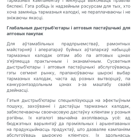
тармазных кампанентаў і імкнуцца выконваць правілы
бяспекі. Гэта робіць іх надзейным рэсурсам для тых, хто
хоча замяніць тармазныя калодкі, не пераплачваючы і не
зніжаючы якасці.
Глабальныя дыстрыб'ютары і аптовыя пастаўшчыкі для
аптовых пакупак
Для аўтамабільных прадпрыемстваў, рамонтных
майстэрняў і аператараў буйных аўтапаркаў набыццё
тармазных калодак оптам або па аптовых цэнах
з'яўляецца практычным і эканамічным. Сусветныя
дыстрыб'ютары і аптовыя пастаўшчыкі абслугоўваюць
гэты сегмент рынку, прапаноўваючы шырокі выбар
тармазных калодак, часта ад розных вытворцаў, па
канкурэнтаздольным цэнах з-за маштабу сваёй
дзейнасці.
Гэтыя дыстрыб'ютары спецыялізуюцца на эфектыўным
пошуку, захоўванні і дастаўцы тармазных калодак,
забяспечваючы своечасовую дастаўку кліентам у розныя
рэгіёны. Іх каталогі звычайна ахопліваюць усё: ад
бюджэтных варыянтаў да прэміяльных і арыентаваных
на прадукцыйнасць прадуктаў, што дазваляе кампаніям
абслугоўваць шырокую кліентуру. Іх здольнасць