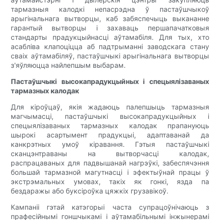
тармазныя калодкі непасрэдна ў пастаўшчыкоў
арыгінальнага вытворцы, каб забяспечыць выкананне
гарантый вытворцы і захаваць першапачатковыя
стандарты прадукцыйнасці аўтамабіля. Для тых, хто
асабліва клапоціцца аб падтрыманні заводскага стану
сваіх аўтамабіляў, пастаўшчыкі арыгінальнага вытворцы
з'яўляюцца найлепшым выбарам.
Пастаўшчыкі высокапрадукцыйных і спецыялізаваных
тармазных калодак
Для кіроўцаў, якія жадаюць палепшыць тармазныя
магчымасці, пастаўшчыкі высокапрадукцыйных і
спецыялізаваных тармазных калодак прапануюць
шырокі асартымент прадукцыі, адаптаванай да
канкрэтных умоў кіравання. Гэтыя пастаўшчыкі
сканцэнтраваны на вытворчасці калодак,
распрацаваных для падвышанай нагрэўкі, забеспячэння
большай тармазной магутнасці і эфектыўнай працы ў
экстрэмальных умовах, такіх як гонкі, язда па
бездаражы або буксіроўка цяжкіх грузавікоў.
Кампаніі гэтай катэгорыі часта супрацоўнічаюць з
прафесійнымі гоншчыкамі і аўтамабільнымі інжынерамі