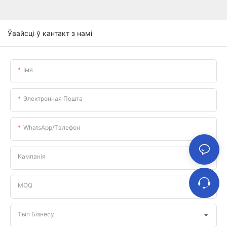
Ўвайсці ў кантакт з намі
Імя
Электронная Пошта
WhatsApp/тэлефон
Кампанія
MOQ
Тып Бізнесу