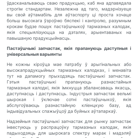
ўдасканальваюць сваю прадукцыю, каб яна адпавядала
строгім стандартам. Незалежна ад таго, мадэрнізуеце
вы свой аўтамабіль для аўтаспорту ці проста хочаце
больш высокага ўзроўню бяспекі і кантролю, разумным
крокам будзе пошук пастаўшчыкоў тармазных калодак,
якія спецыялізуюцца на дэталях, арыентаваных на
павышаную прадукцыйнасць.
Пастаўшчыкі запчастак, якія прапануюць даступныя і
універсальныя варыянты
Не кожны кіроўца мае патрэбу ў арыгінальных або
высокапрадукцыйных тармазных калодках, і менавіта
тут на дапамогу прыходзяць пастаўшчыкі запчастак.
Гэтыя пастаўшчыкі прапануюць разнастайныя
тармазныя калодкі, якія імкнуцца збалансаваць якасць,
даступнасць і даступнасць. Індустрыя запчастак вельмі
шырокая і ўключае сотні пастаўшчыкоў, якія
абслугоўваюць разнастайную кліенцкую базу, ад
індывідуальных спажыўцоў да буйных аўтапаркаў.
Надзейныя пастаўшчыкі запчастак для рынку запчастак
інвестуюць у распрацоўку тармазных калодак, якія
падыходзяць для шырокага спектру марак і мадэляў