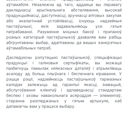
аўтамабіля. Незалежна ад таго, аддаеце вы перавагу
дакладнасці арыгінальнага абсталявання, высокай
прадукцыйнасці, даступнасці, зручнасці аптовых закупак
або экалагічнай устойлівасці, існуюць надзейныя
пастаўшчыкі, якія задавальняюць усе гэтыя
патрабаванні. Разуменне моцных бакоў і прапаноў
розных катэгорый пастаўшчыкоў дазваляе вам рабіць
абгрунтаваны выбар, адаптаваны да вашых канкрэтных
аўтамабільных патрэб.
Даследуючы рэпутацыю пастаўшчыкоў, спецыфікацыі
прадукцыі і галіновыя сертыфікаты, вы можаце
пазбегнуць памылак няякасных дэталяў і атрымліваць
асалоду ад больш плыўнага і бяспечнага кіравання. У
рэшце рэшт, надзейнасць пастаўшчыкоў тармазных
калодак залежыць ад гарантыі якасці, інавацый,
абслугоўвання кліентаў і адпаведнасці стандартам
бяспекі і аховы навакольнага асяроддзя — элементаў,
старанна разгледжаных у гэтым артыкуле, каб
дапамагчы вам у працэсе выбару.