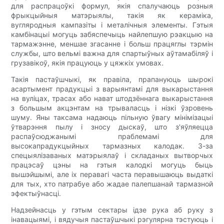
для распрацоўкі формул, якія спалучаюць розныя
фрыкцыйныя матэрыялы, такія як кераміка,
вугляродныя кампазіты і металічныя элементы. Гэтыя
камбінацыі могуць забяспечыць найлепшую рэакцыю на
тармажэнне, меншае згасанне і больш працяглы тэрмін
службы, што вельмі важна для спартыўных аўтамабіляў і
грузавікоў, якія працуюць у цяжкіх умовах.
Такія пастаўшчыкі, як правіла, прапануюць шырокі
асартымент прадукцыі з варыянтамі для выкарыстання
на вуліцах, трасах або нават штодзённага выкарыстання
з большым акцэнтам на трываласць і нізкі ўзровень
шуму. Яны таксама надаюць пільную ўвагу мінімізацыі
ўтварэння пылу і зносу дыскаў, што з'яўляецца
распаўсюджанымі праблемамі для
высокапрадукцыйных тармазных калодак. З-за
спецыялізаваных матэрыялаў і складаных вытворчых
працэсаў цэны на гэтыя калодкі могуць быць
вышэйшымі, але іх перавагі часта перавышаюць выдаткі
для тых, хто патрабуе або жадае палепшанай тармазной
эфектыўнасці.
Надзейнасць у гэтым сектары ідзе рука аб руку з
інавацыямі, і вядучыя пастаўшчыкі рэгулярна тэстуюць і