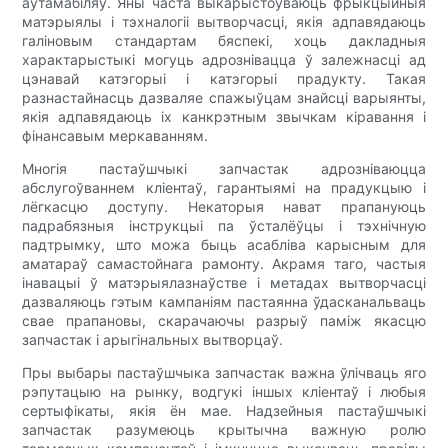
аўтамабіляў. Яны часта выкарыстоўваюць фрыкцыйныя
матэрыялы і тэхналогіі вытворчасці, якія адпавядаюць
галіновым стандартам бяспекі, хоць дакладныя
характарыстыкі могуць адрознівацца ў залежнасці ад
цэнавай катэгорыі і катэгорыі прадукту. Такая
разнастайнасць дазваляе спажыўцам знайсці варыянты,
якія адпавядаюць іх канкрэтным звычкам кіравання і
фінансавым меркаванням.
Многія пастаўшчыкі запчастак адрозніваюцца
абслугоўваннем кліентаў, гарантыямі на прадукцыю і
лёгкасцю доступу. Некаторыя нават прапануюць
падрабязныя інструкцыі па ўсталёўцы і тэхнічную
падтрымку, што можа быць асабліва карысным для
аматараў самастойнага рамонту. Акрамя таго, частыя
інавацыі ў матэрыялазнаўстве і метадах вытворчасці
дазваляюць гэтым кампаніям пастаянна ўдасканальваць
свае прапановы, скарачаючы разрыў паміж якасцю
запчастак і арыгінальных вытворцаў.
Пры выбары пастаўшчыка запчастак важна ўлічваць яго
рэпутацыю на рынку, водгукі іншых кліентаў і любыя
сертыфікаты, якія ён мае. Надзейныя пастаўшчыкі
запчастак разумеюць крытычна важную ролю