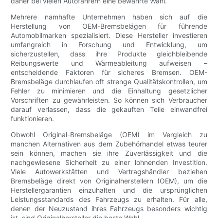
daher bei vielen Autofahrern eine bewährte Wahl.
Mehrere namhafte Unternehmen haben sich auf die
Herstellung von OEM-Bremsbelägen für führende
Automobilmarken spezialisiert. Diese Hersteller investieren
umfangreich in Forschung und Entwicklung, um
sicherzustellen, dass ihre Produkte gleichbleibende
Reibungswerte und Wärmeableitung aufweisen –
entscheidende Faktoren für sicheres Bremsen. OEM-
Bremsbeläge durchlaufen oft strenge Qualitätskontrollen, um
Fehler zu minimieren und die Einhaltung gesetzlicher
Vorschriften zu gewährleisten. So können sich Verbraucher
darauf verlassen, dass die gekauften Teile einwandfrei
funktionieren.
Obwohl Original-Bremsbeläge (OEM) im Vergleich zu
manchen Alternativen aus dem Zubehörhandel etwas teurer
sein können, machen sie ihre Zuverlässigkeit und die
nachgewiesene Sicherheit zu einer lohnenden Investition.
Viele Autowerkstätten und Vertragshändler beziehen
Bremsbeläge direkt von Originalherstellern (OEM), um die
Herstellergarantien einzuhalten und die ursprünglichen
Leistungsstandards des Fahrzeugs zu erhalten. Für alle,
denen der Neuzustand ihres Fahrzeugs besonders wichtig
ist, sind Originalhersteller die beste Wahl.