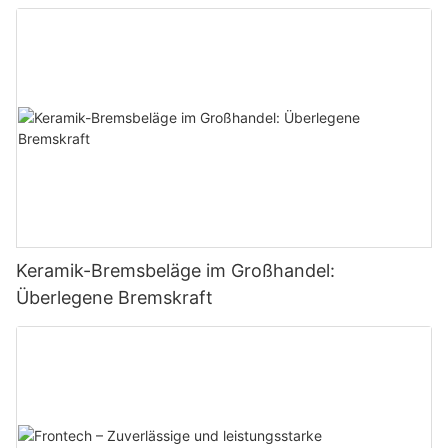
Honda/Toyota-Fahrzeuge: Vorne & Hinten,
Keramikvariante, erschwinglicher Preis –
1735896358705383
Keramik-Bremsbeläge im Großhandel:
Überlegene Bremskraft