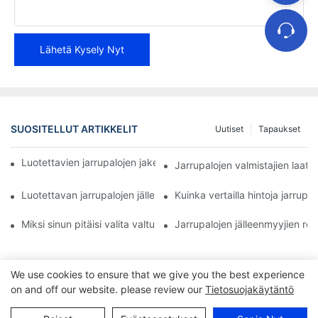
Lähetä Kysely Nyt
SUOSITELLUT ARTIKKELIT
Uutiset
Tapaukset
Luotettavien jarrupalojen jakelijoiden löytäminen yrityksellesi
Jarrupalojen valmistajien laa
Luotettavan jarrupalojen jälleenmyyjän parhaat ominaisuudet
Kuinka vertailla hintoja jarrupal
Miksi sinun pitäisi valita valtuutettu jarrupalojen jälleenmyyjä
Jarrupalojen jälleenmyyjien roo
We use cookies to ensure that we give you the best experience
on and off our website. please review our
Tietosuojakäytäntö