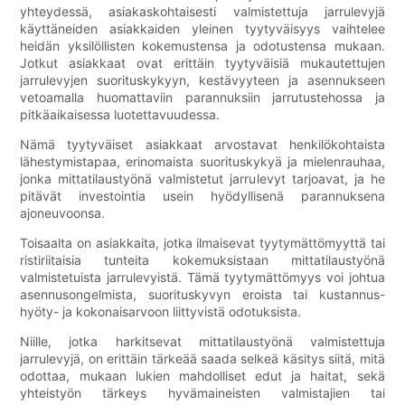
yhteydessä, asiakaskohtaisesti valmistettuja jarrulevyjä
käyttäneiden asiakkaiden yleinen tyytyväisyys vaihtelee
heidän yksilöllisten kokemustensa ja odotustensa mukaan.
Jotkut asiakkaat ovat erittäin tyytyväisiä mukautettujen
jarrulevyjen suorituskykyyn, kestävyyteen ja asennukseen
vetoamalla huomattaviin parannuksiin jarrutustehossa ja
pitkäaikaisessa luotettavuudessa.
Nämä tyytyväiset asiakkaat arvostavat henkilökohtaista
lähestymistapaa, erinomaista suorituskykyä ja mielenrauhaa,
jonka mittatilaustyönä valmistetut jarrulevyt tarjoavat, ja he
pitävät investointia usein hyödyllisenä parannuksena
ajoneuvoonsa.
Toisaalta on asiakkaita, jotka ilmaisevat tyytymättömyyttä tai
ristiriitaisia ​​tunteita kokemuksistaan ​​mittatilaustyönä
valmistetuista jarrulevyistä. Tämä tyytymättömyys voi johtua
asennusongelmista, suorituskyvyn eroista tai kustannus-
hyöty- ja kokonaisarvoon liittyvistä odotuksista.
Niille, jotka harkitsevat mittatilaustyönä valmistettuja
jarrulevyjä, on erittäin tärkeää saada selkeä käsitys siitä, mitä
odottaa, mukaan lukien mahdolliset edut ja haitat, sekä
yhteistyön tärkeys hyvämaineisten valmistajien tai