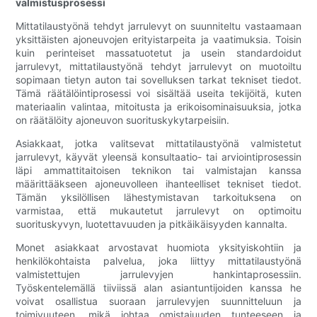
valmistusprosessi
Mittatilaustyönä tehdyt jarrulevyt on suunniteltu vastaamaan
yksittäisten ajoneuvojen erityistarpeita ja vaatimuksia. Toisin
kuin perinteiset massatuotetut ja usein standardoidut
jarrulevyt, mittatilaustyönä tehdyt jarrulevyt on muotoiltu
sopimaan tietyn auton tai sovelluksen tarkat tekniset tiedot.
Tämä räätälöintiprosessi voi sisältää useita tekijöitä, kuten
materiaalin valintaa, mitoitusta ja erikoisominaisuuksia, jotka
on räätälöity ajoneuvon suorituskykytarpeisiin.
Asiakkaat, jotka valitsevat mittatilaustyönä valmistetut
jarrulevyt, käyvät yleensä konsultaatio- tai arviointiprosessin
läpi ammattitaitoisen teknikon tai valmistajan kanssa
määrittääkseen ajoneuvolleen ihanteelliset tekniset tiedot.
Tämän yksilöllisen lähestymistavan tarkoituksena on
varmistaa, että mukautetut jarrulevyt on optimoitu
suorituskyvyn, luotettavuuden ja pitkäikäisyyden kannalta.
Monet asiakkaat arvostavat huomiota yksityiskohtiin ja
henkilökohtaista palvelua, joka liittyy mittatilaustyönä
valmistettujen jarrulevyjen hankintaprosessiin.
Työskentelemällä tiiviissä alan asiantuntijoiden kanssa he
voivat osallistua suoraan jarrulevyjen suunnitteluun ja
toimivuuteen, mikä johtaa omistajuuden tunteeseen ja