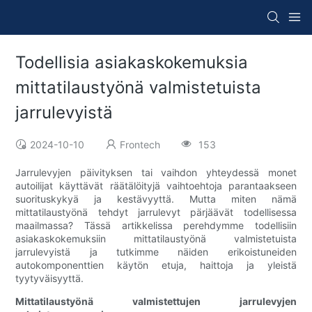
Todellisia asiakaskokemuksia
mittatilaustyönä valmistetuista
jarrulevyistä
2024-10-10
Frontech
153
Jarrulevyjen päivityksen tai vaihdon yhteydessä monet
autoilijat käyttävät räätälöityjä vaihtoehtoja parantaakseen
suorituskykyä ja kestävyyttä. Mutta miten nämä
mittatilaustyönä tehdyt jarrulevyt pärjäävät todellisessa
maailmassa? Tässä artikkelissa perehdymme todellisiin
asiakaskokemuksiin mittatilaustyönä valmistetuista
jarrulevyistä ja tutkimme näiden erikoistuneiden
autokomponenttien käytön etuja, haittoja ja yleistä
tyytyväisyyttä.
Mittatilaustyönä valmistettujen jarrulevyjen