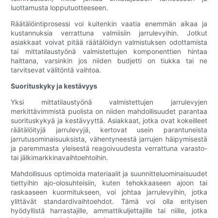
luottamusta lopputuotteeseen.
Räätälöintiprosessi voi kuitenkin vaatia enemmän aikaa ja
kustannuksia verrattuna valmiisiin jarrulevyihin. Jotkut
asiakkaat voivat pitää räätälöidyn valmistuksen odottamista
tai mittatilaustyönä valmistettujen komponenttien hintaa
haittana, varsinkin jos niiden budjetti on tiukka tai ne
tarvitsevat välitöntä vaihtoa.
Suorituskyky ja kestävyys
Yksi mittatilaustyönä valmistettujen jarrulevyjen
merkittävimmistä puolista on niiden mahdollisuudet parantaa
suorituskykyä ja kestävyyttä. Asiakkaat, jotka ovat kokeilleet
räätälöityjä jarrulevyjä, kertovat usein parantuneista
jarrutusominaisuuksista, vähentyneestä jarrujen häipymisestä
ja paremmasta yleisestä reagoivuudesta verrattuna varasto-
tai jälkimarkkinavaihtoehtoihin.
Mahdollisuus optimoida materiaalit ja suunnitteluominaisuudet
tiettyihin ajo-olosuhteisiin, kuten tehokkaaseen ajoon tai
raskaaseen kuormitukseen, voi johtaa jarrulevyihin, jotka
ylittävät standardivaihtoehdot. Tämä voi olla erityisen
hyödyllistä harrastajille, ammattikuljettajille tai niille, jotka