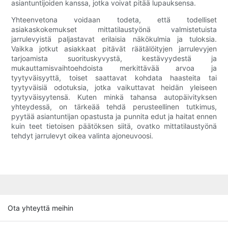
asiantuntijoiden kanssa, jotka voivat pitää lupauksensa.
Yhteenvetona voidaan todeta, että todelliset
asiakaskokemukset mittatilaustyönä valmistetuista
jarrulevyistä paljastavat erilaisia ​​näkökulmia ja tuloksia.
Vaikka jotkut asiakkaat pitävät räätälöityjen jarrulevyjen
tarjoamista suorituskyvystä, kestävyydestä ja
mukauttamisvaihtoehdoista merkittävää arvoa ja
tyytyväisyyttä, toiset saattavat kohdata haasteita tai
tyytyväisiä odotuksia, jotka vaikuttavat heidän yleiseen
tyytyväisyytensä. Kuten minkä tahansa autopäivityksen
yhteydessä, on tärkeää tehdä perusteellinen tutkimus,
pyytää asiantuntijan opastusta ja punnita edut ja haitat ennen
kuin teet tietoisen päätöksen siitä, ovatko mittatilaustyönä
tehdyt jarrulevyt oikea valinta ajoneuvoosi.
Ota yhteyttä meihin