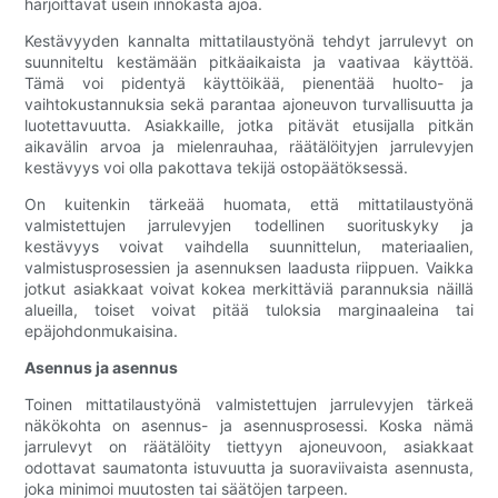
harjoittavat usein innokasta ajoa.
Kestävyyden kannalta mittatilaustyönä tehdyt jarrulevyt on
suunniteltu kestämään pitkäaikaista ja vaativaa käyttöä.
Tämä voi pidentyä käyttöikää, pienentää huolto- ja
vaihtokustannuksia sekä parantaa ajoneuvon turvallisuutta ja
luotettavuutta. Asiakkaille, jotka pitävät etusijalla pitkän
aikavälin arvoa ja mielenrauhaa, räätälöityjen jarrulevyjen
kestävyys voi olla pakottava tekijä ostopäätöksessä.
On kuitenkin tärkeää huomata, että mittatilaustyönä
valmistettujen jarrulevyjen todellinen suorituskyky ja
kestävyys voivat vaihdella suunnittelun, materiaalien,
valmistusprosessien ja asennuksen laadusta riippuen. Vaikka
jotkut asiakkaat voivat kokea merkittäviä parannuksia näillä
alueilla, toiset voivat pitää tuloksia marginaaleina tai
epäjohdonmukaisina.
Asennus ja asennus
Toinen mittatilaustyönä valmistettujen jarrulevyjen tärkeä
näkökohta on asennus- ja asennusprosessi. Koska nämä
jarrulevyt on räätälöity tiettyyn ajoneuvoon, asiakkaat
odottavat saumatonta istuvuutta ja suoraviivaista asennusta,
joka minimoi muutosten tai säätöjen tarpeen.