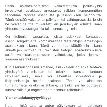
Usein asiakaskohtaisesti valmistettuihin jarrulevyihin
investoivat asiakkaat arvostavat näiden komponenttien
tarjoamaa tarkkaa asennusta ja asennuksen helppoutta.
Tämä edistää vaivatonta päivitys- tai vaihtoprosessia, jolloin
he voivat nauttia mukautettujen jarrulevyjen eduista ilman
yhteensopivuusongelmia tai asennusongelmia.
On kuitenkin tapauksia, joissa asiakkaat kohtaavat
asennusongelmia tai komplikaatioita räätälöityjen jarrulevyjen
asennuksen aikana. Tämä voi johtua räätälöinnin aikana
annettujen mittojen tai teknisten tietojen epätarkkuuksista
sekä valmistustoleranssien vaihteluista, jotka johtavat
väärään asennukseen.
Kun asennusongelmia ilmenee, asiakkaiden on ehkä tehtävä
yhteistyötä valmistajan tai teknikon kanssa tilanteen
ratkaisemiseksi, mikä voi aiheuttaa viivästyksiä ja
lisäponnisteluja heidän osaltaan. Tämä voi aiheuttaa
turhautumista joillekin asiakkaille, varsinkin jos he odottavat
suoraviivaista ja ongelmatonta asennuskokemusta.
Yleinen asiakastyytyväisyys
Kuten minkä tahansa auton päivityksen tai muutoksen