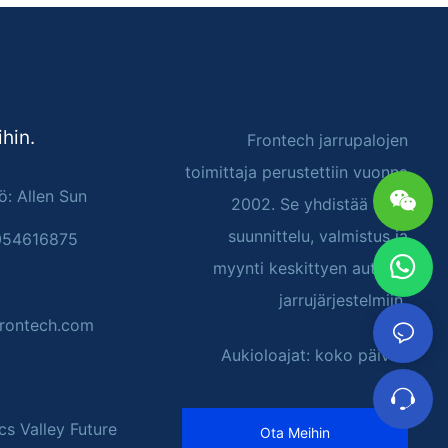
hin.
Frontech jarrupalojen
toimittaja perustettiin vuonna
ö: Allen Sun
2002. Se yhdistää R&D,
suunnittelu, valmistus ja
054616875
myynti keskittyen autojen
jarrujärjestelmiin
rontech.com
Aukioloajat: koko päivän
cs Valley Future
Ota Meihin