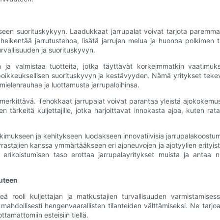
leiseen suorituskykyyn. Laadukkaat jarrupalat voivat tarjota par
t heikentää jarrutustehoa, lisätä jarrujen melua ja huonoa polkimen
rvallisuuden ja suorituskyvyn.
ja valmistaa tuotteita, jotka täyttävät korkeimmatkin vaatimuks
 poikkeuksellisen suorituskyvyn ja kestävyyden. Nämä yritykset tekev
e mielenrauhaa ja luottamusta jarrupaloihinsa.
 merkittävä. Tehokkaat jarrupalat voivat parantaa yleistä ajokokemu
tärkeitä kuljettajille, jotka harjoittavat innokasta ajoa, kuten rata
tkimukseen ja kehitykseen luodakseen innovatiivisia jarrupalakoostum
rastajien kanssa ymmärtääkseen eri ajoneuvojen ja ajotyylien erityistarp
ikoistumisen taso erottaa jarrupalayritykset muista ja antaa niil
uuteen
eä rooli kuljettajan ja matkustajien turvallisuuden varmistamises
hdollisesti hengenvaarallisten tilanteiden välttämiseksi. Ne tarj
ttamattomiin esteisiin tiellä.