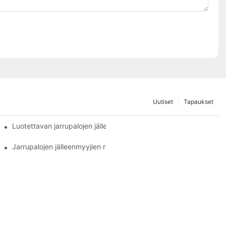
Uutiset
Tapaukset
Luotettavan jarrupalojen jälleenmyyjän parhaat ominaisuudet
Jarrupalojen jälleenmyyjien rooli ajoneuvojen huollossa