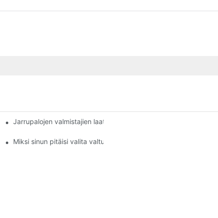
Jarrupalojen valmistajien laatustandardien ymmärtäminen
Miksi sinun pitäisi valita valtuutettu jarrupalojen jälleenmyyjä