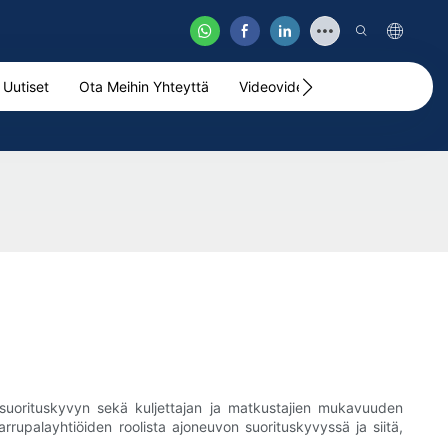
Uutiset
Ota Meihin Yhteyttä
Videovideo
a suorituskyvyn sekä kuljettajan ja matkustajien mukavuuden
rrupalayhtiöiden roolista ajoneuvon suorituskyvyssä ja siitä,