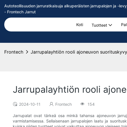
Autoteollisuuden jarruratkaisuja alkuperäisten jarrupalojen ja -l
- Frontech Jarrut
Koti
Pal
Tuotteet
Frontech
Jarrupalayhtiön rooli ajoneuvon suorituskyv
Jarrupalayhtiön rooli ajo
2024-10-11
Frontech
154
Jarrupalat ovat tärkeä osa minkä tahansa ajoneuvon jarrujä
varmistamisessa. Sellaisenaan jarrupalojen laatu ja suoritus
kuinka niiden tuotteet voivat vaikuttaa ajoneuvon yleiseen to