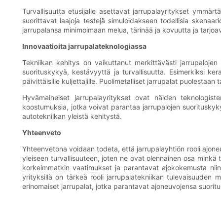
Turvallisuutta etusijalle asettavat jarrupalayritykset ymmärt
suorittavat laajoja testejä simuloidakseen todellisia skenaa
jarrupalansa minimoimaan melua, tärinää ja kovuutta ja tarjoa
Innovaatioita jarrupalateknologiassa
Tekniikan kehitys on vaikuttanut merkittävästi jarrupalojen k
suorituskykyä, kestävyyttä ja turvallisuutta. Esimerkiksi ke
päivittäisille kuljettajille. Puolimetalliset jarrupalat puolesta
Hyvämaineiset jarrupalayritykset ovat näiden teknologist
koostumuksia, jotka voivat parantaa jarrupalojen suorituskyky
autotekniikan yleistä kehitystä.
Yhteenveto
Yhteenvetona voidaan todeta, että jarrupalayhtiön rooli ajone
yleiseen turvallisuuteen, joten ne ovat olennainen osa minkä t
korkeimmatkin vaatimukset ja parantavat ajokokemusta niin har
yrityksillä on tärkeä rooli jarrupalatekniikan tulevaisuude
erinomaiset jarrupalat, jotka parantavat ajoneuvojensa suoritus