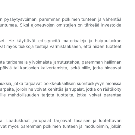
emman pysäytysvoiman, paremman polkimen tunteen ja vähentää
 tuntumaa. Siksi ajoneuvojen omistajien on tärkeää investoida
et. He käyttävät edistyneitä materiaaleja ja huippuluokan
ät myös tiukkoja testejä varmistaakseen, että niiden tuotteet
sta tarjoamalla ylivoimaista jarrutustehoa, paremman hallinnan
päiviä tai kanjonien kaivertamista, sekä niille, jotka hinaavat
uksia, jotka tarjoavat poikkeuksellisen suorituskyvyn monissa
eita, jolloin he voivat kehittää jarrupalat, jotka on räätälöity
le mahdollisuuden tarjota tuotteita, jotka voivat parantaa
sa. Laadukkaat jarrupalat tarjoavat tasaisen ja luotettavan
oavat myös paremman polkimen tunteen ja moduloinnin, jolloin