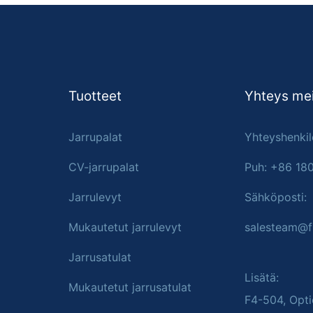
Tuotteet
Yhteys mei
Jarrupalat
Yhteyshenkil
CV-jarrupalat
Puh: +86 18
Jarrulevyt
Sähköposti:
Mukautetut jarrulevyt
salesteam@f
Jarrusatulat
Lisätä:
Mukautetut jarrusatulat
F4-504, Opti