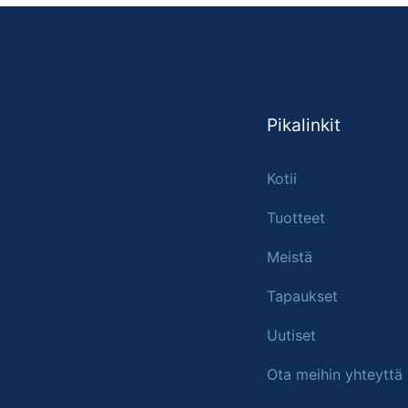
Pikalinkit
Kotii
Tuotteet
Meistä
Tapaukset
Uutiset
Ota meihin yhteyttä