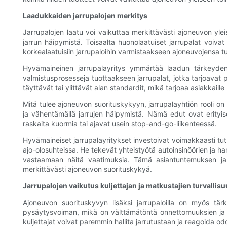
Laadukkaiden jarrupalojen merkitys
Jarrupalojen laatu voi vaikuttaa merkittävästi ajoneuvon y
jarrun häipymistä. Toisaalta huonolaatuiset jarrupalat voiva
korkealaatuisiin jarrupaloihin varmistaakseen ajoneuvojensa tu
Hyvämaineinen jarrupalayritys ymmärtää laadun tärkeyden 
valmistusprosesseja tuottaakseen jarrupalat, jotka tarjoavat
täyttävät tai ylittävät alan standardit, mikä tarjoaa asiakkaill
Mitä tulee ajoneuvon suorituskykyyn, jarrupalayhtiön rooli on
ja vähentämällä jarrujen häipymistä. Nämä edut ovat erityisen 
raskaita kuormia tai ajavat usein stop-and-go-liikenteessä.
Hyvämaineiset jarrupalayritykset investoivat voimakkaasti tu
ajo-olosuhteissa. He tekevät yhteistyötä autoinsinöörien ja har
vastaamaan näitä vaatimuksia. Tämä asiantuntemuksen ja er
merkittävästi ajoneuvon suorituskykyä.
Jarrupalojen vaikutus kuljettajan ja matkustajien turvallis
Ajoneuvon suorituskyvyn lisäksi jarrupaloilla on myös tärk
pysäytysvoiman, mikä on välttämätöntä onnettomuuksien ja ma
kuljettajat voivat paremmin hallita jarrutustaan ​​ja reagoida odo