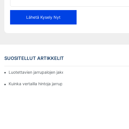
Lähetä Kysely Nyt
SUOSITELLUT ARTIKKELIT
Luotettavien jarrupalojen jakelijoiden löytäminen yrityksellesi
Kuinka vertailla hintoja jarrupalojen jälleenmyyjien välillä