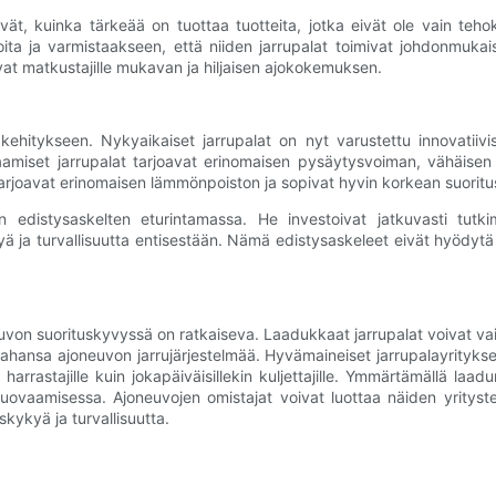
ävät, kuinka tärkeää on tuottaa tuotteita, jotka eivät ole vain teho
rioita ja varmistaakseen, että niiden jarrupalat toimivat johdonmuka
vat matkustajille mukavan ja hiljaisen ajokokemuksen.
ehitykseen. Nykyaikaiset jarrupalat on nyt varustettu innovatiivisi
raamiset jarrupalat tarjoavat erinomaisen pysäytysvoiman, vähäisen
an ​​tarjoavat erinomaisen lämmönpoiston ja sopivat hyvin korkean suorit
en edistysaskelten eturintamassa. He investoivat jatkuvasti tutk
ä ja turvallisuutta entisestään. Nämä edistysaskeleet eivät hyödytä 
uvon suorituskyvyssä on ratkaiseva. Laadukkaat jarrupalat voivat va
ahansa ajoneuvon jarrujärjestelmää. Hyvämaineiset jarrupalayritykset
rastajille kuin jokapäiväisillekin kuljettajille. Ymmärtämällä laad
n muovaamisessa. Ajoneuvojen omistajat voivat luottaa näiden yritys
kykyä ja turvallisuutta.