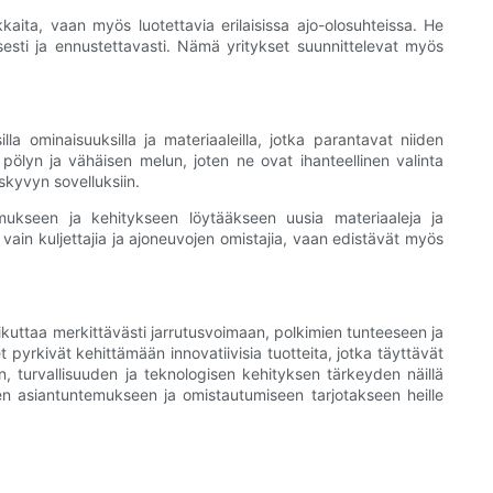
kkaita, vaan myös luotettavia erilaisissa ajo-olosuhteissa. He
isesti ja ennustettavasti. Nämä yritykset suunnittelevat myös
lla ominaisuuksilla ja materiaaleilla, jotka parantavat niiden
 pölyn ja vähäisen melun, joten ne ovat ihanteellinen valinta
uskyvyn sovelluksiin.
imukseen ja kehitykseen löytääkseen uusia materiaaleja ja
vain kuljettajia ja ajoneuvojen omistajia, vaan edistävät myös
ikuttaa merkittävästi jarrutusvoimaan, polkimien tunteeseen ja
 pyrkivät kehittämään innovatiivisia tuotteita, jotka täyttävät
un, turvallisuuden ja teknologisen kehityksen tärkeyden näillä
ten asiantuntemukseen ja omistautumiseen tarjotakseen heille