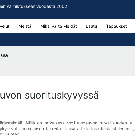
evyjen valmistukseen vuodesta 2002
velut
Meistä
Miksi Valita Meidät
Laatu
Tapaukset
yssä
neuvon suorituskyvyssä
rjestelmää. Niillä on ratkaiseva rooli ajoneuvon turvallisuuden j
kyky ovat äärimmäisen tärkeitä. Tässä artikkelissa keskustelemme ja
imivuuteen.