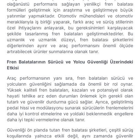
olağanüstü performans sağlayan yenilikçi fren balatası
formülleri geliştirmek için araştırma ve geliştirmeye büyük
yatırımlar yapmaktadır. Otomotiv mühendisleri ve otomotiv
meraklılarıyla iş birliği yaparak, farklı araç ve sürüş stillerinin
özel ihtiyaçlarını anlayarak, bu gereksinimleri karşılayacak
şekilde tasarlanmış fren balataları geliştirmektedirler. Bu
uzmanlık ve uzmanlık düzeyi, fren balatası şirketlerini
diğerlerinden ayırır ve araç performansını önemli ölçüde
artırabilecek ürünler sunmalarına olanak tanır.
Fren Balatalarının Sürücü ve Yolcu Güvenliği Üzerindeki
Etkisi
Araç performansının yanı sıra, fren balataları sürücü ve
yolcuların güvenliğini sağlamada da önemli bir rol oynar.
Yüksek kaliteli fren balataları, kazaları ve potansiyel olarak
hayati tehlike arz eden durumları önlemek için gerekli olan
tutarlı ve güvenilir durdurma gücü sağlar. Ayrıca, geliştirilmiş
pedal hissi ve modülasyonu sunarak sürücülerin frenlemelerini
daha iyi kontrol etmelerine ve yoldaki beklenmedik engellere
daha iyi tepki vermelerine olanak tanır.
Güvenliği ön planda tutan fren balatası şirketleri, çeşitli sürüş
koşullarında yalnızca etkili değil, aynı zamanda güvenilir