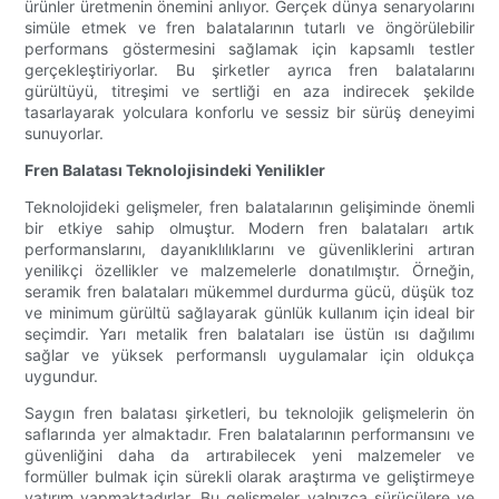
ürünler üretmenin önemini anlıyor. Gerçek dünya senaryolarını
simüle etmek ve fren balatalarının tutarlı ve öngörülebilir
performans göstermesini sağlamak için kapsamlı testler
gerçekleştiriyorlar. Bu şirketler ayrıca fren balatalarını
gürültüyü, titreşimi ve sertliği en aza indirecek şekilde
tasarlayarak yolculara konforlu ve sessiz bir sürüş deneyimi
sunuyorlar.
Fren Balatası Teknolojisindeki Yenilikler
Teknolojideki gelişmeler, fren balatalarının gelişiminde önemli
bir etkiye sahip olmuştur. Modern fren balataları artık
performanslarını, dayanıklılıklarını ve güvenliklerini artıran
yenilikçi özellikler ve malzemelerle donatılmıştır. Örneğin,
seramik fren balataları mükemmel durdurma gücü, düşük toz
ve minimum gürültü sağlayarak günlük kullanım için ideal bir
seçimdir. Yarı metalik fren balataları ise üstün ısı dağılımı
sağlar ve yüksek performanslı uygulamalar için oldukça
uygundur.
Saygın fren balatası şirketleri, bu teknolojik gelişmelerin ön
saflarında yer almaktadır. Fren balatalarının performansını ve
güvenliğini daha da artırabilecek yeni malzemeler ve
formüller bulmak için sürekli olarak araştırma ve geliştirmeye
yatırım yapmaktadırlar. Bu gelişmeler yalnızca sürücülere ve