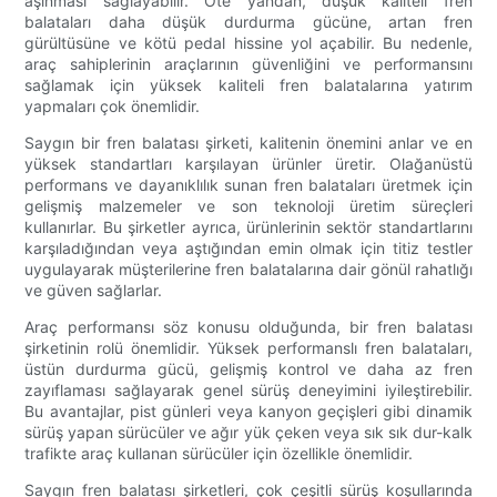
aşınması sağlayabilir. Öte yandan, düşük kaliteli fren
balataları daha düşük durdurma gücüne, artan fren
gürültüsüne ve kötü pedal hissine yol açabilir. Bu nedenle,
araç sahiplerinin araçlarının güvenliğini ve performansını
sağlamak için yüksek kaliteli fren balatalarına yatırım
yapmaları çok önemlidir.
Saygın bir fren balatası şirketi, kalitenin önemini anlar ve en
yüksek standartları karşılayan ürünler üretir. Olağanüstü
performans ve dayanıklılık sunan fren balataları üretmek için
gelişmiş malzemeler ve son teknoloji üretim süreçleri
kullanırlar. Bu şirketler ayrıca, ürünlerinin sektör standartlarını
karşıladığından veya aştığından emin olmak için titiz testler
uygulayarak müşterilerine fren balatalarına dair gönül rahatlığı
ve güven sağlarlar.
Araç performansı söz konusu olduğunda, bir fren balatası
şirketinin rolü önemlidir. Yüksek performanslı fren balataları,
üstün durdurma gücü, gelişmiş kontrol ve daha az fren
zayıflaması sağlayarak genel sürüş deneyimini iyileştirebilir.
Bu avantajlar, pist günleri veya kanyon geçişleri gibi dinamik
sürüş yapan sürücüler ve ağır yük çeken veya sık sık dur-kalk
trafikte araç kullanan sürücüler için özellikle önemlidir.
Saygın fren balatası şirketleri, çok çeşitli sürüş koşullarında