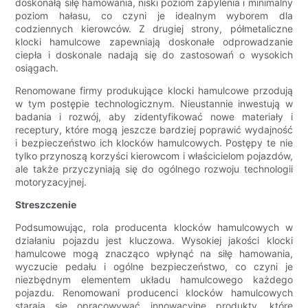
doskonałą siłę hamowania, niski poziom zapylenia i minimalny
poziom hałasu, co czyni je idealnym wyborem dla
codziennych kierowców. Z drugiej strony, półmetaliczne
klocki hamulcowe zapewniają doskonałe odprowadzanie
ciepła i doskonale nadają się do zastosowań o wysokich
osiągach.
Renomowane firmy produkujące klocki hamulcowe przodują
w tym postępie technologicznym. Nieustannie inwestują w
badania i rozwój, aby zidentyfikować nowe materiały i
receptury, które mogą jeszcze bardziej poprawić wydajność
i bezpieczeństwo ich klocków hamulcowych. Postępy te nie
tylko przynoszą korzyści kierowcom i właścicielom pojazdów,
ale także przyczyniają się do ogólnego rozwoju technologii
motoryzacyjnej.
Streszczenie
Podsumowując, rola producenta klocków hamulcowych w
działaniu pojazdu jest kluczowa. Wysokiej jakości klocki
hamulcowe mogą znacząco wpłynąć na siłę hamowania,
wyczucie pedału i ogólne bezpieczeństwo, co czyni je
niezbędnym elementem układu hamulcowego każdego
pojazdu. Renomowani producenci klocków hamulcowych
starają się opracowywać innowacyjne produkty, które