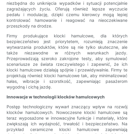
niezbędna do uniknięcia wypadków i sytuacji potencjalnie
zagrażających życiu. Oferują również lepsze wyczucie
pedału i modulację, dzięki czemu kierowcy mogą lepiej
kontrolować hamowanie i reagować na nieoczekiwane
przeszkody na drodze.
Firmy produkujące klocki hamulcowe, dla których
bezpieczeństwo jest priorytetem, rozumieją znaczenie
wytwarzania produktów, które są nie tylko skuteczne, ale
także niezawodne w różnych warunkach jazdy.
Przeprowadzają szeroko zakrojone testy, aby symulować
scenariusze ze świata rzeczywistego i zapewnić, że ich
klocki hamulcowe działają spójnie i przewidywalnie. Firmy te
projektują również klocki hamulcowe tak, aby minimalizować
hałas, wibracje i szorstkość, zapewniając pasażerom
wygodną i cichą jazdę.
Innowacje w technologii klocków hamulcowych
Postęp technologiczny wywarł znaczący wpływ na rozwój
klocków hamulcowych. Nowoczesne klocki hamulcowe są
teraz wyposażone w innowacyjne funkcje i materiały, które
zwiększają ich wydajność, trwałość i bezpieczeństwo. Na
przykład ceramiczne klocki hamulcowe zapewniają