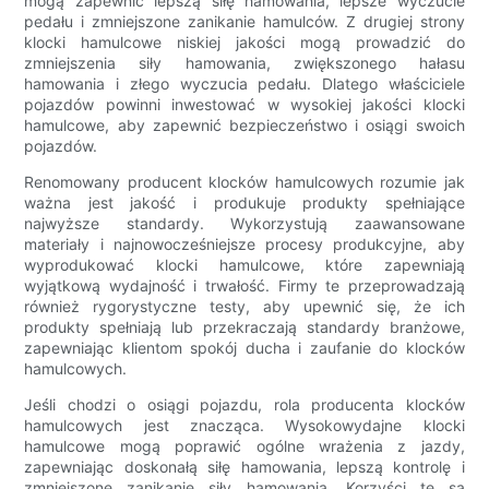
mogą zapewnić lepszą siłę hamowania, lepsze wyczucie
pedału i zmniejszone zanikanie hamulców. Z drugiej strony
klocki hamulcowe niskiej jakości mogą prowadzić do
zmniejszenia siły hamowania, zwiększonego hałasu
hamowania i złego wyczucia pedału. Dlatego właściciele
pojazdów powinni inwestować w wysokiej jakości klocki
hamulcowe, aby zapewnić bezpieczeństwo i osiągi swoich
pojazdów.
Renomowany producent klocków hamulcowych rozumie jak
ważna jest jakość i produkuje produkty spełniające
najwyższe standardy. Wykorzystują zaawansowane
materiały i najnowocześniejsze procesy produkcyjne, aby
wyprodukować klocki hamulcowe, które zapewniają
wyjątkową wydajność i trwałość. Firmy te przeprowadzają
również rygorystyczne testy, aby upewnić się, że ich
produkty spełniają lub przekraczają standardy branżowe,
zapewniając klientom spokój ducha i zaufanie do klocków
hamulcowych.
Jeśli chodzi o osiągi pojazdu, rola producenta klocków
hamulcowych jest znacząca. Wysokowydajne klocki
hamulcowe mogą poprawić ogólne wrażenia z jazdy,
zapewniając doskonałą siłę hamowania, lepszą kontrolę i
zmniejszone zanikanie siły hamowania. Korzyści te są