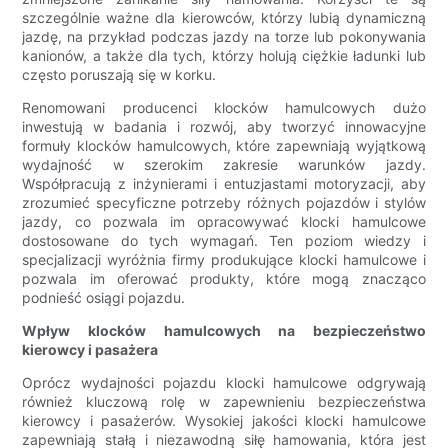
szczególnie ważne dla kierowców, którzy lubią dynamiczną
jazdę, na przykład podczas jazdy na torze lub pokonywania
kanionów, a także dla tych, którzy holują ciężkie ładunki lub
często poruszają się w korku.
Renomowani producenci klocków hamulcowych dużo
inwestują w badania i rozwój, aby tworzyć innowacyjne
formuły klocków hamulcowych, które zapewniają wyjątkową
wydajność w szerokim zakresie warunków jazdy.
Współpracują z inżynierami i entuzjastami motoryzacji, aby
zrozumieć specyficzne potrzeby różnych pojazdów i stylów
jazdy, co pozwala im opracowywać klocki hamulcowe
dostosowane do tych wymagań. Ten poziom wiedzy i
specjalizacji wyróżnia firmy produkujące klocki hamulcowe i
pozwala im oferować produkty, które mogą znacząco
podnieść osiągi pojazdu.
Wpływ klocków hamulcowych na bezpieczeństwo
kierowcy i pasażera
Oprócz wydajności pojazdu klocki hamulcowe odgrywają
również kluczową rolę w zapewnieniu bezpieczeństwa
kierowcy i pasażerów. Wysokiej jakości klocki hamulcowe
zapewniają stałą i niezawodną siłę hamowania, która jest