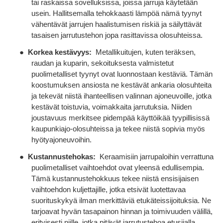
tai raskaissa sovelluksissa, joissa jarruja käytetään
usein. Hallitsemalla tehokkaasti lämpöä nämä tyynyt
vähentävät jarrujen haalistumisen riskiä ja säilyttävät
tasaisen jarrutustehon jopa rasittavissa olosuhteissa.
●
Korkea kestävyys:
Metallikuitujen, kuten teräksen,
raudan ja kuparin, sekoituksesta valmistetut
puolimetalliset tyynyt ovat luonnostaan ​​kestäviä. Tämän
koostumuksen ansiosta ne kestävät ankaria olosuhteita
ja tekevät niistä ihanteellisen valinnan ajoneuvoille, jotka
kestävät toistuvia, voimakkaita jarrutuksia. Niiden
joustavuus merkitsee pidempää käyttöikää tyypillisissä
kaupunkiajo-olosuhteissa ja tekee niistä sopivia myös
hyötyajoneuvoihin.
●
Kustannustehokas:
Keraamisiin jarrupaloihin verrattuna
puolimetalliset vaihtoehdot ovat yleensä edullisempia.
Tämä kustannustehokkuus tekee niistä ensisijaisen
vaihtoehdon kuljettajille, jotka etsivät luotettavaa
suorituskykyä ilman merkittäviä etukäteissijoituksia. Ne
tarjoavat hyvän tasapainon hinnan ja toimivuuden välillä,
erityisesti niille, jotka pitävät jarrutustehoa etusijalla.