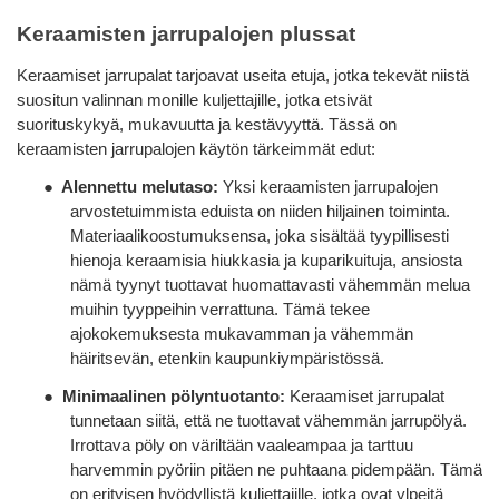
Keraamisten jarrupalojen plussat
Keraamiset jarrupalat tarjoavat useita etuja, jotka tekevät niistä
suositun valinnan monille kuljettajille, jotka etsivät
suorituskykyä, mukavuutta ja kestävyyttä. Tässä on
keraamisten jarrupalojen käytön tärkeimmät edut:
●
Alennettu melutaso:
Yksi keraamisten jarrupalojen
arvostetuimmista eduista on niiden hiljainen toiminta.
Materiaalikoostumuksensa, joka sisältää tyypillisesti
hienoja keraamisia hiukkasia ja kuparikuituja, ansiosta
nämä tyynyt tuottavat huomattavasti vähemmän melua
muihin tyyppeihin verrattuna. Tämä tekee
ajokokemuksesta mukavamman ja vähemmän
häiritsevän, etenkin kaupunkiympäristössä.
●
Minimaalinen pölyntuotanto:
Keraamiset jarrupalat
tunnetaan siitä, että ne tuottavat vähemmän jarrupölyä.
Irrottava pöly on väriltään vaaleampaa ja tarttuu
harvemmin pyöriin pitäen ne puhtaana pidempään. Tämä
on erityisen hyödyllistä kuljettajille, jotka ovat ylpeitä