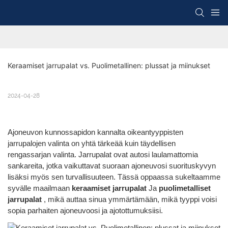
Keraamiset jarrupalat vs. Puolimetallinen: plussat ja miinukset
2024-04-28
Ajoneuvon kunnossapidon kannalta oikeantyyppisten
jarrupalojen valinta on yhtä tärkeää kuin täydellisen
rengassarjan valinta. Jarrupalat ovat autosi laulamattomia
sankareita, jotka vaikuttavat suoraan ajoneuvosi suorituskyvyn
lisäksi myös sen turvallisuuteen. Tässä oppaassa sukeltaamme
syvälle maailmaan
keraamiset jarrupalat
Ja
puolimetalliset
jarrupalat
, mikä auttaa sinua ymmärtämään, mikä tyyppi voisi
sopia parhaiten ajoneuvoosi ja ajotottumuksiisi.