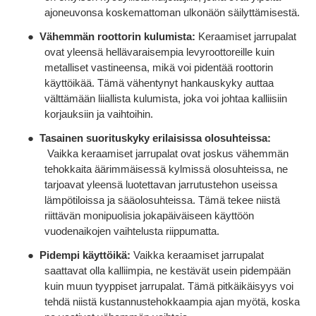
ajoneuvonsa koskemattoman ulkonäön säilyttämisestä.
●
Vähemmän roottorin kulumista:
Keraamiset jarrupalat
ovat yleensä hellävaraisempia levyroottoreille kuin
metalliset vastineensa, mikä voi pidentää roottorin
käyttöikää. Tämä vähentynyt hankauskyky auttaa
välttämään liiallista kulumista, joka voi johtaa kalliisiin
korjauksiin ja vaihtoihin.
●
Tasainen suorituskyky erilaisissa olosuhteissa:
Vaikka keraamiset jarrupalat ovat joskus vähemmän
tehokkaita äärimmäisessä kylmissä olosuhteissa, ne
tarjoavat yleensä luotettavan jarrutustehon useissa
lämpötiloissa ja sääolosuhteissa. Tämä tekee niistä
riittävän monipuolisia jokapäiväiseen käyttöön
vuodenaikojen vaihtelusta riippumatta.
●
Pidempi käyttöikä:
Vaikka keraamiset jarrupalat
saattavat olla kalliimpia, ne kestävät usein pidempään
kuin muun tyyppiset jarrupalat. Tämä pitkäikäisyys voi
tehdä niistä kustannustehokkaampia ajan myötä, koska