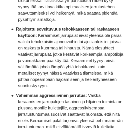
olosuhteissa. Tällaisissa ympäristöissä niiden kyky
synnyttää tarvittava kitka optimaalisen jarrutustehon
saavuttamiseksi voi heikentyä, mikä saattaa pidentää
pysähtymismatkoja.
●
Rajoitettu soveltuvuus tehokkaaseen tai raskaaseen
käyttöön:
Keraamiset jarrupalat eivät yleensä ole paras
valinta tehokkaisiin ajoneuvoihin tai ajotilanteisiin, joissa
on raskasta kuormaa tai hinausta. Nämä olosuhteet
vaativat jarrupalat, jotka kestävät korkeampia lämpötiloja
ja voimakkaampaa käyttöä. Keraamiset tyynyt eivät
välttämättä johda lämpöä yhtä tehokkaasti kuin
metalliset tyynyt näissä vaativissa tilanteissa, mikä
johtaa nopeampaan hajoamiseen ja heikentyneeseen
suorituskykyyn.
●
Vähemmän aggressiivinen jarrutus:
Vaikka
keraamisten jarrupalojen tasainen ja hiljainen toiminta on
plussaa monille kuljettajille, aggressiivisempaa
jarrutustuntumaa suosivat saattavat huomata, että niitä
ei ole. Keraamiset palat tarjoavat yleensä pehmeämmän
jarrutuntuman, mikä ei välttämättä tyydytä kuljettajia,