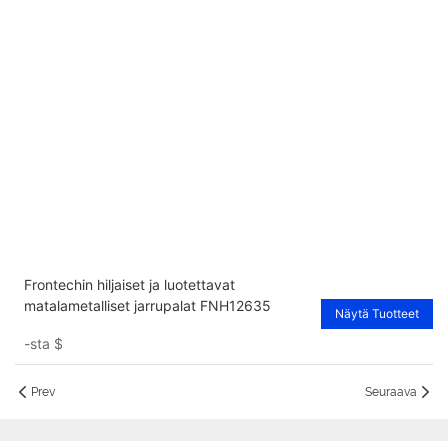
Frontechin hiljaiset ja luotettavat
matalametalliset jarrupalat FNH12635
Näytä Tuotteet
-sta
$
Prev
Seuraava