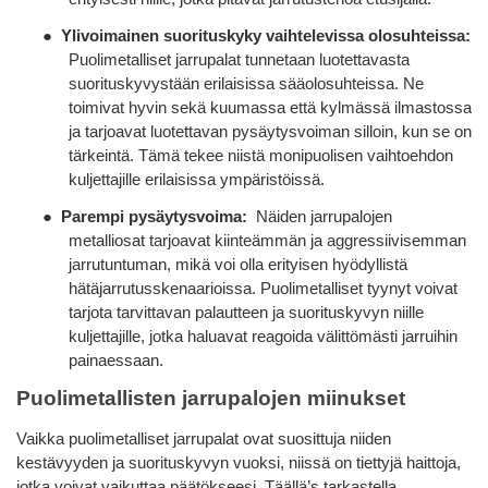
●
Ylivoimainen suorituskyky vaihtelevissa olosuhteissa:
Puolimetalliset jarrupalat tunnetaan luotettavasta
suorituskyvystään erilaisissa sääolosuhteissa. Ne
toimivat hyvin sekä kuumassa että kylmässä ilmastossa
ja tarjoavat luotettavan pysäytysvoiman silloin, kun se on
tärkeintä. Tämä tekee niistä monipuolisen vaihtoehdon
kuljettajille erilaisissa ympäristöissä.
●
Parempi pysäytysvoima:
Näiden jarrupalojen
metalliosat tarjoavat kiinteämmän ja aggressiivisemman
jarrutuntuman, mikä voi olla erityisen hyödyllistä
hätäjarrutusskenaarioissa. Puolimetalliset tyynyt voivat
tarjota tarvittavan palautteen ja suorituskyvyn niille
kuljettajille, jotka haluavat reagoida välittömästi jarruihin
painaessaan.
Puolimetallisten jarrupalojen miinukset
Vaikka puolimetalliset jarrupalat ovat suosittuja niiden
kestävyyden ja suorituskyvyn vuoksi, niissä on tiettyjä haittoja,
jotka voivat vaikuttaa päätökseesi. Täällä’s tarkastella