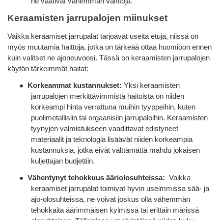
ne vaativat vähemmän vaihtoja.
Keraamisten jarrupalojen miinukset
Vaikka keraamiset jarrupalat tarjoavat useita etuja, niissä on
myös muutamia haittoja, jotka on tärkeää ottaa huomioon ennen
kuin valitset ne ajoneuvoosi. Tässä on keraamisten jarrupalojen
käytön tärkeimmät haitat:
●
Korkeammat kustannukset:
Yksi keraamisten
jarrupalojen merkittävimmistä haitoista on niiden
korkeampi hinta verrattuna muihin tyyppeihin, kuten
puolimetallisiin tai orgaanisiin jarrupaloihin. Keraamisten
tyynyjen valmistukseen vaadittavat edistyneet
materiaalit ja teknologia lisäävät niiden korkeampia
kustannuksia, jotka eivät välttämättä mahdu jokaisen
kuljettajan budjettiin.
●
Vähentynyt tehokkuus ääriolosuhteissa:
Vaikka
keraamiset jarrupalat toimivat hyvin useimmissa sää- ja
ajo-olosuhteissa, ne voivat joskus olla vähemmän
tehokkaita äärimmäisen kylmissä tai erittäin märissä