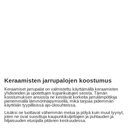
Keraamisten jarrupalojen koostumus
Keraamiset jarrupalat on valmistettu käyttämällä keraamisten
yhdisteiden ja upotettujen kuparikuitujen seosta. Tämän
koostumuksen ansiosta ne kestävät korkeita jarrulämpötiloja
pienemmällä lämmönhäipymisellä, mikä tarjoaa pidemmän
käyttöiän tyypillisissä ajo-olosuhteissa.
Lisäksi ne tuottavat vähemmän melua ja pölyä kuin muut tyynyt,
joten ne ovat suosittuja kaupunkikuljettajien ja puhtauden ja
hiljaisuuden etusijalla pitävien keskuudessa.