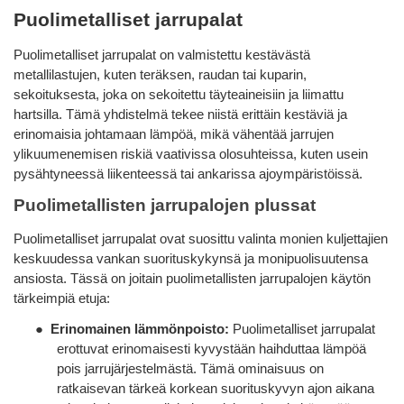
Puolimetalliset jarrupalat
Puolimetalliset jarrupalat on valmistettu kestävästä
metallilastujen, kuten teräksen, raudan tai kuparin,
sekoituksesta, joka on sekoitettu täyteaineisiin ja liimattu
hartsilla. Tämä yhdistelmä tekee niistä erittäin kestäviä ja
erinomaisia ​​​​johtamaan lämpöä, mikä vähentää jarrujen
ylikuumenemisen riskiä vaativissa olosuhteissa, kuten usein
pysähtyneessä liikenteessä tai ankarissa ajoympäristöissä.
Puolimetallisten jarrupalojen plussat
Puolimetalliset jarrupalat ovat suosittu valinta monien kuljettajien
keskuudessa vankan suorituskykynsä ja monipuolisuutensa
ansiosta. Tässä on joitain puolimetallisten jarrupalojen käytön
tärkeimpiä etuja:
●
Erinomainen lämmönpoisto:
Puolimetalliset jarrupalat
erottuvat erinomaisesti kyvystään haihduttaa lämpöä
pois jarrujärjestelmästä. Tämä ominaisuus on
ratkaisevan tärkeä korkean suorituskyvyn ajon aikana