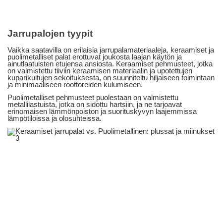
Jarrupalojen tyypit
Vaikka saatavilla on erilaisia ​​jarrupalamateriaaleja, keraamiset ja
puolimetalliset palat erottuvat joukosta laajan käytön ja
ainutlaatuisten etujensa ansiosta. Keraamiset pehmusteet, jotka
on valmistettu tiiviin keraamisen materiaalin ja upotettujen
kuparikuitujen sekoituksesta, on suunniteltu hiljaiseen toimintaan
ja minimaaliseen roottoreiden kulumiseen.
Puolimetalliset pehmusteet puolestaan ​​on valmistettu
metallilastuista, jotka on sidottu hartsiin, ja ne tarjoavat
erinomaisen lämmönpoiston ja suorituskyvyn laajemmissa
lämpötiloissa ja olosuhteissa.