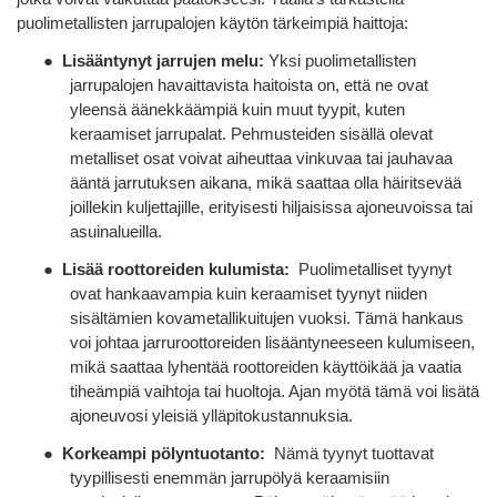
puolimetallisten jarrupalojen käytön tärkeimpiä haittoja:
●
Lisääntynyt jarrujen melu:
Yksi puolimetallisten
jarrupalojen havaittavista haitoista on, että ne ovat
yleensä äänekkäämpiä kuin muut tyypit, kuten
keraamiset jarrupalat. Pehmusteiden sisällä olevat
metalliset osat voivat aiheuttaa vinkuvaa tai jauhavaa
ääntä jarrutuksen aikana, mikä saattaa olla häiritsevää
joillekin kuljettajille, erityisesti hiljaisissa ajoneuvoissa tai
asuinalueilla.
●
Lisää roottoreiden kulumista:
Puolimetalliset tyynyt
ovat hankaavampia kuin keraamiset tyynyt niiden
sisältämien kovametallikuitujen vuoksi. Tämä hankaus
voi johtaa jarruroottoreiden lisääntyneeseen kulumiseen,
mikä saattaa lyhentää roottoreiden käyttöikää ja vaatia
tiheämpiä vaihtoja tai huoltoja. Ajan myötä tämä voi lisätä
ajoneuvosi yleisiä ylläpitokustannuksia.
●
Korkeampi pölyntuotanto:
Nämä tyynyt tuottavat
tyypillisesti enemmän jarrupölyä keraamisiin