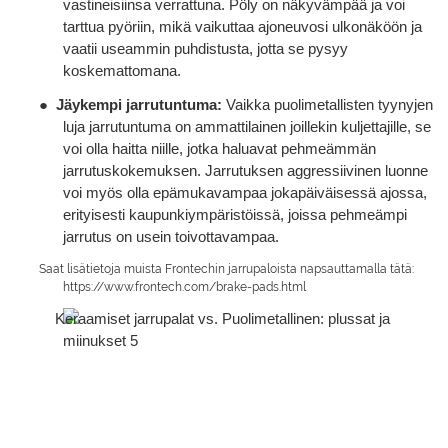
vastineisiinsa verrattuna. Pöly on näkyvämpää ja voi
tarttua pyöriin, mikä vaikuttaa ajoneuvosi ulkonäköön ja
vaatii useammin puhdistusta, jotta se pysyy
koskemattomana.
●
Jäykempi jarrutuntuma:
Vaikka puolimetallisten tyynyjen
luja jarrutuntuma on ammattilainen joillekin kuljettajille, se
voi olla haitta niille, jotka haluavat pehmeämmän
jarrutuskokemuksen. Jarrutuksen aggressiivinen luonne
voi myös olla epämukavampaa jokapäiväisessä ajossa,
erityisesti kaupunkiympäristöissä, joissa pehmeämpi
jarrutus on usein toivottavampaa.
Saat lisätietoja muista Frontechin jarrupaloista napsauttamalla tätä:
https://www.frontech.com/brake-pads.html