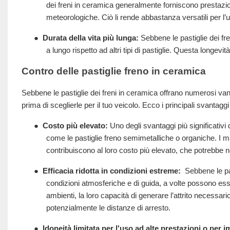
dei freni in ceramica generalmente forniscono prestazio
meteorologiche. Ciò li rende abbastanza versatili per l
●
Durata della vita più lunga:
Sebbene le pastiglie dei fr
a lungo rispetto ad altri tipi di pastiglie. Questa longev
Contro delle pastiglie freno in ceramica
Sebbene le pastiglie dei freni in ceramica offrano numerosi va
prima di sceglierle per il tuo veicolo. Ecco i principali svantaggi 
●
Costo più elevato:
Uno degli svantaggi più significativi d
come le pastiglie freno semimetalliche o organiche. I ma
contribuiscono al loro costo più elevato, che potrebbe n
●
Efficacia ridotta in condizioni estreme:
Sebbene le pas
condizioni atmosferiche e di guida, a volte possono esse
ambienti, la loro capacità di generare l’attrito necessa
potenzialmente le distanze di arresto.
●
Idoneità limitata per l'uso ad alte prestazioni o per 