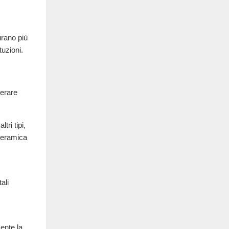
urano più
tuzioni.
derare
tri tipi,
 ceramica
ali
ente la