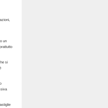
azioni,
no un
prattutto
che si
è
o
ssiva
stiglie