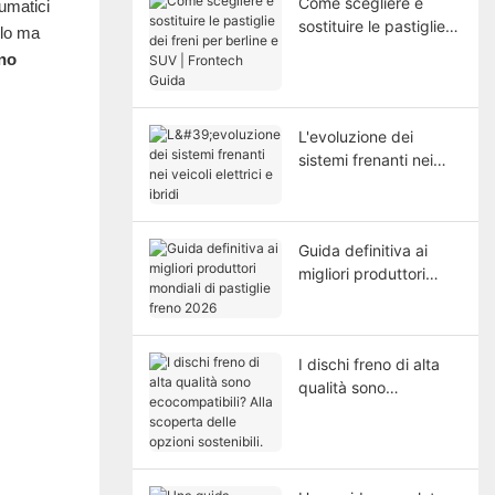
Come scegliere e
eumatici
sostituire le pastiglie
olo ma
dei freni per berline e
eno
SUV | Frontech Guida
L'evoluzione dei
sistemi frenanti nei
veicoli elettrici e ibridi
Guida definitiva ai
migliori produttori
mondiali di pastiglie
freno 2026
I dischi freno di alta
qualità sono
ecocompatibili? Alla
scoperta delle opzioni
sostenibili.