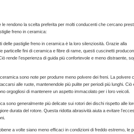
e le rendono la scelta preferita per molti conducenti che cercano prest
stiglie freno in ceramica:
delle pastiglie freno in ceramica è la loro silenziosità. Grazie alla
articelle fini di ceramica e fibre di rame, questi cuscinetti produco
. Ciò rende l'esperienza di guida più confortevole e meno distraente, so
in ceramica sono note per produrre meno polvere dei freni. La polvere 
taccarsi alle ruote, mantenendole più pulite per periodi più lunghi. Ciò 
no orgogliosi di mantenere un aspetto immacolato per i loro veicoli.
ica sono generalmente più delicate sui rotori dei dischi rispetto alle lor
iore durata del rotore. Questa ridotta abrasività aiuta a evitare l'ecce
ni.
bene a volte siano meno efficaci in condizioni di freddo estremo, le pa