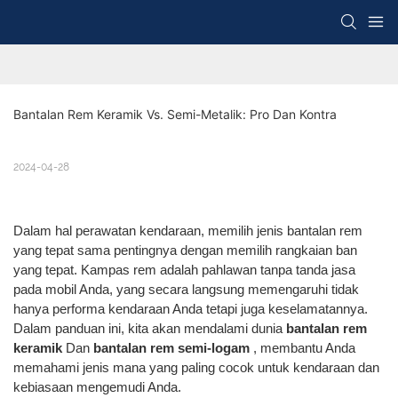
Bantalan Rem Keramik Vs. Semi-Metalik: Pro Dan Kontra
2024-04-28
Dalam hal perawatan kendaraan, memilih jenis bantalan rem
yang tepat sama pentingnya dengan memilih rangkaian ban
yang tepat. Kampas rem adalah pahlawan tanpa tanda jasa
pada mobil Anda, yang secara langsung memengaruhi tidak
hanya performa kendaraan Anda tetapi juga keselamatannya.
Dalam panduan ini, kita akan mendalami dunia
bantalan rem
keramik
Dan
bantalan rem semi-logam
, membantu Anda
memahami jenis mana yang paling cocok untuk kendaraan dan
kebiasaan mengemudi Anda.