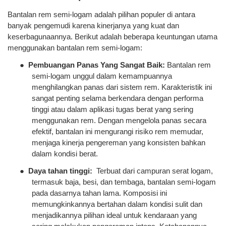
Bantalan rem semi-logam adalah pilihan populer di antara
banyak pengemudi karena kinerjanya yang kuat dan
keserbagunaannya. Berikut adalah beberapa keuntungan utama
menggunakan bantalan rem semi-logam:
●
Pembuangan Panas Yang Sangat Baik:
Bantalan rem
semi-logam unggul dalam kemampuannya
menghilangkan panas dari sistem rem. Karakteristik ini
sangat penting selama berkendara dengan performa
tinggi atau dalam aplikasi tugas berat yang sering
menggunakan rem. Dengan mengelola panas secara
efektif, bantalan ini mengurangi risiko rem memudar,
menjaga kinerja pengereman yang konsisten bahkan
dalam kondisi berat.
●
Daya tahan tinggi:
Terbuat dari campuran serat logam,
termasuk baja, besi, dan tembaga, bantalan semi-logam
pada dasarnya tahan lama. Komposisi ini
memungkinkannya bertahan dalam kondisi sulit dan
menjadikannya pilihan ideal untuk kendaraan yang