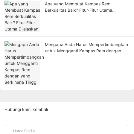
Apa yang Membuat Kampas Rem
Berkualitas Baik? Fitur-Fitur Utama
Dijelaskan
Mengapa Anda Harus Mempertimbangkan
untuk Mengganti Kampas Rem dengan
yang Berkinerja Tinggi
Hubungi kami kembali
Nama Produk