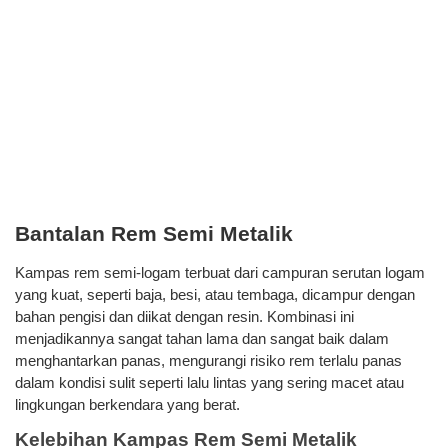
Bantalan Rem Semi Metalik
Kampas rem semi-logam terbuat dari campuran serutan logam
yang kuat, seperti baja, besi, atau tembaga, dicampur dengan
bahan pengisi dan diikat dengan resin. Kombinasi ini
menjadikannya sangat tahan lama dan sangat baik dalam
menghantarkan panas, mengurangi risiko rem terlalu panas
dalam kondisi sulit seperti lalu lintas yang sering macet atau
lingkungan berkendara yang berat.
Kelebihan Kampas Rem Semi Metalik