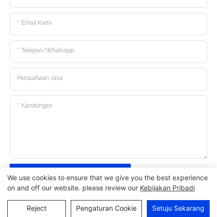
Email Kami
Telepon/whatsapp
Perusahaan Jasa
Kandungan
Kirim Pertanyaan Sekarang
We use cookies to ensure that we give you the best experience
on and off our website. please review our
Kebijakan Pribadi
Reject
Pengaturan Cookie
Setuju Sekarang