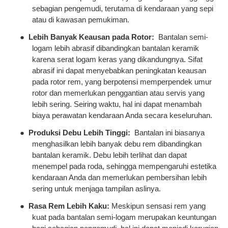
sebagian pengemudi, terutama di kendaraan yang sepi
atau di kawasan pemukiman.
●
Lebih Banyak Keausan pada Rotor:
Bantalan semi-
logam lebih abrasif dibandingkan bantalan keramik
karena serat logam keras yang dikandungnya. Sifat
abrasif ini dapat menyebabkan peningkatan keausan
pada rotor rem, yang berpotensi memperpendek umur
rotor dan memerlukan penggantian atau servis yang
lebih sering. Seiring waktu, hal ini dapat menambah
biaya perawatan kendaraan Anda secara keseluruhan.
●
Produksi Debu Lebih Tinggi:
Bantalan ini biasanya
menghasilkan lebih banyak debu rem dibandingkan
bantalan keramik. Debu lebih terlihat dan dapat
menempel pada roda, sehingga mempengaruhi estetika
kendaraan Anda dan memerlukan pembersihan lebih
sering untuk menjaga tampilan aslinya.
●
Rasa Rem Lebih Kaku:
Meskipun sensasi rem yang
kuat pada bantalan semi-logam merupakan keuntungan