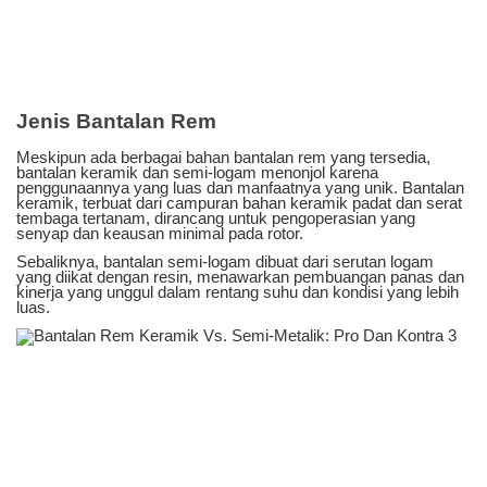
Jenis Bantalan Rem
Meskipun ada berbagai bahan bantalan rem yang tersedia,
bantalan keramik dan semi-logam menonjol karena
penggunaannya yang luas dan manfaatnya yang unik. Bantalan
keramik, terbuat dari campuran bahan keramik padat dan serat
tembaga tertanam, dirancang untuk pengoperasian yang
senyap dan keausan minimal pada rotor.
Sebaliknya, bantalan semi-logam dibuat dari serutan logam
yang diikat dengan resin, menawarkan pembuangan panas dan
kinerja yang unggul dalam rentang suhu dan kondisi yang lebih
luas.