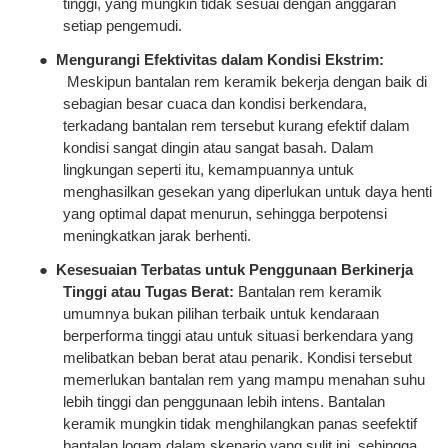
tinggi, yang mungkin tidak sesuai dengan anggaran
setiap pengemudi.
●
Mengurangi Efektivitas dalam Kondisi Ekstrim:
Meskipun bantalan rem keramik bekerja dengan baik di
sebagian besar cuaca dan kondisi berkendara,
terkadang bantalan rem tersebut kurang efektif dalam
kondisi sangat dingin atau sangat basah. Dalam
lingkungan seperti itu, kemampuannya untuk
menghasilkan gesekan yang diperlukan untuk daya henti
yang optimal dapat menurun, sehingga berpotensi
meningkatkan jarak berhenti.
●
Kesesuaian Terbatas untuk Penggunaan Berkinerja
Tinggi atau Tugas Berat:
Bantalan rem keramik
umumnya bukan pilihan terbaik untuk kendaraan
berperforma tinggi atau untuk situasi berkendara yang
melibatkan beban berat atau penarik. Kondisi tersebut
memerlukan bantalan rem yang mampu menahan suhu
lebih tinggi dan penggunaan lebih intens. Bantalan
keramik mungkin tidak menghilangkan panas seefektif
bantalan logam dalam skenario yang sulit ini, sehingga