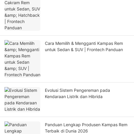
Panduan
Cara Memilih & Mengganti Kampas Rem
untuk Sedan & SUV | Frontech Panduan
Evolusi Sistem Pengereman pada
Kendaraan Listrik dan Hibrida
Panduan Lengkap Produsen Kampas Rem
Terbaik di Dunia 2026