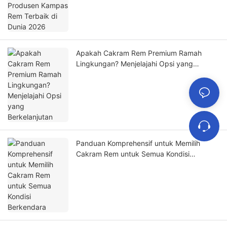
Apakah Cakram Rem Premium Ramah
Lingkungan? Menjelajahi Opsi yang
Berkelanjutan
Panduan Komprehensif untuk Memilih
Cakram Rem untuk Semua Kondisi
Berkendara