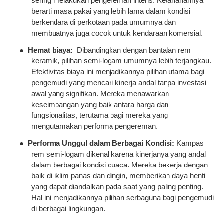
sering melakukan pengereman intens. Ketahanannya
berarti masa pakai yang lebih lama dalam kondisi
berkendara di perkotaan pada umumnya dan
membuatnya juga cocok untuk kendaraan komersial.
●
Hemat biaya:
Dibandingkan dengan bantalan rem
keramik, pilihan semi-logam umumnya lebih terjangkau.
Efektivitas biaya ini menjadikannya pilihan utama bagi
pengemudi yang mencari kinerja andal tanpa investasi
awal yang signifikan. Mereka menawarkan
keseimbangan yang baik antara harga dan
fungsionalitas, terutama bagi mereka yang
mengutamakan performa pengereman.
●
Performa Unggul dalam Berbagai Kondisi:
Kampas
rem semi-logam dikenal karena kinerjanya yang andal
dalam berbagai kondisi cuaca. Mereka bekerja dengan
baik di iklim panas dan dingin, memberikan daya henti
yang dapat diandalkan pada saat yang paling penting.
Hal ini menjadikannya pilihan serbaguna bagi pengemudi
di berbagai lingkungan.