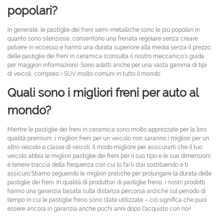
popolari?
In generale, le pastiglie dei freni semi-metalliche sono le più popolari in
quanto sono silenziose, consentono una frenata regolare senza creare
polvere in eccesso e hanno una durata superiore alla media senza il prezzo
delle pastiglie dei freni in ceramica (consulta il nostro meccanico’s guida
per maggiori informazioni). Sono adatti anche per una vasta gamma di tipi
di veicoli, compresi i SUV molto comuni in tutto il mondo
Quali sono i migliori freni per auto al
mondo?
Mentre le pastiglie dei freni in ceramica sono molto apprezzate per la loro
qualità premium, i migliori freni per un veicolo non saranno i migliori per un
altro veicolo o classe di veicoli. Il modo migliore per assicurarti che il tuo
veicolo abbia le migliori pastiglie dei freni per il suo tipo e le sue dimensioni
è tenere traccia della frequenza con cui lo fai’li stai sostituendo e ti
assicuro’Stiamo seguendo le migliori pratiche per prolungare la durata delle
pastiglie dei freni. In qualità di produttori di pastiglie freno, i nostri prodotti
hanno una garanzia basata sulla distanza percorsa anziché sul periodo di
tempo in cui le pastiglie freno sono state utilizzate – ciò significa che puoi
essere ancora in garanzia anche pochi anni dopo l'acquisto con noi!