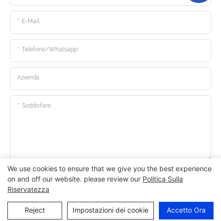
E-Mail
Telefono/whatsapp
Azienda
Soddisfare
We use cookies to ensure that we give you the best experience
Invia Domanda Ora
on and off our website. please review our
Politica Sulla
Riservatezza
Reject
Impostazioni dei cookie
Accetto Ora