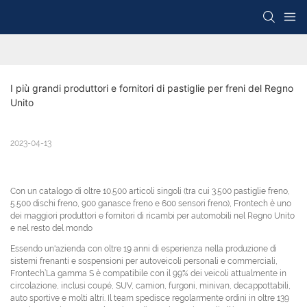
I più grandi produttori e fornitori di pastiglie per freni del Regno 
Unito
2023-04-13
Con un catalogo di oltre 10.500 articoli singoli (tra cui 3.500 pastiglie freno,
5.500 dischi freno, 900 ganasce freno e 600 sensori freno), Frontech è uno
dei maggiori produttori e fornitori di ricambi per automobili nel Regno Unito
e nel resto del mondo
Essendo un'azienda con oltre 19 anni di esperienza nella produzione di
sistemi frenanti e sospensioni per autoveicoli personali e commerciali,
Frontech’La gamma S è compatibile con il 99% dei veicoli attualmente in
circolazione, inclusi coupé, SUV, camion, furgoni, minivan, decappottabili,
auto sportive e molti altri. Il team spedisce regolarmente ordini in oltre 139