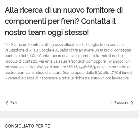
Alla ricerca di un nuovo fornitore di
componenti per freni? Contatta il
nostro team oggi stesso!
Noi’Siamo un fornitore all'ingrosso affidabile di pastiglie freno con una
valutazione di 5* su Google e Alibaba (oltre ad avere un tasso di consegna
puntuale del 100%!). Contattaci in qualsiasi momento tramite il nostro
modulo di contatto, via email a sales@frontech.comoppure inviandoci un
messaggio su WhatsApp al numero +86 18054616875 dove un membro del
nostro team sarà felice di aiutarti. Siamo aperti dalle 8:00 alle 17:30 il lunedì
– venerdì e cerca di rispondere a tutte le richieste entro 24 ore lavorative.
Prev
Il Prossimo
CONSIGLIATO PER TE