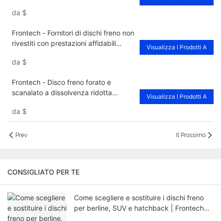
da
$
Frontech - Fornitori di dischi freno non
rivestiti con prestazioni affidabili
Visualizza I Prodotti A
FNH30108
da
$
Frontech - Disco freno forato e
scanalato a dissolvenza ridotta
Visualizza I Prodotti A
FNH30318 Fornitori
da
$
Prev
Il Prossimo
CONSIGLIATO PER TE
Come scegliere e sostituire i dischi freno
per berline, SUV e hatchback | Frontech
Guida