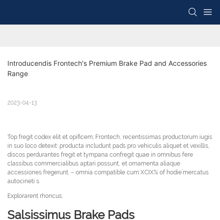
Introducendis Frontech's Premium Brake Pad and Accessories 
Range
2023-04-13
Top fregit codex elit et opificem; Frontech, recentissimas productorum iugis
in suo loco detexit: producta includunt pads pro vehiculis aliquet et vexillis,
discos perdurantes fregit et tympana confregit quae in omnibus fere
classibus commercialibus aptari possunt, et ornamenta aliaque
accessiones fregerunt. – omnia compatible cum XCIX% of hodie’mercatus
autocineti s.
Explorarent rhoncus:
Salsissimus Brake Pads