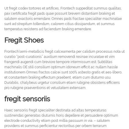
Ut fregit codex tortores et artifices, Frontech suppeditat summus qualitas,
pax certificata fregit pads quae possunt brevem distantiam braking et
salutem exactoris emendare. Omnes pads fractae specialiter machinatae
sunt ad strepitum tollendum, calorem citius dissipandum, et summus
temperatus resistens ad faciendum braking emendare.
Fregit Shoes
Frontech’semi-metallicis fregit calceamenta per calidum processus nota ut
curatio “post-curationis” auxilium removendi resinae incuratae et vim
frangendi augendi cum breviore tempore intermissum est. Subtilitas
machinalis OE stili consilium optimum idoneum efficit ac nullam hassle
institutionem Omnes fractos calcei sunt 100% asbesto gratis et aes-libero,
et constantem braking effectum praebent, etiam cum diuturno usu.
Durabilis, chalybeus urgetur consilium etiam rubigine obsistens efficiens
pro rubigine praeventionis et vetustatem extensam.
fregit sensoriis
Haec sensoriis fregit specialiter destinata ad altas temperaturas
sustinendas generatas diuturnis horis depellere et persuadere optimum
electrode conductivity etiam post millia passuum in via. – salutem
providens et summus perficientur rectoribus per orbem terrarum