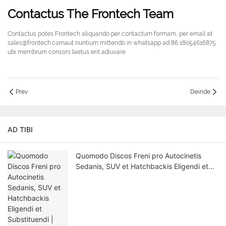
Contactus The Frontech Team
Contactus potes Frontech aliquando per contactum formam, per email at
sales@frontech.comaut nuntium mittendo in whatsapp ad 86 18054616875
ubi membrum consors laetus erit adiuvare
Prev
Deinde
AD TIBI
Quomodo Discos Freni pro Autocinetis
Sedanis, SUV et Hatchbackis Eligendi et
Substituendi | Frontech Dux