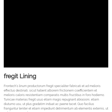
fregit Lining
Frontech’s linum productorum fregit specialiter fabricati et ad melioris
effectus destinati, sicut habent altiorem frictionem coefficientem et
melioris caloris resistentiam comparatis multis fructibus in foro hodierno.
Tunicae materias fregit usus etiam magis repugnant abrasioni, etiam
diuturno usu, ut plus gradatim induat ac paene tacet. Quo facilius
franguntur leniter et etiam impediunt detrimentum ab elementis externis, ut