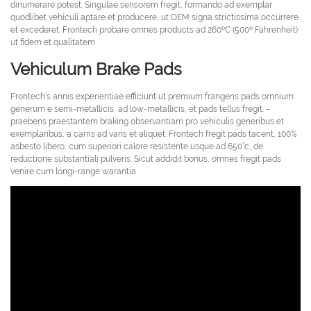
dinumerare potest. Singulae sensorem fregit, formando ad exemplar
quodlibet vehiculi aptare et producere, ut OEM signa strictissima occurrere
et excederet. Frontech probare omnes products ad 260ºC (500º Fahrenheit)
ut fidem et qualitatem
Vehiculum Brake Pads
Frontech’s annis experientiae efficiunt ut premium frangens pads omnium
generum e semi-metallicis, ad low-metallicis, et pads tellus fregit. –
praebens praestantem braking observantiam pro vehiculis generibus et
exemplaribus, a carris ad vans et aliquet. Frontech fregit pads tacent, 100%
asbesto libero, cum superiori calore resistente usque ad 650°c, de
reductione substantiali pulveris. Sicut addidit bonus, omnes fregit pads
venire cum longi-range warantia