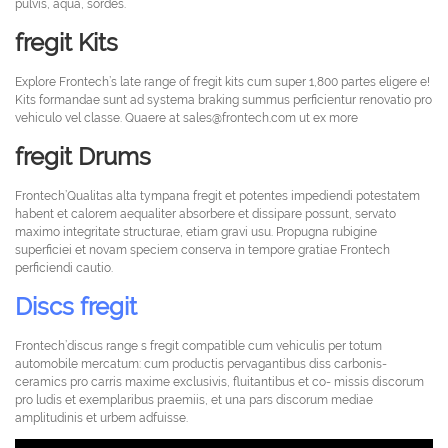
pulvis, aqua, sordes.
fregit Kits
Explore Frontech’s late range of fregit kits cum super 1,800 partes eligere e!
Kits formandae sunt ad systema braking summus perficientur renovatio pro
vehiculo vel classe. Quaere at sales@frontech.com ut ex more
fregit Drums
Frontech’Qualitas alta tympana fregit et potentes impediendi potestatem
habent et calorem aequaliter absorbere et dissipare possunt, servato
maximo integritate structurae, etiam gravi usu. Propugna rubigine
superficiei et novam speciem conserva in tempore gratiae Frontech
perficiendi cautio.
Discs fregit
Frontech’discus range s fregit compatible cum vehiculis per totum
automobile mercatum: cum productis pervagantibus diss carbonis-
ceramics pro carris maxime exclusivis, fluitantibus et co- missis discorum
pro ludis et exemplaribus praemiis, et una pars discorum mediae
amplitudinis et urbem adfuisse.