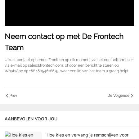
Neem contact op met De Frontech
Team
U kunt contact opnemen Frontech op elk moment via het contactformulier,
via e-mail op sales@frontech.com, of door een bericht te sturen op
WhatsApp op +86 18054616875, waar een lid van het team u graag helpt
Prev
De Volgende
AANBEVOLEN VOOR JOU
Hoe kies en vervang je remschijven voor