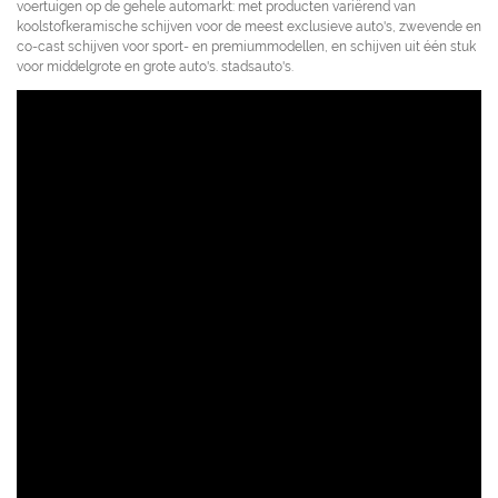
voertuigen op de gehele automarkt: met producten variërend van
koolstofkeramische schijven voor de meest exclusieve auto's, zwevende en
co-cast schijven voor sport- en premiummodellen, en schijven uit één stuk
voor middelgrote en grote auto's. stadsauto's.