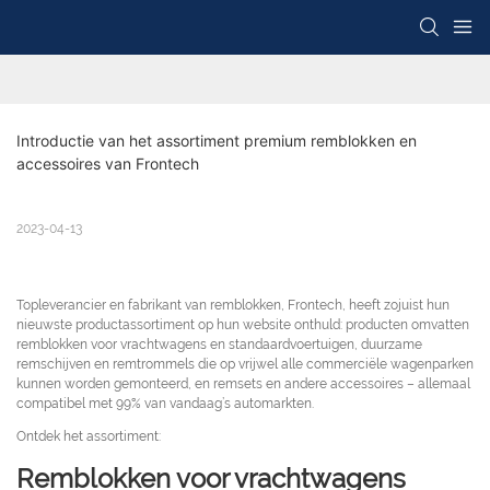
Introductie van het assortiment premium remblokken en 
accessoires van Frontech
2023-04-13
Topleverancier en fabrikant van remblokken, Frontech, heeft zojuist hun
nieuwste productassortiment op hun website onthuld: producten omvatten
remblokken voor vrachtwagens en standaardvoertuigen, duurzame
remschijven en remtrommels die op vrijwel alle commerciële wagenparken
kunnen worden gemonteerd, en remsets en andere accessoires – allemaal
compatibel met 99% van vandaag’s automarkten.
Ontdek het assortiment:
Remblokken voor vrachtwagens