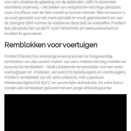
voor een uitstekende geleiding van de elektroden, zelfs na duizenden
kilometers onderweg – het bieden van veiligheid en krachtige prestaties
waar chauffeurs over de hele wereld op kunnen rekenen. Elke remsensor is
op maat gemaakt voor elk voertuigmodel en wordt geproduceerd om aan
de strengste OEM-normen te voldoen en deze zelfs te overtreffen. Frontech
test alle producten op 260ºC (500º Fahrenheit) om betrouwbaarheid en
kwaliteit te garanderen
Remblokken voor voertuigen
Frontech’Dankzij hun jarenlange ervaring kunnen ze hoogwaardige
remblokken van alle soorten maken, van semi-metalen tot laag-metalen en
keramische remblokken – biedt uitstekende remprestaties voor een reeks
voertuigtypen en -modellen, van auto's tot bestelwagens en vrachtwagens.
Frontech remblokken zijn stil, 100% asbestvrij, met superieure
hittebestendigheid tot 650°C, en aanzienlijke stofreductie. Als extra bonus
worden alle remblokken geleverd met een lange-afstandsgarantie