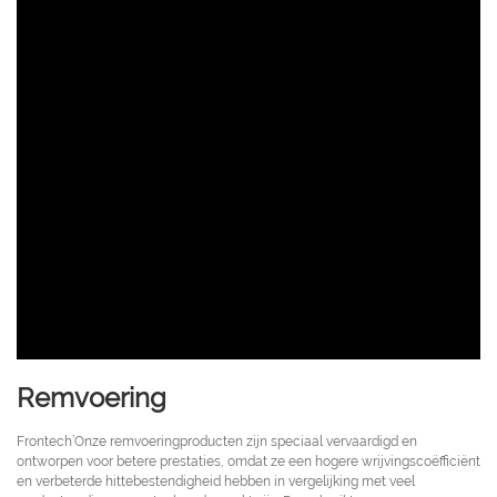
Remvoering
Frontech’Onze remvoeringproducten zijn speciaal vervaardigd en
ontworpen voor betere prestaties, omdat ze een hogere wrijvingscoëfficiënt
en verbeterde hittebestendigheid hebben in vergelijking met veel