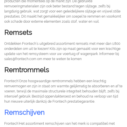
producten die momenteel op de markt zijn. De gebruikte
remvoeringmaterialen zijn ook beter bestand tegen slijtage, zelfs bij
langdurig gebruik, wat zorgt voor een geleidelijkere slijtage en vrijwel stille
prestaties. Dit maakt het gemakkelijker om soepel te remmen en voorkomt
ook schade door externe elementen zoals stof, water en vuil.
Remsets
Ontdekken Frontech’s uitgebreid assortiment remsets met meer dan 1.800
onderdelen om uit te kiezen! Kits zijn op maat gemaakt voor een krachtige
update van het remsysteem voor uw voertuig of wagenpark. Informeer bij
sales@frontech.com om meer te weten te komen
Remtrommels
Frontech’Onze hoogwaardige remtrommels hebben een krachtig
remvermogen en zijn in staat om warmte gelijkmatig te absorberen en af ​​te
voeren, terwijl de maximale structurele integriteit behouden blijft, zelfs bij
intensief gebruik. Bestrijd oppervlakteroest en behoud na verloop van tijd
hun nieuwe uiterlijk dankzij de Frontech prestatiegarantie.
Remschijven
Frontech’Het assortiment remschijven van het merk is compatibel met