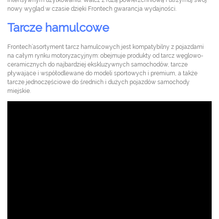
intensywnym użytkowaniu. Walcz z rdzą powierzchniową i utrzymuj swój
nowy wygląd w czasie dzięki Frontech gwarancja wydajności.
Tarcze hamulcowe
Frontech’asortyment tarcz hamulcowych jest kompatybilny z pojazdami
na całym rynku motoryzacyjnym: obejmuje produkty od tarcz węglowo-
ceramicznych do najbardziej ekskluzywnych samochodów, tarcze
pływające i współodlewane do modeli sportowych i premium, a także
tarcze jednoczęściowe do średnich i dużych pojazdów samochody
miejskie.