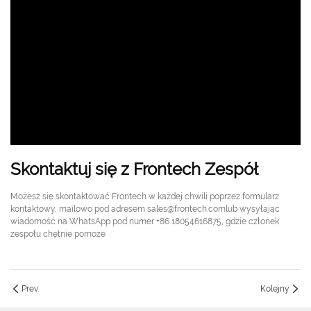
Skontaktuj się z Frontech Zespół
Możesz się skontaktować Frontech w każdej chwili poprzez formularz
kontaktowy, mailowo pod adresem sales@frontech.comlub wysyłając
wiadomość na WhatsApp pod numer +86 18054616875, gdzie członek
zespołu chętnie pomoże
Prev.
Kolejny