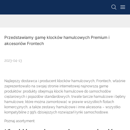
Przedstawiamy gamę klocków hamulcowych Premium i 
akcesoriów Frontech
2023-04-13
Najlepszy dostawca i producent klocków hamulcowych, Frontech, właśnie
zaprezentowało na swojej stronie internetowej najnowszą gamę
produktów: produkty obejmują klocki hamulcowe do samochodów
ciężarowych i pojazdów standardowych, trwałe tarcze hamulcowe i bębny
hamulcowe, które można zamontować w prawie wszystkich flotach
komercyjnych, a także zestawy hamulcowe i inne akcesoria – wszystko
kompatybilne z 99% dzisiejszych rozwiązań’rynki samochodowe.
Poznaj asortyment: