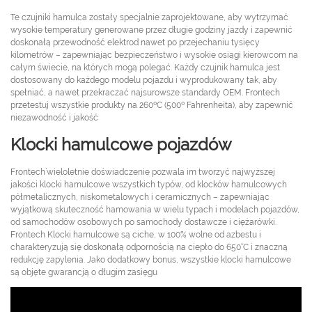
Te czujniki hamulca zostały specjalnie zaprojektowane, aby wytrzymać
wysokie temperatury generowane przez długie godziny jazdy i zapewnić
doskonałą przewodność elektrod nawet po przejechaniu tysięcy
kilometrów – zapewniając bezpieczeństwo i wysokie osiągi kierowcom na
całym świecie, na których mogą polegać. Każdy czujnik hamulca jest
dostosowany do każdego modelu pojazdu i wyprodukowany tak, aby
spełniać, a nawet przekraczać najsurowsze standardy OEM. Frontech
przetestuj wszystkie produkty na 260ºC (500º Fahrenheita), aby zapewnić
niezawodność i jakość
Klocki hamulcowe pojazdów
Frontech’wieloletnie doświadczenie pozwala im tworzyć najwyższej
jakości klocki hamulcowe wszystkich typów, od klocków hamulcowych
półmetalicznych, niskometalowych i ceramicznych – zapewniając
wyjątkową skuteczność hamowania w wielu typach i modelach pojazdów,
od samochodów osobowych po samochody dostawcze i ciężarówki.
Frontech Klocki hamulcowe są ciche, w 100% wolne od azbestu i
charakteryzują się doskonałą odpornością na ciepło do 650°C i znaczną
redukcję zapylenia. Jako dodatkowy bonus, wszystkie klocki hamulcowe
są objęte gwarancją o długim zasięgu