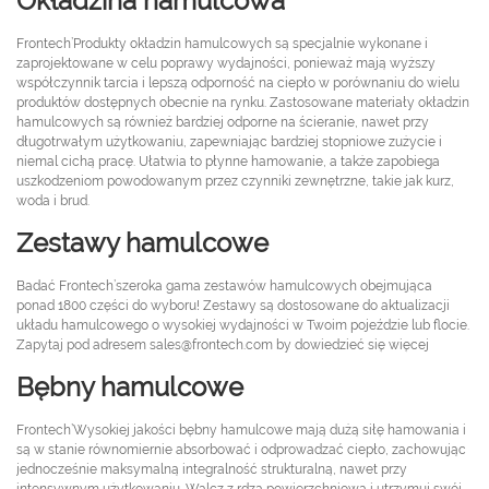
Okładzina hamulcowa
Frontech’Produkty okładzin hamulcowych są specjalnie wykonane i
zaprojektowane w celu poprawy wydajności, ponieważ mają wyższy
współczynnik tarcia i lepszą odporność na ciepło w porównaniu do wielu
produktów dostępnych obecnie na rynku. Zastosowane materiały okładzin
hamulcowych są również bardziej odporne na ścieranie, nawet przy
długotrwałym użytkowaniu, zapewniając bardziej stopniowe zużycie i
niemal cichą pracę. Ułatwia to płynne hamowanie, a także zapobiega
uszkodzeniom powodowanym przez czynniki zewnętrzne, takie jak kurz,
woda i brud.
Zestawy hamulcowe
Badać Frontech’szeroka gama zestawów hamulcowych obejmująca
ponad 1800 części do wyboru! Zestawy są dostosowane do aktualizacji
układu hamulcowego o wysokiej wydajności w Twoim pojeździe lub flocie.
Zapytaj pod adresem sales@frontech.com by dowiedzieć się więcej
Bębny hamulcowe
Frontech’Wysokiej jakości bębny hamulcowe mają dużą siłę hamowania i
są w stanie równomiernie absorbować i odprowadzać ciepło, zachowując
jednocześnie maksymalną integralność strukturalną, nawet przy