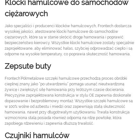
Klocki hamulcowe do samochodów
ciężarowych
Jako specjaliści i producenci klocków hamulcowych, Frontech dostarcza
wysokiej jakości, atestowane klocki hamulcowe do samochodów
ciężarowych, które są w stanie skrócić drogę hamowania i poprawić
bezpieczeństwo kierowcy. Wszystkie klocki hamulcowe zostały specjalnie
zaprojektowane, aby eliminować hałas, szybciej odprowadzać ciepło i są
odporne na wysokie temperatury, co poprawia skuteczność hamowania.
Zepsute buty
Frontech’Półmetalowe szczęki hamulcowe przechodzą proces obróbki
cieplnej znany jako “po utwardzeniu” pomaga usunąć nieutwardzoną
żywicę i zwiększyć siłę hamowania przy krótszym czasie docierania.
Precyzyjnie zaprojektowana konstrukcja w stylu OE zapewnia doskonałe
dopasowanie i bezproblemowy montaż. Wszystkie szczęki hamulcowe są
w 100% wolne od azbestu i miedzi oraz zapewniają stałą skuteczność
hamowania, nawet przy długotrwałym użytkowaniu. Trwała konstrukcja
wzmocniona stalą posiada również odporną na rdzę powłokę, która
zapobiega rdzewieniu i zapewnia dłuższą trwałość.
Czujniki hamulców