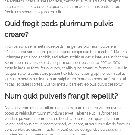
celeritatem incessus. Ine Frontech, certificati sumus ad signa recepta
internationalia et producere quaedam summae qualitatis pads in foro
fregit, nos sperantes globalem elit.
Quid fregit pads plurimum pulvis
creare?
In universum, semi metallicae pads frangentes plurimum pulverem
efficiunt, praesertim cum paribus discos caliginoso fracto (rotors). Materia
utriusque partis hoc accidit, sed etiam attritio augetur inter eas in frictione.
Semi- rupti metallicae pads usquam componi possunt ex 30% ad 70%
metalla inclusa ferro, ferro, cupro, et aliis quae stannum formant. Fillarii in
reliqua materia consistere possunt ex lubricantibus graphite, vermiculitis
(genus mineralis mollis), barium sulphatum (homo compositum), silicat ut
micas, et plures sortes. Quanto metalli pars est, eo plus pulvis creabitur.
Num quid pulveris frangit repellit?
Dum pulverem omnino tollere non possis, eum repellere vel removere
potes ut vehiculum tuum mundum servet! Tabernae ut Halfordenses
vendunt pulverem comminutum frondis abhorrentem, quae plurimum
valent, sed opus est ut recompensari, vel etiam, ut scutum pulveris fractum
conscendas ad discum fractum (rotor) qui ad colligendas pulvisculum