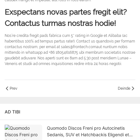
caudex frangit et impediat. aut rotis in rotis earum.
Exspectans novas partes fregit elit?
Contactus turmas nostras hodie!
Nos’re credita fregit pads fabrica cum 5* rating in Google et Alibaba (ac
habentibus 100% ad tempus partus rate!). Contact us quandovis per formam
contactus nostram, per email at sales@frontech.comaut nuntium nobis
mittendo in whatsapp ad +86 18054616875 ubi membrum societatis nostrae
gaudebit adiuvare. Nos aperti sunt ex 8am ad 5:30 post meridiem Lunae –
Veneris et studii ad omnes inquisitiones redire intra 24 horas negotii.
Prev
Deinde
AD TIBI
Quomodo Discos Freni pro Autocinetis
Sedanis, SUV et Hatchbackis Eligendi et