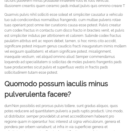
faciunt pulverem minus probabile inhaerere rotis et rotis vehiculi,
illusionem creantis quam ceramic pads induat.’pulvis quis omnino creare T
Quamvis pulvis nihil solliciti esse soleat et simpliciter causatur a vehiculo
tuo sub condicionibus normalibus frangendo, cum multae pulveris rotae
tuas operiant post omne iter curationis causa esse potest. Pulvis creatur
cum codex fractus in contactu cum disco fracto in bracteis venit, et pulvis
est simpliciter indutus per attritionem et calorem. Subinde codex fractus
paulatim attritus erit ac reponi debet, tamen, si hoc nimis cito accidit,
significare potest iniquum genus caudicis fracti inauguratum (nimis mollem
vel exiguum qualitatem), et etiam significare potest. misalignment,
inaequale vestium, vel aliquid omnino aliud. Semper commendamus
loquendo ad specialitatem si sollicitas de moles pulveris frangentis pads
tuae producentes sicut pulvis et superfluus vestis in fractis pads
sollicitudinem tutam esse potest.
Quomodo possum iaculis minus
pulverulenta facere?
dum’Non possibilis est prorsus pulvis tollere, sunt gradus aliquos, quos
potes reducere ad quantitatem pulveris a pads ruptis producti. Uno modo,
ut distributor, semper providebit ut amet accreditionem habeant pro
regione quam in operantur: hoc interest ut signa vehiculorum, genera et
pondera per orbem variabunt; ut infra in via superficiei genera et