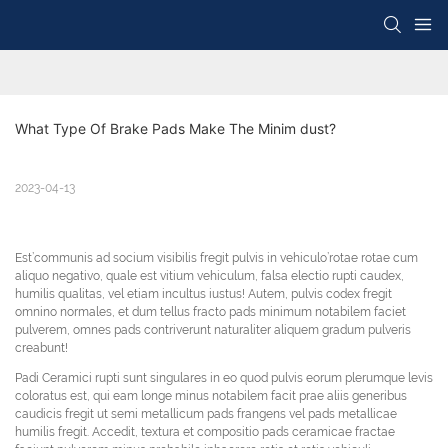
What Type Of Brake Pads Make The Minim dust?
2023-04-13
Est’communis ad socium visibilis fregit pulvis in vehiculo’rotae rotae cum
aliquo negativo, quale est vitium vehiculum, falsa electio rupti caudex,
humilis qualitas, vel etiam incultus iustus! Autem, pulvis codex fregit
omnino normales, et dum tellus fracto pads minimum notabilem faciet
pulverem, omnes pads contriverunt naturaliter aliquem gradum pulveris
creabunt!
Padi Ceramici rupti sunt singulares in eo quod pulvis eorum plerumque levis
coloratus est, qui eam longe minus notabilem facit prae aliis generibus
caudicis fregit ut semi metallicum pads frangens vel pads metallicae
humilis fregit. Accedit, textura et compositio pads ceramicae fractae