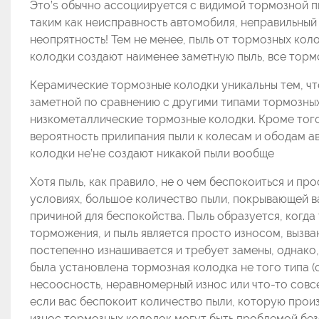
Это’s обычно ассоциируется с видимой тормозной п
таким как неисправность автомобиля, неправильный
неопрятность! Тем не менее, пыль от тормозных ко
колодки создают наименее заметную пыль, все торм
Керамические тормозные колодки уникальны тем, что
заметной по сравнению с другими типами тормозных
низкометаллические тормозные колодки. Кроме тог
вероятность прилипания пыли к колесам и ободам а
колодки не’не создают никакой пыли вообще
Хотя пыль, как правило, не о чем беспокоиться и п
условиях, большое количество пыли, покрывающей в
причиной для беспокойства. Пыль образуется, когд
торможения, и пыль является просто износом, вызв
постепенно изнашивается и требует замены, однако,
была установлена ​​тормозная колодка не того типа 
несоосность, неравномерный износ или что-то совс
если вас беспокоит количество пыли, которую прои
износ тормозных колодок могут быть проблемой без