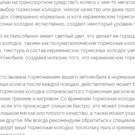
ылью на транспортном средстве’s колеса с чем-то негати
 выбор тормозных колодок, низкое качество или даже про
лодок совершенно нормальна, и хотя керамические тормоз
озные колодки, естественно, создают некоторый уровень 
 их пыль обычно имеет светлый цвет, что делает ее гораз
 колодок, такими как полуметаллические тормозные коло
о, текстура и состав керамических тормозных колодок у
втомобиля, создавая иллюзию того, что керамические тор
росто вызвана торможением вашего автомобиля в нормальн
аши колеса после каждой поездки, действительно может 
а тормозная колодка соприкасается с тормозным диском в
анным трением и нагревом. Со временем тормозная колодк
 если это происходит слишком быстро, это может означат
(слишком мягкая или плохого качества), а также может ука
ем другое. Мы всегда рекомендуем обратиться к специали
зводят ваши тормозные колодки, поскольку пыль и чрезме
опасности.