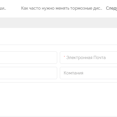
Сколько времени у вас есть, если ваши тормоза начинают скрипеть?
Как часто нужно менять тормозные диски на легковом автомобиле или микроавтобусе?
След
Электронная Почта
Компания