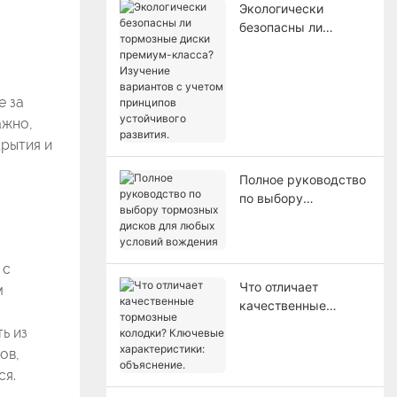
Экологически
безопасны ли
тормозные диски
премиум-класса?
Изучение вариантов
е за
с учетом принципов
устойчивого
ажно,
развития.
крытия и
Полное руководство
по выбору
тормозных дисков
для любых условий
вождения
 с
Что отличает
м
качественные
тормозные колодки?
ь из
Ключевые
ов,
характеристики:
ся.
объяснение.