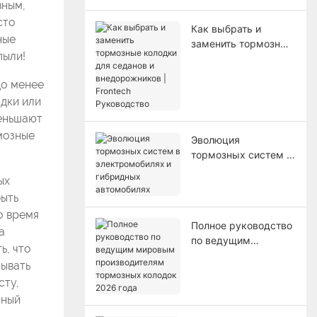
вным,
сто
Как выбрать и
ные
заменить тормозные
пыли!
колодки для седанов
и внедорожников |
до менее
Frontech
дки или
Руководство
меньшают
мозные
Эволюция
тормозных систем в
электромобилях и
ых
гибридных
быть
автомобилях
о время
Полное руководство
а
по ведущим
ь, что
мировым
зывать
производителям
сту,
тормозных колодок
рный
2026 года