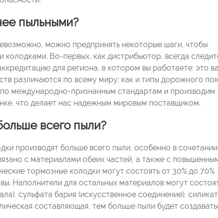
енее пыльными?
невозможно, можно предпринять некоторые шаги, чтобы
 колодками. Во-первых, как дистрибьютор, всегда следит
ккредитацию для региона, в котором вы работаете: это в
ств различаются по всему миру; как и типы дорожного по
ы по международно-признанным стандартам и производим
ынке, что делает нас надежным мировым поставщиком.
больше всего пыли?
ки производят больше всего пыли, особенно в сочетании
вязано с материалами обеих частей, а также с повышенны
еские тормозные колодки могут состоять от 30% до 70%
авы. Наполнители для остальных материалов могут состоят
ла), сульфата бария (искусственное соединение), силикат
ллическая составляющая, тем больше пыли будет создавать