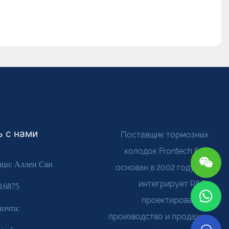
 с нами
Поставщик тормозных
колодок Frontech был
ицо: Аллен Сан
основан в 2002 году. Он
интегрирует R&D,
616875
проектирование,
почта:
производство и продажа,