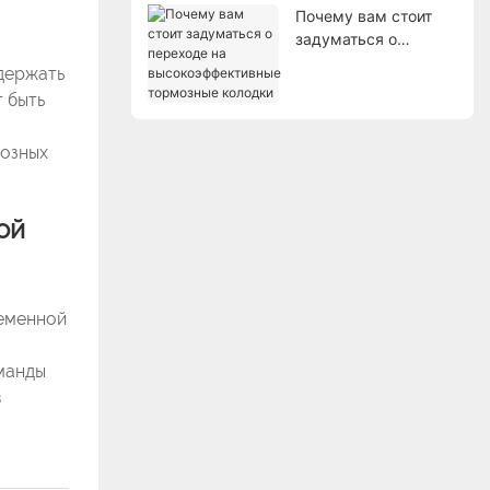
Почему вам стоит
задуматься о
переходе на
одержать
высокоэффективные
т быть
тормозные колодки
мозных
ой
ременной
оманды
в