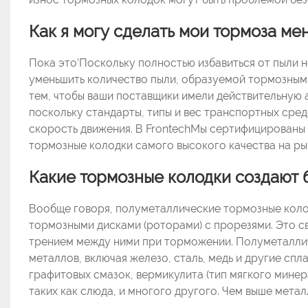
Как я могу сделать мои тормоза м
Пока это’Поскольку полностью избавиться от пыли 
уменьшить количество пыли, образуемой тормозными
тем, чтобы ваши поставщики имели действительную а
поскольку стандарты, типы и вес транспортных сред
скорость движения. В FrontechМы сертифицирован
тормозные колодки самого высокого качества на р
Какие тормозные колодки создают 
Вообще говоря, полуметаллические тормозные колод
тормозными дисками (роторами) с прорезями. Это с
трением между ними при торможении. Полуметаллич
металлов, включая железо, сталь, медь и другие спл
графитовых смазок, вермикулита (тип мягкого минера
таких как слюда, и многого другого. Чем выше мета