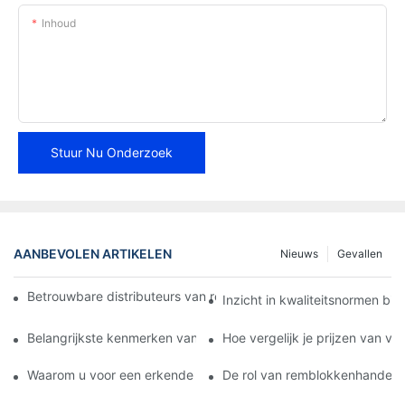
Inhoud
Stuur Nu Onderzoek
AANBEVOLEN ARTIKELEN
Nieuws
Gevallen
Betrouwbare distributeurs van remblokken vinden voor uw bedri
Inzicht in kwaliteitsnormen bi
Belangrijkste kenmerken van een betrouwbare leverancier van
Hoe vergelijk je prijzen van v
Waarom u voor een erkende dealer van remblokken moet kieze
De rol van remblokkenhandelar