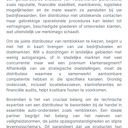
zoals reputatie, financiële stabiliteit, marktkennis, logistieke
mogelijkheden en de mate waarin ze aansluiten bij uw
bedrijfswaarden. Een distributeur met uitstekende contacten
maar gebrekkige operationele procedures kan leiden tot
vertragingen, beschadigde goederen of ontevreden klanten,
wat uiteindelijk uw merkimago schaadt.
Om de juiste distributeur van remblokken te kiezen, begint u
met het in kaart brengen van uw bedrijfsdoelen en
doelmarkten. Wilt u doordringen in landelijke gebieden met
weinig autogarages, of in stedelijke markten met veel
concurrentie maar wel een premium klantensegment?
Afhankelijk van uw strategische doelstellingen, moet de
distributeur waarmee u samenwerkt aantoonbare
competentie hebben in die specifieke kanalen. Grondig
onderzoek, inclusief locatiebezoeken, klantreferenties en
financiële audits, helpt kostbare fouten te voorkomen.
Bovendien is het van cruciaal belang om de technische
expertise van een distributeur te beoordelen bij de handel in
essentiële auto-onderdelen zoals remblokken. Een ideale
partner begrijpt het belang van het naleven van
veiligheidsnormen, de juiste opslagomstandigheden en stipte
leveringsschema's. Dit garandeert dat uw producten hun