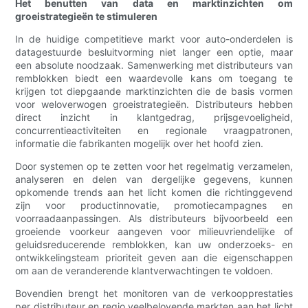
Het benutten van data en marktinzichten om
groeistrategieën te stimuleren
In de huidige competitieve markt voor auto-onderdelen is
datagestuurde besluitvorming niet langer een optie, maar
een absolute noodzaak. Samenwerking met distributeurs van
remblokken biedt een waardevolle kans om toegang te
krijgen tot diepgaande marktinzichten die de basis vormen
voor weloverwogen groeistrategieën. Distributeurs hebben
direct inzicht in klantgedrag, prijsgevoeligheid,
concurrentieactiviteiten en regionale vraagpatronen,
informatie die fabrikanten mogelijk over het hoofd zien.
Door systemen op te zetten voor het regelmatig verzamelen,
analyseren en delen van dergelijke gegevens, kunnen
opkomende trends aan het licht komen die richtinggevend
zijn voor productinnovatie, promotiecampagnes en
voorraadaanpassingen. Als distributeurs bijvoorbeeld een
groeiende voorkeur aangeven voor milieuvriendelijke of
geluidsreducerende remblokken, kan uw onderzoeks- en
ontwikkelingsteam prioriteit geven aan die eigenschappen
om aan de veranderende klantverwachtingen te voldoen.
Bovendien brengt het monitoren van de verkoopprestaties
per distributeur en regio veelbelovende markten aan het licht