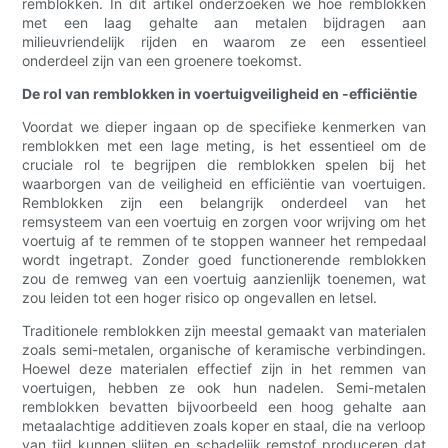
remblokken. In dit artikel onderzoeken we hoe remblokken
met een laag gehalte aan metalen bijdragen aan
milieuvriendelijk rijden en waarom ze een essentieel
onderdeel zijn van een groenere toekomst.
De rol van remblokken in voertuigveiligheid en -efficiëntie
Voordat we dieper ingaan op de specifieke kenmerken van
remblokken met een lage meting, is het essentieel om de
cruciale rol te begrijpen die remblokken spelen bij het
waarborgen van de veiligheid en efficiëntie van voertuigen.
Remblokken zijn een belangrijk onderdeel van het
remsysteem van een voertuig en zorgen voor wrijving om het
voertuig af te remmen of te stoppen wanneer het rempedaal
wordt ingetrapt. Zonder goed functionerende remblokken
zou de remweg van een voertuig aanzienlijk toenemen, wat
zou leiden tot een hoger risico op ongevallen en letsel.
Traditionele remblokken zijn meestal gemaakt van materialen
zoals semi-metalen, organische of keramische verbindingen.
Hoewel deze materialen effectief zijn in het remmen van
voertuigen, hebben ze ook hun nadelen. Semi-metalen
remblokken bevatten bijvoorbeeld een hoog gehalte aan
metaalachtige additieven zoals koper en staal, die na verloop
van tijd kunnen slijten en schadelijk remstof produceren dat