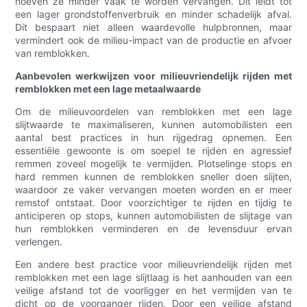
hoeven ze minder vaak te worden vervangen. Dit leidt tot
een lager grondstoffenverbruik en minder schadelijk afval.
Dit bespaart niet alleen waardevolle hulpbronnen, maar
vermindert ook de milieu-impact van de productie en afvoer
van remblokken.
Aanbevolen werkwijzen voor milieuvriendelijk rijden met
remblokken met een lage metaalwaarde
Om de milieuvoordelen van remblokken met een lage
slijtwaarde te maximaliseren, kunnen automobilisten een
aantal best practices in hun rijgedrag opnemen. Een
essentiële gewoonte is om soepel te rijden en agressief
remmen zoveel mogelijk te vermijden. Plotselinge stops en
hard remmen kunnen de remblokken sneller doen slijten,
waardoor ze vaker vervangen moeten worden en er meer
remstof ontstaat. Door voorzichtiger te rijden en tijdig te
anticiperen op stops, kunnen automobilisten de slijtage van
hun remblokken verminderen en de levensduur ervan
verlengen.
Een andere best practice voor milieuvriendelijk rijden met
remblokken met een lage slijtlaag is het aanhouden van een
veilige afstand tot de voorligger en het vermijden van te
dicht op de voorganger rijden. Door een veilige afstand