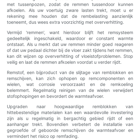
met tussenpozen, zodat de remmen tussendoor kunnen
afkoelen. Als uw voertuig zware lasten trekt, moet u er
rekening mee houden dat de rembelasting aanzienlijk
toeneemt, dus wees extra voorzichtig met oververhitting.
Vermijd 'remmen', want hierdoor blijft het remsysteem
gedeeltelijk ingeschakeld, waardoor er constant warmte
ontstaat. Als u merkt dat uw remmen minder goed reageren
of dat uw pedaal dichter bij de vloer zakt tijdens het remmen,
kan dit wijzen op oververhitting of vloeistofproblemen. Stop
veilig en laat de remmen afkoelen voordat u verder rijdt.
Remstof, een bijproduct van de slijtage van remblokken en
remschijven, kan zich ophopen op remcomponenten en
wielen, wat corrosie veroorzaakt en de remkoeling
belemmert. Regelmatig reinigen van de wielen verwijdert
stofophopingen en bevordert de warmteafvoer.
Upgraden naar hoogwaardige remblokken van
hittebestendige materialen kan een waardevolle investering
zijn als u regelmatig in bergachtig gebied rijdt of een
aanhanger trekt. Bovendien verbetert de installatie van
gegroefde of geboorde remschijven de warmteafvoer en
vermindert het risico op remfading.