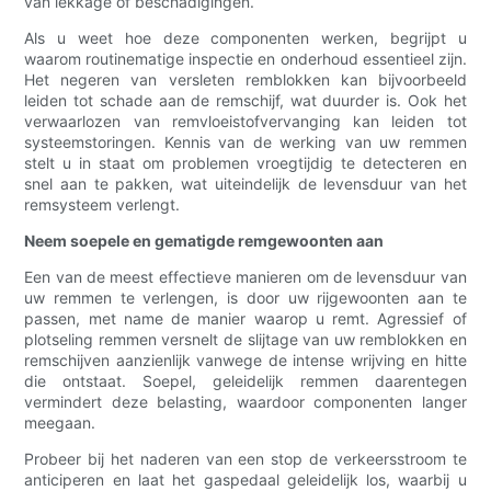
van lekkage of beschadigingen.
Als u weet hoe deze componenten werken, begrijpt u
waarom routinematige inspectie en onderhoud essentieel zijn.
Het negeren van versleten remblokken kan bijvoorbeeld
leiden tot schade aan de remschijf, wat duurder is. Ook het
verwaarlozen van remvloeistofvervanging kan leiden tot
systeemstoringen. Kennis van de werking van uw remmen
stelt u in staat om problemen vroegtijdig te detecteren en
snel aan te pakken, wat uiteindelijk de levensduur van het
remsysteem verlengt.
Neem soepele en gematigde remgewoonten aan
Een van de meest effectieve manieren om de levensduur van
uw remmen te verlengen, is door uw rijgewoonten aan te
passen, met name de manier waarop u remt. Agressief of
plotseling remmen versnelt de slijtage van uw remblokken en
remschijven aanzienlijk vanwege de intense wrijving en hitte
die ontstaat. Soepel, geleidelijk remmen daarentegen
vermindert deze belasting, waardoor componenten langer
meegaan.
Probeer bij het naderen van een stop de verkeersstroom te
anticiperen en laat het gaspedaal geleidelijk los, waarbij u