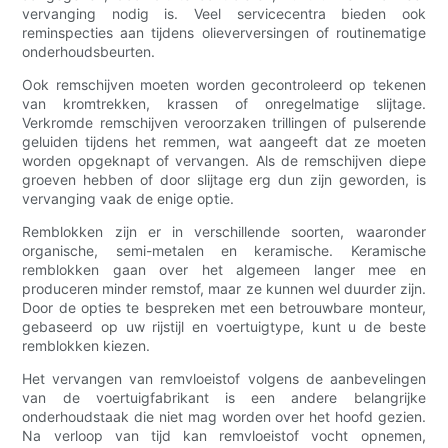
vervanging nodig is. Veel servicecentra bieden ook
reminspecties aan tijdens olieverversingen of routinematige
onderhoudsbeurten.
Ook remschijven moeten worden gecontroleerd op tekenen
van kromtrekken, krassen of onregelmatige slijtage.
Verkromde remschijven veroorzaken trillingen of pulserende
geluiden tijdens het remmen, wat aangeeft dat ze moeten
worden opgeknapt of vervangen. Als de remschijven diepe
groeven hebben of door slijtage erg dun zijn geworden, is
vervanging vaak de enige optie.
Remblokken zijn er in verschillende soorten, waaronder
organische, semi-metalen en keramische. Keramische
remblokken gaan over het algemeen langer mee en
produceren minder remstof, maar ze kunnen wel duurder zijn.
Door de opties te bespreken met een betrouwbare monteur,
gebaseerd op uw rijstijl en voertuigtype, kunt u de beste
remblokken kiezen.
Het vervangen van remvloeistof volgens de aanbevelingen
van de voertuigfabrikant is een andere belangrijke
onderhoudstaak die niet mag worden over het hoofd gezien.
Na verloop van tijd kan remvloeistof vocht opnemen,