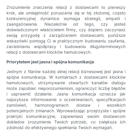
Zrozumienie znaczenia relacji z dostawcami to pierwszy
krok, ale umiejętność poruszania się w tej złożonej, często
konkurencyjnej dynamice wymaga strategii, empatii i
zaangażowania. Niezależnie od tego, czy jesteś
doświadczonym właścicielem firmy, czy dopiero zaczynasz
swoją przygodę z zarządzaniem dostawcami, poniższe
wskazówki pomogą Ci w praktycznym budowaniu zaufania,
zacieśnianiu współpracy i budowaniu długoterminowych
relacji z dostawcami klocków hamulcowych.
Priorytetem jest jasna i spójna komunikacja
Jednym z filarów każdej silnej relacji biznesowej jest jasna i
spójna komunikacja. W kontaktach z dostawcami klocków
hamulcowych, utrzymywanie otwartych kanałów dialogu
może zapobiec nieporozumieniom, ograniczyć liczbę błędów
i usprawnić działanie. Jasna komunikacja oznacza jak
najszybsze informowanie o oczekiwaniach, specyfikacjach
zamówień, harmonogramach dostaw i wszelkich
potencjalnych zmianach. Wprowadzając przejrzyste i spójne
praktyki komunikacyjne, zapewniasz swoim dostawcom
dokładne zrozumienie Twoich potrzeb, co zwiększa ich
zdolność do efektywnego spełniania Twoich wymagań.