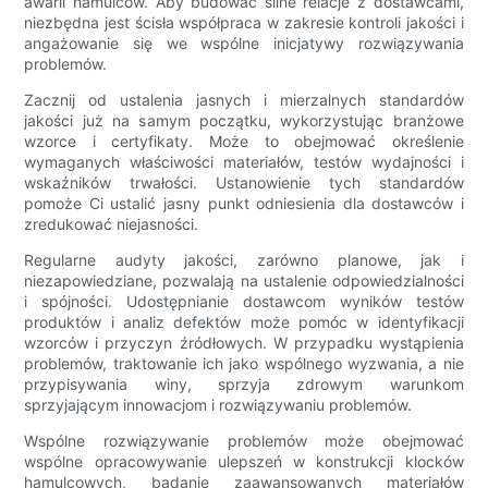
awarii hamulców. Aby budować silne relacje z dostawcami,
niezbędna jest ścisła współpraca w zakresie kontroli jakości i
angażowanie się we wspólne inicjatywy rozwiązywania
problemów.
Zacznij od ustalenia jasnych i mierzalnych standardów
jakości już na samym początku, wykorzystując branżowe
wzorce i certyfikaty. Może to obejmować określenie
wymaganych właściwości materiałów, testów wydajności i
wskaźników trwałości. Ustanowienie tych standardów
pomoże Ci ustalić jasny punkt odniesienia dla dostawców i
zredukować niejasności.
Regularne audyty jakości, zarówno planowe, jak i
niezapowiedziane, pozwalają na ustalenie odpowiedzialności
i spójności. Udostępnianie dostawcom wyników testów
produktów i analiz defektów może pomóc w identyfikacji
wzorców i przyczyn źródłowych. W przypadku wystąpienia
problemów, traktowanie ich jako wspólnego wyzwania, a nie
przypisywania winy, sprzyja zdrowym warunkom
sprzyjającym innowacjom i rozwiązywaniu problemów.
Wspólne rozwiązywanie problemów może obejmować
wspólne opracowywanie ulepszeń w konstrukcji klocków
hamulcowych, badanie zaawansowanych materiałów