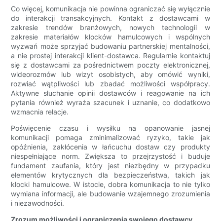
Co więcej, komunikacja nie powinna ograniczać się wyłącznie
do interakcji transakcyjnych. Kontakt z dostawcami w
zakresie trendów branżowych, nowych technologii w
zakresie materiałów klocków hamulcowych i wspólnych
wyzwań może sprzyjać budowaniu partnerskiej mentalności,
a nie prostej interakcji klient-dostawca. Regularnie kontaktuj
się z dostawcami za pośrednictwem poczty elektronicznej,
wideorozmów lub wizyt osobistych, aby omówić wyniki,
rozwiać wątpliwości lub zbadać możliwości współpracy.
Aktywne słuchanie opinii dostawców i reagowanie na ich
pytania również wyraża szacunek i uznanie, co dodatkowo
wzmacnia relacje.
Poświęcenie czasu i wysiłku na opanowanie jasnej
komunikacji pomaga zminimalizować ryzyko, takie jak
opóźnienia, zakłócenia w łańcuchu dostaw czy produkty
niespełniające norm. Zwiększa to przejrzystość i buduje
fundament zaufania, który jest niezbędny w przypadku
elementów krytycznych dla bezpieczeństwa, takich jak
klocki hamulcowe. W istocie, dobra komunikacja to nie tylko
wymiana informacji, ale budowanie wzajemnego zrozumienia
i niezawodności.
Zrozum możliwości i ograniczenia swojego dostawcy