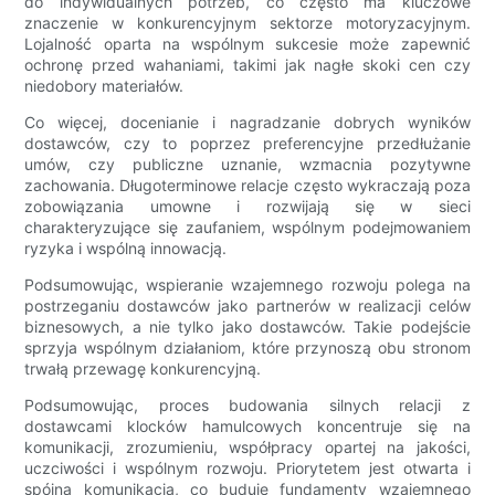
do indywidualnych potrzeb, co często ma kluczowe
znaczenie w konkurencyjnym sektorze motoryzacyjnym.
Lojalność oparta na wspólnym sukcesie może zapewnić
ochronę przed wahaniami, takimi jak nagłe skoki cen czy
niedobory materiałów.
Co więcej, docenianie i nagradzanie dobrych wyników
dostawców, czy to poprzez preferencyjne przedłużanie
umów, czy publiczne uznanie, wzmacnia pozytywne
zachowania. Długoterminowe relacje często wykraczają poza
zobowiązania umowne i rozwijają się w sieci
charakteryzujące się zaufaniem, wspólnym podejmowaniem
ryzyka i wspólną innowacją.
Podsumowując, wspieranie wzajemnego rozwoju polega na
postrzeganiu dostawców jako partnerów w realizacji celów
biznesowych, a nie tylko jako dostawców. Takie podejście
sprzyja wspólnym działaniom, które przynoszą obu stronom
trwałą przewagę konkurencyjną.
Podsumowując, proces budowania silnych relacji z
dostawcami klocków hamulcowych koncentruje się na
komunikacji, zrozumieniu, współpracy opartej na jakości,
uczciwości i wspólnym rozwoju. Priorytetem jest otwarta i
spójna komunikacja, co buduje fundamenty wzajemnego