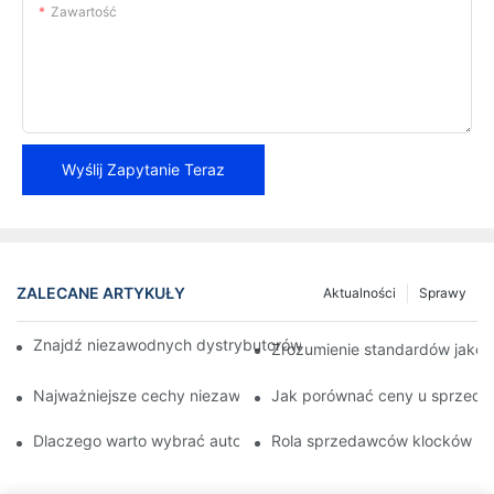
Zawartość
Wyślij Zapytanie Teraz
ZALECANE ARTYKUŁY
Aktualności
Sprawy
Znajdź niezawodnych dystrybutorów klocków hamulcowych dla 
Zrozumienie standardów jako
Najważniejsze cechy niezawodnego sprzedawcy klocków ham
Jak porównać ceny u sprzed
Dlaczego warto wybrać autoryzowanego sprzedawcę klocków
Rola sprzedawców klocków ha