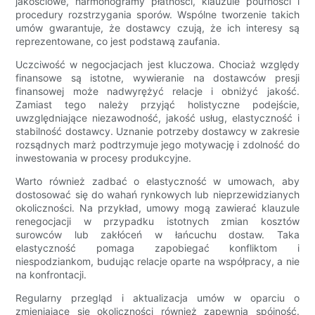
jakościowe, harmonogramy płatności, klauzule poufności i
procedury rozstrzygania sporów. Wspólne tworzenie takich
umów gwarantuje, że dostawcy czują, że ich interesy są
reprezentowane, co jest podstawą zaufania.
Uczciwość w negocjacjach jest kluczowa. Chociaż względy
finansowe są istotne, wywieranie na dostawców presji
finansowej może nadwyrężyć relacje i obniżyć jakość.
Zamiast tego należy przyjąć holistyczne podejście,
uwzględniające niezawodność, jakość usług, elastyczność i
stabilność dostawcy. Uznanie potrzeby dostawcy w zakresie
rozsądnych marż podtrzymuje jego motywację i zdolność do
inwestowania w procesy produkcyjne.
Warto również zadbać o elastyczność w umowach, aby
dostosować się do wahań rynkowych lub nieprzewidzianych
okoliczności. Na przykład, umowy mogą zawierać klauzule
renegocjacji w przypadku istotnych zmian kosztów
surowców lub zakłóceń w łańcuchu dostaw. Taka
elastyczność pomaga zapobiegać konfliktom i
niespodziankom, budując relacje oparte na współpracy, a nie
na konfrontacji.
Regularny przegląd i aktualizacja umów w oparciu o
zmieniające się okoliczności również zapewnia spójność.