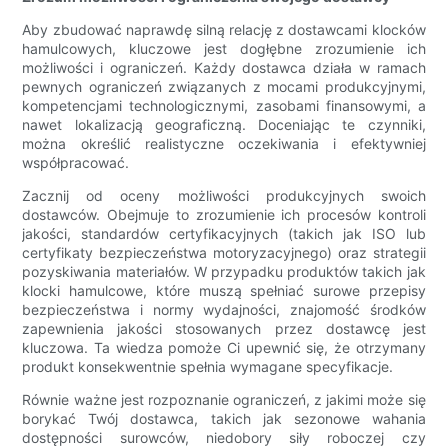
Aby zbudować naprawdę silną relację z dostawcami klocków
hamulcowych, kluczowe jest dogłębne zrozumienie ich
możliwości i ograniczeń. Każdy dostawca działa w ramach
pewnych ograniczeń związanych z mocami produkcyjnymi,
kompetencjami technologicznymi, zasobami finansowymi, a
nawet lokalizacją geograficzną. Doceniając te czynniki,
można określić realistyczne oczekiwania i efektywniej
współpracować.
Zacznij od oceny możliwości produkcyjnych swoich
dostawców. Obejmuje to zrozumienie ich procesów kontroli
jakości, standardów certyfikacyjnych (takich jak ISO lub
certyfikaty bezpieczeństwa motoryzacyjnego) oraz strategii
pozyskiwania materiałów. W przypadku produktów takich jak
klocki hamulcowe, które muszą spełniać surowe przepisy
bezpieczeństwa i normy wydajności, znajomość środków
zapewnienia jakości stosowanych przez dostawcę jest
kluczowa. Ta wiedza pomoże Ci upewnić się, że otrzymany
produkt konsekwentnie spełnia wymagane specyfikacje.
Równie ważne jest rozpoznanie ograniczeń, z jakimi może się
borykać Twój dostawca, takich jak sezonowe wahania
dostępności surowców, niedobory siły roboczej czy