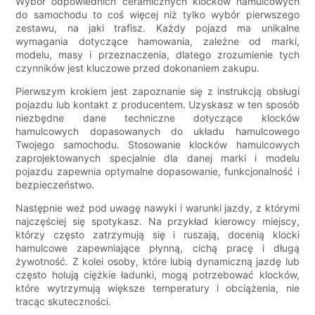
Wybór odpowiednich ceramicznych klocków hamulcowych
do samochodu to coś więcej niż tylko wybór pierwszego
zestawu, na jaki trafisz. Każdy pojazd ma unikalne
wymagania dotyczące hamowania, zależne od marki,
modelu, masy i przeznaczenia, dlatego zrozumienie tych
czynników jest kluczowe przed dokonaniem zakupu.
Pierwszym krokiem jest zapoznanie się z instrukcją obsługi
pojazdu lub kontakt z producentem. Uzyskasz w ten sposób
niezbędne dane techniczne dotyczące klocków
hamulcowych dopasowanych do układu hamulcowego
Twojego samochodu. Stosowanie klocków hamulcowych
zaprojektowanych specjalnie dla danej marki i modelu
pojazdu zapewnia optymalne dopasowanie, funkcjonalność i
bezpieczeństwo.
Następnie weź pod uwagę nawyki i warunki jazdy, z którymi
najczęściej się spotykasz. Na przykład kierowcy miejscy,
którzy często zatrzymują się i ruszają, docenią klocki
hamulcowe zapewniające płynną, cichą pracę i długą
żywotność. Z kolei osoby, które lubią dynamiczną jazdę lub
często holują ciężkie ładunki, mogą potrzebować klocków,
które wytrzymują większe temperatury i obciążenia, nie
tracąc skuteczności.