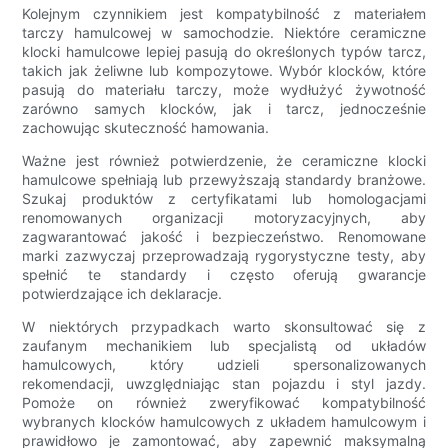
Kolejnym czynnikiem jest kompatybilność z materiałem
tarczy hamulcowej w samochodzie. Niektóre ceramiczne
klocki hamulcowe lepiej pasują do określonych typów tarcz,
takich jak żeliwne lub kompozytowe. Wybór klocków, które
pasują do materiału tarczy, może wydłużyć żywotność
zarówno samych klocków, jak i tarcz, jednocześnie
zachowując skuteczność hamowania.
Ważne jest również potwierdzenie, że ceramiczne klocki
hamulcowe spełniają lub przewyższają standardy branżowe.
Szukaj produktów z certyfikatami lub homologacjami
renomowanych organizacji motoryzacyjnych, aby
zagwarantować jakość i bezpieczeństwo. Renomowane
marki zazwyczaj przeprowadzają rygorystyczne testy, aby
spełnić te standardy i często oferują gwarancje
potwierdzające ich deklaracje.
W niektórych przypadkach warto skonsultować się z
zaufanym mechanikiem lub specjalistą od układów
hamulcowych, który udzieli spersonalizowanych
rekomendacji, uwzględniając stan pojazdu i styl jazdy.
Pomoże on również zweryfikować kompatybilność
wybranych klocków hamulcowych z układem hamulcowym i
prawidłowo je zamontować, aby zapewnić maksymalną