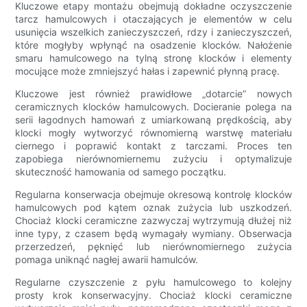
Kluczowe etapy montażu obejmują dokładne oczyszczenie
tarcz hamulcowych i otaczających je elementów w celu
usunięcia wszelkich zanieczyszczeń, rdzy i zanieczyszczeń,
które mogłyby wpłynąć na osadzenie klocków. Nałożenie
smaru hamulcowego na tylną stronę klocków i elementy
mocujące może zmniejszyć hałas i zapewnić płynną pracę.
Kluczowe jest również prawidłowe „dotarcie” nowych
ceramicznych klocków hamulcowych. Docieranie polega na
serii łagodnych hamowań z umiarkowaną prędkością, aby
klocki mogły wytworzyć równomierną warstwę materiału
ciernego i poprawić kontakt z tarczami. Proces ten
zapobiega nierównomiernemu zużyciu i optymalizuje
skuteczność hamowania od samego początku.
Regularna konserwacja obejmuje okresową kontrolę klocków
hamulcowych pod kątem oznak zużycia lub uszkodzeń.
Chociaż klocki ceramiczne zazwyczaj wytrzymują dłużej niż
inne typy, z czasem będą wymagały wymiany. Obserwacja
przerzedzeń, pęknięć lub nierównomiernego zużycia
pomaga uniknąć nagłej awarii hamulców.
Regularne czyszczenie z pyłu hamulcowego to kolejny
prosty krok konserwacyjny. Chociaż klocki ceramiczne