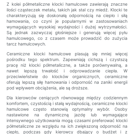
Z kolei półmetaliczne klocki hamulcowe zawierają znaczne
ilości cząsteczek metalu, takich jak stal czy miedź. Klocki te
charakteryzują się doskonałą odpornością na ciepło i siłą
hamowania, co czyni je popularnymi w zastosowaniach
wymagających wysokiej wydajności i dużej wytrzymałości.
Są jednak zazwyczaj głośniejsze i generują więcej pyłu
hamulcowego, co z czasem może prowadzić do zużycia
tarcz hamulcowych.
Ceramiczne klocki hamulcowe plasują się mniej więcej
pośrodku tego spektrum. Zapewniają cichszą i czystszą
pracę niż klocki półmetaliczne, a także porównywalną, a
nawet lepszą trwałość i odprowadzanie ciepła. W
przeciwieństwie do klocków organicznych, ceramiczne
oferują lepszą siłę hamowania i odporność na zaniki energii
pod wpływem obciążenia, ale są droższe.
Dla kierowców ceniących równowagę między codziennym
komfortem, czystością i stałą wydajnością, ceramiczne klocki
hamulcowe często stanowią optymalny wybór. Osoby
nastawione na dynamiczną jazdę lub wymagające
intensywnego użytkowania mogą czasami preferować klocki
półmetaliczne ze względu na ich zwiększoną odporność na
ciepło, podczas gdy kierowcy dbający o budżet i z