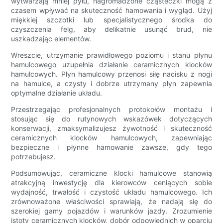
wytwarzają mniej pyłu, nagromadzone cząsteczki mogą z
czasem wpływać na skuteczność hamowania i wygląd. Użyj
miękkiej szczotki lub specjalistycznego środka do
czyszczenia felg, aby delikatnie usunąć brud, nie
uszkadzając elementów.
Wreszcie, utrzymanie prawidłowego poziomu i stanu płynu
hamulcowego uzupełnia działanie ceramicznych klocków
hamulcowych. Płyn hamulcowy przenosi siłę nacisku z nogi
na hamulce, a czysty i dobrze utrzymany płyn zapewnia
optymalne działanie układu.
Przestrzegając profesjonalnych protokołów montażu i
stosując się do rutynowych wskazówek dotyczących
konserwacji, zmaksymalizujesz żywotność i skuteczność
ceramicznych klocków hamulcowych, zapewniając
bezpieczne i płynne hamowanie zawsze, gdy tego
potrzebujesz.
Podsumowując, ceramiczne klocki hamulcowe stanowią
atrakcyjną inwestycję dla kierowców ceniących sobie
wydajność, trwałość i czystość układu hamulcowego. Ich
zrównoważone właściwości sprawiają, że nadają się do
szerokiej gamy pojazdów i warunków jazdy. Zrozumienie
istoty ceramicznych klocków, dobór odpowiednich w oparciu