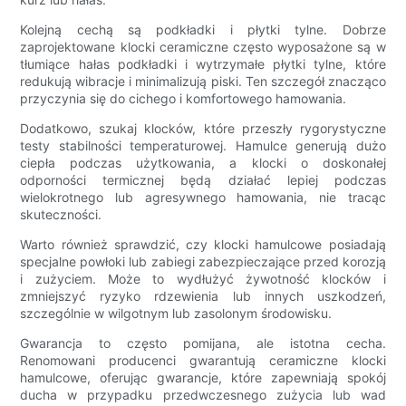
Kolejną cechą są podkładki i płytki tylne. Dobrze
zaprojektowane klocki ceramiczne często wyposażone są w
tłumiące hałas podkładki i wytrzymałe płytki tylne, które
redukują wibracje i minimalizują piski. Ten szczegół znacząco
przyczynia się do cichego i komfortowego hamowania.
Dodatkowo, szukaj klocków, które przeszły rygorystyczne
testy stabilności temperaturowej. Hamulce generują dużo
ciepła podczas użytkowania, a klocki o doskonałej
odporności termicznej będą działać lepiej podczas
wielokrotnego lub agresywnego hamowania, nie tracąc
skuteczności.
Warto również sprawdzić, czy klocki hamulcowe posiadają
specjalne powłoki lub zabiegi zabezpieczające przed korozją
i zużyciem. Może to wydłużyć żywotność klocków i
zmniejszyć ryzyko rdzewienia lub innych uszkodzeń,
szczególnie w wilgotnym lub zasolonym środowisku.
Gwarancja to często pomijana, ale istotna cecha.
Renomowani producenci gwarantują ceramiczne klocki
hamulcowe, oferując gwarancje, które zapewniają spokój
ducha w przypadku przedwczesnego zużycia lub wad