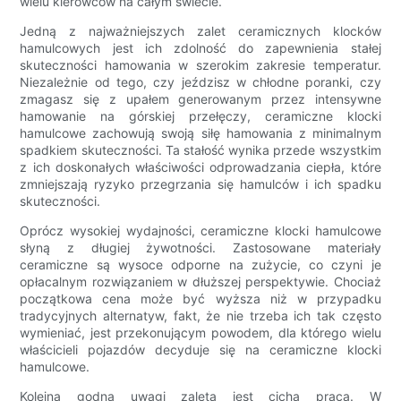
wielu kierowców na całym świecie.
Jedną z najważniejszych zalet ceramicznych klocków
hamulcowych jest ich zdolność do zapewnienia stałej
skuteczności hamowania w szerokim zakresie temperatur.
Niezależnie od tego, czy jeździsz w chłodne poranki, czy
zmagasz się z upałem generowanym przez intensywne
hamowanie na górskiej przełęczy, ceramiczne klocki
hamulcowe zachowują swoją siłę hamowania z minimalnym
spadkiem skuteczności. Ta stałość wynika przede wszystkim
z ich doskonałych właściwości odprowadzania ciepła, które
zmniejszają ryzyko przegrzania się hamulców i ich spadku
skuteczności.
Oprócz wysokiej wydajności, ceramiczne klocki hamulcowe
słyną z długiej żywotności. Zastosowane materiały
ceramiczne są wysoce odporne na zużycie, co czyni je
opłacalnym rozwiązaniem w dłuższej perspektywie. Chociaż
początkowa cena może być wyższa niż w przypadku
tradycyjnych alternatyw, fakt, że nie trzeba ich tak często
wymieniać, jest przekonującym powodem, dla którego wielu
właścicieli pojazdów decyduje się na ceramiczne klocki
hamulcowe.
Kolejną godną uwagi zaletą jest cicha praca. W