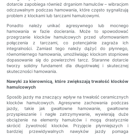
dotarcie zapobiega również drganiom hamulców – wibracjom
odczuwalnym podczas hamowania, które często sygnalizują
problem z klockami lub tarczami hamulcowymi.
Ponadto należy unikać agresywnego lub mocnego
hamowania w fazie docierania. Może to spowodować
przegrzanie klocków hamulcowych przed uformowaniem
połączenia z tarczami, co potencjalnie zagraża ich
integralności. Zamiast tego należy dążyć do płynnego,
równomiernego hamowania, umożliwiając klockom stopniowe
dopasowanie się do powierzchni tarcz. Staranne dotarcie
tworzy solidny fundament dla długotrwałej i skutecznej
skuteczności hamowania.
Nawyki za kierownicą, które zwiększają trwałość klocków
hamulcowych
Sposób jazdy ma znaczący wpływ na trwałość ceramicznych
klocków hamulcowych. Agresywne zachowania podczas
jazdy, takie jak gwałtowne hamowanie, gwałtowne
przyspieszanie i nagłe zatrzymywanie, wywierają duże
obciążenie na elementy hamulców i mogą drastycznie
skrócić żywotność klocków. Przyjęcie płynniejszych i
bardziej przewidywalnych nawyków jazdy pomaga