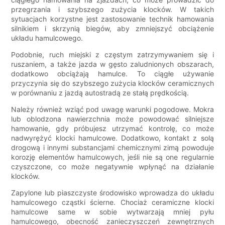
przegrzania i szybszego zużycia klocków. W takich
sytuacjach korzystne jest zastosowanie technik hamowania
silnikiem i skrzynią biegów, aby zmniejszyć obciążenie
układu hamulcowego.
Podobnie, ruch miejski z częstym zatrzymywaniem się i
ruszaniem, a także jazda w gęsto zaludnionych obszarach,
dodatkowo obciążają hamulce. To ciągłe używanie
przyczynia się do szybszego zużycia klocków ceramicznych
w porównaniu z jazdą autostradą ze stałą prędkością.
Należy również wziąć pod uwagę warunki pogodowe. Mokra
lub oblodzona nawierzchnia może powodować silniejsze
hamowanie, gdy próbujesz utrzymać kontrolę, co może
nadwyrężyć klocki hamulcowe. Dodatkowo, kontakt z solą
drogową i innymi substancjami chemicznymi zimą powoduje
korozję elementów hamulcowych, jeśli nie są one regularnie
czyszczone, co może negatywnie wpłynąć na działanie
klocków.
Zapylone lub piaszczyste środowisko wprowadza do układu
hamulcowego cząstki ścierne. Chociaż ceramiczne klocki
hamulcowe same w sobie wytwarzają mniej pyłu
hamulcowego, obecność zanieczyszczeń zewnętrznych