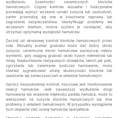
wydłużeniu żywotności ceramicznych klocków
hamulcowych. Częste kontrole wizualne i funkcjonalne
pozwalają wykryć wczesne oznaki zużycia lub uszkodzeń,
zanim przerodzą się one w kosztowne naprawy lub
zagrożenie bezpieczeństwa. Identyfikując problemy we
wczesnym stadium, można szybko je rozwiązać, aby
utrzymać optymalną wydajność hamulców.
Zacznij od okresowej kontroli klocków hamulcowych przez
koła. Wizualny pomiar grubości może dać dobry obraz
zużycia; ceramiczne klocki hamulcowe zazwyczaj należy
wymienić, gdy osiągną grubość około trzech milimetrów lub
mniej. Nasłuchiwanie nietypowych dźwięków, takich jak pisk,
zgrzytanie lub ćwierkanie podczas hamowania, może
również sygnalizować utratę skuteczności klocków lub
osadzanie się zanieczyszczeń w układzie hamulcowym.
Oprócz bezpośredniej kontroli, kluczowe jest monitorowanie
reakcji hamulców. Jeśli zauważysz wydłużenie drogi
hamowania lub wrażenie miękkości pedału hamulca, może to
wskazywać na zużycie klocków hamulcowych lub inne
problemy z układem hamulcowym. W przypadku wystąpienia
tych objawów zleć ocenę hamulców specjaliście.
Utrzymuj elementy hamulców w czystości, regularnie