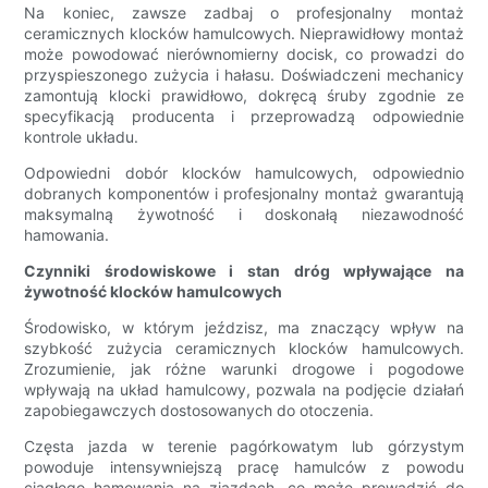
Na koniec, zawsze zadbaj o profesjonalny montaż
ceramicznych klocków hamulcowych. Nieprawidłowy montaż
może powodować nierównomierny docisk, co prowadzi do
przyspieszonego zużycia i hałasu. Doświadczeni mechanicy
zamontują klocki prawidłowo, dokręcą śruby zgodnie ze
specyfikacją producenta i przeprowadzą odpowiednie
kontrole układu.
Odpowiedni dobór klocków hamulcowych, odpowiednio
dobranych komponentów i profesjonalny montaż gwarantują
maksymalną żywotność i doskonałą niezawodność
hamowania.
Czynniki środowiskowe i stan dróg wpływające na
żywotność klocków hamulcowych
Środowisko, w którym jeździsz, ma znaczący wpływ na
szybkość zużycia ceramicznych klocków hamulcowych.
Zrozumienie, jak różne warunki drogowe i pogodowe
wpływają na układ hamulcowy, pozwala na podjęcie działań
zapobiegawczych dostosowanych do otoczenia.
Częsta jazda w terenie pagórkowatym lub górzystym
powoduje intensywniejszą pracę hamulców z powodu
ciągłego hamowania na zjazdach, co może prowadzić do