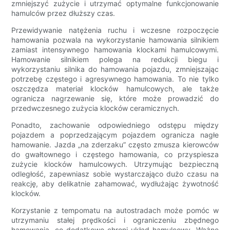
zmniejszyć zużycie i utrzymać optymalne funkcjonowanie
hamulców przez dłuższy czas.
Przewidywanie natężenia ruchu i wczesne rozpoczęcie
hamowania pozwala na wykorzystanie hamowania silnikiem
zamiast intensywnego hamowania klockami hamulcowymi.
Hamowanie silnikiem polega na redukcji biegu i
wykorzystaniu silnika do hamowania pojazdu, zmniejszając
potrzebę częstego i agresywnego hamowania. To nie tylko
oszczędza materiał klocków hamulcowych, ale także
ogranicza nagrzewanie się, które może prowadzić do
przedwczesnego zużycia klocków ceramicznych.
Ponadto, zachowanie odpowiedniego odstępu między
pojazdem a poprzedzającym pojazdem ogranicza nagłe
hamowanie. Jazda „na zderzaku” często zmusza kierowców
do gwałtownego i częstego hamowania, co przyspiesza
zużycie klocków hamulcowych. Utrzymując bezpieczną
odległość, zapewniasz sobie wystarczająco dużo czasu na
reakcję, aby delikatnie zahamować, wydłużając żywotność
klocków.
Korzystanie z tempomatu na autostradach może pomóc w
utrzymaniu stałej prędkości i ograniczeniu zbędnego
hamowania, co dodatkowo chroni układ hamulcowy. Ważne