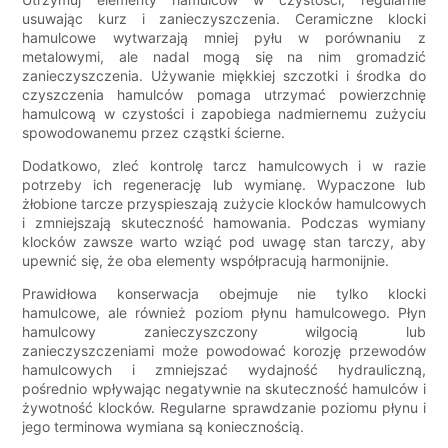
usuwając kurz i zanieczyszczenia. Ceramiczne klocki
hamulcowe wytwarzają mniej pyłu w porównaniu z
metalowymi, ale nadal mogą się na nim gromadzić
zanieczyszczenia. Używanie miękkiej szczotki i środka do
czyszczenia hamulców pomaga utrzymać powierzchnię
hamulcową w czystości i zapobiega nadmiernemu zużyciu
spowodowanemu przez cząstki ścierne.
Dodatkowo, zleć kontrolę tarcz hamulcowych i w razie
potrzeby ich regenerację lub wymianę. Wypaczone lub
żłobione tarcze przyspieszają zużycie klocków hamulcowych
i zmniejszają skuteczność hamowania. Podczas wymiany
klocków zawsze warto wziąć pod uwagę stan tarczy, aby
upewnić się, że oba elementy współpracują harmonijnie.
Prawidłowa konserwacja obejmuje nie tylko klocki
hamulcowe, ale również poziom płynu hamulcowego. Płyn
hamulcowy zanieczyszczony wilgocią lub
zanieczyszczeniami może powodować korozję przewodów
hamulcowych i zmniejszać wydajność hydrauliczną,
pośrednio wpływając negatywnie na skuteczność hamulców i
żywotność klocków. Regularne sprawdzanie poziomu płynu i
jego terminowa wymiana są koniecznością.