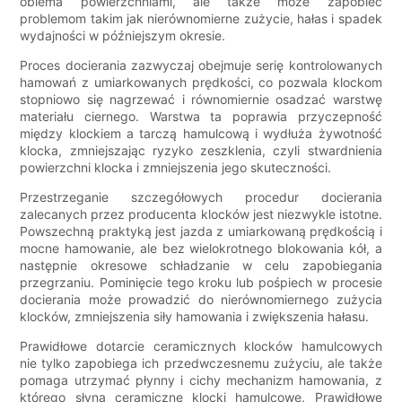
obiema powierzchniami, ale także może zapobiec
problemom takim jak nierównomierne zużycie, hałas i spadek
wydajności w późniejszym okresie.
Proces docierania zazwyczaj obejmuje serię kontrolowanych
hamowań z umiarkowanych prędkości, co pozwala klockom
stopniowo się nagrzewać i równomiernie osadzać warstwę
materiału ciernego. Warstwa ta poprawia przyczepność
między klockiem a tarczą hamulcową i wydłuża żywotność
klocka, zmniejszając ryzyko zeszklenia, czyli stwardnienia
powierzchni klocka i zmniejszenia jego skuteczności.
Przestrzeganie szczegółowych procedur docierania
zalecanych przez producenta klocków jest niezwykle istotne.
Powszechną praktyką jest jazda z umiarkowaną prędkością i
mocne hamowanie, ale bez wielokrotnego blokowania kół, a
następnie okresowe schładzanie w celu zapobiegania
przegrzaniu. Pominięcie tego kroku lub pośpiech w procesie
docierania może prowadzić do nierównomiernego zużycia
klocków, zmniejszenia siły hamowania i zwiększenia hałasu.
Prawidłowe dotarcie ceramicznych klocków hamulcowych
nie tylko zapobiega ich przedwczesnemu zużyciu, ale także
pomaga utrzymać płynny i cichy mechanizm hamowania, z
którego słyną ceramiczne klocki hamulcowe. Prawidłowe