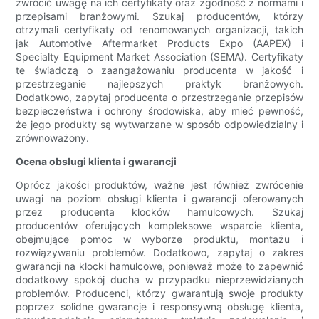
zwrócić uwagę na ich certyfikaty oraz zgodność z normami i
przepisami branżowymi. Szukaj producentów, którzy
otrzymali certyfikaty od renomowanych organizacji, takich
jak Automotive Aftermarket Products Expo (AAPEX) i
Specialty Equipment Market Association (SEMA). Certyfikaty
te świadczą o zaangażowaniu producenta w jakość i
przestrzeganie najlepszych praktyk branżowych.
Dodatkowo, zapytaj producenta o przestrzeganie przepisów
bezpieczeństwa i ochrony środowiska, aby mieć pewność,
że jego produkty są wytwarzane w sposób odpowiedzialny i
zrównoważony.
Ocena obsługi klienta i gwarancji
Oprócz jakości produktów, ważne jest również zwrócenie
uwagi na poziom obsługi klienta i gwarancji oferowanych
przez producenta klocków hamulcowych. Szukaj
producentów oferujących kompleksowe wsparcie klienta,
obejmujące pomoc w wyborze produktu, montażu i
rozwiązywaniu problemów. Dodatkowo, zapytaj o zakres
gwarancji na klocki hamulcowe, ponieważ może to zapewnić
dodatkowy spokój ducha w przypadku nieprzewidzianych
problemów. Producenci, którzy gwarantują swoje produkty
poprzez solidne gwarancje i responsywną obsługę klienta,