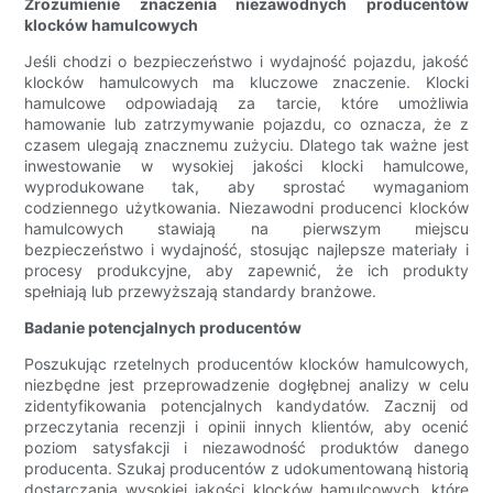
Zrozumienie znaczenia niezawodnych producentów
klocków hamulcowych
Jeśli chodzi o bezpieczeństwo i wydajność pojazdu, jakość
klocków hamulcowych ma kluczowe znaczenie. Klocki
hamulcowe odpowiadają za tarcie, które umożliwia
hamowanie lub zatrzymywanie pojazdu, co oznacza, że ​​z
czasem ulegają znacznemu zużyciu. Dlatego tak ważne jest
inwestowanie w wysokiej jakości klocki hamulcowe,
wyprodukowane tak, aby sprostać wymaganiom
codziennego użytkowania. Niezawodni producenci klocków
hamulcowych stawiają na pierwszym miejscu
bezpieczeństwo i wydajność, stosując najlepsze materiały i
procesy produkcyjne, aby zapewnić, że ich produkty
spełniają lub przewyższają standardy branżowe.
Badanie potencjalnych producentów
Poszukując rzetelnych producentów klocków hamulcowych,
niezbędne jest przeprowadzenie dogłębnej analizy w celu
zidentyfikowania potencjalnych kandydatów. Zacznij od
przeczytania recenzji i opinii innych klientów, aby ocenić
poziom satysfakcji i niezawodność produktów danego
producenta. Szukaj producentów z udokumentowaną historią
dostarczania wysokiej jakości klocków hamulcowych, które