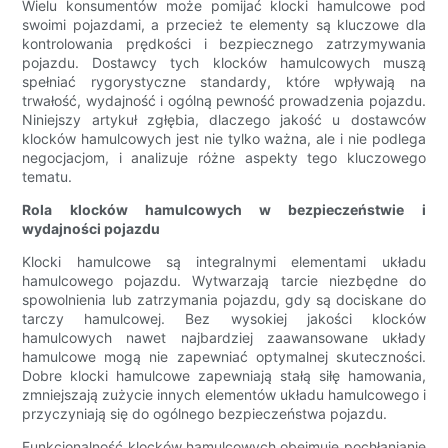
Wielu konsumentów może pomijać klocki hamulcowe pod
swoimi pojazdami, a przecież te elementy są kluczowe dla
kontrolowania prędkości i bezpiecznego zatrzymywania
pojazdu. Dostawcy tych klocków hamulcowych muszą
spełniać rygorystyczne standardy, które wpływają na
trwałość, wydajność i ogólną pewność prowadzenia pojazdu.
Niniejszy artykuł zgłębia, dlaczego jakość u dostawców
klocków hamulcowych jest nie tylko ważna, ale i nie podlega
negocjacjom, i analizuje różne aspekty tego kluczowego
tematu.
Rola klocków hamulcowych w bezpieczeństwie i
wydajności pojazdu
Klocki hamulcowe są integralnymi elementami układu
hamulcowego pojazdu. Wytwarzają tarcie niezbędne do
spowolnienia lub zatrzymania pojazdu, gdy są dociskane do
tarczy hamulcowej. Bez wysokiej jakości klocków
hamulcowych nawet najbardziej zaawansowane układy
hamulcowe mogą nie zapewniać optymalnej skuteczności.
Dobre klocki hamulcowe zapewniają stałą siłę hamowania,
zmniejszają zużycie innych elementów układu hamulcowego i
przyczyniają się do ogólnego bezpieczeństwa pojazdu.
Funkcjonalność klocków hamulcowych obejmuje pochłanianie