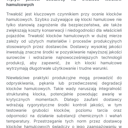
hamulcowych
Trwałość jest kluczowym czynnikiem przy ocenie klocków
hamulcowych. Szybko zużywające się klocki hamulcowe nie
tylko stanowią zagrożenie dla bezpieczeństwa, ale także
zwiększają koszty konserwacji i niedogodności dla właścicieli
pojazdów. Trwałość klocków hamulcowych w dużej mierze
zależy od użytych materiałów i procesów produkcyjnych
stosowanych przez dostawców. Dostawcy wysokiej jakości
inwestują znaczne środki w pozyskiwanie najwyższej jakości
surowców i wdrażanie najnowocześniejszych technologii
produkcji, aby zapewnić, że ich klocki hamulcowe
wytrzymają długotrwałe użytkowanie i trudne warunki.
Niewłaściwe praktyki produkcyjne mogą prowadzić do
odpryskiwania, pękania lub przedwczesnej degradacji
klocków hamulcowych. Takie wady naruszają integralność
strukturalną klocka, potencjalnie powodując awarię w
krytycznych momentach. Dlatego zaufani dostawcy
wdrażają rygorystyczne środki kontroli jakości, w tym
testowanie grubości klocków, poziomu tarcia oraz
odporności na działanie substancji chemicznych i wahań
temperatury. Przestrzeganie tych norm przez dostawcę
klocków hamulcowych świadczy o jego zaangażowaniu w