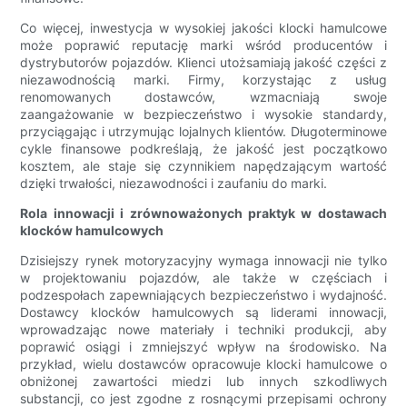
Co więcej, inwestycja w wysokiej jakości klocki hamulcowe
może poprawić reputację marki wśród producentów i
dystrybutorów pojazdów. Klienci utożsamiają jakość części z
niezawodnością marki. Firmy, korzystając z usług
renomowanych dostawców, wzmacniają swoje
zaangażowanie w bezpieczeństwo i wysokie standardy,
przyciągając i utrzymując lojalnych klientów. Długoterminowe
cykle finansowe podkreślają, że jakość jest początkowo
kosztem, ale staje się czynnikiem napędzającym wartość
dzięki trwałości, niezawodności i zaufaniu do marki.
Rola innowacji i zrównoważonych praktyk w dostawach
klocków hamulcowych
Dzisiejszy rynek motoryzacyjny wymaga innowacji nie tylko
w projektowaniu pojazdów, ale także w częściach i
podzespołach zapewniających bezpieczeństwo i wydajność.
Dostawcy klocków hamulcowych są liderami innowacji,
wprowadzając nowe materiały i techniki produkcji, aby
poprawić osiągi i zmniejszyć wpływ na środowisko. Na
przykład, wielu dostawców opracowuje klocki hamulcowe o
obniżonej zawartości miedzi lub innych szkodliwych
substancji, co jest zgodne z rosnącymi przepisami ochrony