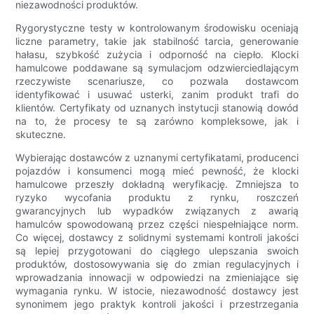
niezawodności produktów.
Rygorystyczne testy w kontrolowanym środowisku oceniają
liczne parametry, takie jak stabilność tarcia, generowanie
hałasu, szybkość zużycia i odporność na ciepło. Klocki
hamulcowe poddawane są symulacjom odzwierciedlającym
rzeczywiste scenariusze, co pozwala dostawcom
identyfikować i usuwać usterki, zanim produkt trafi do
klientów. Certyfikaty od uznanych instytucji stanowią dowód
na to, że procesy te są zarówno kompleksowe, jak i
skuteczne.
Wybierając dostawców z uznanymi certyfikatami, producenci
pojazdów i konsumenci mogą mieć pewność, że klocki
hamulcowe przeszły dokładną weryfikację. Zmniejsza to
ryzyko wycofania produktu z rynku, roszczeń
gwarancyjnych lub wypadków związanych z awarią
hamulców spowodowaną przez części niespełniające norm.
Co więcej, dostawcy z solidnymi systemami kontroli jakości
są lepiej przygotowani do ciągłego ulepszania swoich
produktów, dostosowywania się do zmian regulacyjnych i
wprowadzania innowacji w odpowiedzi na zmieniające się
wymagania rynku. W istocie, niezawodność dostawcy jest
synonimem jego praktyk kontroli jakości i przestrzegania