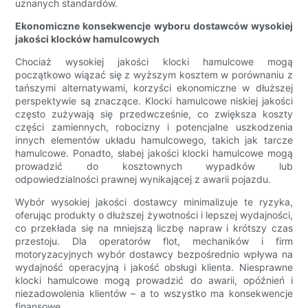
uznanych standardów.
Ekonomiczne konsekwencje wyboru dostawców wysokiej
jakości klocków hamulcowych
Chociaż wysokiej jakości klocki hamulcowe mogą
początkowo wiązać się z wyższym kosztem w porównaniu z
tańszymi alternatywami, korzyści ekonomiczne w dłuższej
perspektywie są znaczące. Klocki hamulcowe niskiej jakości
często zużywają się przedwcześnie, co zwiększa koszty
części zamiennych, robocizny i potencjalne uszkodzenia
innych elementów układu hamulcowego, takich jak tarcze
hamulcowe. Ponadto, słabej jakości klocki hamulcowe mogą
prowadzić do kosztownych wypadków lub
odpowiedzialności prawnej wynikającej z awarii pojazdu.
Wybór wysokiej jakości dostawcy minimalizuje te ryzyka,
oferując produkty o dłuższej żywotności i lepszej wydajności,
co przekłada się na mniejszą liczbę napraw i krótszy czas
przestoju. Dla operatorów flot, mechaników i firm
motoryzacyjnych wybór dostawcy bezpośrednio wpływa na
wydajność operacyjną i jakość obsługi klienta. Niesprawne
klocki hamulcowe mogą prowadzić do awarii, opóźnień i
niezadowolenia klientów – a to wszystko ma konsekwencje
finansowe.