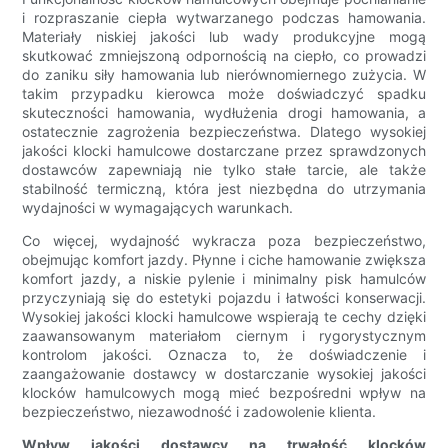
i rozpraszanie ciepła wytwarzanego podczas hamowania.
Materiały niskiej jakości lub wady produkcyjne mogą
skutkować zmniejszoną odpornością na ciepło, co prowadzi
do zaniku siły hamowania lub nierównomiernego zużycia. W
takim przypadku kierowca może doświadczyć spadku
skuteczności hamowania, wydłużenia drogi hamowania, a
ostatecznie zagrożenia bezpieczeństwa. Dlatego wysokiej
jakości klocki hamulcowe dostarczane przez sprawdzonych
dostawców zapewniają nie tylko stałe tarcie, ale także
stabilność termiczną, która jest niezbędna do utrzymania
wydajności w wymagających warunkach.
Co więcej, wydajność wykracza poza bezpieczeństwo,
obejmując komfort jazdy. Płynne i ciche hamowanie zwiększa
komfort jazdy, a niskie pylenie i minimalny pisk hamulców
przyczyniają się do estetyki pojazdu i łatwości konserwacji.
Wysokiej jakości klocki hamulcowe wspierają te cechy dzięki
zaawansowanym materiałom ciernym i rygorystycznym
kontrolom jakości. Oznacza to, że doświadczenie i
zaangażowanie dostawcy w dostarczanie wysokiej jakości
klocków hamulcowych mogą mieć bezpośredni wpływ na
bezpieczeństwo, niezawodność i zadowolenie klienta.
Wpływ jakości dostawcy na trwałość klocków