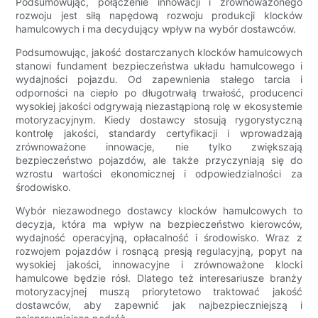
Podsumowując, połączenie innowacji i zrównoważonego
rozwoju jest siłą napędową rozwoju produkcji klocków
hamulcowych i ma decydujący wpływ na wybór dostawców.
Podsumowując, jakość dostarczanych klocków hamulcowych
stanowi fundament bezpieczeństwa układu hamulcowego i
wydajności pojazdu. Od zapewnienia stałego tarcia i
odporności na ciepło po długotrwałą trwałość, producenci
wysokiej jakości odgrywają niezastąpioną rolę w ekosystemie
motoryzacyjnym. Kiedy dostawcy stosują rygorystyczną
kontrolę jakości, standardy certyfikacji i wprowadzają
zrównoważone innowacje, nie tylko zwiększają
bezpieczeństwo pojazdów, ale także przyczyniają się do
wzrostu wartości ekonomicznej i odpowiedzialności za
środowisko.
Wybór niezawodnego dostawcy klocków hamulcowych to
decyzja, która ma wpływ na bezpieczeństwo kierowców,
wydajność operacyjną, opłacalność i środowisko. Wraz z
rozwojem pojazdów i rosnącą presją regulacyjną, popyt na
wysokiej jakości, innowacyjne i zrównoważone klocki
hamulcowe będzie rósł. Dlatego też interesariusze branży
motoryzacyjnej muszą priorytetowo traktować jakość
dostawców, aby zapewnić jak najbezpieczniejszą i