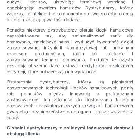
zużyciu klocków, ułatwiając terminową wymianę i
zapobiegając awariom hamulców. Dystrybutorzy, którzy
włączają te inteligentne komponenty do swojej oferty, oferują
klientom znaczącą wartość dodaną.
Ponadto niektórzy dystrybutorzy oferują klocki hamulcowe
zaprojektowane tak, aby zminimalizować zanik siły
hamowania, zmniejszyć hałas i wydłużyć żywotność dzięki
zaawansowanej inżynierii kompozytowej lub unikalnym
procesom produkcyjnym, takim jak spiekanie i
zaawansowane techniki formowania. Produkty te często
posiadają obszerne dane testowe i certyfikaty niezależnych
instytucji, które potwierdzają ich wydajność.
Ostatecznie dystrybutorzy, którzy są pionierami
zaawansowanych technologii klocków hamulcowych, pełnią
rolę pomostów między innowacją a praktycznym
zastosowaniem. Ich zdolność do dostarczania klientom
najnowszych i najskuteczniejszych rozwiązań hamulcowych
gwarantuje bezpieczeństwo na drogach i lepsze wrażenia z
jazdy.
Globalni dystrybutorzy z solidnymi łańcuchami dostaw i
obsługą klienta