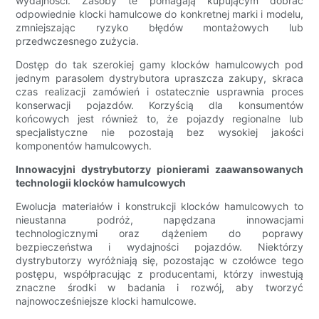
wydajności. Zasoby te pomagają kupującym dobrać
odpowiednie klocki hamulcowe do konkretnej marki i modelu,
zmniejszając ryzyko błędów montażowych lub
przedwczesnego zużycia.
Dostęp do tak szerokiej gamy klocków hamulcowych pod
jednym parasolem dystrybutora upraszcza zakupy, skraca
czas realizacji zamówień i ostatecznie usprawnia proces
konserwacji pojazdów. Korzyścią dla konsumentów
końcowych jest również to, że pojazdy regionalne lub
specjalistyczne nie pozostają bez wysokiej jakości
komponentów hamulcowych.
Innowacyjni dystrybutorzy pionierami zaawansowanych
technologii klocków hamulcowych
Ewolucja materiałów i konstrukcji klocków hamulcowych to
nieustanna podróż, napędzana innowacjami
technologicznymi oraz dążeniem do poprawy
bezpieczeństwa i wydajności pojazdów. Niektórzy
dystrybutorzy wyróżniają się, pozostając w czołówce tego
postępu, współpracując z producentami, którzy inwestują
znaczne środki w badania i rozwój, aby tworzyć
najnowocześniejsze klocki hamulcowe.