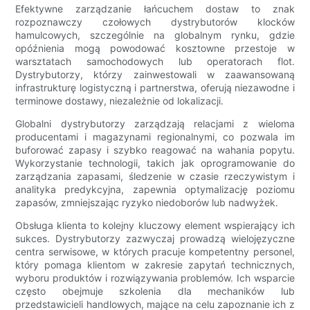
Efektywne zarządzanie łańcuchem dostaw to znak
rozpoznawczy czołowych dystrybutorów klocków
hamulcowych, szczególnie na globalnym rynku, gdzie
opóźnienia mogą powodować kosztowne przestoje w
warsztatach samochodowych lub operatorach flot.
Dystrybutorzy, którzy zainwestowali w zaawansowaną
infrastrukturę logistyczną i partnerstwa, oferują niezawodne i
terminowe dostawy, niezależnie od lokalizacji.
Globalni dystrybutorzy zarządzają relacjami z wieloma
producentami i magazynami regionalnymi, co pozwala im
buforować zapasy i szybko reagować na wahania popytu.
Wykorzystanie technologii, takich jak oprogramowanie do
zarządzania zapasami, śledzenie w czasie rzeczywistym i
analityka predykcyjna, zapewnia optymalizację poziomu
zapasów, zmniejszając ryzyko niedoborów lub nadwyżek.
Obsługa klienta to kolejny kluczowy element wspierający ich
sukces. Dystrybutorzy zazwyczaj prowadzą wielojęzyczne
centra serwisowe, w których pracuje kompetentny personel,
który pomaga klientom w zakresie zapytań technicznych,
wyboru produktów i rozwiązywania problemów. Ich wsparcie
często obejmuje szkolenia dla mechaników lub
przedstawicieli handlowych, mające na celu zapoznanie ich z