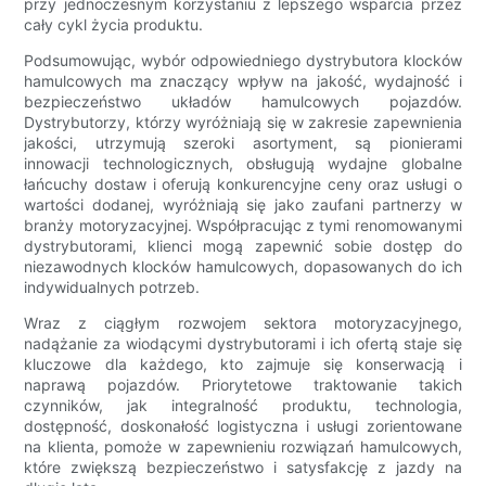
przy jednoczesnym korzystaniu z lepszego wsparcia przez
cały cykl życia produktu.
Podsumowując, wybór odpowiedniego dystrybutora klocków
hamulcowych ma znaczący wpływ na jakość, wydajność i
bezpieczeństwo układów hamulcowych pojazdów.
Dystrybutorzy, którzy wyróżniają się w zakresie zapewnienia
jakości, utrzymują szeroki asortyment, są pionierami
innowacji technologicznych, obsługują wydajne globalne
łańcuchy dostaw i oferują konkurencyjne ceny oraz usługi o
wartości dodanej, wyróżniają się jako zaufani partnerzy w
branży motoryzacyjnej. Współpracując z tymi renomowanymi
dystrybutorami, klienci mogą zapewnić sobie dostęp do
niezawodnych klocków hamulcowych, dopasowanych do ich
indywidualnych potrzeb.
Wraz z ciągłym rozwojem sektora motoryzacyjnego,
nadążanie za wiodącymi dystrybutorami i ich ofertą staje się
kluczowe dla każdego, kto zajmuje się konserwacją i
naprawą pojazdów. Priorytetowe traktowanie takich
czynników, jak integralność produktu, technologia,
dostępność, doskonałość logistyczna i usługi zorientowane
na klienta, pomoże w zapewnieniu rozwiązań hamulcowych,
które zwiększą bezpieczeństwo i satysfakcję z jazdy na