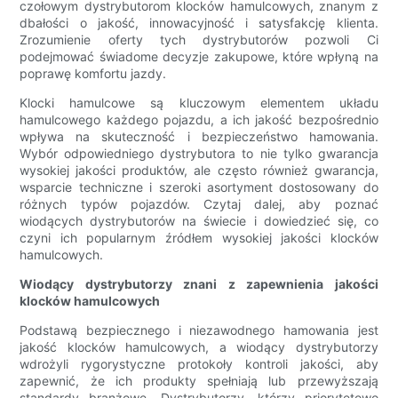
czołowym dystrybutorom klocków hamulcowych, znanym z
dbałości o jakość, innowacyjność i satysfakcję klienta.
Zrozumienie oferty tych dystrybutorów pozwoli Ci
podejmować świadome decyzje zakupowe, które wpłyną na
poprawę komfortu jazdy.
Klocki hamulcowe są kluczowym elementem układu
hamulcowego każdego pojazdu, a ich jakość bezpośrednio
wpływa na skuteczność i bezpieczeństwo hamowania.
Wybór odpowiedniego dystrybutora to nie tylko gwarancja
wysokiej jakości produktów, ale często również gwarancja,
wsparcie techniczne i szeroki asortyment dostosowany do
różnych typów pojazdów. Czytaj dalej, aby poznać
wiodących dystrybutorów na świecie i dowiedzieć się, co
czyni ich popularnym źródłem wysokiej jakości klocków
hamulcowych.
Wiodący dystrybutorzy znani z zapewnienia jakości
klocków hamulcowych
Podstawą bezpiecznego i niezawodnego hamowania jest
jakość klocków hamulcowych, a wiodący dystrybutorzy
wdrożyli rygorystyczne protokoły kontroli jakości, aby
zapewnić, że ich produkty spełniają lub przewyższają
standardy branżowe. Dystrybutorzy, którzy priorytetowo