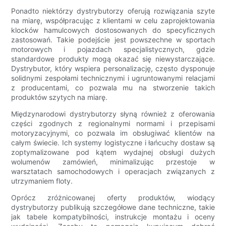
Ponadto niektórzy dystrybutorzy oferują rozwiązania szyte
na miarę, współpracując z klientami w celu zaprojektowania
klocków hamulcowych dostosowanych do specyficznych
zastosowań. Takie podejście jest powszechne w sportach
motorowych i pojazdach specjalistycznych, gdzie
standardowe produkty mogą okazać się niewystarczające.
Dystrybutor, który wspiera personalizację, często dysponuje
solidnymi zespołami technicznymi i ugruntowanymi relacjami
z producentami, co pozwala mu na stworzenie takich
produktów szytych na miarę.
Międzynarodowi dystrybutorzy słyną również z oferowania
części zgodnych z regionalnymi normami i przepisami
motoryzacyjnymi, co pozwala im obsługiwać klientów na
całym świecie. Ich systemy logistyczne i łańcuchy dostaw są
zoptymalizowane pod kątem wydajnej obsługi dużych
wolumenów zamówień, minimalizując przestoje w
warsztatach samochodowych i operacjach związanych z
utrzymaniem floty.
Oprócz zróżnicowanej oferty produktów, wiodący
dystrybutorzy publikują szczegółowe dane techniczne, takie
jak tabele kompatybilności, instrukcje montażu i oceny