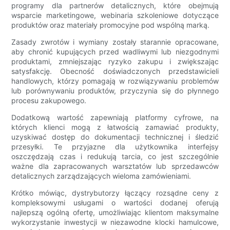
programy dla partnerów detalicznych, które obejmują
wsparcie marketingowe, webinaria szkoleniowe dotyczące
produktów oraz materiały promocyjne pod wspólną marką.
Zasady zwrotów i wymiany zostały starannie opracowane,
aby chronić kupujących przed wadliwymi lub niezgodnymi
produktami, zmniejszając ryzyko zakupu i zwiększając
satysfakcję. Obecność doświadczonych przedstawicieli
handlowych, którzy pomagają w rozwiązywaniu problemów
lub porównywaniu produktów, przyczynia się do płynnego
procesu zakupowego.
Dodatkową wartość zapewniają platformy cyfrowe, na
których klienci mogą z łatwością zamawiać produkty,
uzyskiwać dostęp do dokumentacji technicznej i śledzić
przesyłki. Te przyjazne dla użytkownika interfejsy
oszczędzają czas i redukują tarcia, co jest szczególnie
ważne dla zapracowanych warsztatów lub sprzedawców
detalicznych zarządzających wieloma zamówieniami.
Krótko mówiąc, dystrybutorzy łączący rozsądne ceny z
kompleksowymi usługami o wartości dodanej oferują
najlepszą ogólną ofertę, umożliwiając klientom maksymalne
wykorzystanie inwestycji w niezawodne klocki hamulcowe,