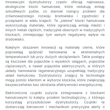
Innowacyjni dystrybutorzy często oferują najnowsze,
ekologiczne klocki hamulcowe, które redukują emisję
szkodliwych pyłów, co stanowi rosnący problem dla
zrównoważonego rozwoju środowiska i zgodności z
przepisami w wielu krajach. Te „zielone” klocki hamulcowe
wykorzystują materiały, które ograniczają emisję miedzi i
innych metali ciężkich, tradycyjnie obecnych w tradycyjnych
klockach, zmniejszając tym samym negatywny wpływ na
środowisko.
Kolejnym obszarem innowacji są materiały cierne, które
poprawiają spójność hamowania w ekstremalnych
temperaturach lub przy dużych obciążeniach. Takie postępy
są kluczowe dla pojazdów o wysokich osiągach, pojazdów
ciężarowych, a nawet pojazdów elektrycznych, w których
układy hamowania regeneracyjnego uzupełniają tradycyjny
układ hamulcowy. Dystrybutorzy znający te technologie
mogą pomóc klientom w wyborze klocków, które zwiększają
bezpieczeństwo bez obniżania efektywności energetycznej.
Elektroniczne czujniki zużycia zintegrowane z klockami
hamulcowymi to kolejny przełom technologiczny, z którego
korzystają przyszłościowi dystrybutorzy. Czujniki te
dostarczają kierowcom i mechanikom precyzyjne alerty o