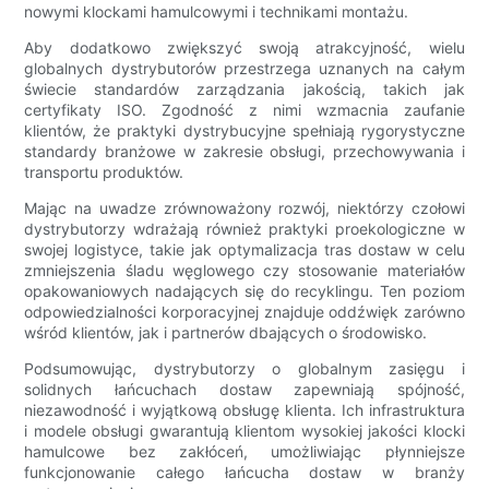
nowymi klockami hamulcowymi i technikami montażu.
Aby dodatkowo zwiększyć swoją atrakcyjność, wielu
globalnych dystrybutorów przestrzega uznanych na całym
świecie standardów zarządzania jakością, takich jak
certyfikaty ISO. Zgodność z nimi wzmacnia zaufanie
klientów, że praktyki dystrybucyjne spełniają rygorystyczne
standardy branżowe w zakresie obsługi, przechowywania i
transportu produktów.
Mając na uwadze zrównoważony rozwój, niektórzy czołowi
dystrybutorzy wdrażają również praktyki proekologiczne w
swojej logistyce, takie jak optymalizacja tras dostaw w celu
zmniejszenia śladu węglowego czy stosowanie materiałów
opakowaniowych nadających się do recyklingu. Ten poziom
odpowiedzialności korporacyjnej znajduje oddźwięk zarówno
wśród klientów, jak i partnerów dbających o środowisko.
Podsumowując, dystrybutorzy o globalnym zasięgu i
solidnych łańcuchach dostaw zapewniają spójność,
niezawodność i wyjątkową obsługę klienta. Ich infrastruktura
i modele obsługi gwarantują klientom wysokiej jakości klocki
hamulcowe bez zakłóceń, umożliwiając płynniejsze
funkcjonowanie całego łańcucha dostaw w branży