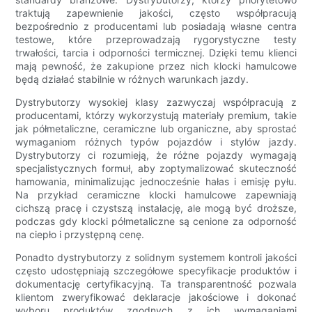
traktują zapewnienie jakości, często współpracują
bezpośrednio z producentami lub posiadają własne centra
testowe, które przeprowadzają rygorystyczne testy
trwałości, tarcia i odporności termicznej. Dzięki temu klienci
mają pewność, że zakupione przez nich klocki hamulcowe
będą działać stabilnie w różnych warunkach jazdy.
Dystrybutorzy wysokiej klasy zazwyczaj współpracują z
producentami, którzy wykorzystują materiały premium, takie
jak półmetaliczne, ceramiczne lub organiczne, aby sprostać
wymaganiom różnych typów pojazdów i stylów jazdy.
Dystrybutorzy ci rozumieją, że różne pojazdy wymagają
specjalistycznych formuł, aby zoptymalizować skuteczność
hamowania, minimalizując jednocześnie hałas i emisję pyłu.
Na przykład ceramiczne klocki hamulcowe zapewniają
cichszą pracę i czystszą instalację, ale mogą być droższe,
podczas gdy klocki półmetaliczne są cenione za odporność
na ciepło i przystępną cenę.
Ponadto dystrybutorzy z solidnym systemem kontroli jakości
często udostępniają szczegółowe specyfikacje produktów i
dokumentację certyfikacyjną. Ta transparentność pozwala
klientom zweryfikować deklaracje jakościowe i dokonać
wyboru produktów zgodnych z ich wymaganiami